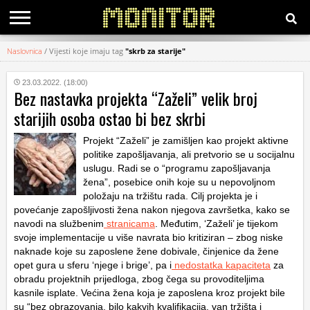
Naslovnica
/
Vijesti koje imaju tag
"skrb za starije"
KATEGORIJE
23.03.2022. (18:00)
Bez nastavka projekta “Zaželi” velik broj
HRVATSKI
starijih osoba ostao bi bez skrbi
WEB
Projekt “Zaželi” je zamišljen kao projekt aktivne
politike zapošljavanja, ali pretvorio se u socijalnu
uslugu. Radi se o “programu zapošljavanja
žena”, posebice onih koje su u nepovoljnom
položaju na tržištu rada. Cilj projekta je i
povećanje zapošljivosti žena nakon njegova završetka, kako se
navodi na službenim
stranicama
. Međutim, ‘Zaželi’ je tijekom
svoje implementacije u više navrata bio kritiziran – zbog niske
naknade koje su zaposlene žene dobivale, činjenice da žene
opet gura u sferu ‘njege i brige’, pa i
nedostatka kapaciteta
za
obradu projektnih prijedloga, zbog čega su provoditeljima
kasnile isplate. Većina žena koja je zaposlena kroz projekt bile
su “bez obrazovanja, bilo kakvih kvalifikacija, van tržišta i