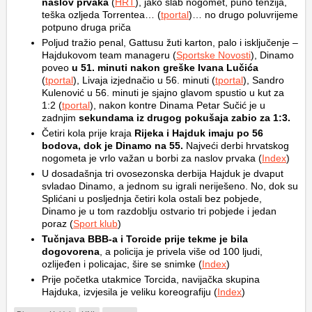
naslov prvaka
(
HRT
), jako slab nogomet, puno tenzija,
teška ozljeda Torrentea… (
tportal
)… no drugo poluvrijeme
potpuno druga priča
Poljud tražio penal, Gattusu žuti karton, palo i isključenje –
Hajdukovom team manageru (
Sportske Novosti
), Dinamo
poveo
u 51. minuti nakon greške Ivana Lučića
(
tportal
), Livaja izjednačio u 56. minuti (
tportal
), Sandro
Kulenović u 56. minuti je sjajno glavom spustio u kut za
1:2 (
tportal
), nakon kontre Dinama Petar Sučić je u
zadnjim
sekundama iz drugog pokušaja zabio za 1:3.
Četiri kola prije kraja
Rijeka i Hajduk imaju po 56
bodova, dok je Dinamo na 55.
Najveći derbi hrvatskog
nogometa je vrlo važan u borbi za naslov prvaka (
Index
)
U dosadašnja tri ovosezonska derbija Hajduk je dvaput
svladao Dinamo, a jednom su igrali neriješeno. No, dok su
Splićani u posljednja četiri kola ostali bez pobjede,
Dinamo je u tom razdoblju ostvario tri pobjede i jedan
poraz (
Sport klub
)
Tučnjava BBB-a i Torcide prije tekme je bila
dogovorena
, a policija je privela više od 100 ljudi,
ozlijeđen i policajac, šire se snimke (
Index
)
Prije početka utakmice Torcida, navijačka skupina
Hajduka, izvjesila je veliku koreografiju (
Index
)