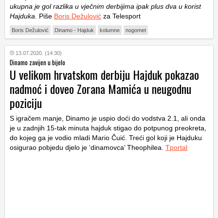
ukupna je gol razlika u vječnim derbijima ipak plus dva u korist
Hajduka.
Piše
Boris Dežulović
za Telesport
Boris Dežulović
Dinamo - Hajduk
kolumne
nogomet
13.07.2020. (14:30)
Dinamo zavijen u bijelo
U velikom hrvatskom derbiju Hajduk pokazao
nadmoć i doveo Zorana Mamića u neugodnu
poziciju
S igračem manje, Dinamo je uspio doći do vodstva 2.1, ali onda
je u zadnjih 15-tak minuta hajduk stigao do potpunog preokreta,
do kojeg ga je vodio mladi Mario Čuić. Treći gol koji je Hajduku
osigurao pobjedu djelo je ‘dinamovca’ Theophilea.
Tportal