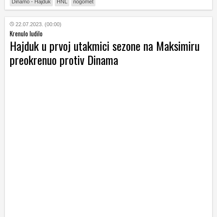
Dinamo - Hajduk
HNL
nogomet
22.07.2023. (00:00)
Krenulo ludilo
Hajduk u prvoj utakmici sezone na Maksimiru
preokrenuo protiv Dinama