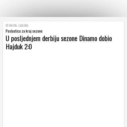
KATEGORIJE
09.05. (18:00)
Poslastica za kraj sezone
U posljednjem derbiju sezone Dinamo dobio
HRVATSKI
Hajduk 2:0
WEB