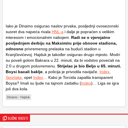
Iako je Dinamo osigurao naslov prvaka, posljednji ovosezonski
susret dva najveća rivala
HNL-a
i dalje je popraćen s velikim
interesom i emocionalnim nabojem.
Radi se o vjerojatno
posljednjem derbiju na Maksimiru prije obnove stadiona,
odnosno
privremenog prelaska na budući stadion u
Kranjčevićevoj. Hajduk je također osigurao drugo mjesto. Modri
su poveli golom Bakrara u 22. minuti, da bi vodstvo povećali na
2:0 u drugom poluvremenu.
Strijelac je bio Beljo u 65. minuti.
Boysi bacali baklje
, a policija je privodila navijače.
Index
,
Sportske
, opet
Index
… Kako je Torcida zapalila transparent
Boysa? Imali su ljude na tajnom zadatku (
Index
)… Liga se igra
još dva kola.
Dinamo - Hajduk
SLIČNE VIJESTI