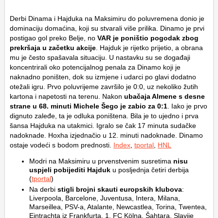
Derbi Dinama i Hajduka na Maksimiru do poluvremena donio je
dominaciju domaćina, koji su stvarali više prilika. Dinamo je prvi
postigao gol preko Belje, no
VAR je poništio pogodak zbog
prekršaja u začetku akcije
. Hajduk je rijetko prijetio, a obrana
mu je često spašavala situaciju. U nastavku su se događaji
koncentrirali oko potencijalnog penala za Dinamo koji je
naknadno poništen, dok su izmjene i udarci po glavi dodatno
otežali igru. Prvo poluvrijeme završilo je 0:0, uz nekoliko žutih
kartona i napetosti na terenu. Nakon
ubačaja Almene s desne
strane u 68. minuti Michele Šego je zabio za 0:1
. Iako je prvo
dignuto zaleđe, ta je odluka poništena. Bila je to ujedno i prva
šansa Hajduka na utakmici. Igralo se čak 17 minuta sudačke
nadoknade. Hoxha izjednačio u 12. minuti nadoknade. Dinamo
ostaje vodeći s bodom prednosti.
Index
,
tportal
,
HNL
Modri na Maksimiru u prvenstvenim susretima
nisu
uspjeli pobijediti Hajduk
u posljednja četiri derbija
(
tportal
)
Na derbi
stigli brojni skauti europskih klubova
:
Liverpoola, Barcelone, Juventusa, Intera, Milana,
Marseillea, PSV-a, Atalante, Newcastlea, Torina, Twentea,
Eintrachta iz Frankfurta, 1. FC Kölna, Šahtara, Slavije