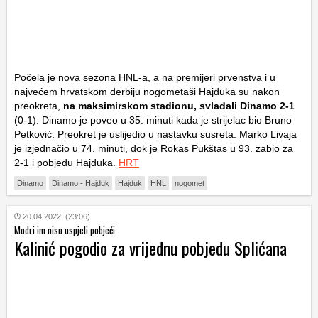
Počela je nova sezona HNL-a, a na premijeri prvenstva i u
najvećem hrvatskom derbiju nogometaši Hajduka su nakon
preokreta,
na maksimirskom stadionu, svladali Dinamo 2-1
(0-1). Dinamo je poveo u 35. minuti kada je strijelac bio Bruno
Petković. Preokret je uslijedio u nastavku susreta. Marko Livaja
je izjednačio u 74. minuti, dok je Rokas Pukštas u 93. zabio za
2-1 i pobjedu Hajduka.
HRT
Dinamo
Dinamo - Hajduk
Hajduk
HNL
nogomet
20.04.2022. (23:06)
Modri im nisu uspjeli pobjeći
Kalinić pogodio za vrijednu pobjedu Splićana