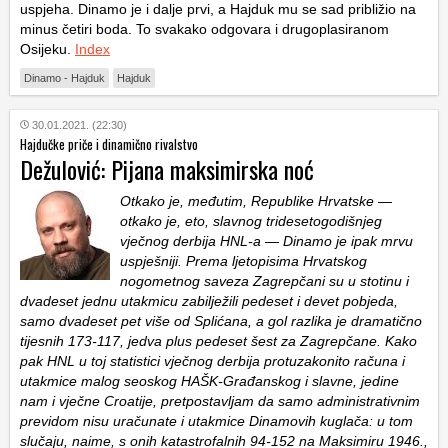
uspjeha. Dinamo je i dalje prvi, a Hajduk mu se sad približio na
minus četiri boda. To svakako odgovara i drugoplasiranom
Osijeku.
Index
Dinamo - Hajduk
Hajduk
30.01.2021. (22:30)
Hajdučke priče i dinamično rivalstvo
Dežulović: Pijana maksimirska noć
Otkako je, međutim, Republike Hrvatske —
otkako je, eto, slavnog tridesetogodišnjeg
vječnog derbija HNL-a — Dinamo je ipak mrvu
uspješniji. Prema ljetopisima Hrvatskog
nogometnog saveza Zagrepčani su u stotinu i
dvadeset jednu utakmicu zabilježili pedeset i devet pobjeda,
samo dvadeset pet više od Splićana, a gol razlika je dramatično
tijesnih 173-117, jedva plus pedeset šest za Zagrepčane. Kako
pak HNL u toj statistici vječnog derbija protuzakonito računa i
utakmice malog seoskog HAŠK-Građanskog i slavne, jedine
nam i vječne Croatije, pretpostavljam da samo administrativnim
previdom nisu uračunate i utakmice Dinamovih kuglača: u tom
slučaju, naime, s onih katastrofalnih 94-152 na Maksimiru 1946.,