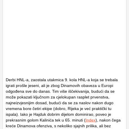
Derbi HNL-a, zaostala utakmica 9. kola HNL-a koja se trebala
igrati prošle jeseni, ali je zbog Dinamovih obaveza u Europi
odgođena sve do danas. Tim više iščekivanija, budući da se
može pokazati ključnom za cjelokupan rasplet prvenstva,
najneizvjesnijim dosad, budući da se za naslov nakon dugo
vremena bore četiri ekipe (dobro, Rijeka je već praktički tu
ispala). Iako je Hajduk dobrim dijelom dominirao, poveo je
prekrasnim golom Kalinića tek u 65. minuti (
Index
), nakon čega
kreće Dinamova ofenziva, s nekoliko sjajnih prilika, ali bez