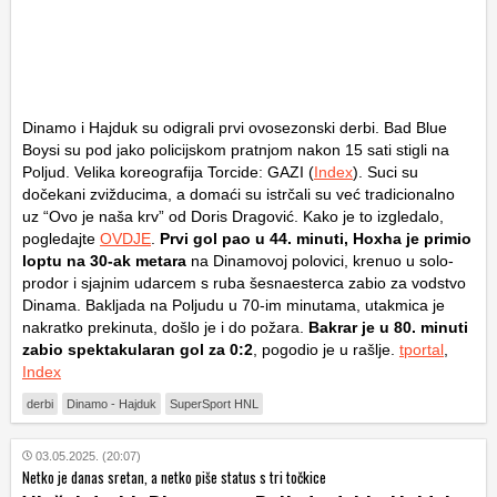
Dinamo i Hajduk su odigrali prvi ovosezonski derbi. Bad Blue
Boysi su pod jako policijskom pratnjom nakon 15 sati stigli na
Poljud. Velika koreografija Torcide: GAZI (
Index
). Suci su
dočekani zvižducima, a domaći su istrčali su već tradicionalno
uz “Ovo je naša krv” od Doris Dragović. Kako je to izgledalo,
pogledajte
OVDJE
.
Prvi gol pao u 44. minuti, Hoxha je primio
loptu na 30-ak metara
na Dinamovoj polovici, krenuo u solo-
prodor i sjajnim udarcem s ruba šesnaesterca zabio za vodstvo
Dinama. Bakljada na Poljudu u 70-im minutama, utakmica je
nakratko prekinuta, došlo je i do požara.
Bakrar je u 80. minuti
zabio spektakularan gol za 0:2
, pogodio je u rašlje.
tportal
,
Index
derbi
Dinamo - Hajduk
SuperSport HNL
03.05.2025. (20:07)
Netko je danas sretan, a netko piše status s tri točkice