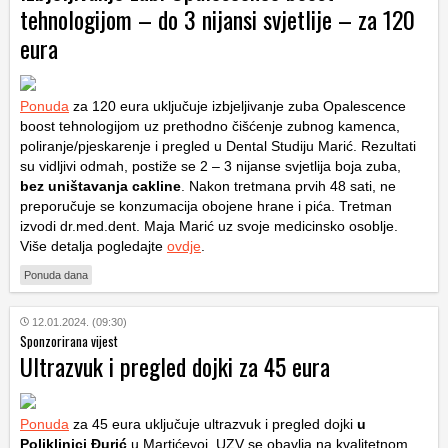
tehnologijom – do 3 nijansi svjetlije – za 120
eura
Ponuda
za 120 eura uključuje izbjeljivanje zuba Opalescence
boost tehnologijom uz prethodno čišćenje zubnog kamenca,
poliranje/pjeskarenje i pregled u Dental Studiju Marić. Rezultati
su vidljivi odmah, postiže se 2 – 3 nijanse svjetlija boja zuba,
bez uništavanja cakline
. Nakon tretmana prvih 48 sati, ne
preporučuje se konzumacija obojene hrane i pića. Tretman
izvodi dr.med.dent. Maja Marić uz svoje medicinsko osoblje.
Više detalja pogledajte
ovdje
.
Ponuda dana
12.01.2024. (09:30)
Sponzorirana vijest
Ultrazvuk i pregled dojki za 45 eura
Ponuda
za 45 eura uključuje ultrazvuk i pregled dojki
u
Poliklinici Đurić
u Martićevoj. UZV se obavlja na kvalitetnom