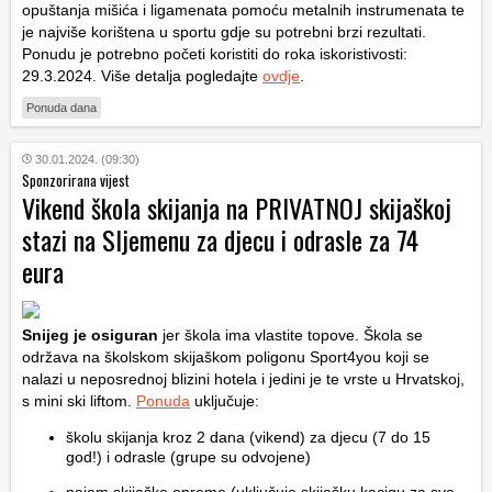
opuštanja mišića i ligamenata pomoću metalnih instrumenata te
je najviše korištena u sportu gdje su potrebni brzi rezultati.
Ponudu je potrebno početi koristiti do roka iskoristivosti:
29.3.2024. Više detalja pogledajte
ovdje
.
Ponuda dana
30.01.2024. (09:30)
Sponzorirana vijest
Vikend škola skijanja na PRIVATNOJ skijaškoj
stazi na Sljemenu za djecu i odrasle za 74
eura
Snijeg je osiguran
jer škola ima vlastite topove. Škola se
održava na školskom skijaškom poligonu Sport4you koji se
nalazi u neposrednoj blizini hotela i jedini je te vrste u Hrvatskoj,
s mini ski liftom.
Ponuda
uključuje:
školu skijanja kroz 2 dana (vikend) za djecu (7 do 15
god!) i odrasle (grupe su odvojene)