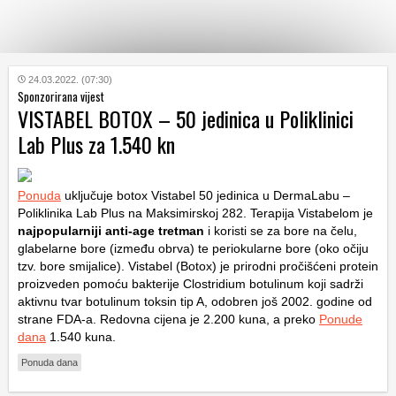
KATEGORIJE
24.03.2022. (07:30)
Sponzorirana vijest
VISTABEL BOTOX – 50 jedinica u Poliklinici
HRVATSKI
Lab Plus za 1.540 kn
WEB
Ponuda
uključuje botox Vistabel 50 jedinica u DermaLabu –
Poliklinika Lab Plus na Maksimirskoj 282. Terapija Vistabelom je
najpopularniji anti-age tretman
i koristi se za bore na čelu,
glabelarne bore (između obrva) te periokularne bore (oko očiju
tzv. bore smijalice). Vistabel (Botox) je prirodni pročišćeni protein
proizveden pomoću bakterije Clostridium botulinum koji sadrži
aktivnu tvar botulinum toksin tip A, odobren još 2002. godine od
strane FDA-a. Redovna cijena je 2.200 kuna, a preko
Ponude
dana
1.540 kuna.
Ponuda dana