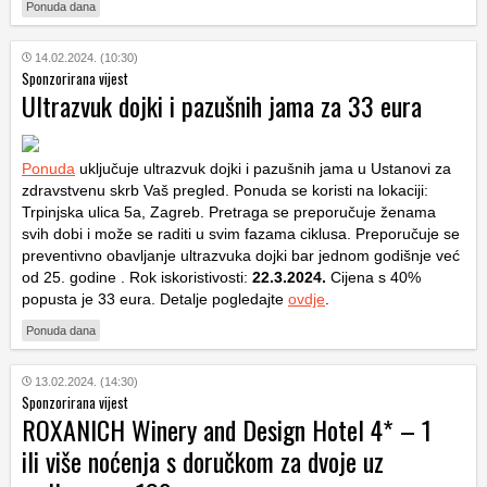
Ponuda dana
14.02.2024. (10:30)
Sponzorirana vijest
Ultrazvuk dojki i pazušnih jama za 33 eura
Ponuda
uključuje ultrazvuk dojki i pazušnih jama u Ustanovi za
zdravstvenu skrb Vaš pregled. Ponuda se koristi na lokaciji:
Trpinjska ulica 5a, Zagreb. Pretraga se preporučuje ženama
svih dobi i može se raditi u svim fazama ciklusa. Preporučuje se
preventivno obavljanje ultrazvuka dojki bar jednom godišnje već
od 25. godine . Rok iskoristivosti:
22.3.2024.
Cijena s 40%
popusta je 33 eura. Detalje pogledajte
ovdje
.
Ponuda dana
13.02.2024. (14:30)
Sponzorirana vijest
ROXANICH Winery and Design Hotel 4* – 1
ili više noćenja s doručkom za dvoje uz