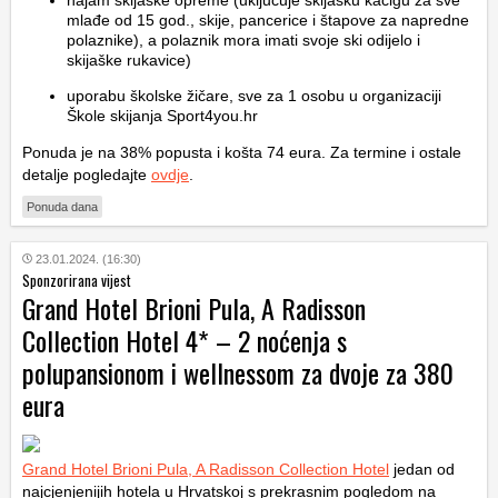
najam skijaške opreme (uključuje skijašku kacigu za sve
mlađe od 15 god., skije, pancerice i štapove za napredne
polaznike), a polaznik mora imati svoje ski odijelo i
skijaške rukavice)
uporabu školske žičare, sve za 1 osobu u organizaciji
Škole skijanja Sport4you.hr
Ponuda je na 38% popusta i košta 74 eura. Za termine i ostale
detalje pogledajte
ovdje
.
Ponuda dana
23.01.2024. (16:30)
Sponzorirana vijest
Grand Hotel Brioni Pula, A Radisson
Collection Hotel 4* – 2 noćenja s
polupansionom i wellnessom za dvoje za 380
eura
Grand Hotel Brioni Pula, A Radisson Collection Hotel
jedan od
najcjenjenijih hotela u Hrvatskoj s prekrasnim pogledom na