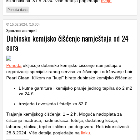
iskoristivosti: 31.5.2024. Više detalja pogledajte
ovdje
.
Ponuda dana
15.02.2024. (10:30)
Sponzorirana vijest
Dubinsko kemijsko čišćenje namještaja od 24
eura
Ponuda
uključuje dubinsko kemijsko čišćenje namještaja u
organizaciji specijaliziranog servisa za čišćenje i održavanje Loir
Pearl Clean. Klikom na “kupi” birate dubinsko kemijsko čišćenje:
L kutne garniture i kemijsko pranje jednog tepiha do 2 m2
za 24 €
trosjeda i dvosjeda i fotelje za 32 €
Trajanje kemijskog čišćenja: 1 – 2 h. Moguća nadoplata za
čišćenje madraca, nadmadraca, fotelja, dodatnog ležaja,
taburea, stolica, tepiha i slično: po dogovoru. Rok iskoristivosti:
28.3.2024. Više detalja pogledajte na
linku
.