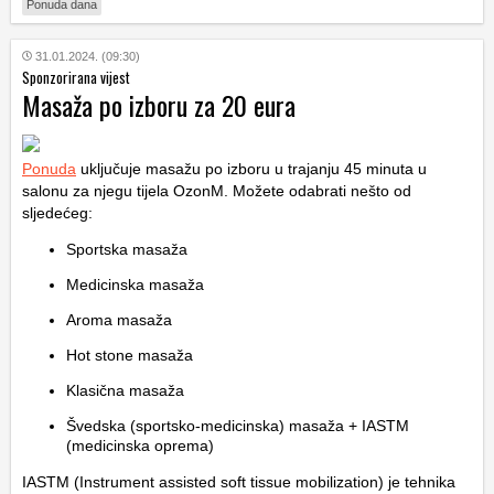
Ponuda dana
31.01.2024. (09:30)
Sponzorirana vijest
Masaža po izboru za 20 eura
Ponuda
uključuje masažu po izboru u trajanju 45 minuta u
salonu za njegu tijela OzonM. Možete odabrati nešto od
sljedećeg:
Sportska masaža
Medicinska masaža
Aroma masaža
Hot stone masaža
Klasična masaža
Švedska (sportsko-medicinska) masaža + IASTM
(medicinska oprema)
IASTM (Instrument assisted soft tissue mobilization) je tehnika