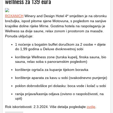
wellness za 139 eura
ROXANICH
Winery and Design Hotel 4* smješten je na obronku
brežuljka, ispod pitome sjene Motovuna, s pogledom na sanjive
krajolike doline rijeke Mirne. Gostima hotela na raspolaganju je
Wellness sa dvije saune, relax zonom i prostorom za masaže.
Ponuda uključuje:
1 noćenje s bogatim buffet doručkom za 2 osobe + dijete
do 1,99 godina u Deluxe dvokrevetnoj sobi
korištenje Wellness zone (turska kupelj, finska sauna, bio
sauna, relax soba s panoramskim pogledom)
korištenje ogrtača za kupanje tijekom boravka
korištenje aparata za kavu u sobi (svakodnevno punjenje)
poklon dobrodošlice pri dolasku: boca vode i kolač u sobi
ranija prijava/kasnija odjava (ovisno o raspoloživosti, na
upit)
Rok iskoristivosti: 2.3.2024. Više detalja pogledajte
ovdje
.