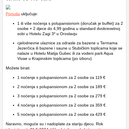
Ponuda
uključuje:
1 ili više noćenja s polupansionom (doručak je buffet) za 2
osobe + 2 djece do 4,99 godina u standard dvokrevetnoj
sobi u Hotelu Zagi 3* u Oroslavju
cjelodnevne ulaznice za odrasle za bazene u Termama
Jezerčica ili bazene i saune u Stubičkim toplicama koje se
nalaze u Hotelu Matija Gubec ili za vodeni park Aqua
Vivae u Krapinskim toplicama (po izboru)
Možete birati:
1 noćenje s polupansionom za 2 osobe za 119 €
2 noćenja s polupansionom za 2 osobe za 189 €
3 noćenja s polupansionom za 2 osobe za 279 €
4 noćenja s polupansionom za 2 osobe za 359 €
5 noćenja s polupansionom za 2 osobe za 429 €
Naravno, moguće su i nadoplate za stariju djecu. Rok