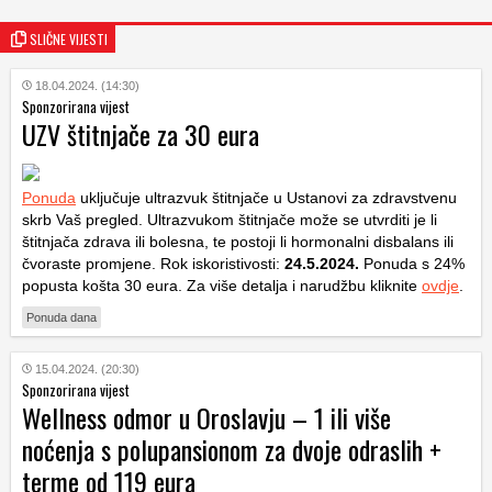
SLIČNE VIJESTI
18.04.2024. (14:30)
Sponzorirana vijest
UZV štitnjače za 30 eura
Ponuda
uključuje ultrazvuk štitnjače u Ustanovi za zdravstvenu
skrb Vaš pregled. Ultrazvukom štitnjače može se utvrditi je li
štitnjača zdrava ili bolesna, te postoji li hormonalni disbalans ili
čvoraste promjene. Rok iskoristivosti:
24.5.2024.
Ponuda s 24%
popusta košta 30 eura. Za više detalja i narudžbu kliknite
ovdje
.
Ponuda dana
15.04.2024. (20:30)
Sponzorirana vijest
Wellness odmor u Oroslavju – 1 ili više
noćenja s polupansionom za dvoje odraslih +
terme od 119 eura