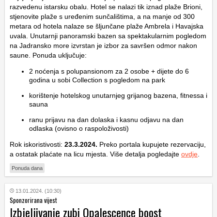
razvedenu istarsku obalu. Hotel se nalazi tik iznad plaže Brioni,
stjenovite plaže s uređenim sunčalištima, a na manje od 300
metara od hotela nalaze se šljunčane plaže Ambrela i Havajska
uvala. Unutarnji panoramski bazen sa spektakularnim pogledom
na Jadransko more izvrstan je izbor za savršen odmor nakon
saune. Ponuda uključuje:
2 noćenja s polupansionom za 2 osobe + dijete do 6
godina u sobi Collection s pogledom na park
korištenje hotelskog unutarnjeg grijanog bazena, fitnessa i
sauna
ranu prijavu na dan dolaska i kasnu odjavu na dan
odlaska (ovisno o raspoloživosti)
Rok iskoristivosti:
23.3.2024.
Preko portala kupujete rezervaciju,
a ostatak plaćate na licu mjesta. Više detalja pogledajte
ovdje
.
Ponuda dana
13.01.2024. (10:30)
Sponzorirana vijest
Izbjeljivanje zubi Opalescence boost