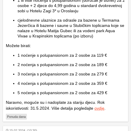
1 ili više noćenja s polupansionom (doručak je buffet) za 2
osobe + 2 djece do 4,99 godina u standard dvokrevetnoj
sobi u Hotelu Zagi 3* u Oroslavju
cjelodnevne ulaznice za odrasle za bazene u Termama
Jezerčica ili bazene i saune u Stubičkim toplicama koje se
nalaze u Hotelu Matija Gubec ili za vodeni park Aqua
Vivae u Krapinskim toplicama (po izboru)
Možete birati:
1 noćenje s polupansionom za 2 osobe za 119 €
2 noćenja s polupansionom za 2 osobe za 189 €
3 noćenja s polupansionom za 2 osobe za 279 €
4 noćenja s polupansionom za 2 osobe za 359 €
5 noćenja s polupansionom za 2 osobe za 429 €
Naravno, moguće su i nadoplate za stariju djecu. Rok
iskoristivosti: 31.5.2024. Više detalja pogledajte
ovdje
.
Ponuda dana
15.02.2024. (10:30)