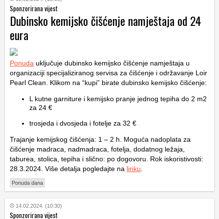
Sponzorirana vijest
Dubinsko kemijsko čišćenje namještaja od 24
eura
Ponuda
uključuje dubinsko kemijsko čišćenje namještaja u
organizaciji specijaliziranog servisa za čišćenje i održavanje Loir
Pearl Clean. Klikom na “kupi” birate dubinsko kemijsko čišćenje:
L kutne garniture i kemijsko pranje jednog tepiha do 2 m2
za 24 €
trosjeda i dvosjeda i fotelje za 32 €
Trajanje kemijskog čišćenja: 1 – 2 h. Moguća nadoplata za
čišćenje madraca, nadmadraca, fotelja, dodatnog ležaja,
taburea, stolica, tepiha i slično: po dogovoru. Rok iskoristivosti:
28.3.2024. Više detalja pogledajte na
linku
.
Ponuda dana
14.02.2024. (10:30)
Sponzorirana vijest