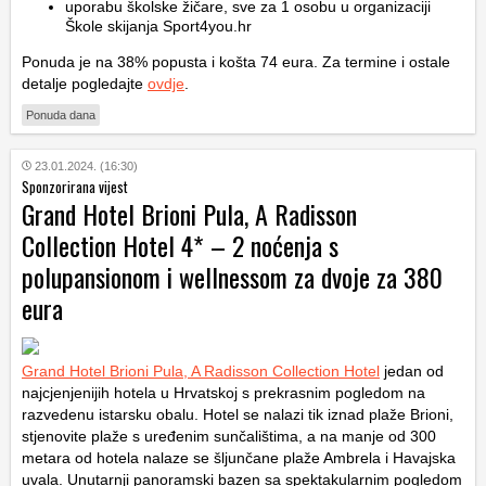
uporabu školske žičare, sve za 1 osobu u organizaciji
Škole skijanja Sport4you.hr
Ponuda je na 38% popusta i košta 74 eura. Za termine i ostale
detalje pogledajte
ovdje
.
Ponuda dana
23.01.2024. (16:30)
Sponzorirana vijest
Grand Hotel Brioni Pula, A Radisson
Collection Hotel 4* – 2 noćenja s
polupansionom i wellnessom za dvoje za 380
eura
Grand Hotel Brioni Pula, A Radisson Collection Hotel
jedan od
najcjenjenijih hotela u Hrvatskoj s prekrasnim pogledom na
razvedenu istarsku obalu. Hotel se nalazi tik iznad plaže Brioni,
stjenovite plaže s uređenim sunčalištima, a na manje od 300
metara od hotela nalaze se šljunčane plaže Ambrela i Havajska
uvala. Unutarnji panoramski bazen sa spektakularnim pogledom