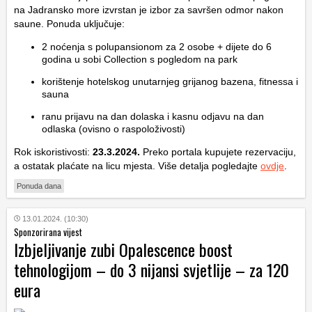
na Jadransko more izvrstan je izbor za savršen odmor nakon
saune. Ponuda uključuje:
2 noćenja s polupansionom za 2 osobe + dijete do 6
godina u sobi Collection s pogledom na park
korištenje hotelskog unutarnjeg grijanog bazena, fitnessa i
sauna
ranu prijavu na dan dolaska i kasnu odjavu na dan
odlaska (ovisno o raspoloživosti)
Rok iskoristivosti:
23.3.2024.
Preko portala kupujete rezervaciju,
a ostatak plaćate na licu mjesta. Više detalja pogledajte
ovdje
.
Ponuda dana
13.01.2024. (10:30)
Sponzorirana vijest
Izbjeljivanje zubi Opalescence boost
tehnologijom – do 3 nijansi svjetlije – za 120
eura