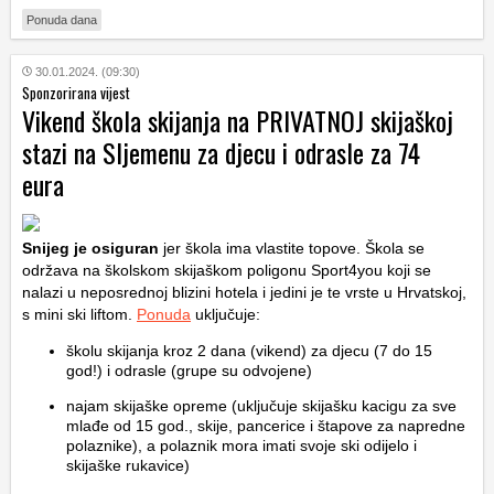
Ponuda dana
30.01.2024. (09:30)
Sponzorirana vijest
Vikend škola skijanja na PRIVATNOJ skijaškoj
stazi na Sljemenu za djecu i odrasle za 74
eura
Snijeg je osiguran
jer škola ima vlastite topove. Škola se
održava na školskom skijaškom poligonu Sport4you koji se
nalazi u neposrednoj blizini hotela i jedini je te vrste u Hrvatskoj,
s mini ski liftom.
Ponuda
uključuje:
školu skijanja kroz 2 dana (vikend) za djecu (7 do 15
god!) i odrasle (grupe su odvojene)
najam skijaške opreme (uključuje skijašku kacigu za sve
mlađe od 15 god., skije, pancerice i štapove za napredne
polaznike), a polaznik mora imati svoje ski odijelo i
skijaške rukavice)