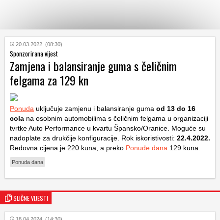
KATEGORIJE
20.03.2022. (08:30)
Sponzorirana vijest
Zamjena i balansiranje guma s čeličnim
HRVATSKI
felgama za 129 kn
WEB
Ponuda
uključuje zamjenu i balansiranje guma
od 13 do 16
cola
na osobnim automobilima s čeličnim felgama u organizaciji
tvrtke Auto Performance u kvartu Špansko/Oranice. Moguće su
nadoplate za drukčije konfiguracije. Rok iskoristivosti:
22.4.2022.
Redovna cijena je 220 kuna, a preko
Ponude dana
129 kuna.
Ponuda dana
SLIČNE VIJESTI
18.04.2024. (14:30)