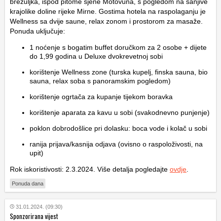
brežuljka, ispod pitome sjene Motovuna, s pogledom na sanjive
krajolike doline rijeke Mirne. Gostima hotela na raspolaganju je
Wellness sa dvije saune, relax zonom i prostorom za masaže.
Ponuda uključuje:
1 noćenje s bogatim buffet doručkom za 2 osobe + dijete
do 1,99 godina u Deluxe dvokrevetnoj sobi
korištenje Wellness zone (turska kupelj, finska sauna, bio
sauna, relax soba s panoramskim pogledom)
korištenje ogrtača za kupanje tijekom boravka
korištenje aparata za kavu u sobi (svakodnevno punjenje)
poklon dobrodošlice pri dolasku: boca vode i kolač u sobi
ranija prijava/kasnija odjava (ovisno o raspoloživosti, na
upit)
Rok iskoristivosti: 2.3.2024. Više detalja pogledajte
ovdje
.
Ponuda dana
31.01.2024. (09:30)
Sponzorirana vijest