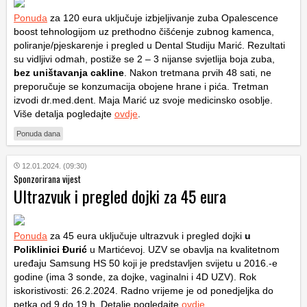
Ponuda
za 120 eura uključuje izbjeljivanje zuba Opalescence
boost tehnologijom uz prethodno čišćenje zubnog kamenca,
poliranje/pjeskarenje i pregled u Dental Studiju Marić. Rezultati
su vidljivi odmah, postiže se 2 – 3 nijanse svjetlija boja zuba,
bez uništavanja cakline
. Nakon tretmana prvih 48 sati, ne
preporučuje se konzumacija obojene hrane i pića. Tretman
izvodi dr.med.dent. Maja Marić uz svoje medicinsko osoblje.
Više detalja pogledajte
ovdje
.
Ponuda dana
12.01.2024. (09:30)
Sponzorirana vijest
Ultrazvuk i pregled dojki za 45 eura
Ponuda
za 45 eura uključuje ultrazvuk i pregled dojki
u
Poliklinici Đurić
u Martićevoj. UZV se obavlja na kvalitetnom
uređaju Samsung HS 50 koji je predstavljen svijetu u 2016.-e
godine (ima 3 sonde, za dojke, vaginalni i 4D UZV). Rok
iskoristivosti: 26.2.2024. Radno vrijeme je od ponedjeljka do
petka od 9 do 19 h. Detalje pogledajte
ovdje
.