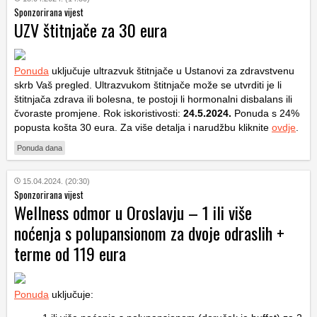
Sponzorirana vijest
UZV štitnjače za 30 eura
Ponuda
uključuje ultrazvuk štitnjače u Ustanovi za zdravstvenu
skrb Vaš pregled. Ultrazvukom štitnjače može se utvrditi je li
štitnjača zdrava ili bolesna, te postoji li hormonalni disbalans ili
čvoraste promjene. Rok iskoristivosti:
24.5.2024.
Ponuda s 24%
popusta košta 30 eura. Za više detalja i narudžbu kliknite
ovdje
.
Ponuda dana
15.04.2024. (20:30)
Sponzorirana vijest
Wellness odmor u Oroslavju – 1 ili više
noćenja s polupansionom za dvoje odraslih +
terme od 119 eura
Ponuda
uključuje: