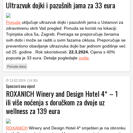
Ultrazvuk dojki i pazušnih jama za 33 eura
Ponuda
uključuje ultrazvuk dojki i pazušnih jama u Ustanovi za
zdravstvenu skrb Vaš pregled. Ponuda se koristi na lokaciji:
Trpinjska ulica 5a, Zagreb. Pretraga se preporučuje ženama
svih dobi i može se raditi u svim fazama ciklusa. Preporučuje se
preventivno obavljanje ultrazvuka dojki bar jednom godišnje već
od 25. godine . Rok iskoristivosti:
22.3.2024.
Cijena s 40%
popusta je 33 eura. Detalje pogledajte
ovdje
.
Ponuda dana
13.02.2024. (14:30)
Sponzorirana vijest
ROXANICH Winery and Design Hotel 4* – 1
ili više noćenja s doručkom za dvoje uz
wellness za 139 eura
ROXANICH
Winery and Design Hotel 4* smješten je na obronku