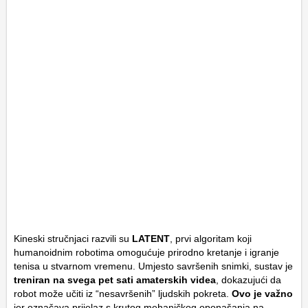
Kineski stručnjaci razvili su
LATENT
, prvi algoritam koji
humanoidnim robotima omogućuje prirodno kretanje i igranje
tenisa u stvarnom vremenu. Umjesto savršenih snimki, sustav je
treniran na svega pet sati amaterskih videa
, dokazujući da
robot može učiti iz “nesavršenih” ljudskih pokreta.
Ovo je važno
jer označava prijelaz s krutog mehaničkog oponašanja na