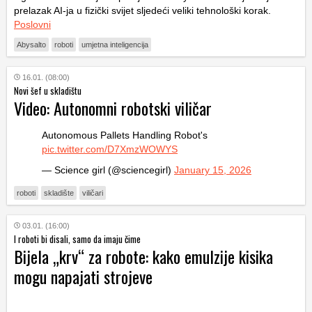
prelazak AI-ja u fizički svijet sljedeći veliki tehnološki korak.
Poslovni
Abysalto
roboti
umjetna inteligencija
16.01. (08:00)
Novi šef u skladištu
Video: Autonomni robotski viličar
Autonomous Pallets Handling Robot's
pic.twitter.com/D7XmzWOWYS
— Science girl (@sciencegirl)
January 15, 2026
roboti
skladište
viličari
03.01. (16:00)
I roboti bi disali, samo da imaju čime
Bijela „krv“ za robote: kako emulzije kisika
mogu napajati strojeve