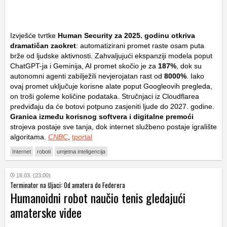
Izvješće tvrtke
Human Security
za 2025. godinu otkriva
dramatičan zaokret
: automatizirani promet raste osam puta
brže od ljudske aktivnosti. Zahvaljujući ekspanziji modela poput
ChatGPT-ja i Geminija, AI promet skočio je za
187%
, dok su
autonomni agenti zabilježili nevjerojatan rast od
8000%
. Iako
ovaj promet uključuje korisne alate poput Googleovih pregleda,
on troši goleme količine podataka. Stručnjaci iz Cloudflarea
predviđaju da će botovi potpuno zasjeniti ljude do 2027. godine.
Granica između korisnog softvera i digitalne premoći
strojeva postaje sve tanja, dok internet službeno postaje igralište
algoritama.
CNBC
,
tportal
Internet
roboti
umjetna inteligencija
18.03. (23:00)
Terminator na šljaci: Od amatera do Federera
Humanoidni robot naučio tenis gledajući
amaterske videe