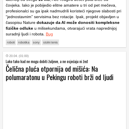
čovjeka. Iako je pobijedio elitne amatere u tri od pet mečeva,
profesionalci su ga ipak nadmudrili koristeći njegove slabosti pri
“jednostavnim” servisima bez rotacije. Ipak, projekt objavljen u
časopisu
Nature
dokazuje da AI može donositi kompleksne
fizičke odluke
u milisekundama, otvarajući vrata naprednijoj
suradnji ljudi i robota.
Bug
roboti
robotika
sony
stolni tenis
20.04. (01:00)
Lako tako kad ne mogu dobiti žuljeve, a ne osjećaju ni žeđ
Čelična pluća otpornija od mišića: Na
polumaratonu u Pekingu roboti brži od ljudi