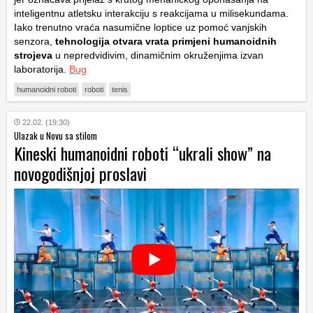
inteligentnu atletsku interakciju s reakcijama u milisekundama.
Iako trenutno vraća nasumične loptice uz pomoć vanjskih
senzora,
tehnologija otvara vrata primjeni humanoidnih
strojeva
u nepredvidivim, dinamičnim okruženjima izvan
laboratorija.
Bug
humanoidni roboti
roboti
tenis
22.02. (19:30)
Ulazak u Novu sa stilom
Kineski humanoidni roboti “ukrali show” na
novogodišnjoj proslavi