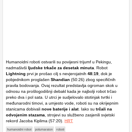
Humanoidni roboti ostvarili su povijesni trijumf u Pekingu,
nadmašivši
ljudske trkače za desetak minuta
. Robot
Lightning
prvi je prošao cilj s nevjerojatnih
48:19
, dok je
pobjednikom proglašen
Shandian
(50:26) zbog specifičnih
pravila bodovanja. Ovaj rezultat predstavlja ogroman skok u
odnosu na prošlogodišnji debakl kada je najbolji robot trčao
preko dva i pol sata. U utrci je sudjelovalo stotinjak tvrtki i
međunarodni timovi, a umjesto vode, roboti su na okrijepnim
stanicama dobivali
nove baterije i alat
. Iako su
trčali na
odvojenim stazama
, strojevi su službeno zasjenili svjetski
rekord Jacoba Kiplima (57:20).
HRT
humanoidni robot
polumaraton
roboti