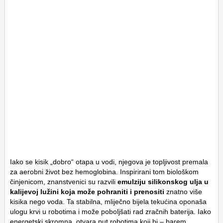
Iako se kisik „dobro“ otapa u vodi, njegova je topljivost premala
za aerobni život bez hemoglobina. Inspirirani tom biološkom
činjenicom, znanstvenici su razvili
emulziju silikonskog ulja u
kalijevoj lužini koja može pohraniti i prenositi
znatno više
kisika nego voda. Ta stabilna, mliječno bijela tekućina oponaša
ulogu krvi u robotima i može poboljšati rad zračnih baterija. Iako
energetski skromna, otvara put robotima koji bi – barem