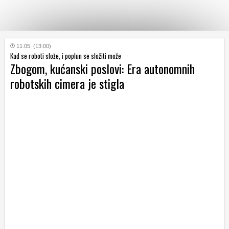
KATEGORIJE
11.05. (13:00)
Kad se roboti slože, i poplun se složiti može
Zbogom, kućanski poslovi: Era autonomnih
HRVATSKI
robotskih cimera je stigla
WEB