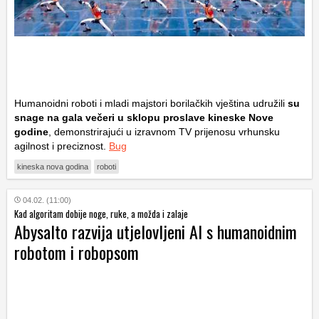
Humanoidni roboti i mladi majstori borilačkih vještina udružili
su
snage na gala večeri u sklopu proslave kineske Nove
godine
, demonstrirajući u izravnom TV prijenosu vrhunsku
agilnost i preciznost.
Bug
kineska nova godina
roboti
04.02. (11:00)
Kad algoritam dobije noge, ruke, a možda i zalaje
Abysalto razvija utjelovljeni AI s humanoidnim
robotom i robopsom