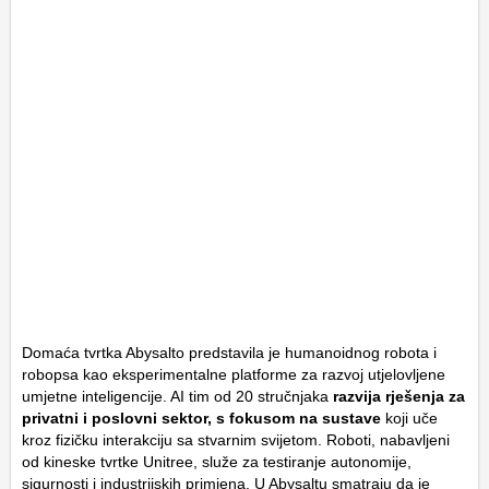
Domaća tvrtka Abysalto predstavila je humanoidnog robota i
robopsa kao eksperimentalne platforme za razvoj utjelovljene
umjetne inteligencije. AI tim od 20 stručnjaka
razvija rješenja za
privatni i poslovni sektor, s fokusom na sustave
koji uče
kroz fizičku interakciju sa stvarnim svijetom. Roboti, nabavljeni
od kineske tvrtke Unitree, služe za testiranje autonomije,
sigurnosti i industrijskih primjena. U Abysaltu smatraju da je