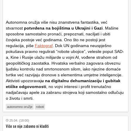
Autonomna oružja više nisu znanstvena fantastika, već
stvarnost
potvrđena na bojištima u Ukrajini i Gazi
. Mašine
sposobne samostalno pronaći, prepoznati, naciljati i ubiti
čovjeka postoje već godinama. Ono što ne postoji jest
regulacija, piše
Faktograf
. Dok UN godinama neuspješno
pokušava pravno regulirati “robote ubojice”, velesile poput SAD-
a, Kine i Rusije ulažu milijarde u vojni AI, vođene strahom od
geopolitičkog zaostatka. Hrvatska verbalno zagovara obveznu
ljudsku kontrolu nad smrtonosnom silom, iako njezine domaće
tvrtke već razvijaju dronove s elementima umjetne inteligencije.
Aktivisti upozoravaj
u na digitalnu dehumanizaciju i gubitak
etičke odgovornosti
, no vojni interesi i profit trenutačno
nadjačavaju apele za zabranu strojeva koji samostalno odlučuju
o životu i smrti.
autonomno oružje
roboti
25.04. (18:00)
Više se nije zabavno ni kladiti