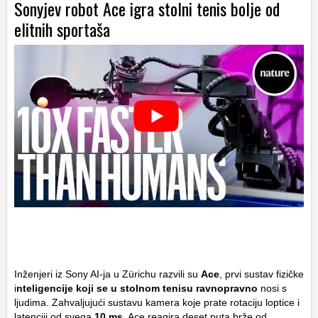
Sonyjev robot Ace igra stolni tenis bolje od
elitnih sportaša
Inženjeri iz Sony AI-ja u Zürichu razvili su
Ace
, prvi sustav fizičke
i
nteligencije koji se u stolnom tenisu ravnopravno
nosi s
ljudima. Zahvaljujući sustavu kamera koje prate rotaciju loptice i
latenciji od svega
10 ms
, Ace reagira deset puta brže od