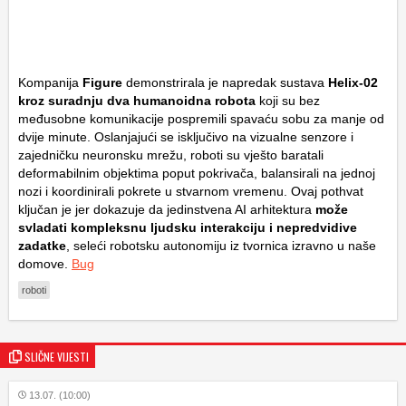
Kompanija
Figure
demonstrirala je napredak sustava
Helix-02
kroz suradnju dva humanoidna robota
koji su bez
međusobne komunikacije pospremili spavaću sobu za manje od
dvije minute. Oslanjajući se isključivo na vizualne senzore i
zajedničku neuronsku mrežu, roboti su vješto baratali
deformabilnim objektima poput pokrivača, balansirali na jednoj
nozi i koordinirali pokrete u stvarnom vremenu. Ovaj pothvat
ključan je jer dokazuje da jedinstvena AI arhitektura
može
svladati kompleksnu ljudsku interakciju i nepredvidive
zadatke
, seleći robotsku autonomiju iz tvornica izravno u naše
domove.
Bug
roboti
SLIČNE VIJESTI
13.07. (10:00)