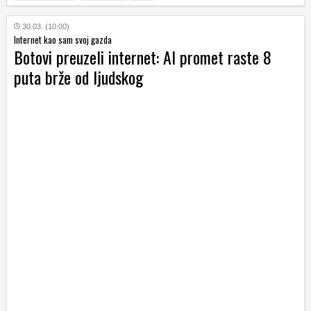
30.03. (10:00)
Internet kao sam svoj gazda
Botovi preuzeli internet: AI promet raste 8
puta brže od ljudskog