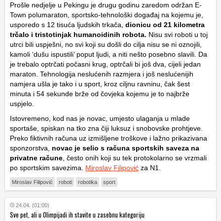
Prošle nedjelje u Pekingu je drugu godinu zaredom održan E-
Town polumaraton, sportsko-tehnološki događaj na kojemu je,
usporedo s 12 tisuća ljudskih trkača,
dionicu od 21 kilometra
trčalo i tristotinjak humanoidinih robota.
Nisu svi roboti u toj
utrci bili uspješni, no svi koji su došli do cilja nisu se ni oznojili,
kamoli ‘dušu ispustili’ poput ljudi, a niti nešto posebno slavili. Da
je trebalo optrčati počasni krug, optrčali bi još dva, cijeli jedan
maraton. Tehnologija neslućenih razmjera i još neslućenijih
namjera ušla je tako i u sport, kroz ciljnu ravninu, čak šest
minuta i 54 sekunde brže od čovjeka kojemu je to najbrže
uspjelo.
Istovremeno, kod nas je novac, umjesto ulaganja u mlade
sportaše, spiskan na tko zna čiji luksuz i snobovske prohtjeve.
Preko fiktivnih računa uz izmišljene troškove i lažno prikazivana
sponzorstva,
novac je selio s računa sportskih saveza na
privatne račune
, često onih koji su tek protokolarno se vrzmali
po sportskim savezima.
Miroslav Filipović
za N1.
Miroslav Filipović
roboti
robotika
sport
24.04. (01:00)
Sve pet, ali u Olimpijadi ih stavite u zasebnu kategoriju