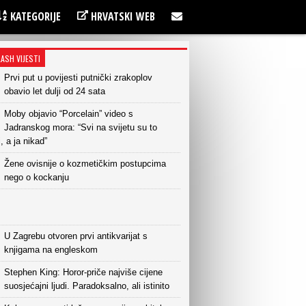
KATEGORIJE
HRVATSKI WEB
LASH VIJESTI
Prvi put u povijesti putnički zrakoplov
obavio let dulji od 24 sata
Moby objavio “Porcelain” video s
Jadranskog mora: “Svi na svijetu su to
i, a ja nikad”
Žene ovisnije o kozmetičkim postupcima
nego o kockanju
U Zagrebu otvoren prvi antikvarijat s
knjigama na engleskom
Stephen King: Horor-priče najviše cijene
suosjećajni ljudi. Paradoksalno, ali istinito