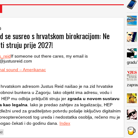
b
id se susreo s hrvatskom birokracijom: Ne
i struju prije 2027!
s_reid
If someone out there cares, my email is
t@justusreid.com
gradu’
nal sound – Amerikanac
zapra
hrvatskom adresom Justus Reid naišao je na zid hrvatske
i obnovi bunkera u Zagorju. Iako objekt ima adresu, vodu i
EP mu odbija priključiti struju jer
zgrada u novom sustavu
a kao legalna
. Iako je predao zahtjev za legalizaciju, HEP
dležni ured za graditeljstvo potvrdu pošalje isključivo digitalnim
reopterećenosti tog ureda i nedostatka osoblja, rečeno mu je
mogao čekati i do godinu dana.
Index
id