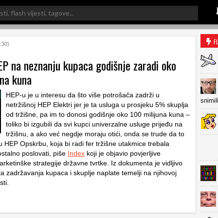
F
:30)
EP na neznanju kupaca godišnje zaradi oko
una kuna
HEP-u je u interesu da što više potrošača zadrži u
snimil
netržišnoj HEP Elektri jer je ta usluga u prosjeku 5% skuplja
od tržišne, pa im to donosi godišnje oko 100 milijuna kuna –
toliko bi izgubili da svi kupci univerzalne usluge prijeđu na
tržišnu, a ako već negdje moraju otići, onda se trude da to
u HEP Opskrbu, koja bi radi fer tržišne utakmice trebala
talno poslovati, piše
Index
koji je objavio povjerljive
ketinške strategije državne tvrtke. Iz dokumenta je vidljivo
ja zadržavanja kupaca i skuplje naplate temelji na njihovoj
ti.