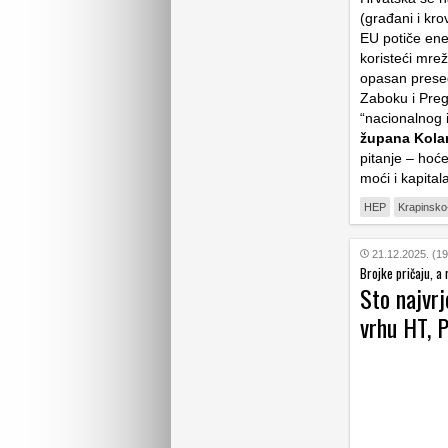
(građani i kro
EU potiče ener
koristeći mre
opasan presed
Zaboku i Preg
“nacionalnog 
župana Kola
pitanje – hoće 
moći i kapital
HEP
Krapinsko
21.12.2025. (19
Brojke pričaju, a 
Sto najvr
vrhu HT, P