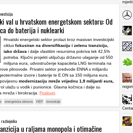
mjerit
nvesticija
jski val u hrvatskom energetskom sektoru: Od
nca do baterija i nuklearki
Hrvatski energetski sektor prolazi kroz masivan investicijski
ciklus
fokusiran na diversifikaciju i zelenu tranziciju,
iako država
i dalje vlastitim resursima pokriva tek 42,5%
potreba. Ključni projekti uključuju državno ulaganje od 550
milijuna eura, udvostručenje kapaciteta LNG terminala na
crove plinovode. Privatni sektor predvode ENNA s milijardu
geotermalne izvore i baterije te E.ON sa 150 milijuna eura.
povijesnu
modernizaciju mreže vrijednu 1,9 milijardi eura,
nogom
rol ulažu u vodik i punionice. Glavna kočnica i dalje su
 mreža i birokracija.
Poslovni
a
energetska obnova
HEP
investicije
Centa
0 razbojnika
anzicija u raljama monopola i otimačine