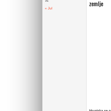
31
zemlje
« Jul
Hrvatska se n