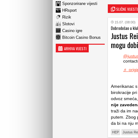
Sponzorirane vijesti
SLIČNE VIJESTI
HRsport
Rizik
15.07. (08:00)
Slotovi
Dobrodošao u klu
Casino igre
Justus Re
Bitcoin Casino Bonus
mogu dobit
ARHIVA VIJESTI
@justu
contac
♬ origi
Amerikanac s 
birokracije pr
odvoz smeća, H
nije zaveden
traži da im na
putem. Zbog p
da bi na nju 
HEP
Justus Re