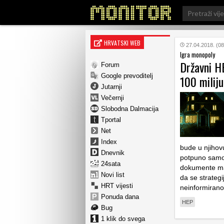
Search
for:
HRVATSKI WEB
27.04.2018. (08
Igra monopoly
Državni H
Forum
Google prevoditelj
100 milij
Jutarnji
Večernji
Slobodna Dalmacija
Tportal
Net
Index
bude u njihov
Dnevnik
potpuno samos
24sata
dokumente mar
Novi list
da se strategi
HRT vijesti
neinformiranos
Ponuda dana
HEP
Bug
1 klik do svega