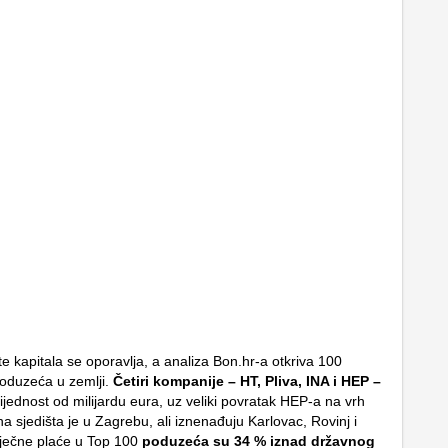
te kapitala se oporavlja, a analiza Bon.hr-a otkriva 100
poduzeća u zemlji.
Četiri kompanije – HT, Pliva, INA i HEP –
ijednost od milijardu eura, uz veliki povratak HEP-a na vrh
ina sjedišta je u Zagrebu, ali iznenađuju Karlovac, Rovinj i
ječne plaće u Top 100
poduzeća su 34 % iznad državnog