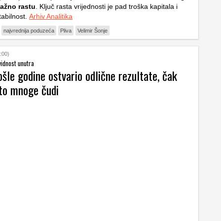
nažno rastu
. Ključ rasta vrijednosti je pad troška kapitala i
tabilnost.
Arhiv Analitika
najvrednija poduzeća
Pliva
Velimir Šonje
:00)
kvidnost unutra
šle godine ostvario odlične rezultate, čak
to mnoge čudi