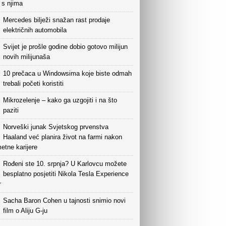
i s njima
Mercedes bilježi snažan rast prodaje
električnih automobila
Svijet je prošle godine dobio gotovo milijun
novih milijunaša
10 prečaca u Windowsima koje biste odmah
trebali početi koristiti
Mikrozelenje – kako ga uzgojiti i na što
paziti
Norveški junak Svjetskog prvenstva
Haaland već planira život na farmi nakon
etne karijere
Rođeni ste 10. srpnja? U Karlovcu možete
besplatno posjetiti Nikola Tesla Experience
r
Sacha Baron Cohen u tajnosti snimio novi
film o Aliju G-ju