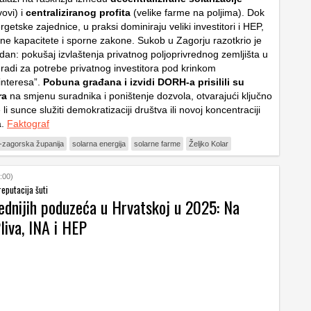
vovi) i
centraliziranog profita
(velike farme na poljima). Dok
getske zajednice, u praksi dominiraju veliki investitori i HEP,
žne kapacitete i sporne zakone. Sukob u Zagorju razotkrio je
an: pokušaj izvlaštenja privatnog poljoprivrednog zemljišta u
radi za potrebe privatnog investitora pod krinkom
interesa”.
Pobuna građana i izvidi DORH-a prisilili su
ra
na smjenu suradnika i poništenje dozvola, otvarajući ključno
li sunce služiti demokratizaciji društva ili novoj koncentraciji
a.
Faktograf
-zagorska županija
solarna energija
solarne farme
Željko Kolar
:00)
reputacija šuti
jednijih poduzeća u Hrvatskoj u 2025: Na
liva, INA i HEP