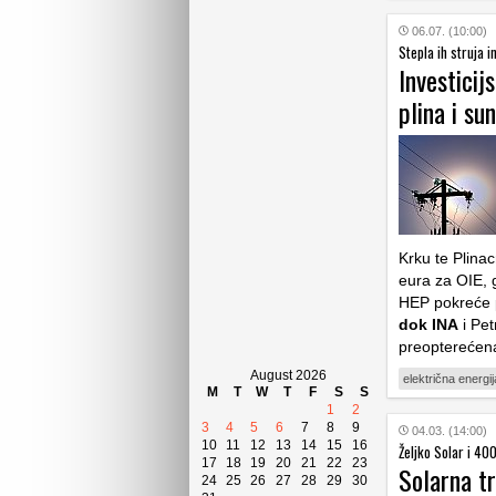
06.07. (10:00)
Stepla ih struja i
Investici
plina i su
Krku te Plina
eura za OIE, 
HEP pokreće 
dok INA
i Pet
preopterećena
August 2026
električna energij
M
T
W
T
F
S
S
1
2
3
4
5
6
7
8
9
04.03. (14:00)
10
11
12
13
14
15
16
Željko Solar i 40
17
18
19
20
21
22
23
Solarna tr
24
25
26
27
28
29
30