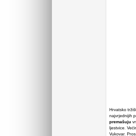
Hrvatsko tržiš
najvrjednijih 
premašuju
vr
ljestvice. Već
Vukovar. Pros