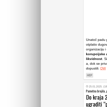
Unatoč padu p
otplatio dugov
organizaciju i
korupcijske a
likvidnost
. S
a, dok se priv
dopustili.
DW
HEP
25.01.2025. (18
Pametna brojila, g
Do kraja 
ugraditi “