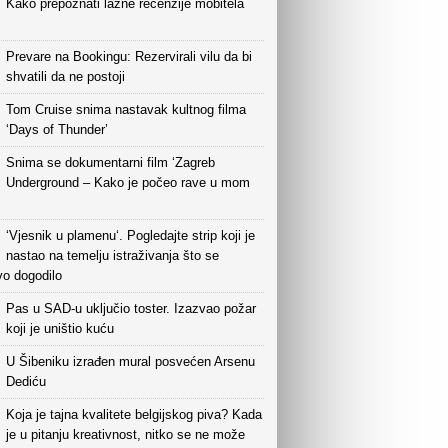
Kako prepoznati lažne recenzije mobitela
Prevare na Bookingu: Rezervirali vilu da bi
shvatili da ne postoji
Tom Cruise snima nastavak kultnog filma
‘Days of Thunder’
Snima se dokumentarni film ‘Zagreb
Underground – Kako je počeo rave u mom
‘Vjesnik u plamenu‘. Pogledajte strip koji je
nastao na temelju istraživanja što se
vo dogodilo
Pas u SAD-u uključio toster. Izazvao požar
koji je uništio kuću
U Šibeniku izrađen mural posvećen Arsenu
Dediću
Koja je tajna kvalitete belgijskog piva? Kada
je u pitanju kreativnost, nitko se ne može