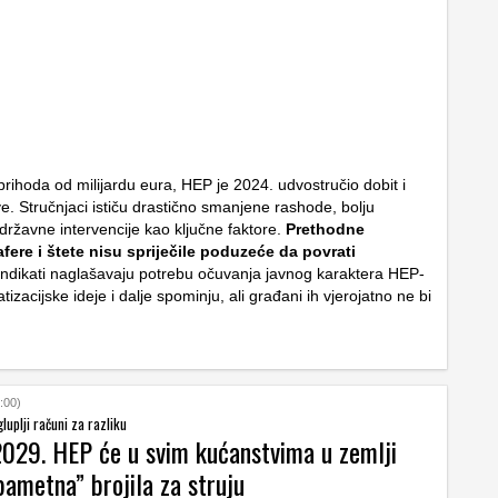
rihoda od milijardu eura, HEP je 2024. udvostručio dobit i
e. Stručnjaci ističu drastično smanjene rashode, bolju
 državne intervencije kao ključne faktore.
Prethodne
fere i štete nisu spriječile poduzeće da povrati
indikati naglašavaju potrebu očuvanja javnog karaktera HEP-
atizacijske ideje i dalje spominju, ali građani ih vjerojatno ne bi
:00)
luplji računi za razliku
2029. HEP će u svim kućanstvima u zemlji
pametna” brojila za struju