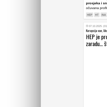
prosjeka i s
očuvana profi
HEP
HT
INA
07.10.2025. (01
Korupcija van, li
HEP je pro
zaradu… š