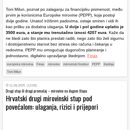
Toni Milun, poznat po zalaganju za financijsku pismenost, među
prvim je korisnicima Europske mirovine (PEPP), koja postoji
dvije godine. Unatoč tržišnim padovima, ostaje smiren i vidi ih
kao priliku za dodatna ulaganja
. U dvije i pol godine uplatio je
3500 eura, a stanje mu trenutačno iznosi 4207 eura
. Kaže da
ne štedi zato što planira prestati raditi, nego zato što želi sigurnu
i dostojanstvenu starost bez stresa oko računa i čekanja u
redovima. PEPP mu omogućuje dugoročno planiranje i
jednostavno, digitalno upravljanje štednjom.
Finax
europska mirovina
Finax
mirovine
mirovinski fondovi
PEPP
štednja
Toni Milun
11.09.2025. (13:00)
Drugi stup ili drugi promašaj – mirovine na dugom štapu
Hrvatski drugi mirovinski stup pod
povećalom: ulaganja, rizici i prijepori