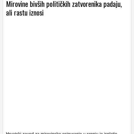
Mirovine bivših političkih zatvorenika padaju,
ali rastu iznosi
Hrvatski zavod za mirovinsko osiguranje u srpnju je isplatio