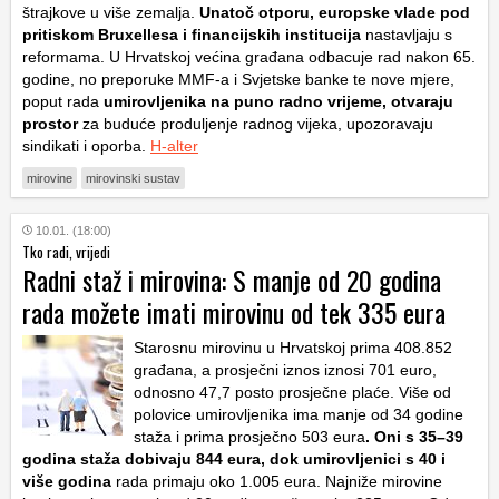
štrajkove u više zemalja.
Unatoč otporu, europske vlade pod
pritiskom Bruxellesa i financijskih institucija
nastavljaju s
reformama. U Hrvatskoj većina građana odbacuje rad nakon 65.
godine, no preporuke MMF-a i Svjetske banke te nove mjere,
poput rada
umirovljenika na puno radno vrijeme, otvaraju
prostor
za buduće produljenje radnog vijeka, upozoravaju
sindikati i oporba.
H-alter
mirovine
mirovinski sustav
10.01. (18:00)
Tko radi, vrijedi
Radni staž i mirovina: S manje od 20 godina
rada možete imati mirovinu od tek 335 eura
Starosnu mirovinu u Hrvatskoj prima 408.852
građana, a prosječni iznos iznosi 701 euro,
odnosno 47,7 posto prosječne plaće. Više od
polovice umirovljenika ima manje od 34 godine
staža i prima prosječno 503 eura
. Oni s 35–39
godina staža dobivaju 844 eura, dok umirovljenici s 40 i
više godina
rada primaju oko 1.005 eura. Najniže mirovine