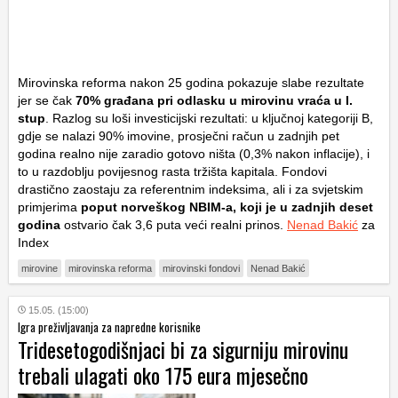
Mirovinska reforma nakon 25 godina pokazuje slabe rezultate
jer se čak
70% građana pri odlasku u mirovinu vraća u I.
stup
. Razlog su loši investicijski rezultati: u ključnoj kategoriji B,
gdje se nalazi 90% imovine, prosječni račun u zadnjih pet
godina realno nije zaradio gotovo ništa (0,3% nakon inflacije), i
to u razdoblju povijesnog rasta tržišta kapitala. Fondovi
drastično zaostaju za referentnim indeksima, ali i za svjetskim
primjerima
poput norveškog NBIM-a, koji je u zadnjih deset
godina
ostvario čak 3,6 puta veći realni prinos.
Nenad Bakić
za
Index
mirovine
mirovinska reforma
mirovinski fondovi
Nenad Bakić
15.05. (15:00)
Igra preživljavanja za napredne korisnike
Tridesetogodišnjaci bi za sigurniju mirovinu
trebali ulagati oko 175 eura mjesečno