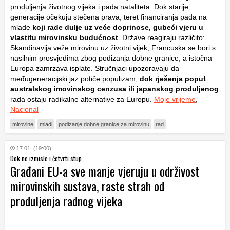
produljenja životnog vijeka i pada nataliteta. Dok starije
generacije očekuju stečena prava, teret financiranja pada na
mlade
koji rade dulje uz veće doprinose, gubeći vjeru u
vlastitu mirovinsku budućnost
. Države reagiraju različito:
Skandinavija veže mirovinu uz životni vijek, Francuska se bori s
nasilnim prosvjedima zbog podizanja dobne granice, a istočna
Europa zamrzava isplate. Stručnjaci upozoravaju da
međugeneracijski jaz potiče populizam,
dok rješenja poput
australskog imovinskog cenzusa ili japanskog produljenog
rada ostaju radikalne alternative za Europu.
Moje vrijeme
,
Nacional
mirovine
mladi
podizanje dobne granice za mirovinu
rad
17.01. (19:00)
Dok ne izmisle i četvrti stup
Građani EU-a sve manje vjeruju u održivost
mirovinskih sustava, raste strah od
produljenja radnog vijeka