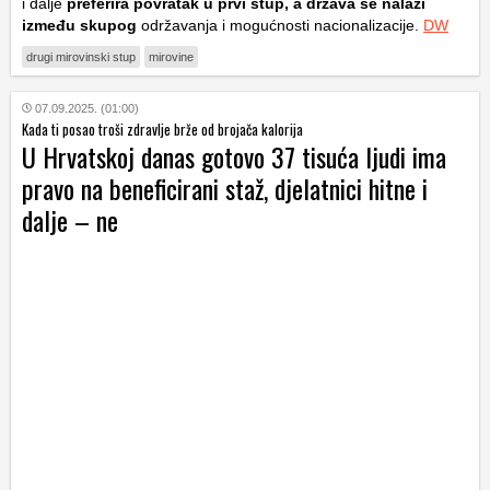
i dalje
preferira povratak u prvi stup, a država se nalazi
između skupog
održavanja i mogućnosti nacionalizacije.
DW
drugi mirovinski stup
mirovine
07.09.2025. (01:00)
Kada ti posao troši zdravlje brže od brojača kalorija
U Hrvatskoj danas gotovo 37 tisuća ljudi ima
pravo na beneficirani staž, djelatnici hitne i
dalje – ne