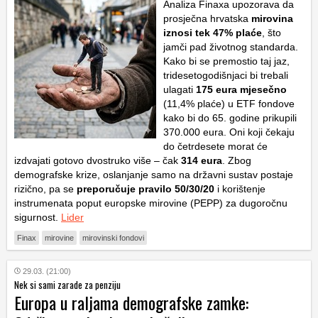
Analiza Finaxa upozorava da
prosječna hrvatska
mirovina
iznosi tek
47% plaće
, što
jamči pad životnog standarda.
Kako bi se premostio taj jaz,
tridesetogodišnjaci bi trebali
ulagati
175 eura mjesečno
(11,4% plaće) u ETF fondove
kako bi do 65. godine prikupili
370.000 eura. Oni koji čekaju
do četrdesete morat će
izdvajati gotovo dvostruko više – čak
314 eura
. Zbog
demografske krize, oslanjanje samo na državni sustav postaje
rizično, pa se
preporučuje pravilo
50/30/20
i korištenje
instrumenata poput europske mirovine (PEPP) za dugoročnu
sigurnost.
Lider
Finax
mirovine
mirovinski fondovi
29.03. (21:00)
Nek si sami zarade za penziju
Europa u raljama demografske zamke: