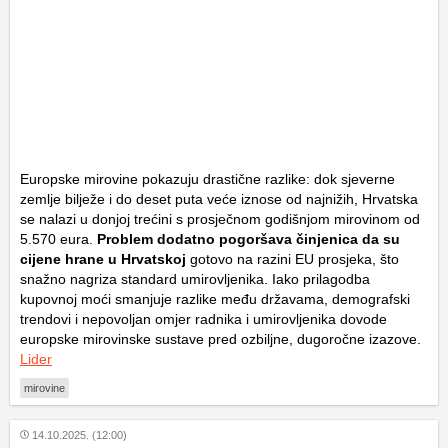
Europske mirovine pokazuju drastične razlike: dok sjeverne
zemlje bilježe i do deset puta veće iznose od najnižih, Hrvatska
se nalazi u donjoj trećini s prosječnom godišnjom mirovinom od
5.570 eura.
Problem dodatno pogoršava činjenica da su
cijene hrane u Hrvatskoj
gotovo na razini EU prosjeka, što
snažno nagriza standard umirovljenika. Iako prilagodba
kupovnoj moći smanjuje razlike među državama, demografski
trendovi i nepovoljan omjer radnika i umirovljenika dovode
europske mirovinske sustave pred ozbiljne, dugoročne izazove.
Lider
mirovine
14.10.2025. (12:00)