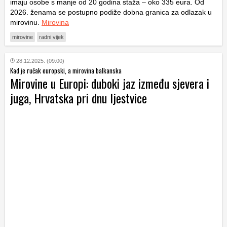
imaju osobe s manje od 20 godina staža – oko 335 eura. Od
2026. ženama se postupno podiže dobna granica za odlazak u
mirovinu.
Mirovina
mirovine
radni vijek
28.12.2025. (09:00)
Kad je ručak europski, a mirovina balkanska
Mirovine u Europi: duboki jaz između sjevera i
juga, Hrvatska pri dnu ljestvice