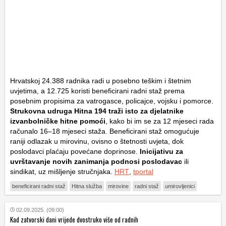
Hrvatskoj 24.388 radnika radi u posebno teškim i štetnim
uvjetima, a 12.725 koristi beneficirani radni staž prema
posebnim propisima za vatrogasce, policajce, vojsku i pomorce.
Strukovna udruga Hitna 194 traži isto za djelatnike
izvanbolničke hitne pomoći
, kako bi im se za 12 mjeseci rada
računalo 16–18 mjeseci staža. Beneficirani staž omogućuje
raniji odlazak u mirovinu, ovisno o štetnosti uvjeta, dok
poslodavci plaćaju povećane doprinose.
Inicijativu za
uvrštavanje novih zanimanja podnosi poslodavac
ili
sindikat, uz mišljenje stručnjaka.
HRT
,
tportal
beneficirani radni staž
Hitna služba
mirovine
radni staž
umirovljenici
02.09.2025. (09:00)
Kad zatvorski dani vrijede dvostruko više od radnih