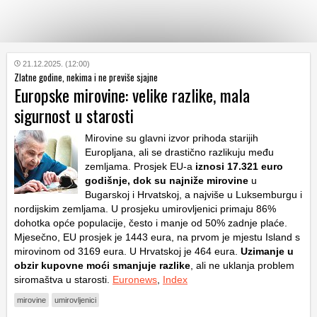
KATEGORIJE
21.12.2025. (12:00)
Zlatne godine, nekima i ne previše sjajne
Europske mirovine: velike razlike, mala
HRVATSKI
sigurnost u starosti
WEB
Mirovine su glavni izvor prihoda starijih
Europljana, ali se drastično razlikuju među
zemljama. Prosjek EU-a
iznosi 17.321 euro
godišnje, dok su najniže mirovine
u
Bugarskoj i Hrvatskoj, a najviše u Luksemburgu i
nordijskim zemljama. U prosjeku umirovljenici primaju 86%
dohotka opće populacije, često i manje od 50% zadnje plaće.
Mjesečno, EU prosjek je 1443 eura, na prvom je mjestu Island s
mirovinom od 3169 eura. U Hrvatskoj je 464 eura.
Uzimanje u
obzir kupovne moći smanjuje razlike
, ali ne uklanja problem
siromaštva u starosti.
Euronews
,
Index
mirovine
umirovljenici