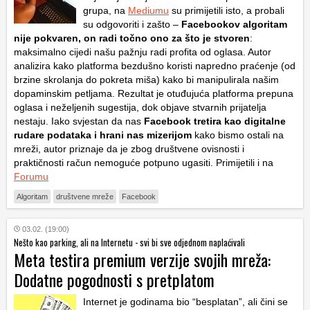
grupa, na
Mediumu
su primijetili isto, a probali
su odgovoriti i zašto –
Facebookov algoritam
nije pokvaren, on radi točno ono za što je stvoren
:
maksimalno cijedi našu pažnju radi profita od oglasa. Autor
analizira kako platforma bezdušno koristi napredno praćenje (od
brzine skrolanja do pokreta miša) kako bi manipulirala našim
dopaminskim petljama. Rezultat je otuđujuća platforma prepuna
oglasa i neželjenih sugestija, dok objave stvarnih prijatelja
nestaju. Iako svjestan da nas
Facebook tretira kao digitalne
rudare podataka i hrani nas mizerijom
kako bismo ostali na
mreži, autor priznaje da je zbog društvene ovisnosti i
praktičnosti račun nemoguće potpuno ugasiti. Primijetili i na
Forumu
Algoritam
društvene mreže
Facebook
03.02. (19:00)
Nešto kao parking, ali na Internetu - svi bi sve odjednom naplaćivali
Meta testira premium verzije svojih mreža:
Dodatne pogodnosti s pretplatom
Internet je godinama bio “besplatan”, ali čini se