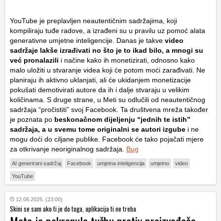
YouTube je preplavljen neautentičnim sadržajima, koji
kompiliraju tuđe radove, a izrađeni su u pravilu uz pomoć alata
generativne umjetne inteligencije. Danas je takve
video
sadržaje lakše izrađivati no što je to ikad bilo, a mnogi su
već pronalazili
i načine kako ih monetizirati, odnosno kako
malo uložiti u stvaranje videa koji će potom moći zarađivati. Ne
planiraju ih aktivno uklanjati, ali će ukidanjem monetizacije
pokušati demotivirati autore da ih i dalje stvaraju u velikim
količinama. S druge strane, u Meti su odlučili od neautentičnog
sadržaja “pročistiti” svoj Facebook. Ta društvena mreža također
je poznata po
beskonačnom dijeljenju “jednih te istih”
sadržaja, a u svemu tome originalni se autori izgube
i ne
mogu doći do ciljane publike. Facebook će tako pojačati mjere
za otkrivanje neoriginalnog sadržaja.
Bug
AI generirani sadržaj
Facebook
umjetna inteligencija
umjetno
video
YouTube
12.06.2025. (23:00)
Skini se sam ako ti je do toga, aplikacija ti ne treba
Meta je pokrenula tužbu protiv proizvođača