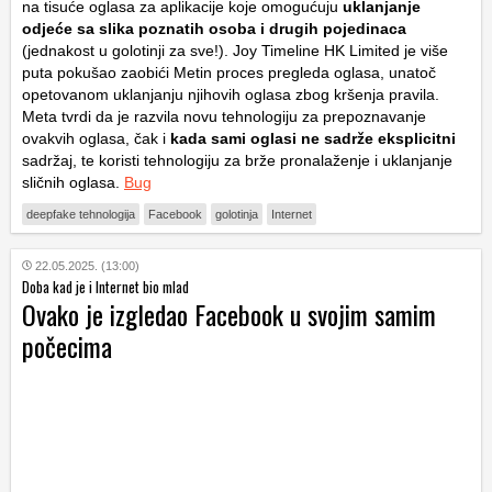
na tisuće oglasa za aplikacije koje omogućuju
uklanjanje
odjeće sa slika poznatih osoba i drugih pojedinaca
(jednakost u golotinji za sve!). Joy Timeline HK Limited je više
puta pokušao zaobići Metin proces pregleda oglasa, unatoč
opetovanom uklanjanju njihovih oglasa zbog kršenja pravila.
Meta tvrdi da je razvila novu tehnologiju za prepoznavanje
ovakvih oglasa, čak i
kada sami oglasi ne sadrže eksplicitni
sadržaj, te koristi tehnologiju za brže pronalaženje i uklanjanje
sličnih oglasa.
Bug
deepfake tehnologija
Facebook
golotinja
Internet
22.05.2025. (13:00)
Doba kad je i Internet bio mlad
Ovako je izgledao Facebook u svojim samim
počecima