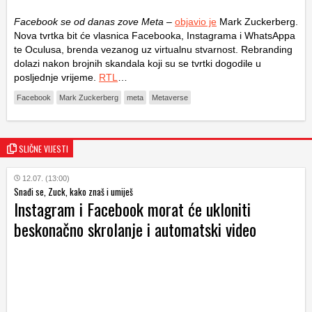
Facebook se od danas zove Meta
–
objavio je
Mark Zuckerberg.
Nova tvrtka bit će vlasnica Facebooka, Instagrama i WhatsAppa
te Oculusa, brenda vezanog uz virtualnu stvarnost. Rebranding
dolazi nakon brojnih skandala koji su se tvrtki dogodile u
posljednje vrijeme.
RTL
…
Facebook
Mark Zuckerberg
meta
Metaverse
SLIČNE VIJESTI
12.07. (13:00)
Snađi se, Zuck, kako znaš i umiješ
Instagram i Facebook morat će ukloniti
beskonačno skrolanje i automatski video