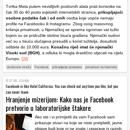
Tvrtka Meta putem nevidljivih poslovnih alata prati korisnike na
čak 30 do 40 posto svjetskih internetskih stranica,
prikupljajući
osobne podatke čak i od onih
osoba koje uopće nemaju
profile na Facebooku ili Instagramu. Zbog ovog masovnog
kršenja privatnosti, u Njemačkoj se sprema ogroman val tužbi
kojem su se pridružile stotine tisuća građana. Njemački sudovi
već su u tisuću slučajeva presudili u korist tužitelja, dosudivši
odštete do 10.000 eura.
Konačnu riječ imat će njemački
Visoki sud (BGH)
, a odluka bi mogla drastično utjecati na cijelu
Europu.
DW
društvene mreže
Facebook
prikupljanje podataka
privatnost na Internetu
27.05. (13:00)
Facebook is like Hotel California. You can check out any time you like, but you
can never leave
Hranjenje mizerijom: Kako nas je Facebook
pretvorio u laboratorijske štakore
Ako ste i vi primijetili da vam Facebook sam
prikazuje stvari na koje se niste pretplatili, javne
objave ljudi koje ni ne znate i rasprave iz raznih