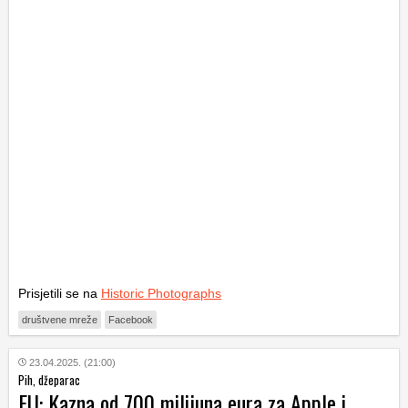
Prisjetili se na
Historic Photographs
društvene mreže
Facebook
23.04.2025. (21:00)
Pih, džeparac
EU: Kazna od 700 milijuna eura za Apple i