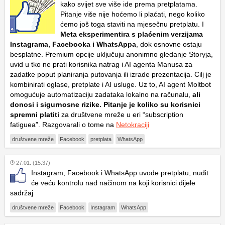
kako svijet sve više ide prema pretplatama.
Pitanje više nije hoćemo li plaćati, nego koliko
ćemo još toga staviti na mjesečnu pretplatu. I
Meta eksperimentira s plaćenim verzijama
Instagrama, Facebooka i WhatsAppa
, dok osnovne ostaju
besplatne. Premium opcije uključuju anonimno gledanje Storyja,
uvid u tko ne prati korisnika natrag i AI agenta Manusa za
zadatke poput planiranja putovanja ili izrade prezentacija. Cilj je
kombinirati oglase, pretplate i AI usluge. Uz to, AI agent Moltbot
omogućuje automatizaciju zadataka lokalno na računalu,
ali
donosi i sigurnosne rizike. Pitanje je koliko su korisnici
spremni platiti
za društvene mreže u eri “subscription
fatiguea”. Razgovarali o tome na
Netokraciji
društvene mreže
Facebook
pretplata
WhatsApp
27.01. (15:37)
Instagram, Facebook i WhatsApp uvode pretplatu, nudit
će veću kontrolu nad načinom na koji korisnici dijele
sadržaj
društvene mreže
Facebook
Instagram
WhatsApp