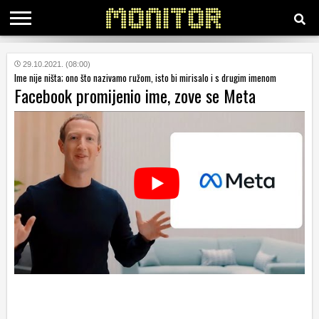
KATEGORIJE
29.10.2021. (08:00)
Ime nije ništa; ono što nazivamo ružom, isto bi mirisalo i s drugim imenom
Facebook promijenio ime, zove se Meta
HRVATSKI
WEB