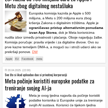
Metu zbog digitalnog nestašluka
Europska komisija kaznila je Apple s 500
milijuna, a Metu s 200 milijuna eura zbog
kršenja Zakona o digitalnim tržištima. Apple je
ograničavao pristup alternativnim ponudama
izvan App Storea
, dok je Meta korisnicima
nudila izbor između privatnosti i plaćanja. Oboje najavljuju žalbe.
Komisija poručuje: pravila vrijede i za digitalne divove. Ovo su
prve kazne temeljem DMA-a, a mogući su i stroži udarci ako se
prekršaji ponove.
DW
Apple
EU
Facebook
meta
20.04.2025. (22:00)
Sve što si ikad uploadao dao si privatnoj korporaciji
Meta počinje koristiti europske podatke za
treniranje svojeg AI-ja
Meta je ovog tjedna najavila da počinje koristiti
podatke korisnika iz Europske unije za treniranje
svojih AI sustava. Korisnici će tijekom tjedna