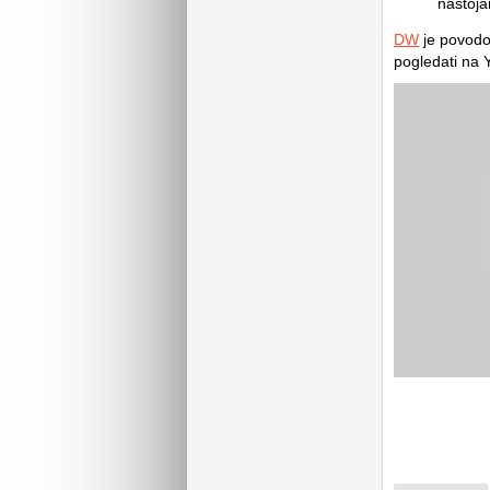
nastojan
DW
je povodo
pogledati na 