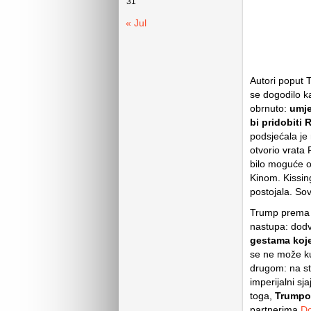
31
« Jul
Autori poput 
se dogodilo k
obrnuto:
umje
bi pridobiti 
podsjećala je 
otvorio vrata
bilo moguće ot
Kinom. Kissing
postojala. Sov
Trump prema 
nastupa: dodv
gestama koje
se ne može ku
drugom: na st
imperijalni sj
toga,
Trumpov
partnerima
Do