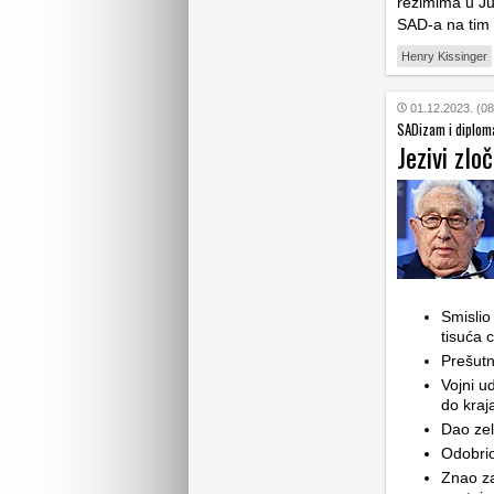
režimima u Juž
SAD-a na tim 
Henry Kissinger
01.12.2023. (08
SADizam i diplom
Jezivi zlo
Smislio
tisuća c
Prešut
Vojni u
do kraj
Dao zel
Odobri
Znao z