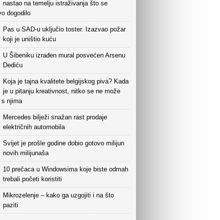
nastao na temelju istraživanja što se
vo dogodilo
Pas u SAD-u uključio toster. Izazvao požar
koji je uništio kuću
U Šibeniku izrađen mural posvećen Arsenu
Dediću
Koja je tajna kvalitete belgijskog piva? Kada
je u pitanju kreativnost, nitko se ne može
i s njima
Mercedes bilježi snažan rast prodaje
električnih automobila
Svijet je prošle godine dobio gotovo milijun
novih milijunaša
10 prečaca u Windowsima koje biste odmah
trebali početi koristiti
Mikrozelenje – kako ga uzgojiti i na što
paziti