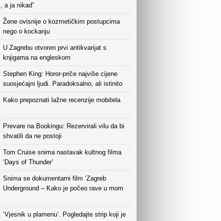
i, a ja nikad”
Žene ovisnije o kozmetičkim postupcima
nego o kockanju
U Zagrebu otvoren prvi antikvarijat s
knjigama na engleskom
Stephen King: Horor-priče najviše cijene
suosjećajni ljudi. Paradoksalno, ali istinito
Kako prepoznati lažne recenzije mobitela
Prevare na Bookingu: Rezervirali vilu da bi
shvatili da ne postoji
Tom Cruise snima nastavak kultnog filma
‘Days of Thunder’
Snima se dokumentarni film ‘Zagreb
Underground – Kako je počeo rave u mom
‘Vjesnik u plamenu‘. Pogledajte strip koji je