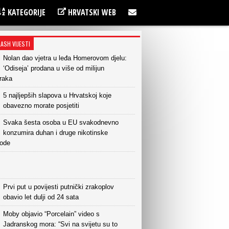
KATEGORIJE
HRVATSKI WEB
LASH VIJESTI
Nolan dao vjetra u leđa Homerovom djelu:
‘Odiseja’ prodana u više od milijun
raka
5 najljepših slapova u Hrvatskoj koje
obavezno morate posjetiti
Svaka šesta osoba u EU svakodnevno
konzumira duhan i druge nikotinske
vode
Prvi put u povijesti putnički zrakoplov
obavio let dulji od 24 sata
Moby objavio “Porcelain” video s
Jadranskog mora: “Svi na svijetu su to