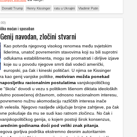
Donald Trump
Henry Kissinger
ratu u Ukrajini
Vladimir Putin
:00)
toliko moćan i sposoban
 Genij navodan, zločini stvarni
Kao potvrda njegovog visokog renomea među svjetskim
liderima, unatoč povremenim stavovima koji su bili suprotni
odlukama establišmenta, mogu se promatrati i dirljive izjave
koje su u povodu njegove smrti dali vodeći američki,
europski, pa čak i kineski političari. U njima se Kissinger
ira kao genij vanjske politike,
motiviran možda ponekad
i naposljetku racionalnim postulatima
vanjskopolitičkog
e “škola” dovodi u vezu s politikom lišenom diktata ideoloških
solutno posvećenoj državnom, odnosno nacionalnom interesu,
 i povremeno nužnu akomodaciju različitih interesa inače
ih velesila. Njegovo nasljeđe uključuje brojne zahtjeve, pa čak
avne pokušaje da mu se sudi kao ratnom zločincu. No čak i
vanjskopolitičkog genija, o kojem postoji širok konsenzus,
arednim godinama doći pod veliki znak pitanja
.
egova gorljiva podrška ekstremno desnim autoritarnim