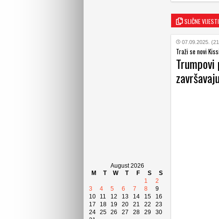
SLIČNE VIJESTI
07.09.2025. (21
Traži se novi Kiss
Trumpovi 
završavaj
August 2026
M
T
W
T
F
S
S
1
2
3
4
5
6
7
8
9
10
11
12
13
14
15
16
17
18
19
20
21
22
23
24
25
26
27
28
29
30