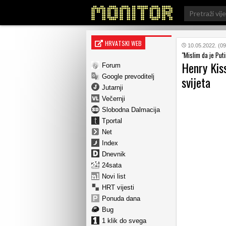
Search
for:
HRVATSKI WEB
10.05.2022. (09
"Mislim da je Puti
Henry Kiss
Forum
Google prevoditelj
svijeta
Jutarnji
Večernji
Slobodna Dalmacija
Tportal
Net
Index
Dnevnik
24sata
Novi list
HRT vijesti
Ponuda dana
Bug
1 klik do svega