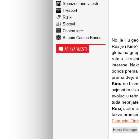
Sponzorirane vijesti
HRsport
Rizik
Slotovi
Casino igre
Bitcoin Casino Bonus
No, je li u ge
Rusije i Kine?
ARHIVA VIJESTI
globalna geop
rata u Ukrajin
interese. Nako
odnos prema E
prema dvije d
Kinu
ne bismo
svjesni razlik
evoluciju teh
tuđa neprijat
Rusiji
, ali mi
takve promjene
Financial Tim
Henry Kissinger