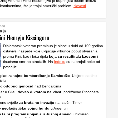
noj Americi i Africi nesumnjivo je doprinijela lošem imidžu
kontinentima, što je trajni američki problem.
Novosti
:00)
acija
čini Henryja Kissingera
Diplomatski veteran preminuo je sinoć u dobi od 100 godina
ostavivši nasljeđe koje uključuje vrhunce poput otvaranja
prema Kini, kao i loša djela
koja su rezultirala kaosom
i
tisućama smrtno stradalih. Na
Indexu
su nabrojali neke od
potonjih:
 plan za
tajno bombardiranje Kambodže
. Ubijene stotine
ivila
no
odobrio genocid
nad Bengalcima
dar u Čileu
doveo diktatora na vlast
, podržavao Pinocheta
a
eno svjetlo za
brutalnu invaziju
na Istočni Timor
o
neofašističku vojnu huntu
u Argentini
a
tajni program ubijanja u Južnoj Americi
i blokirao