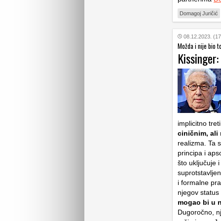
Domagoj Juričić
08.12.2023. (17
Možda i nije bio 
Kissinger:
implicitno tret
ciničnim, al
realizma. Ta s
principa i ap
što uključuje
suprotstavljen
i formalne pr
njegov status 
mogao bi u n
Dugoročno, nj