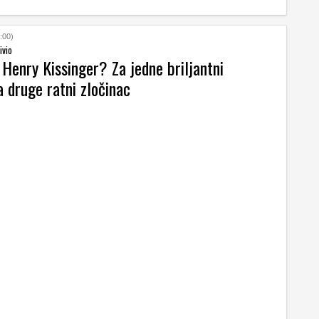
:00)
ivio
 Henry Kissinger? Za jedne briljantni
za druge ratni zločinac