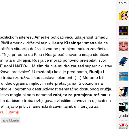
snimil
opolitičkom interesu Amerike poticati veću udaljenost između
 Bivši američki državni tajnik
Henry Kissinger
smatra da će
olitička situacija doživjeti znatne promjene nakon završetka
i. “Nije prirodno da Kina i Rusija baš u svemu imaju identične
n rata u Ukrajini, Rusija će morati ponovno preispitati svoj
uropi i NATO-u. Mislim da nije mudro zauzeti suparnički stav
ržave ‘protivnice’. U razdoblju koje je pred nama,
Rusiju i
 trebali združivati kao sastavni element. (…) Moramo biti
a u ideologijama i njihovim interpretacijama. S obzirom na
nologije i ogromnu destruktivnost trenutačno dostupnog oružja,
eljstva mogla bi nam nametati
zahtjev za promjenu režima u
slim da bismo trebali izbjegavati vlastitim stavovima utjecati na
”, izjavio je bivši američki državni tajnik u intervjuu za
es
.
Jutarnji
gradu’
rat u Ukrajini