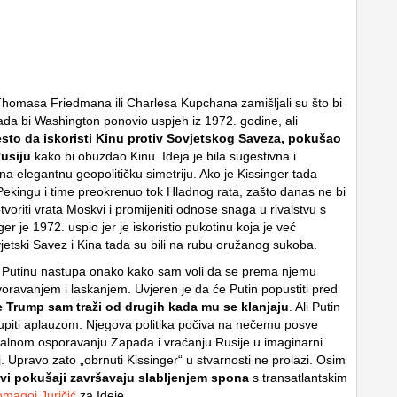
Thomasa Friedmana ili Charlesa Kupchana zamišljali su što bi
ada bi Washington ponovio uspjeh iz 1972. godine, ali
sto da iskoristi Kinu protiv Sovjetskog Saveza, pokušao
Rusiju
kako bi obuzdao Kinu. Ideja je bila sugestivna i
na elegantnu geopolitičku simetriju. Ako je Kissinger tada
 Pekingu i time preokrenuo tok Hladnog rata, zašto danas ne bi
voriti vrata Moskvi i promijeniti odnose snaga u rivalstvu s
er je 1972. uspio jer je iskoristio pukotinu koja je već
jetski Savez i Kina tada su bili na rubu oružanog sukoba.
Putinu nastupa onako kako sam voli da se prema njemu
oravanjem i laskanjem. Uvjeren je da će Putin popustiti pred
 Trump sam traži od drugih kada mu se klanjaju
. Ali Putin
piti aplauzom. Njegova politika počiva na nečemu posve
alnom osporavanju Zapada i vraćanju Rusije u imaginarni
aj. Upravo zato „obrnuti Kissinger“ u stvarnosti ne prolazi. Osim
i pokušaji završavaju slabljenjem spona
s transatlantskim
magoj Juričić
za Ideje.