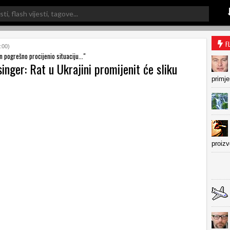
F
:00)
n pogrešno procijenio situaciju..."
inger: Rat u Ukrajini promijenit će sliku
primje
proiz