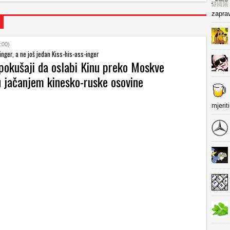
zapra
:00)
inger, a ne još jedan Kiss-his-ass-inger
pokušaji da oslabi Kinu preko Moskve
u jačanjem kinesko-ruske osovine
mjerit