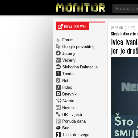
Search
for:
HRVATSKI WEB
25.05. (11:00)
Gleda li itko više
Ivica Ivan
Forum
Google prevoditelj
jer je dru
Jutarnji
Večernji
Slobodna Dalmacija
Tportal
Net
Index
Dnevnik
24sata
Novi list
HRT vijesti
Ponuda dana
Bug
1 klik do svega