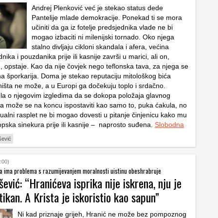
Andrej Plenković već je stekao status dede
Pantelije mlade demokracije. Ponekad ti se mora
učiniti da ga iz fotelje predsjednika vlade ne bi
mogao izbaciti ni milenijski tornado. Oko njega
stalno divljaju cikloni skandala i afera, većina
nika i pouzdanika prije ili kasnije završi u marici, ali on,
 opstaje. Kao da nije čovjek nego teflonska tava, za njega se
dna šporkarija. Doma je stekao reputaciju mitološkog bića
ništa ne može, a u Europi ga dočekuju toplo i srdačno.
la o njegovim izgledima da se dokopa položaja glavnog
a može se na koncu ispostaviti kao samo to, puka ćakula, no
tualni rasplet ne bi mogao dovesti u pitanje činjenicu kako mu
pska sinekura prije ili kasnije – naprosto suđena.
Slobodna
šević
:00)
va ima problema s razumijevanjem moralnosti uistinu obeshrabruje
išević: “Hranićeva isprika nije iskrena, nju je
tikan. A Krista je iskoristio kao sapun”
Ni kad priznaje grijeh, Hranić ne može bez pompoznog