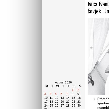
Ivica Ivan
čovjek. Un
August 2026
M
T
W
T
F
S
S
1
2
3
4
5
6
7
8
9
10
11
12
13
14
15
16
Premda 
17
18
19
20
21
22
23
spartan
24
25
26
27
28
29
30
neambici