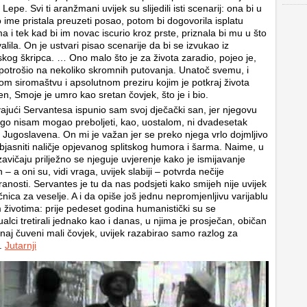
o Lepe. Svi ti aranžmani uvijek su slijedili isti scenarij: ona bi u
 ime pristala preuzeti posao, potom bi dogovorila isplatu
a i tek kad bi im novac iscurio kroz prste, priznala bi mu u što
alila. On je ustvari pisao scenarije da bi se izvukao iz
jskog škripca. … Ono malo što je za života zaradio, pojeo je,
 potrošio na nekoliko skromnih putovanja. Unatoč svemu, i
nom siromaštvu i apsolutnom preziru kojim je potkraj života
n, Smoje je umro kao sretan čovjek, što je i bio.
vajući Servantesa ispunio sam svoj dječački san, jer njegovu
go nisam mogao preboljeti, kao, uostalom, ni dvadesetak
a Jugoslavena. On mi je važan jer se preko njega vrlo dojmljivo
jasniti naličje opjevanog splitskog humora i šarma. Naime, u
vičaju prilježno se njeguje uvjerenje kako je ismijavanje
h – a oni su, vidi vraga, uvijek slabiji – potvrda nečije
iranosti. Servantes je tu da nas podsjeti kako smijeh nije uvijek
čnica za veselje. A i da opiše još jednu nepromjenljivu varijablu
 životima: prije pedeset godina humanistički su se
ualci tretirali jednako kao i danas, u njima je prosječan, običan
 onaj čuveni mali čovjek, uvijek razabirao samo razlog za
u.
Jutarnji