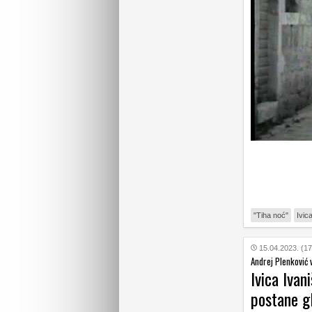
"Tiha noć"
Ivic
15.04.2023. (17
Andrej Plenković 
Ivica Ivan
postane g