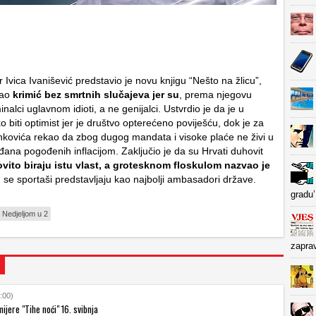
r Ivica Ivanišević predstavio je novu knjigu “Nešto na žlicu”,
kao
krimić bez smrtnih slučajeva jer su
, prema njegovu
inalci uglavnom idioti, a ne genijalci. Ustvrdio je da je u
o biti optimist jer je društvo opterećeno poviješću, dok je za
nkovića rekao da zbog dugog mandata i visoke plaće ne živi u
đana pogođenih inflacijom. Zaključio je da su Hrvati duhovit
vito biraju istu vlast, a grotesknom floskulom nazvao je
 se sportaši predstavljaju kao najbolji ambasadori države.
gradu’
Nedjeljom u 2
zapra
:00)
ijere "Tihe noći" 16. svibnja