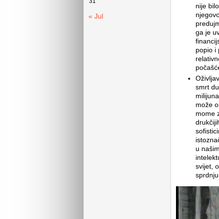
31
nije bil
njegovo
« Jul
predujm
ga je uv
financi
popio i
relativ
počašće
Oživlja
smrt du
milijun
može ob
mome za
drukčiji
sofistic
istozna
u našim
intelekt
svijet,
sprdnj