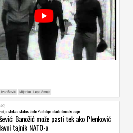
a Ivanišević
Miljenko i Lepa Smoje
:00)
već je stekao status dede Pantelije mlade demokracije
išević: Banožić može pasti tek ako Plenković
lavni tajnik NATO-a