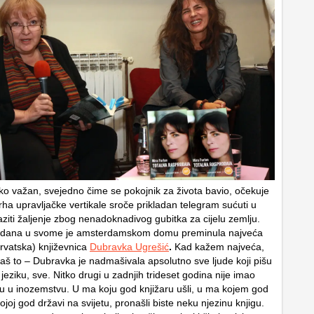
o važan, svejedno čime se pokojnik za života bavio, očekuje
vrha upravljačke vertikale sroče prikladan telegram sućuti u
aziti žaljenje zbog nenadoknadivog gubitka za cijelu zemlju.
ko dana u svome je amsterdamskom domu preminula najveća
vatska) književnica
Dubravka Ugrešić
.
Kad kažem najveća,
aš to – Dubravka je nadmašivala apsolutno sve ljude koji pišu
eziku, sve. Nitko drugi u zadnjih trideset godina nije imao
ju u inozemstvu. U ma koju god knjižaru ušli, u ma kojem god
joj god državi na svijetu, pronašli biste neku njezinu knjigu.