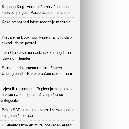
Stephen King: Horor-priče najviše cijene
suosjećajni ljudi. Paradoksalno, ali istinito
Kako prepoznati lažne recenzije mobitela
Prevare na Bookingu: Rezervirali vilu da bi
shvatili da ne postoji
Tom Cruise snima nastavak kultnog filma
‘Days of Thunder’
Snima se dokumentarni film ‘Zagreb
Underground – Kako je počeo rave u mom
‘Vjesnik u plamenu‘. Pogledajte strip koji je
nastao na temelju istraživanja što se
vo dogodilo
Pas u SAD-u uključio toster. Izazvao požar
koji je uništio kuću
U Šibeniku izrađen mural posvećen Arsenu