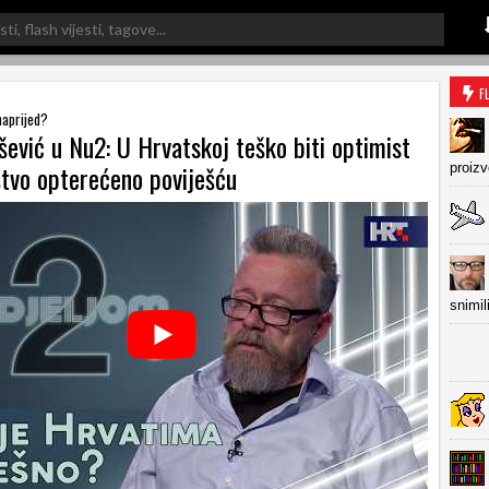
F
 naprijed?
išević u Nu2: U Hrvatskoj teško biti optimist
štvo opterećeno poviješću
proiz
snimil