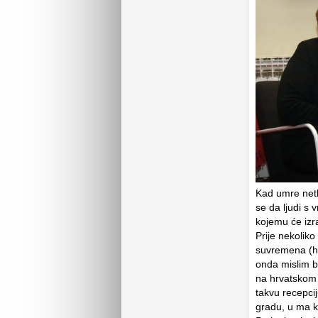
Kad umre netk
se da ljudi s 
kojemu će izr
Prije nekoli
suvremena (hr
onda mislim b
na hrvatskom j
takvu recepci
gradu, u ma ko