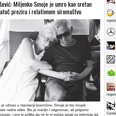
išević: Miljenko Smoje je umro kao sretan
atoč preziru i relativnom siromaštvu
mjerit
nogom
je uživao u reputaciji boemčine, Smoje je bio čovjek
ske radne etike. Bio je marljiv i odgovoran, ali potpuno
Centa
ozan, i sva je prilika da ne bi ni počeo pisati za televiziju da