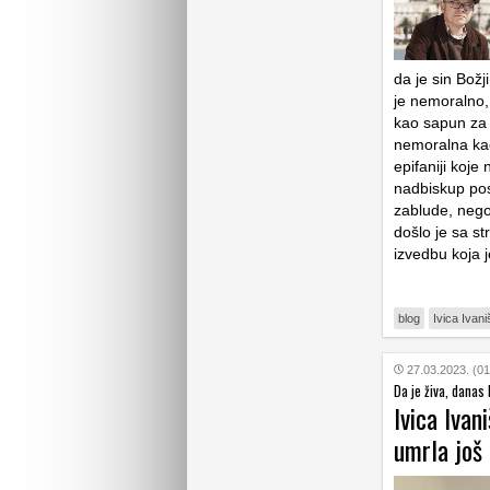
da je sin Božj
je nemoralno, a
kao sapun za 
nemoralna kao
epifaniji koje 
nadbiskup pos
zablude, nego
došlo je sa s
izvedbu koja j
blog
Ivica Ivani
27.03.2023. (01
Da je živa, danas 
Ivica Ivan
umrla još 