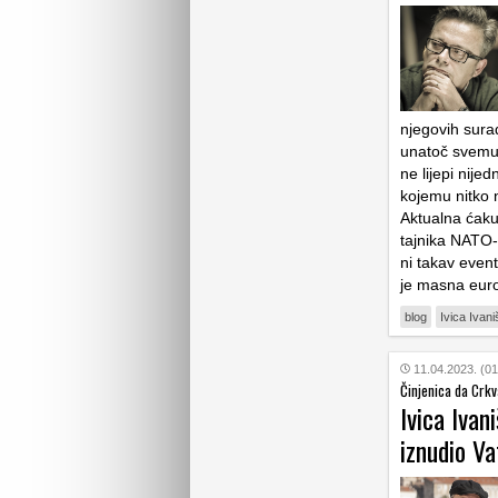
njegovih surad
unatoč svemu,
ne lijepi nije
kojemu nitko 
Aktualna ćaku
tajnika NATO-
ni takav even
je masna euro
blog
Ivica Ivani
11.04.2023. (01
Činjenica da Crk
Ivica Ivan
iznudio Va