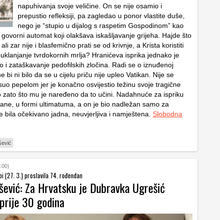
napuhivanja svoje veličine. On se nije osamio i
prepustio refleksiji, pa zagledao u ponor vlastite duše,
nego je “stupio u dijalog s raspetim Gospodinom” kao
i govorni automat koji olakšava iskašljavanje grijeha. Hajde što
li zar nije i blasfemično prati se od krivnje, a Krista koristiti
uklanjanje tvrdokornih mrlja? Hranićeva isprika jednako je
 i zataškavanje pedofilskih zločina. Radi se o iznuđenoj
ne bi ni bilo da se u cijelu priču nije upleo Vatikan. Nije se
uo pepelom jer je konačno osvijestio težinu svoje tragične
 zato što mu je naređeno da to učini. Nadahnuće za ispriku
trane, u formi ultimatuma, a on je bio nadležan samo za
e bila očekivano jadna, neuvjerljiva i namještena.
Slobodna
šević
:00)
bi (27. 3.) proslavila 74. rođendan
išević: Za Hrvatsku je Dubravka Ugrešić
prije 30 godina