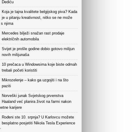
Dediću
Koja je tajna kvalitete belgijskog piva? Kada
je u pitanju kreativnost, nitko se ne može
i s njima
Mercedes bilježi snažan rast prodaje
električnih automobila
Svijet je prošle godine dobio gotovo milijun
novih milijunaša
10 prečaca u Windowsima koje biste odmah
trebali početi koristiti
Mikrozelenje – kako ga uzgojiti i na što
paziti
Norveški junak Svjetskog prvenstva
Haaland već planira život na farmi nakon
etne karijere
Rođeni ste 10. srpnja? U Karlovcu možete
besplatno posjetiti Nikola Tesla Experience
r