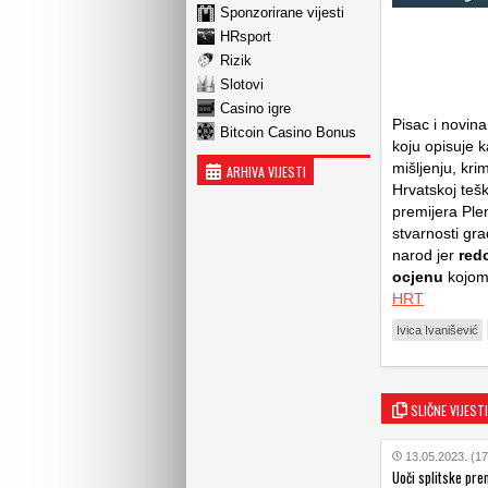
Sponzorirane vijesti
HRsport
Rizik
Slotovi
Casino igre
Pisac i novina
Bitcoin Casino Bonus
koju opisuje 
mišljenju, krim
ARHIVA VIJESTI
Hrvatskoj tešk
premijera Ple
stvarnosti gra
narod jer
redo
ocjenu
kojom
HRT
Ivica Ivanišević
SLIČNE VIJESTI
13.05.2023. (17
Uoči splitske prem