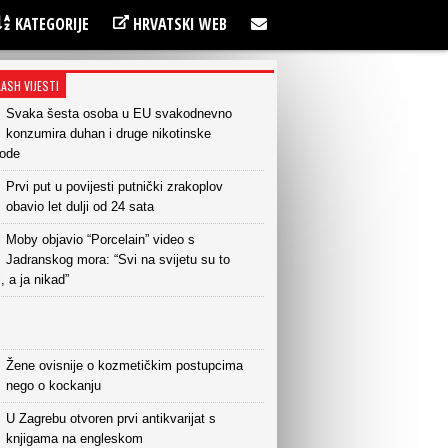
KATEGORIJE
HRVATSKI WEB
LASH VIJESTI
Svaka šesta osoba u EU svakodnevno
konzumira duhan i druge nikotinske
vode
Prvi put u povijesti putnički zrakoplov
obavio let dulji od 24 sata
Moby objavio “Porcelain” video s
Jadranskog mora: “Svi na svijetu su to
i, a ja nikad”
Žene ovisnije o kozmetičkim postupcima
nego o kockanju
U Zagrebu otvoren prvi antikvarijat s
knjigama na engleskom