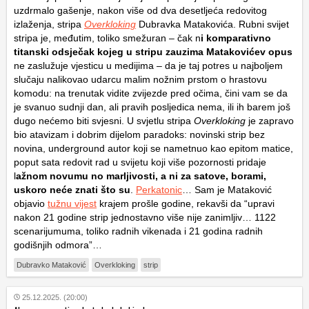
uzdrmalo gašenje, nakon više od dva desetljeća redovitog
izlaženja, stripa
Overkloking
Dubravka Matakovića. Rubni svijet
stripa je, međutim, toliko smežuran – čak n
i komparativno
titanski odsječak kojeg u stripu zauzima Matakovićev opus
ne zaslužuje vjesticu u medijima – da je taj potres u najboljem
slučaju nalikovao udarcu malim nožnim prstom o hrastovu
komodu: na trenutak vidite zvijezde pred očima, čini vam se da
je svanuo sudnji dan, ali pravih posljedica nema, ili ih barem još
dugo nećemo biti svjesni. U svjetlu stripa
Overkloking
je zapravo
bio atavizam i dobrim dijelom paradoks: novinski strip bez
novina, underground autor koji se nametnuo kao epitom matice,
poput sata redovit rad u svijetu koji više pozornosti pridaje
l
ažnom novumu no marljivosti, a ni za satove, borami,
uskoro neće znati što su
.
Perkatonic
… Sam je Mataković
objavio
tužnu vijest
krajem prošle godine, rekavši da “upravi
nakon 21 godine strip jednostavno više nije zanimljiv… 1122
scenarijumuma, toliko radnih vikenada i 21 godina radnih
godišnjih odmora”…
Dubravko Mataković
Overkloking
strip
25.12.2025. (20:00)