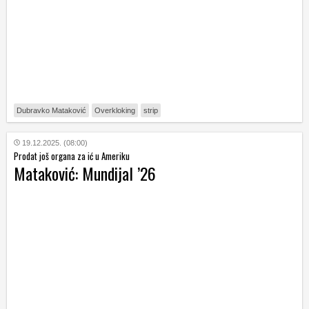
Dubravko Mataković
Overkloking
strip
19.12.2025. (08:00)
Prodat još organa za ić u Ameriku
Mataković: Mundijal ’26