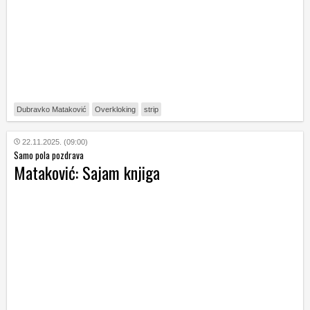
Dubravko Mataković
Overkloking
strip
22.11.2025. (09:00)
Samo pola pozdrava
Mataković: Sajam knjiga