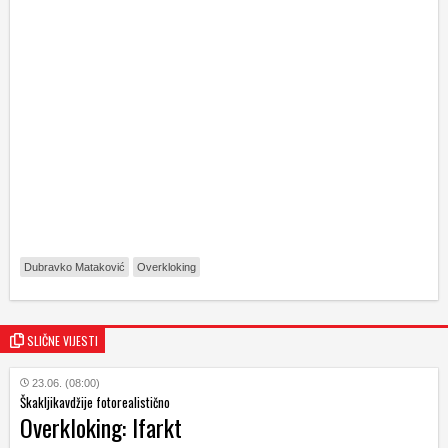
Dubravko Mataković
Overkloking
SLIČNE VIJESTI
23.06. (08:00)
Škakljikavdžije fotorealistično
Overkloking: Ifarkt