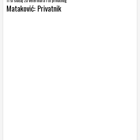
Ti si slučaj za veterinara i to privatnog
Mataković: Privatnik