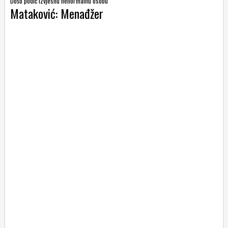
Došo podić izvjesnu nenormalnu osobu
Mataković: Menađžer