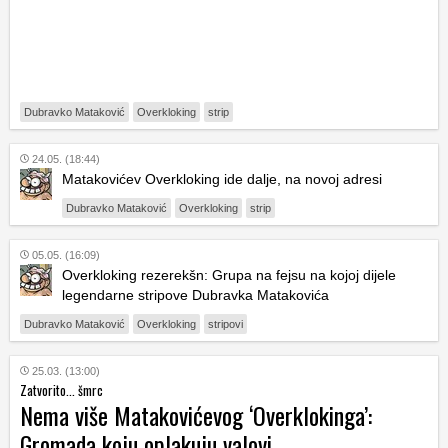
Dubravko Mataković
Overkloking
strip
24.05. (18:44)
Matakovićev Overkloking ide dalje, na novoj adresi
Dubravko Mataković
Overkloking
strip
05.05. (16:09)
Overkloking rezerekšn: Grupa na fejsu na kojoj dijele
legendarne stripove Dubravka Matakovića
Dubravko Mataković
Overkloking
stripovi
25.03. (13:00)
Zatvorito... šmrc
Nema više Matakovićevog ‘Overklokinga’:
Gromada koju oplakuju valovi