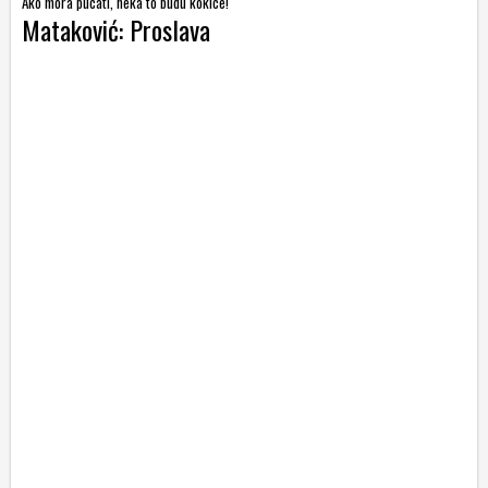
Ako mora pucati, neka to budu kokice!
Mataković: Proslava