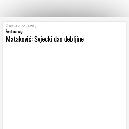
KATEGORIJE
09.03.2022. (13:00)
Život na vagi
Mataković: Svjecki dan debljine
HRVATSKI
WEB