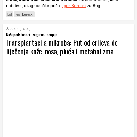
netočne, dijagnostičke priče.
Igor Berecki
za Bug
bol
Igor Berecki
22.07. (18:00)
Naši podstanari - sigurna terapija
Transplantacija mikroba: Put od crijeva do
liječenja kože, nosa, pluća i metabolizma