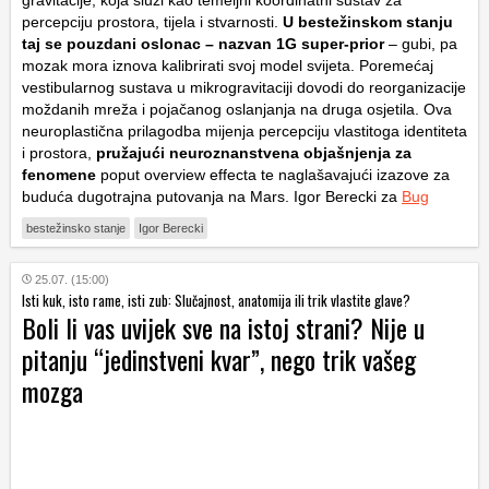
percepciju prostora, tijela i stvarnosti.
U bestežinskom stanju
taj se pouzdani oslonac – nazvan
1G super-prior
– gubi, pa
mozak mora iznova kalibrirati svoj model svijeta. Poremećaj
vestibularnog sustava u mikrogravitaciji dovodi do reorganizacije
moždanih mreža i pojačanog oslanjanja na druga osjetila. Ova
neuroplastična prilagodba mijenja percepciju vlastitoga identiteta
i prostora,
pružajući neuroznanstvena objašnjenja za
fenomene
poput
overview effecta
te naglašavajući izazove za
buduća dugotrajna putovanja na Mars. Igor Berecki za
Bug
bestežinsko stanje
Igor Berecki
25.07. (15:00)
Isti kuk, isto rame, isti zub: Slučajnost, anatomija ili trik vlastite glave?
Boli li vas uvijek sve na istoj strani? Nije u
pitanju “jedinstveni kvar”, nego trik vašeg
mozga