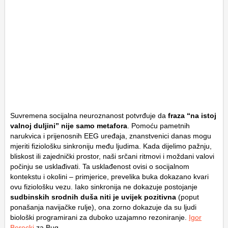
Suvremena socijalna neuroznanost potvrđuje da
fraza “na istoj
valnoj duljini” nije samo metafora
. Pomoću pametnih
narukvica i prijenosnih EEG uređaja, znanstvenici danas mogu
mjeriti fiziološku sinkroniju među ljudima. Kada dijelimo pažnju,
bliskost ili zajednički prostor, naši srčani ritmovi i moždani valovi
počinju se usklađivati. Ta usklađenost ovisi o socijalnom
kontekstu i okolini – primjerice, prevelika buka dokazano kvari
ovu fiziološku vezu. Iako sinkronija ne dokazuje postojanje
sudbinskih srodnih duša niti je uvijek pozitivna
(poput
ponašanja navijačke rulje), ona zorno dokazuje da su ljudi
biološki programirani za duboko uzajamno rezoniranje.
Igor
Berecki
za Bug