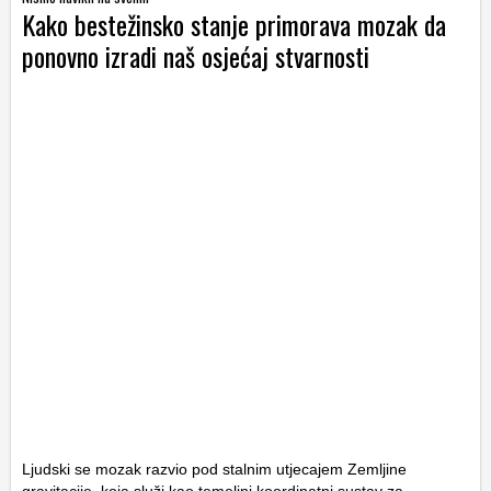
Kako bestežinsko stanje primorava mozak da
ponovno izradi naš osjećaj stvarnosti
Ljudski se mozak razvio pod stalnim utjecajem Zemljine
gravitacije, koja služi kao temeljni koordinatni sustav za