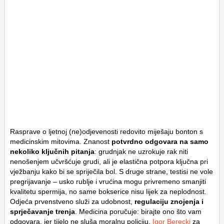
Rasprave o ljetnoj (ne)odjevenosti redovito miješaju bonton s
medicinskim mitovima. Znanost
potvrdno odgovara na samo
nekoliko ključnih pitanja
: grudnjak ne uzrokuje rak niti
nenošenjem učvršćuje grudi, ali je elastična potpora ključna pri
vježbanju kako bi se spriječila bol. S druge strane, testisi ne vole
pregrijavanje – usko rublje i vrućina mogu privremeno smanjiti
kvalitetu spermija, no same bokserice nisu lijek za neplodnost.
Odjeća prvenstveno služi za udobnost,
regulaciju znojenja i
sprječavanje trenja
. Medicina poručuje: birajte ono što vam
odgovara, jer tijelo ne sluša moralnu policiju.
Igor Berecki
za