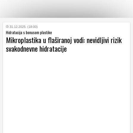
KATEGORIJE
31.12.2025. (18:00)
Hidratacija s bonusom plastike
Mikroplastika u flaširanoj vodi: nevidljivi rizik
HRVATSKI
svakodnevne hidratacije
WEB