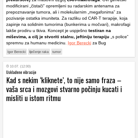
modificirani „čistači” opremljeni su radarskim antenama za
prepoznavanje tumora, ali i molekularnim „megafonima” za
pozivanje ostatka imuniteta. Za razliku od CAR-T terapije, koja
zapinje na solidnim tumorima (bunkerima u močvari), makrofagi
lakše prodiru u tkiva. Koncept je uspješno
testiran na
miševima, a cilj je stvoriti stalnu, jeftiniju terapiju
„s police”
spremnu za humanu medicinu.
Igor Berecki
za Bug
Igor Berecki
liječenje raka
tumor
10.07. (12:00)
Usklađene vibracije
Kad s nekim ‘kliknete’, to nije samo fraza –
vaša srca i mozgovi stvarno počinju kucati i
misliti u istom ritmu