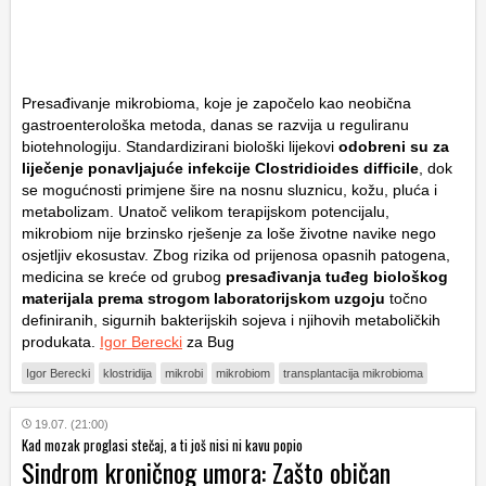
Presađivanje mikrobioma, koje je započelo kao neobična
gastroenterološka metoda, danas se razvija u reguliranu
biotehnologiju. Standardizirani biološki lijekovi
odobreni su za
liječenje ponavljajuće infekcije
Clostridioides difficile
, dok
se mogućnosti primjene šire na nosnu sluznicu, kožu, pluća i
metabolizam. Unatoč velikom terapijskom potencijalu,
mikrobiom nije brzinsko rješenje za loše životne navike nego
osjetljiv ekosustav. Zbog rizika od prijenosa opasnih patogena,
medicina se kreće od grubog
presađivanja tuđeg biološkog
materijala prema strogom laboratorijskom uzgoju
točno
definiranih, sigurnih bakterijskih sojeva i njihovih metaboličkih
produkata.
Igor Berecki
za Bug
Igor Berecki
klostridija
mikrobi
mikrobiom
transplantacija mikrobioma
19.07. (21:00)
Kad mozak proglasi stečaj, a ti još nisi ni kavu popio
Sindrom kroničnog umora: Zašto običan