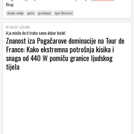
Bug
donje rublje
gaće
grudnjaci
Igor Berecki
28.07. (13:00)
A ja mislio da ti treba samo dobar bicikl
Znanost iza Pogačarove dominacije na Tour de
France: Kako ekstremna potrošnja kisika i
snaga od 440 W pomiču granice ljudskog
tijela