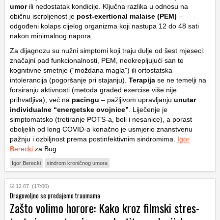
umor
ili nedostatak kondicije. Ključna razlika u odnosu na
običnu iscrpljenost je
post-exertional malaise (PEM)
–
odgođeni kolaps cijelog organizma koji nastupa 12 do 48 sati
nakon minimalnog napora.
Za dijagnozu su nužni simptomi koji traju dulje od šest mjeseci:
značajni pad funkcionalnosti, PEM, neokrepljujući san te
kognitivne smetnje (“moždana magla”) ili ortostatska
intolerancija (pogoršanje pri stajanju).
Terapija
se ne temelji na
forsiranju aktivnosti (metoda
graded exercise
više nije
prihvatljiva), već na
pacingu
– pažljivom upravljanju
unutar
individualne “energetske ovojnice”
. Liječenje je
simptomatsko (tretiranje POTS-a, boli i nesanice), a porast
oboljelih od long COVID-a konačno je usmjerio znanstvenu
pažnju i ozbiljnost prema postinfektivnim sindromima.
Igor
Berecki
za Bug
Igor Berecki
sindrom kroničnog umora
12.07. (17:00)
Dragovoljno se predajemo traumama
Zašto volimo horore: Kako kroz filmski stres-