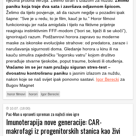
njezina probna verzija. Želimo strah s izlazom za nuždu.
Želimo
paniku koja traje dva sata i završava odjavnom špicom.
Želimo da tijelo povjeruje, ali da razum negdje u pozadini ipak
šapne: “Sve je u redu, to je film, kauč je tu.” Horor filmovi
funkcioniraju jer naša amigdala i tijelo na fiktivne prijetnje
reagiraju instinktivnim FFF-modom (“bori se, bježi ili se ukoči”),
ignorirajući razum. Podžanrovi horora zapravo su moderne
maske za iskonske evolucijske strahove: od predatora, zaraze i
narušavanja sigurnosti doma. Gledanje horora u kinu ili na
kauču simulira zajedničku “logorsku vatru” kojom društvo
prerađuje stvarne tjeskobe, poput traume, bolesti ili otuđenja.
Vraćamo im se jer nam pružaju siguran stres-test –
dvosatnu kontroliranu paniku
s jasnim izlazom za nuždu,
nakon koje se naš svijet ipak ponovno sastavi.
Igor Berecki
za
Bugov Magnet
horor filmovi
horori
Igor Berecki
10.07. (18:00)
Pac-Man u epruveti spreman za najteži nivo igre
Imunoterapija nove generacije: CAR-
makrofagi iz progenitorskih stanica kao živi