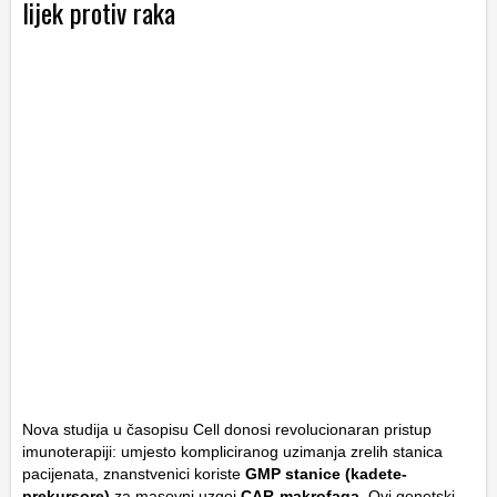
lijek protiv raka
Nova studija u časopisu
Cell
donosi revolucionaran pristup
imunoterapiji: umjesto kompliciranog uzimanja zrelih stanica
pacijenata, znanstvenici koriste
GMP stanice (kadete-
prekursore)
za masovni uzgoj
CAR-makrofaga
. Ovi genetski