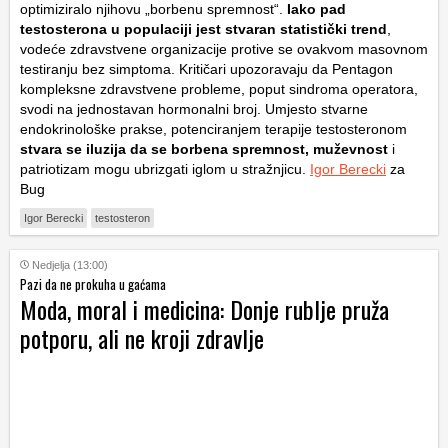
optimiziralo njihovu „borbenu spremnost“.
Iako pad
testosterona u populaciji jest stvaran statistički trend
,
vodeće zdravstvene organizacije protive se ovakvom masovnom
testiranju bez simptoma. Kritičari upozoravaju da Pentagon
kompleksne zdravstvene probleme, poput
sindroma operatora
,
svodi na jednostavan hormonalni broj. Umjesto stvarne
endokrinološke prakse, potenciranjem terapije testosteronom
stvara se iluzija da se borbena spremnost, muževnost
i
patriotizam mogu ubrizgati iglom u stražnjicu.
Igor Berecki
za
Bug
Igor Berecki
testosteron
Nedjelja (13:00)
Pazi da ne prokuha u gaćama
Moda, moral i medicina: Donje rublje pruža
potporu, ali ne kroji zdravlje