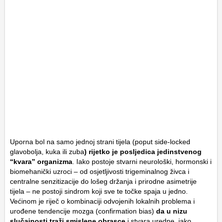
Uporna bol na samo jednoj strani tijela (poput
side-locked
glavobolja, kuka ili zuba
) rijetko je posljedica jedinstvenog
“kvara” organizma
. Iako postoje stvarni neurološki, hormonski i
biomehanički uzroci – od osjetljivosti trigeminalnog živca i
centralne senzitizacije do lošeg držanja i prirodne asimetrije
tijela – ne postoji sindrom koji sve te točke spaja u jedno.
Većinom je riječ o kombinaciji odvojenih lokalnih problema i
urođene tendencije mozga (
confirmation bias
)
da u nizu
slučajnosti traži smislene obrasce
i stvara uredne, iako