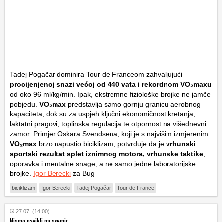
Tadej Pogačar dominira Tour de Franceom zahvaljujući
procijenjenoj snazi većoj od 440 vata i rekordnom
VO₂maxu
od oko 96 ml/kg/min. Ipak, ekstremne fiziološke brojke ne jamče
pobjedu.
VO₂max
predstavlja samo gornju granicu aerobnog
kapaciteta, dok su za uspjeh ključni ekonomičnost kretanja,
laktatni pragovi, toplinska regulacija te otpornost na višednevni
zamor. Primjer Oskara Svendsena, koji je s najvišim izmjerenim
VO₂max
brzo napustio biciklizam, potvrđuje da je
vrhunski
sportski rezultat splet iznimnog motora, vrhunske taktike
,
oporavka i mentalne snage, a ne samo jedne laboratorijske
brojke.
Igor Berecki
za Bug
biciklizam
Igor Berecki
Tadej Pogačar
Tour de France
27.07. (14:00)
Nismo navikli na svemir