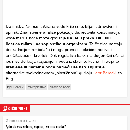
Iza imidža čistoće flaširane vode krije se ozbiljan zdravstveni
upitnik. Znanstvene analize pokazuju da redovita konzumacija
vode iz PET boca može godišnje
unijeti i preko 140.000
čestica mikro i nanoplastike u organizam
. Te čestice nastaju
degradacijom ambalaže i mogu prenositi toksične aditive i
onečišćivače u krvotok. Dok regulativa kaska, a dugoročni učinci
još nisu do kraja razjašnjeni, voda iz slavine, kućna filtracija te
staklene ili metalne boce nameću se kao sigurnije
alternative svakodnevnom „plastičnom“ gutljaju.
Igor Berecki
za
Bug
Igor Berecki
mikroplastika
plastične boce
SLIČNE VIJESTI
Ponedjeljak (13:00)
Ajde da vas vidimo, vojnici, 'ko ima muda?