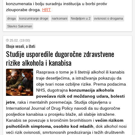
konzumenata i bolju suradnju institucija u borbi protiv
zlouporabe droga.
HRT
droga
konzumiranje droge
narkomani
Nedjeljom u 2
ovisnost o drogama
Slavko Sakoman
25.02. (19:00)
Oboje veseli, a šteti
Studije usporedile dugoročne zdravstvene
rizike alkohola i kanabisa
Rasprava o tome je li štetniji alkohol ili kanabis
traje desetljećima, a istraživanja pokazuju da
obje tvari nose ozbiljne rizike. Prema podacima
NHS, dugotrajna
konzumacija alkohola
povećava rizik od moždanog udara, bolesti
jetre
, raka i mentalnih poremećaja. Studija objavljena u
International Journal of Drug Policy navodi da su dugoročne
posljedice kanabisa u prosjeku blaže, ali slabije istražene.
Kanabis se povezuje s kroničnim bronhitisom i
većim rizikom
psihotičnih simptoma, osobito kod mladih
, dok alkohol nosi
veći rizik ovisnosti, smrtonosnih predoziranja i težih društvenih