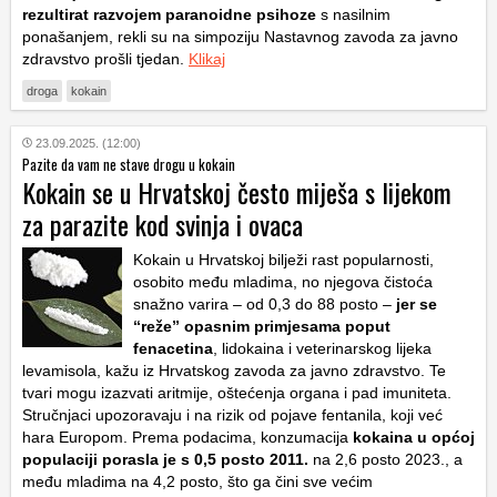
rezultirat razvojem paranoidne psihoze
s nasilnim
ponašanjem, rekli su na simpoziju Nastavnog zavoda za javno
zdravstvo prošli tjedan.
Klikaj
droga
kokain
23.09.2025. (12:00)
Pazite da vam ne stave drogu u kokain
Kokain se u Hrvatskoj često miješa s lijekom
za parazite kod svinja i ovaca
Kokain u Hrvatskoj bilježi rast popularnosti,
osobito među mladima, no njegova čistoća
snažno varira – od 0,3 do 88 posto –
jer se
“reže” opasnim primjesama poput
fenacetina
, lidokaina i veterinarskog lijeka
levamisola, kažu iz Hrvatskog zavoda za javno zdravstvo. Te
tvari mogu izazvati aritmije, oštećenja organa i pad imuniteta.
Stručnjaci upozoravaju i na rizik od pojave fentanila, koji već
hara Europom. Prema podacima, konzumacija
kokaina u općoj
populaciji porasla je s 0,5 posto 2011.
na 2,6 posto 2023., a
među mladima na 4,2 posto, što ga čini sve većim