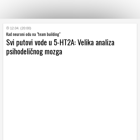
KATEGORIJE
12.04. (20:00)
Kad neuroni odu na "team building"
Svi putovi vode u 5-HT2A: Velika analiza
HRVATSKI
psihodeličnog mozga
WEB