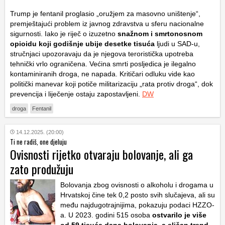
Trump je fentanil proglasio „oružjem za masovno uništenje“,
premještajući problem iz javnog zdravstva u sferu nacionalne
sigurnosti. Iako je riječ o izuzetno
snažnom i smrtonosnom
opioidu koji godišnje ubije desetke tisuća
ljudi u SAD-u,
stručnjaci upozoravaju da je njegova teroristička upotreba
tehnički vrlo ograničena. Većina smrti posljedica je ilegalno
kontaminiranih droga, ne napada. Kritičari odluku vide kao
politički manevar koji potiče militarizaciju „rata protiv droga“, dok
prevencija i liječenje ostaju zapostavljeni.
DW
droga
Fentanil
14.12.2025. (20:00)
Ti ne radiš, one djeluju
Ovisnosti rijetko otvaraju bolovanje, ali ga
zato produžuju
Bolovanja zbog ovisnosti o alkoholu i drogama u
Hrvatskoj čine tek 0,2 posto svih slučajeva, ali su
među najdugotrajnijima, pokazuju podaci HZZO-
a. U 2023. godini 515 osoba
ostvarilo je više