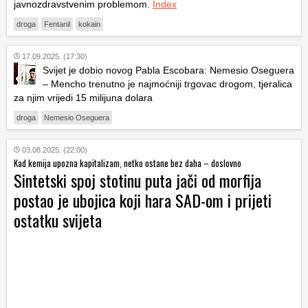
javnozdravstvenim problemom.
Index
droga
Fentanil
kokain
17.09.2025. (17:30)
Svijet je dobio novog Pabla Escobara: Nemesio Oseguera
– Mencho trenutno je najmoćniji trgovac drogom, tjeralica
za njim vrijedi 15 milijuna dolara
droga
Nemesio Oseguera
03.08.2025. (22:00)
Kad kemija upozna kapitalizam, netko ostane bez daha – doslovno
Sintetski spoj stotinu puta jači od morfija
postao je ubojica koji hara SAD-om i prijeti
ostatku svijeta