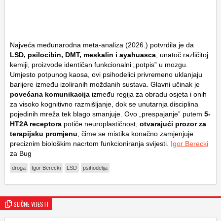
Najveća međunarodna meta-analiza (2026.) potvrdila je da
LSD, psilocibin, DMT, meskalin i ayahuasca
, unatoč različitoj
kemiji, proizvode identičan funkcionalni „potpis” u mozgu.
Umjesto potpunog kaosa, ovi psihodelici privremeno uklanjaju
barijere između izoliranih moždanih sustava. Glavni učinak je
povećana komunikacija
između regija za obradu osjeta i onih
za visoko kognitivno razmišljanje, dok se unutarnja disciplina
pojedinih mreža tek blago smanjuje. Ovo „prespajanje” putem
5-
HT2A receptora
potiče neuroplastičnost,
otvarajući prozor za
terapijsku promjenu
, čime se mistika konačno zamjenjuje
preciznim biološkim nacrtom funkcioniranja svijesti.
Igor Berecki
za Bug
droga
Igor Berecki
LSD
psihodelija
SLIČNE VIJESTI