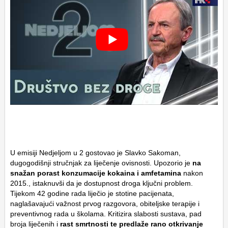
U emisiji
Nedjeljom u 2
gostovao je
Slavko Sakoman
,
dugogodišnji stručnjak za liječenje ovisnosti. Upozorio je
na
snažan porast konzumacije kokaina i amfetamina
nakon
2015., istaknuvši da je dostupnost droga ključni problem.
Tijekom 42 godine rada liječio je stotine pacijenata,
naglašavajući važnost prvog razgovora, obiteljske terapije i
preventivnog rada u školama. Kritizira slabosti sustava, pad
broja liječenih i
rast smrtnosti te predlaže rano otkrivanje