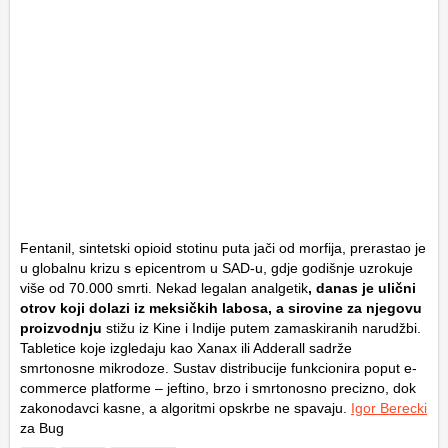
Fentanil, sintetski opioid stotinu puta jači od morfija, prerastao je
u globalnu krizu s epicentrom u SAD-u, gdje godišnje uzrokuje
više od 70.000 smrti. Nekad legalan analgetik
, danas je ulični
otrov koji dolazi iz meksičkih labosa, a sirovine za njegovu
proizvodnju
stižu iz Kine i Indije putem zamaskiranih narudžbi.
Tabletice koje izgledaju kao Xanax ili Adderall sadrže
smrtonosne mikrodoze. Sustav distribucije funkcionira poput e-
commerce platforme – jeftino, brzo i smrtonosno precizno, dok
zakonodavci kasne, a algoritmi opskrbe ne spavaju.
Igor Berecki
za Bug