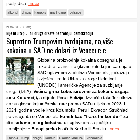
posljedica.
Index
alkohol
droga
kanabis
marihuana
ovisnost
04.01. (08:00)
Nije ni u top 3, ali druge države ne trebaju "demokraciju"
Suprotno Trumpovim tvrdnjama, najviše
kokaina u SAD ne dolazi iz Venecuele
Globalna proizvodnja kokaina dosegnula je
rekordne razine, no glavne rute krijumčarenja u
SAD uglavnom zaobilaze Venecuelu, pokazuju
izvješća Ureda UN-a za droge i kriminal
(UNODC) i američke Agencije za suzbijanje
droga (DEA).
Većina grma koke, sirovine za kokain, uzgaja
se u Kolumbiji,
a slijede Peru i Bolivija. Izvješće također otkriva
da su glavne krijumčarske rute prema SAD-u tijekom 2023. i
2024. godine vodile kroz Kolumbiju, Peru i Ekvador. Stručnjaci
potvrđuju da se Venecuela
koristi kao “tranzitni koridor” za
dio kolumbijskog kokaina
, ali uglavnom za pošiljke
namijenjene Europi preko istočnih Kariba ili Brazilu.
Index
Donald Trump
droga
kokain
Nicolas Maduro
Venecuela