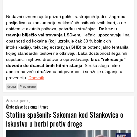
Nedavni uznemirujući prizori golih i rastrojenih ljudi u Zagrebu
posljedica su konzumacije neklasičnih psihoaktivnih tvari, a ne
epidemije akutnih psihoza, potvrđuju stručnjaci.
Dok se u
travnju bilježio val trovanja LSD-em
, liječnici upozoravaju i na
opasnosti od kokaina (koji uzrokuje čak 30 % bolničkih
intoksikacija), tekućeg ecstasyja (GHB) te potencijalno fentanila,
kojeg standardni testovi ne otkrivaju. Laka dostupnost ilegalnih
supstanci i njihovo društveno opravdavanje
kroz “rekreaciju”
dovode do dramatičnih hitnih stanja
. Struka stoga hitno
apelira na veću društvenu odgovornost i snažnije ulaganje u
prevenciju.
Dnevnik
droga
Provjereno
02.03. (09:00)
Čiste glave bez cuge i trave
Stotine spašenih: Sakoman kod Stankovića o
iskustvu u borbi protiv droge