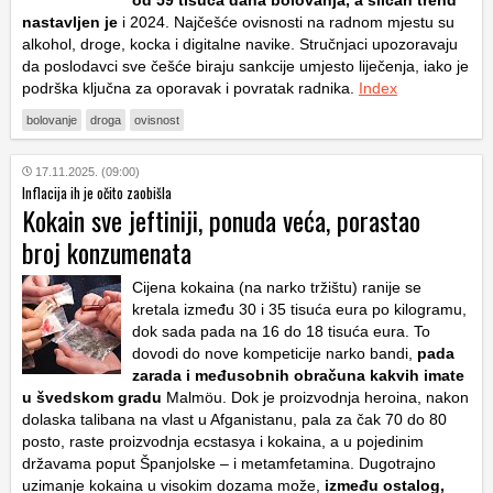
od 59 tisuća dana bolovanja, a sličan trend
nastavljen je
i 2024. Najčešće ovisnosti na radnom mjestu su
alkohol, droge, kocka i digitalne navike. Stručnjaci upozoravaju
da poslodavci sve češće biraju sankcije umjesto liječenja, iako je
podrška ključna za oporavak i povratak radnika.
Index
bolovanje
droga
ovisnost
17.11.2025. (09:00)
Inflacija ih je očito zaobišla
Kokain sve jeftiniji, ponuda veća, porastao
broj konzumenata
Cijena kokaina (na narko tržištu) ranije se
kretala između 30 i 35 tisuća eura po kilogramu,
dok sada pada na 16 do 18 tisuća eura. To
dovodi do nove kompeticije narko bandi,
pada
zarada i međusobnih obračuna kakvih imate
u švedskom gradu
Malmöu. Dok je proizvodnja heroina, nakon
dolaska talibana na vlast u Afganistanu, pala za čak 70 do 80
posto, raste proizvodnja ecstasya i kokaina, a u pojedinim
državama poput Španjolske – i metamfetamina. Dugotrajno
uzimanje kokaina u visokim dozama može,
između ostalog,