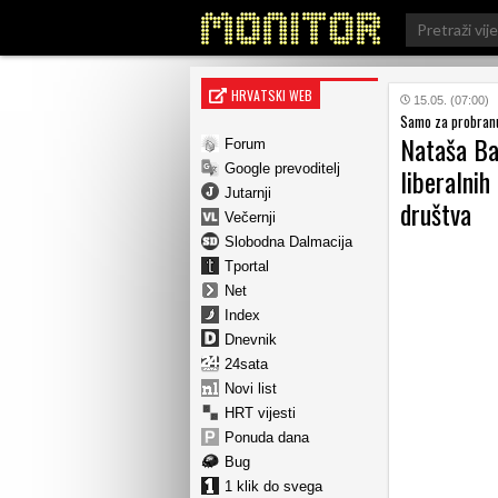
Search
for:
HRVATSKI WEB
15.05. (07:00)
Samo za probran
Nataša Ba
Forum
Google prevoditelj
liberalnih
Jutarnji
društva
Večernji
Slobodna Dalmacija
Tportal
Net
Index
Dnevnik
24sata
Novi list
HRT vijesti
Ponuda dana
Bug
1 klik do svega