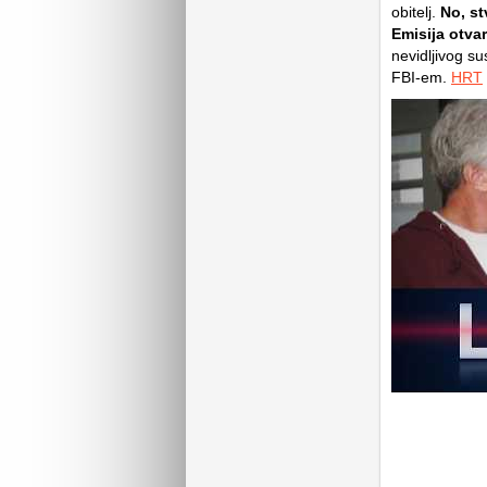
obitelj.
No, st
Emisija otvar
nevidljivog s
FBI-em.
HRT