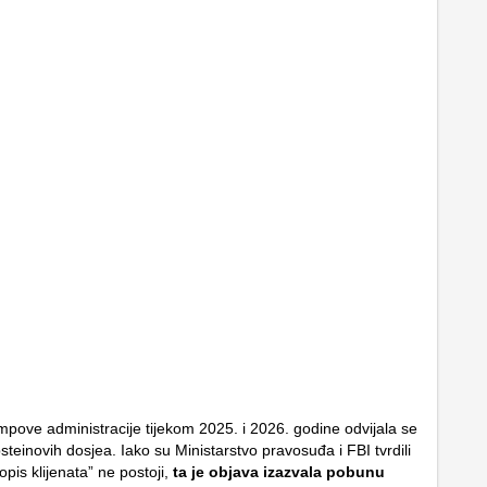
umpove administracije tijekom 2025. i 2026. godine odvijala se
teinovih dosjea. Iako su Ministarstvo pravosuđa i FBI tvrdili
pis klijenata” ne postoji,
ta je objava izazvala pobunu