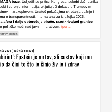
 MAGA baze
. Uslijedili su pritisci Kongresa, sukobi dužnosnika
 sobi i curenje informacija, uključujući dokaze o Trumpovim
einovim zrakoplovom. Unatoč pokušajima skretanja pažnje i
na o transparentnosti, interna analiza iz ožujka 2026.
da afera i dalje opterećuje birače, razotkrivajući granice
e političke moći nad javnim narativom.
tportal
Jeffrey Epstein
više znao (i još više snimao)
abirint’: Epstein je mrtav, ali sustav koji mu
o da čini to što je činio živ je i zdrav