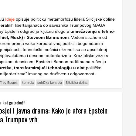
alu
Ideje
opisuje političku metamorfozu lidera Silicijske doline
iberalnih libertarijanaca do saveznika Trumpovog MAGA
ey Epstein odigrao je ključnu ulogu u
umrežavanju s tehno-
Thiel, Musk) i Steveom Bannonom
. Vođeni strahom od
otporom prema
woke
korporativnoj politici i bogomdanim
nijalnosti, tehnološki moćnici okrenuli su se apsolutnoj
kriptovalutama i desnom autoritarizmu. Kroz bliske veze s
opskom desnicom, Epstein i Bannon radili su na rušenju
retka, transformirajući tehnologiju u alat
političke
“milijarderizma” imunog na društvenu odgovornost.
ffrey Epstein
kontrola
politička kontrola
Silicijska dolina
or kad ga trebaš?
osjei i javna drama: Kako je afera Epstein
la Trumpov vrh