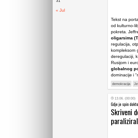
31
« Jul
Tekst na port
od kulturno-l
pokreta. Jeffr
oligarsima (
regulacija, 
kompleksom ge
deregulaciji, 
Rusijom i eur
globalnog po
dominacije i 
demokracija
Je
13.06. (00:00)
Gdje je spin dokt
Skriveni d
paralizira