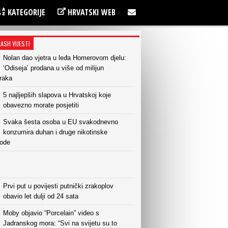
KATEGORIJE
HRVATSKI WEB
LASH VIJESTI
Nolan dao vjetra u leđa Homerovom djelu:
‘Odiseja’ prodana u više od milijun
raka
5 najljepših slapova u Hrvatskoj koje
obavezno morate posjetiti
Svaka šesta osoba u EU svakodnevno
konzumira duhan i druge nikotinske
vode
Prvi put u povijesti putnički zrakoplov
obavio let dulji od 24 sata
Moby objavio “Porcelain” video s
Jadranskog mora: “Svi na svijetu su to