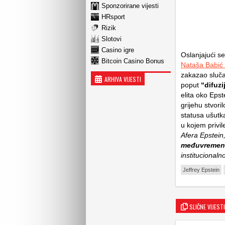
Sponzorirane vijesti
HRsport
Rizik
Slotovi
Casino igre
Oslanjajući s
Bitcoin Casino Bonus
Nataša Babić 
zakazao sluča
ARHIVA VIJESTI
poput
“difuzi
elita oko Epst
grijehu stvori
statusa ušutk
u kojem privil
Afera Epstein,
međuvremenu 
institucional
Jeffrey Epstein
SLIČNE VIJESTI