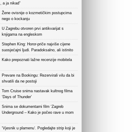
i, a ja nikad”
Žene ovisnije o kozmetičkim postupcima
nego o kockanju
U Zagrebu otvoren prvi antikvarijat s
knjigama na engleskom
Stephen King: Horor-priče najviše cijene
suosjećajni ljudi. Paradoksalno, ali istinito
Kako prepoznati lažne recenzije mobitela
Prevare na Bookingu: Rezervirali vilu da bi
shvatili da ne postoji
Tom Cruise snima nastavak kultnog filma
‘Days of Thunder’
Snima se dokumentarni film ‘Zagreb
Underground – Kako je počeo rave u mom
‘Vjesnik u plamenu‘. Pogledajte strip koji je