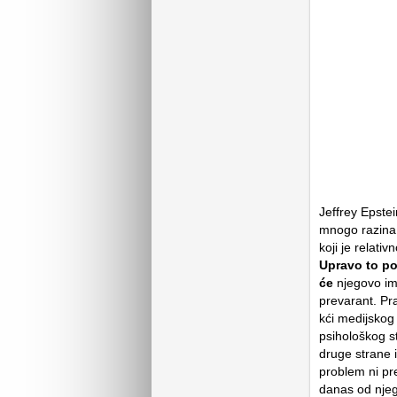
Jeffrey Epstei
mnogo razina. 
koji je relati
Upravo to po
će
njegovo ime
prevarant. Pr
kći medijskog 
psihološkog st
druge strane 
problem ni pr
danas od njega