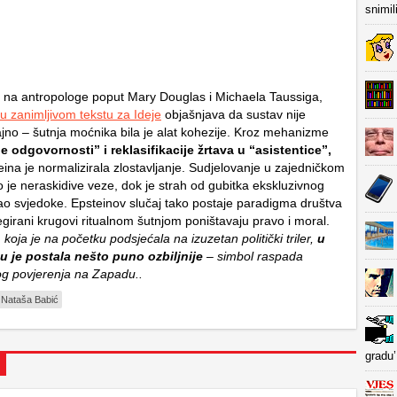
snimil
e na antropologe poput Mary Douglas i Michaela Taussiga,
u zanimljivom tekstu za Ideje
objašnjava da sustav nije
jno – šutnja moćnika bila je alat kohezije. Kroz mehanizme
je odgovornosti” i reklasifikacije žrtava u “asistentice”,
eina je normalizirala zlostavljanje. Sudjelovanje u zajedničkom
lo je neraskidive veze, dok je strah od gubitka ekskluzivnog
ao svjedoke. Epsteinov slučaj tako postaje paradigma društva
egirani krugovi ritualnom šutnjom poništavaju pravo i moral.
 koja je na početku podsjećala na izuzetan politički triler,
u
je postala nešto puno ozbiljnije
– simbol raspada
nog povjerenja na Zapadu..
Nataša Babić
gradu’