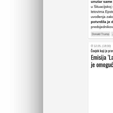
unutar same
u Situacijskoj
letovima Epst
uvođenja zako
potvrdila je 
predsjednikov
Donald Trump
12.05. (18:00)
Čovjek koji je pre
Emisija ‘L
je omogući