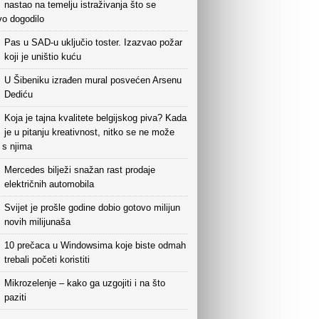
nastao na temelju istraživanja što se
vo dogodilo
Pas u SAD-u uključio toster. Izazvao požar
koji je uništio kuću
U Šibeniku izrađen mural posvećen Arsenu
Dediću
Koja je tajna kvalitete belgijskog piva? Kada
je u pitanju kreativnost, nitko se ne može
i s njima
Mercedes bilježi snažan rast prodaje
električnih automobila
Svijet je prošle godine dobio gotovo milijun
novih milijunaša
10 prečaca u Windowsima koje biste odmah
trebali početi koristiti
Mikrozelenje – kako ga uzgojiti i na što
paziti