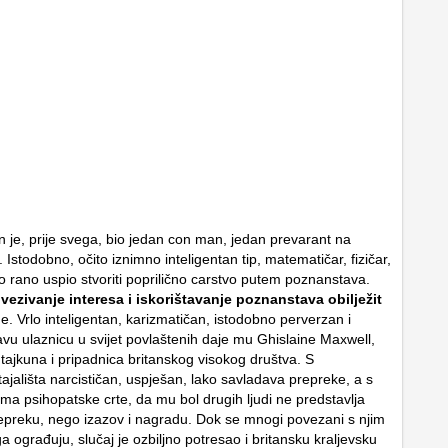
n je, prije svega, bio jedan con man, jedan prevarant na
Istodobno, očito iznimno inteligentan tip, matematičar, fizičar,
vno rano uspio stvoriti poprilično carstvo putem poznanstava.
vezivanje interesa i iskorištavanje poznanstava obilježit
. Vrlo inteligentan, karizmatičan, istodobno perverzan i
avu ulaznicu u svijet povlaštenih daje mu Ghislaine Maxwell,
tajkuna i pripadnica britanskog visokog društva. S
ajališta narcističan, uspješan, lako savladava prepreke, a s
ima psihopatske crte, da mu bol drugih ljudi ne predstavlja
epreku, nego izazov i nagradu. Dok se mnogi povezani s njim
 ograđuju, slučaj je ozbiljno potresao i britansku kraljevsku