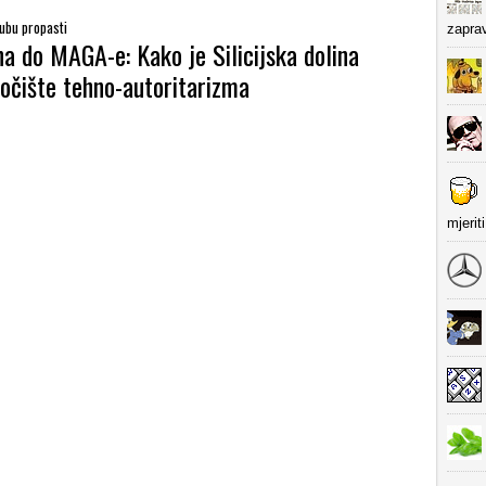
ubu propasti
zapra
a do MAGA-e: Kako je Silicijska dolina
točište tehno-autoritarizma
mjerit