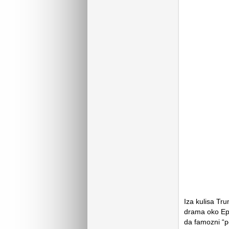
Iza kulisa Tr
drama oko Eps
da famozni “po