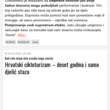
Znanstveno je dokazano da
umjerene količine (do dvije
šalice dnevno) mogu poboljšati
performanse i budnost. Oni
koji redovito piju više kave taj učinak gube jer se tijelo
prilagođava. Espresso može pomoći kad vam ponestane volje ili
energije, ali samo privremeno – otprilike sat vremena.
Pretjerivanje vodi suprotnom efektu
, zato uživajte umjereno i
sačuvajte kavu za trenutke kad vam stvarno treba motivacijski
“boost”.
Biker
biciklisti
biciklizam
kava
20.10.2025. (01:00)
Kad rute imaju više oznaka nego smisla
Hrvatski cikloturizam – deset godina i samo
djelić staza