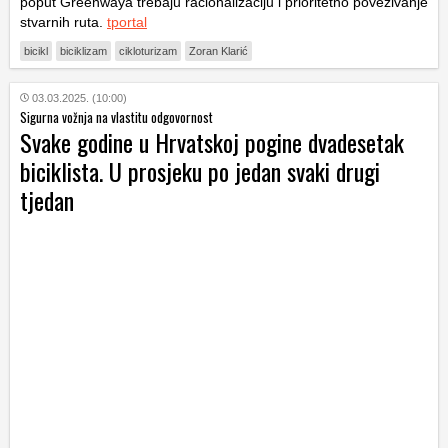
poput Greenwaya trebaju racionalizaciju i prioritetno povezivanje
stvarnih ruta.
tportal
bicikl
biciklizam
cikloturizam
Zoran Klarić
03.03.2025. (10:00)
Sigurna vožnja na vlastitu odgovornost
Svake godine u Hrvatskoj pogine dvadesetak
biciklista. U prosjeku po jedan svaki drugi
tjedan