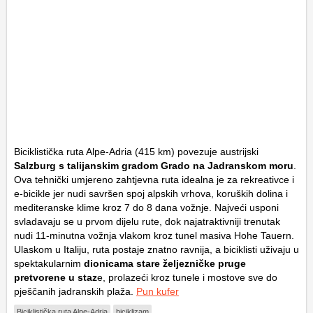
Biciklistička ruta Alpe-Adria (415 km) povezuje austrijski
Salzburg s talijanskim gradom Grado na Jadranskom moru
.
Ova tehnički umjereno zahtjevna ruta idealna je za rekreativce i
e-bicikle jer nudi savršen spoj alpskih vrhova, koruških dolina i
mediteranske klime kroz 7 do 8 dana vožnje. Najveći usponi
svladavaju se u prvom dijelu rute, dok najatraktivniji trenutak
nudi 11-minutna vožnja vlakom kroz tunel masiva Hohe Tauern.
Ulaskom u Italiju, ruta postaje znatno ravnija, a biciklisti uživaju u
spektakularnim
dionicama stare željezničke pruge
pretvorene u staz
e, prolazeći kroz tunele i mostove sve do
pješčanih jadranskih plaža.
Pun kufer
Biciklistička ruta Alpe-Adria
biciklizam