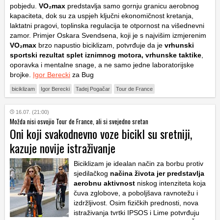
pobjedu.
VO₂max
predstavlja samo gornju granicu aerobnog
kapaciteta, dok su za uspjeh ključni ekonomičnost kretanja,
laktatni pragovi, toplinska regulacija te otpornost na višednevni
zamor. Primjer Oskara Svendsena, koji je s najvišim izmjerenim
VO₂max
brzo napustio biciklizam, potvrđuje da je
vrhunski
sportski rezultat splet iznimnog motora, vrhunske taktike
,
oporavka i mentalne snage, a ne samo jedne laboratorijske
brojke.
Igor Berecki
za Bug
biciklizam
Igor Berecki
Tadej Pogačar
Tour de France
16.07. (21:00)
Možda nisi osvojio Tour de France, ali si svejedno sretan
Oni koji svakodnevno voze bicikl su sretniji,
kazuje novije istraživanje
Biciklizam je idealan način za borbu protiv
sjedilačkog
načina života jer predstavlja
aerobnu aktivnost
niskog intenziteta koja
čuva zglobove, a poboljšava ravnotežu i
izdržljivost. Osim fizičkih prednosti, nova
istraživanja tvrtki
IPSOS
i
Lime
potvrđuju