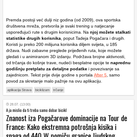
Premda postoji već dulji niz godina (od 2009), ova sportska
društvena mreža, pretvorila je svaki trening u natjecanje
uspoređujući rute s drugim korisnicima. Na
njoj možete stalkati
statistike drugih korisnika
, poput Tadeja Pogačara i drugih.
Koristi ju preko 200 milijuna korisnika diljem svijeta, u 185
država. Nudi zabavne preglede prijeđenih ruta, koje možete
gledati i u animiranom 3D izdanju. Podržava brojne aktivnosti,
od trčanja do košnje trave, nudeći besplatne opcije te
naprednu
godišnju pretplatu za detaljne podatke
i povezivanje sa
zajednicom. Tekst prije dvije godine s portala
After 5
, samo
povod za skretanje malo pažnje na ovu aplikaciju.
aplikacija Strava
biciklizam
trčanje
28.07. (13:00)
A ja mislio da ti treba samo dobar bicikl
Znanost iza Pogačarove dominacije na Tour de
France: Kako ekstremna potrošnja kisika i
snaga od 440 W pomiču granice ljudskog