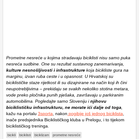
Prometne nesreće u kojima stradavaju biciklisti nisu samo puka
nesreća sudbine. One su rezultat sustavnog zanemarivanja,
kulture nesnošljivosti i infrastrukture
koja bicikliste gura na
marginu, izvan ruba ceste i u opasnost. U Hrvatskoj su
biciklističke staze rijetkost ili su dizajnirane na način koji ih čini
neupotrebljivima – prekidaju se svakih nekoliko stotina metara,
vode preko pločnika punih pješaka, završavaju u parkiranim
automobilima. Pogledajte samo Sloveniju i
njihovu
biciklističku infrastrukturu, ne morate ići dalje od toga
,
kažu na portalu
3sporta
, nakon
pogibije još jednog biciklista
,
inače predsjednika Biciklističkog kluba u Prelogu, i to tijekom
biciklističkog treninga.
bicikli
biciklisti
biciklizam
prometne nesreće