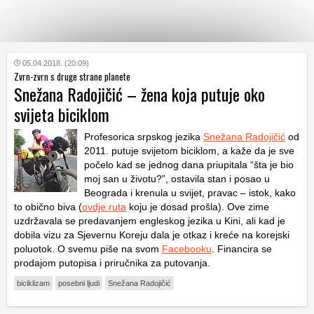
KATEGORIJE
05.04.2018. (20:09)
Zvrn-zvrn s druge strane planete
Snežana Radojičić – žena koja putuje oko
HRVATSKI
svijeta biciklom
WEB
Profesorica srpskog jezika
Snežana Radojičić
od
2011. putuje svijetom biciklom, a kaže da je sve
počelo kad se jednog dana priupitala “šta je bio
moj san u životu?”, ostavila stan i posao u
Beograda i krenula u svijet, pravac – istok, kako
to obično biva (
ovdje ruta
koju je dosad prošla). Ove zime
uzdržavala se predavanjem engleskog jezika u Kini, ali kad je
dobila vizu za Sjevernu Koreju dala je otkaz i kreće na korejski
poluotok. O svemu piše na svom
Facebooku
. Financira se
prodajom putopisa i priručnika za putovanja.
biciklizam
posebni ljudi
Snežana Radojičić