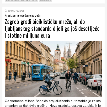
30.04. (09:00)
Predizborno obećanje na zebri
Zagreb gradi biciklističku mrežu, ali do
ljubljanskog standarda dijeli ga još desetljeće
i stotine milijuna eura
Od vremena Milana Bandića broj službenih automobila je zaista
smanjen za čak dvije trećine. Nova gradska uprava zatekla ih je