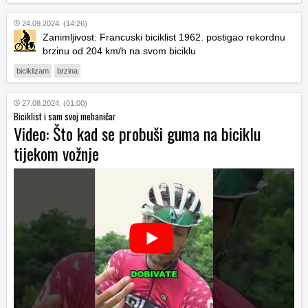
24.09.2024. (14:26)
Zanimljivost: Francuski biciklist 1962. postigao rekordnu
brzinu od 204 km/h na svom biciklu
biciklizam
brzina
27.08.2024. (01:00)
Biciklist i sam svoj mehaničar
Video: Što kad se probuši guma na biciklu
tijekom vožnje