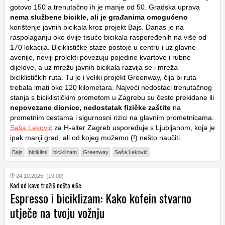
gotovo 150 a trenutačno ih je manje od 50. Gradska uprava
nema službene bicikle, ali je građanima omogućeno
korištenje javnih bicikala kroz projekt Bajs. Danas je na
raspolaganju oko dvije tisuće bicikala raspoređenih na više od
170 lokacija. Biciklističke staze postoje u centru i uz glavne
avenije, noviji projekti povezuju pojedine kvartove i rubne
dijelove, a uz mrežu javnih bicikala razvija se i mreža
biciklističkih ruta. Tu je i veliki projekt Greenway, čija bi ruta
trebala imati oko 120 kilometara. Najveći nedostaci trenutačnog
stanja s biciklističkim prometom u Zagrebu su često prekidane ili
nepovezane dionice, nedostatak fizičke zaštite
na
prometnim cestama i sigurnosni rizici na glavnim prometnicama.
Saša Leković
za H-alter Zagreb uspoređuje s Ljubljanom, koja je
ipak manji grad, ali od kojeg možemo (!) nešto naučiti.
Bajs
biciklisti
biciklizam
Greenway
Saša Leković
24.10.2025. (19:00)
Kad od kave tražiš nešto više
Espresso i biciklizam: Kako kofein stvarno
utječe na tvoju vožnju