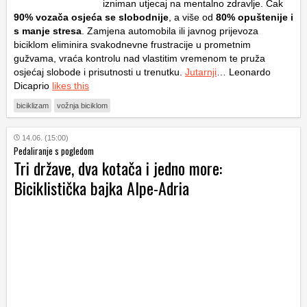
izniman utjecaj na mentalno zdravlje. Čak
90% vozača osjeća se slobodnije
, a više od
80% opuštenije i
s manje stresa
. Zamjena automobila ili javnog prijevoza
biciklom eliminira svakodnevne frustracije u prometnim
gužvama, vraća kontrolu nad vlastitim vremenom te pruža
osjećaj slobode i prisutnosti u trenutku.
Jutarnji
… Leonardo
Dicaprio
likes this
biciklizam
vožnja biciklom
14.06. (15:00)
Pedaliranje s pogledom
Tri države, dva kotača i jedno more:
Biciklistička bajka Alpe-Adria