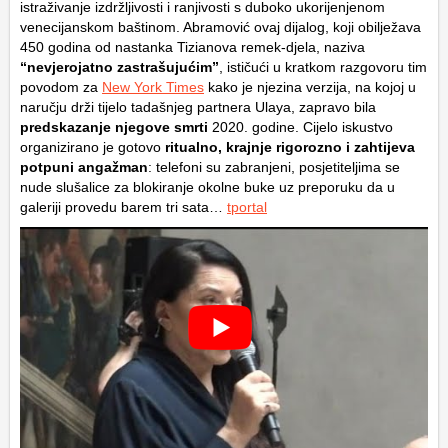
istraživanje izdržljivosti i ranjivosti s duboko ukorijenjenom
venecijanskom baštinom. Abramović ovaj dijalog, koji obilježava
450 godina od nastanka Tizianova remek-djela, naziva
“nevjerojatno zastrašujućim”
, ističući u kratkom razgovoru tim
povodom za
New York Times
kako je njezina verzija, na kojoj u
naručju drži tijelo tadašnjeg partnera Ulaya, zapravo bila
predskazanje njegove smrti
2020. godine. Cijelo iskustvo
organizirano je gotovo
ritualno, krajnje rigorozno i zahtijeva
potpuni angažman
: telefoni su zabranjeni, posjetiteljima se
nude slušalice za blokiranje okolne buke uz preporuku da u
galeriji provedu barem tri sata…
tportal