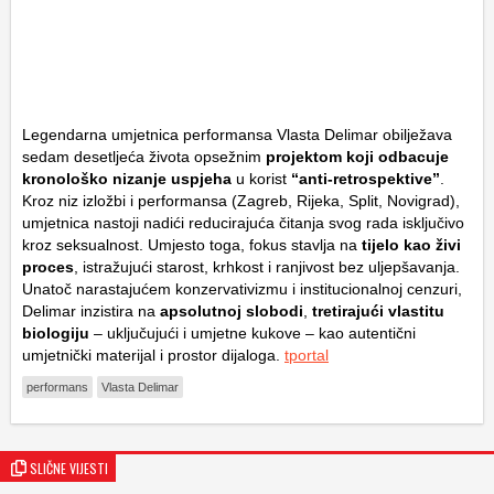
Legendarna umjetnica performansa Vlasta Delimar obilježava
sedam desetljeća života opsežnim
projektom koji odbacuje
kronološko nizanje uspjeha
u korist
“anti-retrospektive”
.
Kroz niz izložbi i performansa (Zagreb, Rijeka, Split, Novigrad),
umjetnica nastoji nadići reducirajuća čitanja svog rada isključivo
kroz seksualnost. Umjesto toga, fokus stavlja na
tijelo kao živi
proces
, istražujući starost, krhkost i ranjivost bez uljepšavanja.
Unatoč narastajućem konzervativizmu i institucionalnoj cenzuri,
Delimar inzistira na
apsolutnoj slobodi
,
tretirajući vlastitu
biologiju
– uključujući i umjetne kukove – kao autentični
umjetnički materijal i prostor dijaloga.
tportal
performans
Vlasta Delimar
SLIČNE VIJESTI