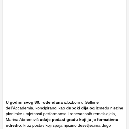
U godini svog
80. rođendana
izložbom u Gallerie
dell’Accademia, koncipiranoj kao
duboki dijalog
između njezine
pionirske umjetnosti performansa i renesansnih remek-djela,
Marina Abramović
odaje počast gradu koji ju je formativno
odredio
, kroz postav koji spaja njezino desetljećima dugo