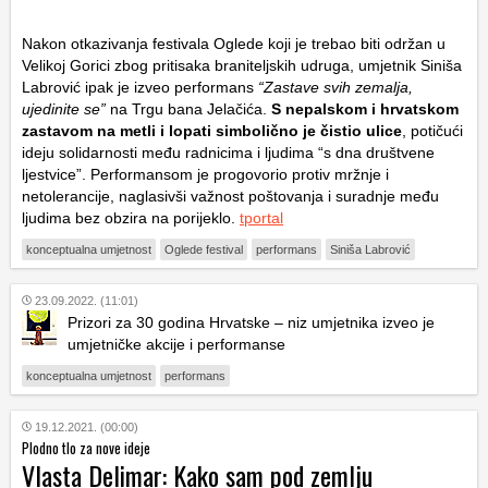
Nakon otkazivanja festivala Oglede koji je trebao biti održan u
Velikoj Gorici zbog pritisaka braniteljskih udruga, umjetnik Siniša
Labrović ipak je izveo performans
“Zastave svih zemalja,
ujedinite se”
na Trgu bana Jelačića.
S nepalskom i hrvatskom
zastavom na metli i lopati simbolično je čistio ulice
, potičući
ideju solidarnosti među radnicima i ljudima “s dna društvene
ljestvice”. Performansom je progovorio protiv mržnje i
netolerancije, naglasivši važnost poštovanja i suradnje među
ljudima bez obzira na porijeklo.
tportal
konceptualna umjetnost
Oglede festival
performans
Siniša Labrović
23.09.2022. (11:01)
Prizori za 30 godina Hrvatske
–
niz umjetnika izveo je
umjetničke akcije i performanse
konceptualna umjetnost
performans
19.12.2021. (00:00)
Plodno tlo za nove ideje
Vlasta Delimar: Kako sam pod zemlju