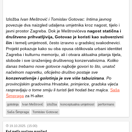
Izložba
Ivan Meštrović i Tomislav Gotovac: Intima javnog
povezuje dva naizgled udaljena umjetnika kroz nagost, tijelo i
javni prostor Zagreba. Dok je Meštrovićeva
nagost statična i
društveno prihvatljivija, Gotovac je koristi kao subverzivni
čin
i temelj umjetnosti, često izravno u gradskoj svakodnevici.
Projekt pokazuje kako su oba opusa oblikovala urbani identitet
Zagreba i kulturnu memoriju, ali i otvara aktualna pitanja tijela,
slobode i sve izraženijeg društvenog konzervativizma.
Koliko
danas trebamo nove gotovce najbolje govori to što, unatoč
načelnom napretku, oficijelno društvo postaje sve
konzervativnije i golotinja je sve više tabuizirana
. Po
provincijskim gradovima Hrvatske, primjerice, gradska vijeća
raspravljaju o tome smiju li turisti ljeti hodati bez majica.
Saša
Šimpraga
za H-alter.
golotinja
Ivan Meštrović
izložba
konceptualna umjetnost
performans
Saša Šimpraga
Tomislav Gotovac
19.10.2025. (15:00)
Kad metla postane manifest