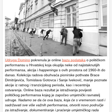
Udruga Domino
pokrenula je online
bazu podataka
o političkom
performansu u Hrvatskoj koja okuplja neke od najistaknutijih
performansa, akcija i
happeninga
s ovih prostora od 1960-ih do
danas. Kolekcija radova obuhvaća pionirske pothvate Brace
Dimitrijevića, Tomislava Gotovca i Sanje Iveković, manje poznate
akcije iz ratnog i tranzicijskog perioda, kao i recentnija
ostvarenja. Online baza rezultat je istraživanja povijesti
političkog performansa kojeg je započeo umjetnički ravnatelj
udruge.
Nadamo se da će ova baza, koja će s vremenom rasti i
sadržavati sve više važnih performansa, otvoriti novo područje
za istraživanje, dokumentiranje i praćenje umjetničkog rada