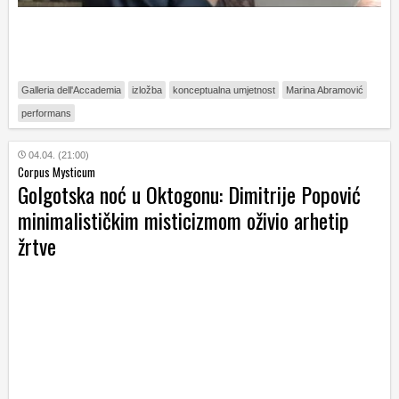
Galleria dell'Accademia
izložba
konceptualna umjetnost
Marina Abramović
performans
04.04. (21:00)
Corpus Mysticum
Golgotska noć u Oktogonu: Dimitrije Popović
minimalističkim misticizmom oživio arhetip
žrtve