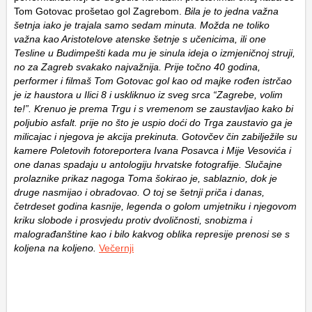
Tom Gotovac prošetao gol Zagrebom.
Bila je to jedna važna
šetnja iako je trajala samo sedam minuta. Možda ne toliko
važna kao Aristotelove atenske šetnje s učenicima, ili one
Tesline u Budimpešti kada mu je sinula ideja o izmjeničnoj struji,
no za Zagreb svakako najvažnija. Prije točno 40 godina,
performer i filmaš Tom Gotovac gol kao od majke rođen istrčao
je iz haustora u Ilici 8 i uskliknuo iz sveg srca “Zagrebe, volim
te!”. Krenuo je prema Trgu i s vremenom se zaustavljao kako bi
poljubio asfalt. prije no što je uspio doći do Trga zaustavio ga je
milicajac i njegova je akcija prekinuta. Gotovčev čin zabilježile su
kamere Poletovih fotoreportera Ivana Posavca i Mije Vesovića i
one danas spadaju u antologiju hrvatske fotografije. Slučajne
prolaznike prikaz nagoga Toma šokirao je, sablaznio, dok je
druge nasmijao i obradovao. O toj se šetnji priča i danas,
četrdeset godina kasnije, legenda o golom umjetniku i njegovom
kriku slobode i prosvjedu protiv dvoličnosti, snobizma i
malograđanštine kao i bilo kakvog oblika represije prenosi se s
koljena na koljeno.
Večernji