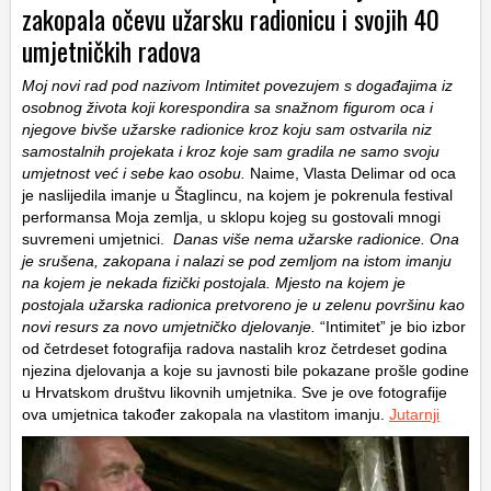
zakopala očevu užarsku radionicu i svojih 40
umjetničkih radova
Moj novi rad pod nazivom Intimitet povezujem s događajima iz
osobnog života koji korespondira sa snažnom figurom oca i
njegove bivše užarske radionice kroz koju sam ostvarila niz
samostalnih projekata i kroz koje sam gradila ne samo svoju
umjetnost već i sebe kao osobu.
Naime, Vlasta Delimar od oca
je naslijedila imanje u Štaglincu, na kojem je pokrenula festival
performansa Moja zemlja, u sklopu kojeg su gostovali mnogi
suvremeni umjetnici.
Danas više nema užarske radionice. Ona
je srušena, zakopana i nalazi se pod zemljom na istom imanju
na kojem je nekada fizički postojala.
Mjesto na kojem je
postojala užarska radionica pretvoreno je u zelenu površinu kao
novi resurs za novo umjetničko djelovanje.
“Intimitet” je bio izbor
od četrdeset fotografija radova nastalih kroz četrdeset godina
njezina djelovanja a koje su javnosti bile pokazane prošle godine
u Hrvatskom društvu likovnih umjetnika. Sve je ove fotografije
ova umjetnica također zakopala na vlastitom imanju.
Jutarnji