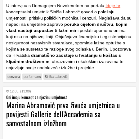
U intervjuu s Domagojem Novokmetom na portalu
Ideje.hr
,
konceptualni umjetnik Siniša Labrović govori o položaju
umjetnosti, pritisku političkih moćnika i cenzuri. Naglašava da su
napadi na umjetnike zapravo
poruka cijelom društvu, kojim
vlast nastoji uspostaviti lažni mir
i poslati opomenu onima
koji nisu na njihovoj liniji. Objašnjava financijsku i egzistencijalnu
nesigurnost nezavisnih stvaralaca, spominje lažne optužbe s
kojima se susretao te razloge svog odlaska u Berlin. Upozorava
da Hrvatska
dramatično zaostaje u hvatanju u koštac s
ključnim društvenim
, obrazovnim i ekološkim izazovima te
najavljuje svoje nadolazeće izložbe i projekte.
cenzura
performans
Siniša Labrović
12.05. (13:00)
Oni imaju koncept za njezinu umjetnost
Marina Abramović prva živuća umjetnica u
povijesti Gallerie dell’Accademia sa
samostalnom izložbom