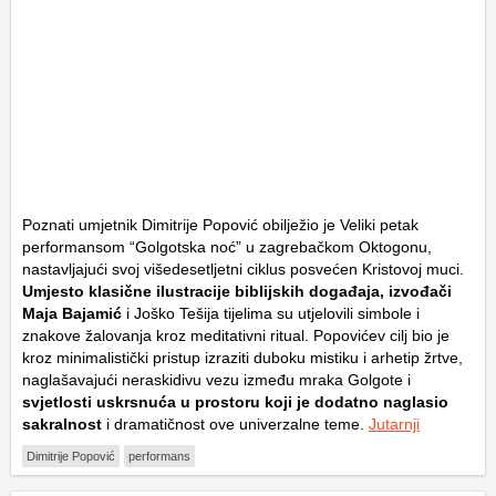
Poznati umjetnik Dimitrije Popović obilježio je Veliki petak
performansom “Golgotska noć” u zagrebačkom Oktogonu,
nastavljajući svoj višedesetljetni ciklus posvećen Kristovoj muci.
Umjesto klasične ilustracije biblijskih događaja, izvođači
Maja Bajamić
i Joško Tešija tijelima su utjelovili simbole i
znakove žalovanja kroz meditativni ritual. Popovićev cilj bio je
kroz minimalistički pristup izraziti duboku mistiku i arhetip žrtve,
naglašavajući neraskidivu vezu između mraka Golgote i
svjetlosti uskrsnuća u prostoru koji je dodatno naglasio
sakralnost
i dramatičnost ove univerzalne teme.
Jutarnji
Dimitrije Popović
performans