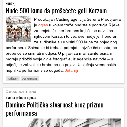
kuna?)
Nude 500 kuna da prošećete goli Korzom
Produkcija i Casting agencija Serena Proobjavila
je
oglas
u kojem traže nudiste s područja Rijeke
za umjetnički performans koji će se odviti na
njihovom Korzu, i to već ove nedjelje. Honorari
za sudionike su u visini 500 kuna za pojedinog
performera. Snimanje bi trebalo potrajati najviše četiri sata, no
probe će se snimati u odjeći. U prijavi za mail zainteresirani
moraju priložiti svoje dvije fotografije, iz agencije navode – u
odjeći, te zahvaljuju hrabrima na prijavi. U slučaju vremenskih
neprilika performans se odgađa.
Jutarnji
nudizam
performans
05.06.2021. (10:30)
Sve na jednom mjestu
Domino: Politička stvarnost kroz prizmu
performansa