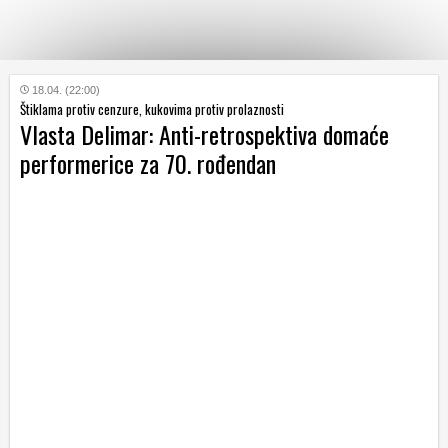
KATEGORIJE
18.04. (22:00)
Štiklama protiv cenzure, kukovima protiv prolaznosti
Vlasta Delimar: Anti-retrospektiva domaće
HRVATSKI
performerice za 70. rođendan
WEB