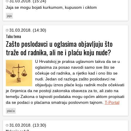
31.03.2018. (15:24)
Jaja se mogu bojati kurkumom, kupusom i ciklom
jaja
31.03.2018. (14:30)
Tabu tema
Zašto poslodavci u oglasima objavljuju što
traže od radnika, ali ne i plaću koju nude?
U Hrvatskoj je praksa uglavnom takva da se u
oglasima za posao navodi samo sve što se
očekuje od radnika, a rijetko kad i ono što se
nudi. Jedan od razloga zašto poslodavci ne
objavljuju iznos plaće koju radnik može očekivati
je činjenica da ne postoji zakonska obaveza za to, ali zato na
temelju Zakona o tajnosti podataka mogu općim aktom propisati
da se podaci o plaćama smatraju poslovnom tajnom.
T-Portal
plaća
31.03.2018. (13:30)