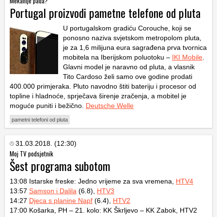
Mekanije pada?
Portugal proizvodi pametne telefone od pluta
U portugalskom gradiću Corouche, koji se
ponosno naziva svjetskom metropolom pluta,
je za 1,6 milijuna eura sagrađena prva tvornica
mobitela na Iberijskom poluotoku –
IKI Mobile
.
Glavni model je naravno od pluta, a vlasnik
Tito Cardoso želi samo ove godine prodati
400.000 primjeraka. Pluto navodno štiti bateriju i procesor od
topline i hladnoće, sprječava širenje zračenja, a mobitel je
moguće puniti i bežično.
Deutsche Welle
pametni telefoni od pluta
31.03.2018. (12:30)
Moj TV podsjetnik
Šest programa subotom
13:08 Istarske freske: Jedno vrijeme za sva vremena,
HTV4
13:57
Samson i Dalila
(6.8),
HTV3
14:27
Djeca s planine Napf
(6.4),
HTV2
17:00 Košarka, PH – 21. kolo: KK Škrljevo – KK Zabok, HTV2