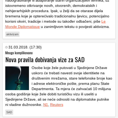
nadograđivanje ili adaptiranje starih organizacijskih tehnika, uz
istovremeno otkrivanje novih, otvorenih, demokratskih i
nehijerarhijskih procedura. Ipak, u želji da se otarase dijela
bremena koje je opterećivalo tradicionalnu ljevicu, potencijalno
korisni okviri, tradicije i metode su također odbačeni, piše
Le
Monde Diplomatique
u zanimljivom tekstu o povijesti aktivizma.
aktivizam
31.03.2018. (17:30)
Mnogo komplikovano
Nova pravila dobivanja vize za SAD
Osobe koje žele putovati u Sjedinjene Države
uskoro će trebati navesti svoje identitiete na
društvenim mrežama, stare telefonske broje kao
i adrese elektroničke pošte, prema planu State
Departmenta. Ta mjera će zahvaćati 10 milijuna
osoba godišnje koje žele dobiti turističku vizu ili useliti u
Sjedinjene Države, ali se neće odnositi na diplomatske putnike
ni vladine dužnosnike.
N1
,
Reuters
SAD