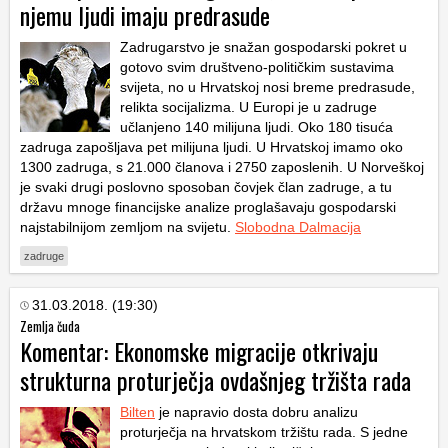
njemu ljudi imaju predrasude
Zadrugarstvo je snažan gospodarski pokret u
gotovo svim društveno-političkim sustavima
svijeta, no u Hrvatskoj nosi breme predrasude,
relikta socijalizma. U Europi je u zadruge
učlanjeno 140 milijuna ljudi. Oko 180 tisuća
zadruga zapošljava pet milijuna ljudi. U Hrvatskoj imamo oko
1300 zadruga, s 21.000 članova i 2750 zaposlenih. U Norveškoj
je svaki drugi poslovno sposoban čovjek član zadruge, a tu
državu mnoge financijske analize proglašavaju gospodarski
najstabilnijom zemljom na svijetu.
Slobodna Dalmacija
zadruge
31.03.2018. (19:30)
Zemlja čuda
Komentar: Ekonomske migracije otkrivaju
strukturna proturječja ovdašnjeg tržišta rada
Bilten
je napravio dosta dobru analizu
proturječja na hrvatskom tržištu rada. S jedne