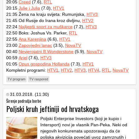
20:05
Creed
(7.6),
RTL
20:15
Julie i Julia
(7.0),
HTV1
21:35 Žena na kraju svijeta: Rumunjska,
HTV3
21:45 Od Rusije do Irana kroz divljinu,
HTV2
22:24
Najljepši sport za muškarce
(7.2),
HTV3
22:50 Boks: Joshua Vs. Parker,
RTL
22:55
Ana Karenjina
(6.6),
HTV1
23:00
Zapovjedni lanac
(3.5),
NovaTV
00:40
Nevjerojatni B.Wonderstone
(5.9),
NovaTV
00:59
Ariel
(7.6),
HTV3
01:05
Opus gospodina Hollanda
(7.3),
HTV1
Kompletni programi:
HTV1
,
HTV2
,
HTV3
,
HTV4
,
RTL
,
NovaTV
TV program
TV raspored
31.03.2018. (11:30)
Širenje područja borbe
Poljski kruh jeftiniji od hrvatskoga
Poljski Enterprise Investors (koji je kupio i
Intersport) novi je vlasnik Pan-Peka. Neki od
njegovih konkurenata upozoravaju da će
poljska akvizicija povećati uvoz zamrznutih i