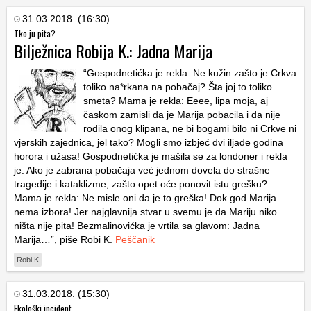
31.03.2018. (16:30)
Tko ju pita?
Bilježnica Robija K.: Jadna Marija
“Gospodnetićka je rekla: Ne kužin zašto je Crkva
toliko na*rkana na pobačaj? Šta joj to toliko
smeta? Mama je rekla: Eeee, lipa moja, aj
časkom zamisli da je Marija pobacila i da nije
rodila onog klipana, ne bi bogami bilo ni Crkve ni
vjerskih zajednica, jel tako? Mogli smo izbjeć dvi iljade godina
horora i užasa! Gospodnetićka je mašila se za londoner i rekla
je: Ako je zabrana pobačaja već jednom dovela do strašne
tragedije i kataklizme, zašto opet oće ponovit istu grešku?
Mama je rekla: Ne misle oni da je to greška! Dok god Marija
nema izbora! Jer najglavnija stvar u svemu je da Mariju niko
ništa nije pita! Bezmalinovićka je vrtila sa glavom: Jadna
Marija…”, piše Robi K.
Peščanik
Robi K
31.03.2018. (15:30)
Ekološki incident