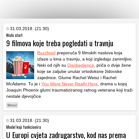
KATEGORIJE
31.03.2018. (21:30)
Niski start
9 filmova koje treba pogledati u travnju
HRVATSKI
WEB
Buzzfeed
preporuča 9 filmskih naslova koja
izlaze u kina u travnju, a koji izgledaju zanimljivo.
Neki od njih su
Disobedience
, priča o dvije žene
koje se zaljube unutar ortodoksne židovske
zajednice. Glume Rachel Weisz i Rachel
McAdams. Tu je i
You Were Never Really Here
, drama u kojoj
Joaquin Phoenix glumi traumatiziranog ratnog veterana koji traži
nestale djevojčice.
filmovi
31.03.2018. (21:30)
Model koji funkcionira
U Europi cvjeta zadrugarstvo, kod nas prema