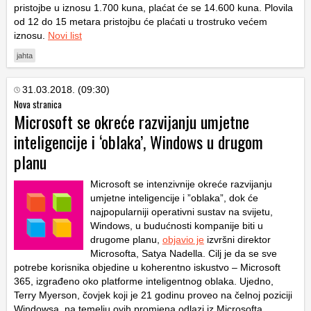
pristojbe u iznosu 1.700 kuna, plaćat će se 14.600 kuna. Plovila
od 12 do 15 metara pristojbu će plaćati u trostruko većem
iznosu.
Novi list
jahta
31.03.2018. (09:30)
Nova stranica
Microsoft se okreće razvijanju umjetne
inteligencije i ‘oblaka’, Windows u drugom
planu
Microsoft se intenzivnije okreće razvijanju
umjetne inteligencije i ”oblaka”, dok će
najpopularniji operativni sustav na svijetu,
Windows, u budućnosti kompanije biti u
drugome planu,
objavio je
izvršni direktor
Microsofta, Satya Nadella. Cilj je da se sve
potrebe korisnika objedine u koherentno iskustvo – Microsoft
365, izgrađeno oko platforme inteligentnog oblaka. Ujedno,
Terry Myerson, čovjek koji je 21 godinu proveo na čelnoj poziciji
Windowsa, na temelju ovih promjena odlazi iz Microsofta.