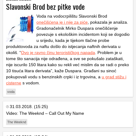
Slavonski Brod bez pitke vode
Voda na vodocrpilištu Slavonski Brod
onečišćena je i nije za piće
, pokazala je analiza.
Gradonačelnik Mirko Duspara onečišćenje
povezuje s ekološkim incidentom koji se dogodio
u srijedu, kada je tijekom tlačne probe
produktovoda za naftu došlo do istjecanja naftnih derivata u
okoliš. “
Ovo je ravno činu terorističkog napada
. Problem je u
tome što sanacija nije odrađena, a sve se pokušalo zataškati,
nije iscurilo 150 litara kako su rekli već mislim da se radi o preko
10 tisuća litara derivata”, kaže Duspara. Građani su sinoć
pokupovali vodu s benzinskih crpki i iz trgovina, a
u grad stižu i
cisterne
s vodom.
voda
31.03.2018. (15:25)
Video: The Weeknd – Call Out My Name
The Weeknd