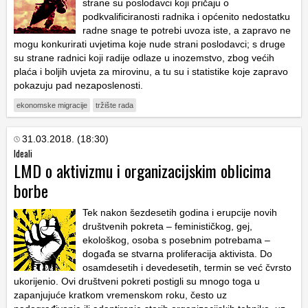
strane su poslodavci koji pričaju o
podkvalificiranosti radnika i općenito nedostatku
radne snage te potrebi uvoza iste, a zapravo ne
mogu konkurirati uvjetima koje nude strani poslodavci; s druge
su strane radnici koji radije odlaze u inozemstvo, zbog većih
plaća i boljih uvjeta za mirovinu, a tu su i statistike koje zapravo
pokazuju pad nezaposlenosti.
ekonomske migracije
tržište rada
31.03.2018. (18:30)
Ideali
LMD o aktivizmu i organizacijskim oblicima
borbe
Tek nakon šezdesetih godina i erupcije novih
društvenih pokreta – feminističkog, gej,
ekološkog, osoba s posebnim potrebama –
događa se stvarna proliferacija aktivista. Do
osamdesetih i devedesetih, termin se već čvrsto
ukorijenio. Ovi društveni pokreti postigli su mnogo toga u
zapanjujuće kratkom vremenskom roku, često uz