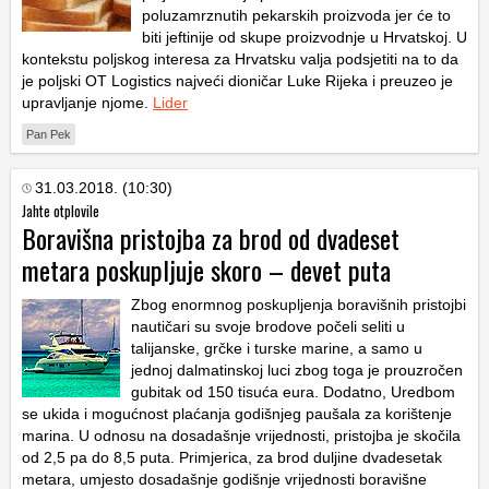
poluzamrznutih pekarskih proizvoda jer će to
biti jeftinije od skupe proizvodnje u Hrvatskoj. U
kontekstu poljskog interesa za Hrvatsku valja podsjetiti na to da
je poljski OT Logistics najveći dioničar Luke Rijeka i preuzeo je
upravljanje njome.
Lider
Pan Pek
31.03.2018. (10:30)
Jahte otplovile
Boravišna pristojba za brod od dvadeset
metara poskupljuje skoro – devet puta
Zbog enormnog poskupljenja boravišnih pristojbi
nautičari su svoje brodove počeli seliti u
talijanske, grčke i turske marine, a samo u
jednoj dalmatinskoj luci zbog toga je prouzročen
gubitak od 150 tisuća eura. Dodatno, Uredbom
se ukida i mogućnost plaćanja godišnjeg paušala za korištenje
marina. U odnosu na dosadašnje vrijednosti, pristojba je skočila
od 2,5 pa do 8,5 puta. Primjerica, za brod duljine dvadesetak
metara, umjesto dosadašnje godišnje vrijednosti boravišne