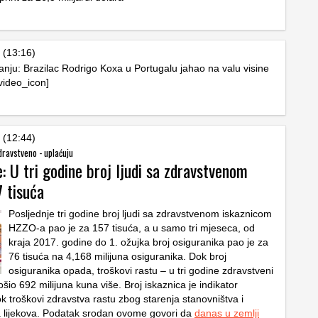
 (13:16)
anju: Brazilac Rodrigo Koxa u Portugalu jahao na valu visine
video_icon]
 (12:44)
zdravstveno - uplaćuju
e: U tri godine broj ljudi sa zdravstvenom
7 tisuća
Posljednje tri godine broj ljudi sa zdravstvenom iskaznicom
HZZO-a pao je za 157 tisuća, a u samo tri mjeseca, od
kraja 2017. godine do 1. ožujka broj osiguranika pao je za
76 tisuća na 4,168 milijuna osiguranika. Dok broj
osiguranika opada, troškovi rastu – u tri godine zdravstveni
ošio 692 milijuna kuna više. Broj iskaznica je indikator
ok troškovi zdravstva rastu zbog starenja stanovništva i
a lijekova. Podatak srodan ovome govori da
danas u zemlji