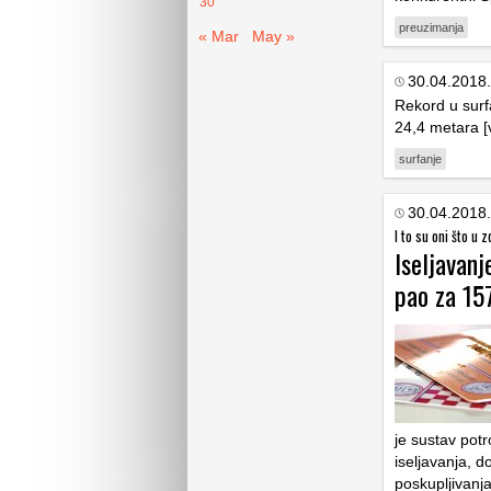
30
preuzimanja
« Mar
May »
30.04.2018.
Rekord u surf
24,4 metara [
surfanje
30.04.2018.
I to su oni što u 
Iseljavanj
pao za 15
je sustav potr
iseljavanja, d
poskupljivanj