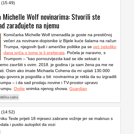
 (15:49)
 Michelle Wolf novinarima: Stvorili ste
ad zarađujete na njemu
Komičarka Michelle Wolf iznenadila je goste na prestičnoj
večeri za novinare-dopisnike iz Bijele kuće šalama na račun
Trumpa, njegovih ljudi i američke politike pa se
već nekoliko
dana priča o tome je li pretjerala
. Počela je naravno, s
Trumpom – “kao pornozvijezda kad se ide seksat s
mo završiti s ovim. 2018. je godina i ja sam žena pa me ne
ti. Osim ako imate Michaela Cohena da mi uplati 130.000
aju govora je pogodila u bit: novinarima je rekla da su izgradili
rumpa – i da sad prodaju novine i TV-prostor upravo
Trumpu.
Ovdje
snimka njenog showa.
Guardian
litička satira
 (14:52)
sniku Tesle prijeti 18 mjeseci zabrane vožnje jer se maknuo s
ala i pustio autopilot da vozi