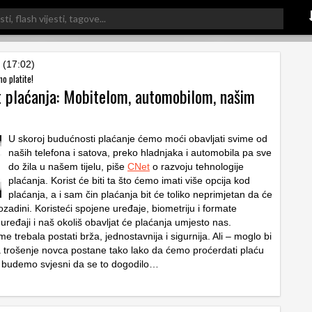
 (17:02)
o platite!
 plaćanja: Mobitelom, automobilom, našim
U skoroj budućnosti plaćanje ćemo moći obavljati svime od
naših telefona i satova, preko hladnjaka i automobila pa sve
do žila u našem tijelu, piše
CNet
o razvoju tehnologije
plaćanja. Korist će biti ta što ćemo imati više opcija kod
plaćanja, a i sam čin plaćanja bit će toliko neprimjetan da će
 pozadini. Koristeći spojene uređaje, biometriju i formate
 uređaji i naš okoliš obavljat će plaćanja umjesto nas.
me trebala postati brža, jednostavnija i sigurnija. Ali – moglo bi
a trošenje novca postane tako lako da ćemo proćerdati plaću
 budemo svjesni da se to dogodilo…