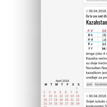
30.04.2018.
Da te ceo svet čit
Kazahstan 
tenga (oko 4 
Kazaha većina
su dvije treć
Nursultan Naz
kazaškom jezik
uređaje za p
April 2018
M
T
W
T
F
S
S
jezik
Kazahsta
1
2
3
4
5
6
7
8
30.04.2018.
9
10
11
12
13
14
15
16
17
18
19
20
21
22
Svijet suludo 
23
24
25
26
27
28
29
konkurentni Sp