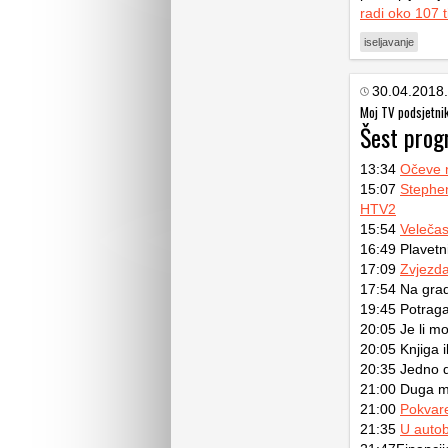
radi oko 107 t
iseljavanje
30.04.2018.
Moj TV podsjetni
Šest prog
13:34
Očeve 
15:07
Stephen
HTV2
15:54
Veleča
16:49 Plavet
17:09
Zvjezda
17:54 Na gra
19:45 Potrag
20:05 Je li m
20:05 Knjiga i
20:35 Jedno 
21:00 Duga m
21:00
Pokvare
21:35
U auto