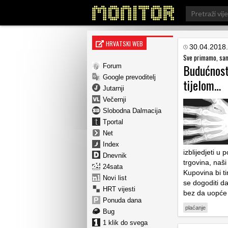
Search
for:
HRVATSKI WEB
30.04.2018.
Sve primamo, sam
Budućnost
Forum
Google prevoditelj
tijelom…
Jutarnji
Večernji
Slobodna Dalmacija
Tportal
Net
Index
izblijedjeti u
Dnevnik
trgovina, naši
24sata
Kupovina bi ti
Novi list
se dogoditi d
HRT vijesti
bez da uopće
Ponuda dana
plaćanje
Bug
1 klik do svega