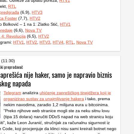
alac: Obveze za uplatu poreza,
HTV1
ekt,
RTL
 predgrađa
(6,9),
HTV3
ca Foster
(7,7),
HTV2
Bolković – 1 na 1: Zlatko Stić,
HTV1
redaje
(6,6),
Nova TV
 4: Revolucija
(6,5),
HTV2
ogrami:
HTV1
,
HTV2
,
HTV3
,
HTV4
,
RTL
,
Nova TV
 (11:30)
ski preprodavač
aprešića nije haker, samo je napravio biznis
skog napada
Telegram
analizira
uhićenje zaprešićkog tinejdžera koji je
organizirao sustav za unajmljivanje hakera
i tako, prema
nekim navodima, zaradio 1,2 milijuna eura u bitcoinima.
“Preko njihove web stranice mogli ste za neku sitnu lovu
(tipa 15 dolara) naručiti DDoS napad na web stranicu koju
ušiti”, kaže Leon Juranić, stručnjak za računalnu sigurnost iz
 Code, koji procjenjuje da klinci nisu sami kreirali botnet nego