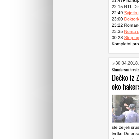
21:47Financij
22:15 RTL Dir
22:49
Svjetla
23:00
Doktori
23:22 Romano 
23:35
Nema p
00:23
Step up
Kompletni pr
30.04.2018.
Standarsni hrvat
Dečko iz Z
oko haker
ste željeli sr
tvrtke Defense