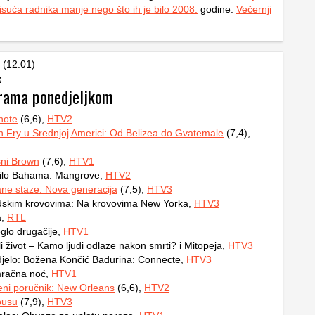
isuća radnika manje nego što ih je bilo 2008.
godine.
Večernji
 (12:01)
k
rama ponedjeljkom
note
(6,6),
HTV2
 Fry u Srednjoj Americi: Od Belizea do Gvatemale
(7,4),
sni Brown
(7,6),
HTV1
nilo Bahama: Mangrove,
HTV2
ne staze: Nova generacija
(7,5),
HTV3
dskim krovovima: Na krovovima New Yorka,
HTV3
a,
RTL
oglo drugačije,
HTV1
li život – Kamo ljudi odlaze nakon smrti? i Mitopeja,
HTV3
djelo: Božena Končić Badurina: Connecte,
HTV3
račna noć,
HTV1
ni poručnik: New Orleans
(6,6),
HTV2
busu
(7,9),
HTV3