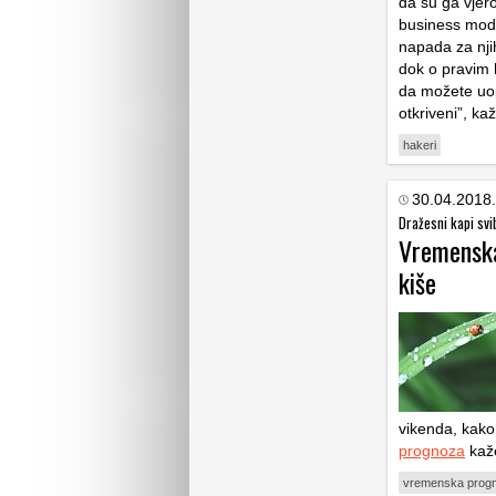
da su ga vjero
business mode
napada za njih
dok o pravim h
da možete uopć
otkriveni”, ka
hakeri
30.04.2018.
Dražesni kapi svi
Vremenska
kiše
vikenda, kako 
prognoza
kaže
vremenska prog