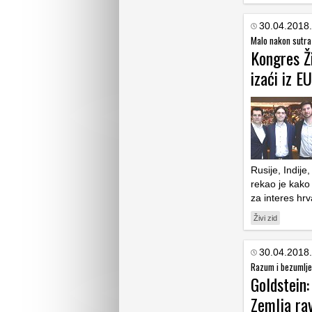
30.04.2018.
Malo nakon sutra
Kongres Ž
izaći iz E
Rusije, Indije
rekao je kako 
za interes hr
Živi zid
30.04.2018.
Razum i bezumlje
Goldstein:
Zemlja ra