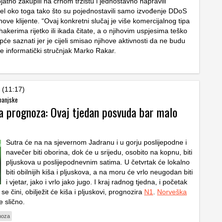
jatno zakupili na crnom tržištu i jednostavno napravili
l oko toga tako što su pojednostavili samo izvođenje DDoS
ove klijente. “Ovaj konkretni slučaj je više komercijalnog tipa
akerima rijetko ili ikada čitate, a o njihovim uspjesima teško
e saznati jer je cijeli smisao njihove aktivnosti da ne budu
že informatički stručnjak Marko Rakar.
 (11:17)
banjske
 prognoza: Ovaj tjedan posvuda bar malo
Sutra će na na sjevernom Jadranu i u gorju poslijepodne i
navečer biti oborina, dok će u srijedu, osobito na kopnu, biti
pljuskova u poslijepodnevnim satima. U četvrtak će lokalno
biti obilnijih kiša i pljuskova, a na moru će vrlo neugodan biti
i vjetar, jako i vrlo jako jugo. I kraj radnog tjedna, i početak
se čini, obilježit će kiša i pljuskovi, prognozira
N1
.
Norveška
 slično.
noza