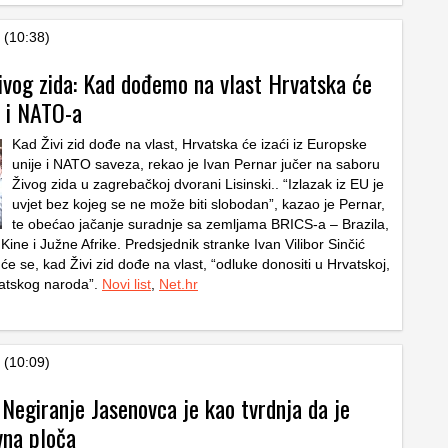
 (10:38)
ivog zida: Kad dođemo na vlast Hrvatska će
U i NATO-a
Kad Živi zid dođe na vlast, Hrvatska će izaći iz Europske
unije i NATO saveza, rekao je Ivan Pernar jučer na saboru
Živog zida u zagrebačkoj dvorani Lisinski.. “Izlazak iz EU je
uvjet bez kojeg se ne može biti slobodan”, kazao je Pernar,
te obećao jačanje suradnje sa zemljama BRICS-a – Brazila,
, Kine i Južne Afrike. Predsjednik stranke Ivan Vilibor Sinčić
će se, kad Živi zid dođe na vlast, “odluke donositi u Hrvatskoj,
vatskog naroda”.
Novi list
,
Net.hr
 (10:09)
 Negiranje Jasenovca je kao tvrdnja da je
vna ploča