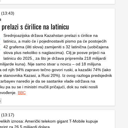
 (13:43)
a
prelazi s ćirilice na latinicu
Srednjoazijska država Kazahstan prelazi s ćirilice na
latinicu, a malo će i pojednostaviti pismo pa će postojećih
42 grafema (iliti slova) zamijeniti s 32 latinična (uobičajena
slova plus nekoliko s naglascima). Cilj je posve prijeći na
latinicu do 2025., za što je država pripremila 218 milijardi
milijarde kuna). Nije samo stvar u novcu – od 18 milijuna
 od njih 94% zapravo tečno govori ruski, a kazaški 74% (iako
ine stanovnika Kazasi, a Rusi 20%). Iz ovog razloga predsjednik
arbayev naredio je da se sastanke vlade održava na
u pa su se i ministri mučili pričajući, dok su neki nosili
revođenje.
BBC
n
 (13:17)
velikih iznosa: Američki telekom gigant T-Mobile kupuje
rint za 26,5 milijardi dolara