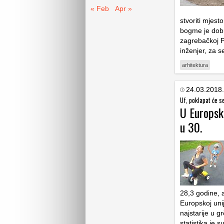
« Feb
Apr »
stvoriti mjesto
bogme je dobr
zagrebačkoj Pe
inženjer, za 
arhitektura
24.03.2018.
Uf, poklapat će s
U Europsko
u 30.
28,3 godine, 
Europskoj unij
najstarije u g
statistika je