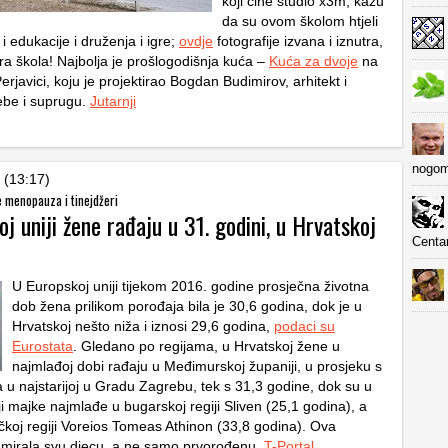
koji čine studio x3m, kažu
da su ovom školom htjeli
 i edukacije i druženja i igre;
ovdje
fotografije izvana i iznutra,
a škola! Najbolja je prošlogodišnja kuća –
Kuća za dvoje
na
rjavici, koju je projektirao Bogdan Budimirov, arhitekt i
sebe i suprugu.
Jutarnji
nogom
 (13:17)
e menopauza i tinejdžeri
j uniji žene rađaju u 31. godini, u Hrvatskoj
Centa
U Europskoj uniji tijekom 2016. godine prosječna životna
dob žena prilikom porođaja bila je 30,6 godina, dok je u
Hrvatskoj nešto niža i iznosi 29,6 godina,
podaci su
Eurostata
. Gledano po regijama, u Hrvatskoj žene u
najmlađoj dobi rađaju u Međimurskoj županiji, u prosjeku s
a u najstarijoj u Gradu Zagrebu, tek s 31,3 godine, dok su u
i majke najmlađe u bugarskoj regiji Sliven (25,1 godina), a
rčkoj regiji Voreios Tomeas Athinon (33,8 godina). Ova
 sumirala svu djecu, a ne samo prvorođenu.
T-Portal