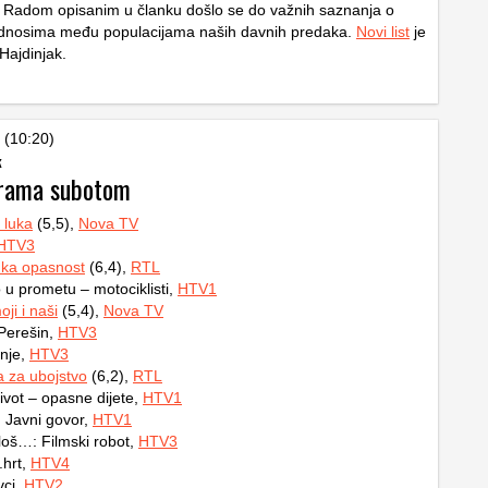
u. Radom opisanim u članku došlo se do važnih saznanja o
 odnosima među populacijama naših davnih predaka.
Novi list
je
Hajdinjak.
 (10:20)
k
grama subotom
 luka
(5,5),
Nova TV
HTV3
uka opasnost
(6,4),
RTL
 u prometu – motociklisti,
HTV1
oji i naši
(5,4),
Nova TV
Perešin,
HTV3
nje,
HTV3
a za ubojstvo
(6,2),
RTL
ivot – opasne dijete,
HTV1
 Javni govor,
HTV1
loš…: Filmski robot,
HTV3
.hrt,
HTV4
ci,
HTV2