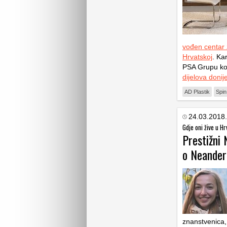
vođen centar 
Hrvatskoj
. Ka
PSA Grupu ko
dijelova donij
AD Plastik
Spin
24.03.2018.
Gdje oni žive u Hr
Prestižni 
o Neander
znanstvenica, 