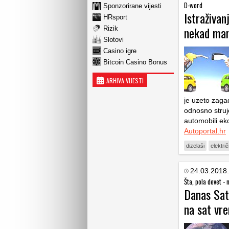
D-word
Sponzorirane vijesti
Istraživan
HRsport
nekad man
Rizik
Slotovi
Casino igre
Bitcoin Casino Bonus
ARHIVA VIJESTI
je uzeto zagađ
odnosno struje
automobili eko
Autoportal.hr
dizelaši
električ
24.03.2018.
Šta, pola devet -
Danas Sat
na sat vr