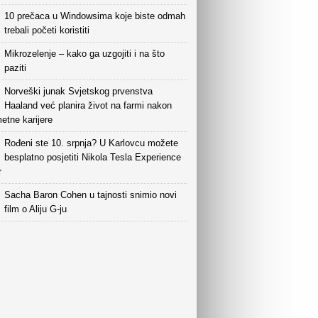
10 prečaca u Windowsima koje biste odmah
trebali početi koristiti
Mikrozelenje – kako ga uzgojiti i na što
paziti
Norveški junak Svjetskog prvenstva
Haaland već planira život na farmi nakon
etne karijere
Rođeni ste 10. srpnja? U Karlovcu možete
besplatno posjetiti Nikola Tesla Experience
r
Sacha Baron Cohen u tajnosti snimio novi
film o Aliju G-ju