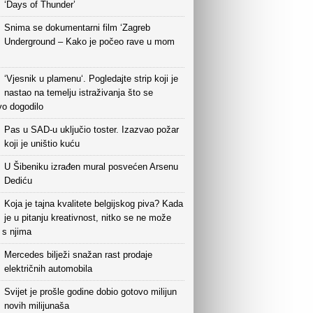
‘Days of Thunder’
Snima se dokumentarni film ‘Zagreb
Underground – Kako je počeo rave u mom
‘Vjesnik u plamenu‘. Pogledajte strip koji je
nastao na temelju istraživanja što se
vo dogodilo
Pas u SAD-u uključio toster. Izazvao požar
koji je uništio kuću
U Šibeniku izrađen mural posvećen Arsenu
Dediću
Koja je tajna kvalitete belgijskog piva? Kada
je u pitanju kreativnost, nitko se ne može
i s njima
Mercedes bilježi snažan rast prodaje
električnih automobila
Svijet je prošle godine dobio gotovo milijun
novih milijunaša