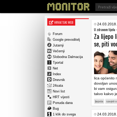
Search
for:
HRVATSKI WEB
24.03.2018.
U zdravom tijelu -
Za lijepo 
Forum
Google prevoditelj
se, piti vo
Jutarnji
Večernji
Slobodna Dalmacija
Tportal
Net
Index
lica općenito
Dnevnik
dovoljan unos
24sata
bi vam osigur
Novi list
takvo kakvo j
HRT vijesti
ljepota
savjeti o
Ponuda dana
Bug
24.03.2018.
1 klik do svega