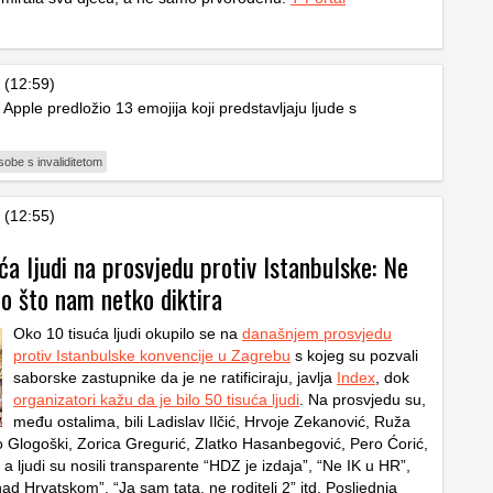
 (12:59)
: Apple predložio 13 emojija koji predstavljaju ljude s
sobe s invaliditetom
 (12:55)
ća ljudi na prosvjedu protiv Istanbulske: Ne
o što nam netko diktira
Oko 10 tisuća ljudi okupilo se na
današnjem prosvjedu
protiv Istanbulske konvencije u Zagrebu
s kojeg su pozvali
saborske zastupnike da je ne ratificiraju, javlja
Index
, dok
organizatori kažu da je bilo 50 tisuća ljudi
. Na prosvjedu su,
među ostalima, bili Ladislav Ilčić, Hrvoje Zekanović, Ruža
 Glogoški, Zorica Gregurić, Zlatko Hasanbegović, Pero Ćorić,
 a ljudi su nosili transparente “HDZ je izdaja”, “Ne IK u HR”,
nad Hrvatskom”, “Ja sam tata, ne roditelj 2” itd. Posljednja