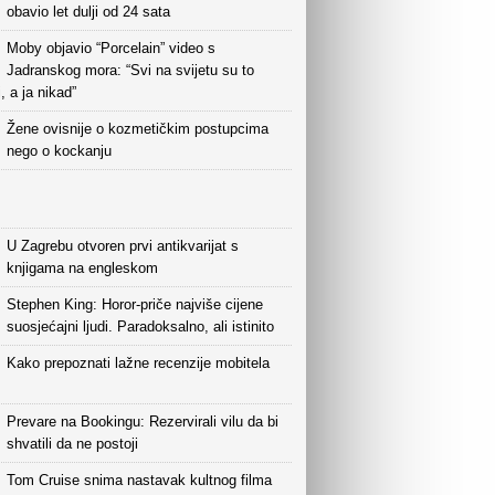
obavio let dulji od 24 sata
Moby objavio “Porcelain” video s
Jadranskog mora: “Svi na svijetu su to
i, a ja nikad”
Žene ovisnije o kozmetičkim postupcima
nego o kockanju
U Zagrebu otvoren prvi antikvarijat s
knjigama na engleskom
Stephen King: Horor-priče najviše cijene
suosjećajni ljudi. Paradoksalno, ali istinito
Kako prepoznati lažne recenzije mobitela
Prevare na Bookingu: Rezervirali vilu da bi
shvatili da ne postoji
Tom Cruise snima nastavak kultnog filma