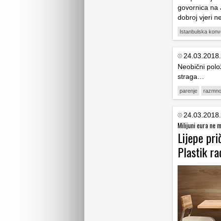
govornica na J
dobroj vjeri n
Istanbulska konv
24.03.2018.
Neobični polož
straga…
parenje
razmno
24.03.2018.
Milijuni eura ne m
Lijepe pri
Plastik ra