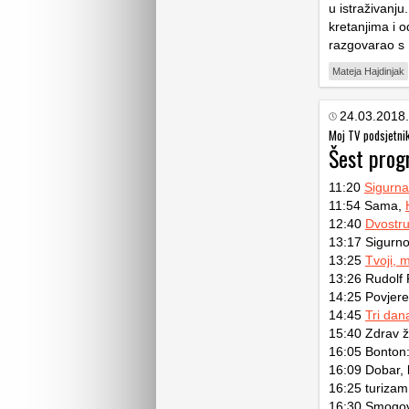
u istraživanj
kretanjima i
razgovarao s 
Mateja Hajdinjak
24.03.2018.
Moj TV podsjetni
Šest pro
11:20
Sigurna
11:54 Sama,
12:40
Dvostr
13:17 Sigurno
13:25
Tvoji, m
13:26 Rudolf 
14:25 Povjere
14:45
Tri dan
15:40 Zdrav ž
16:05 Bonton:
16:09 Dobar, 
16:25 turizam
16:30 Smogov