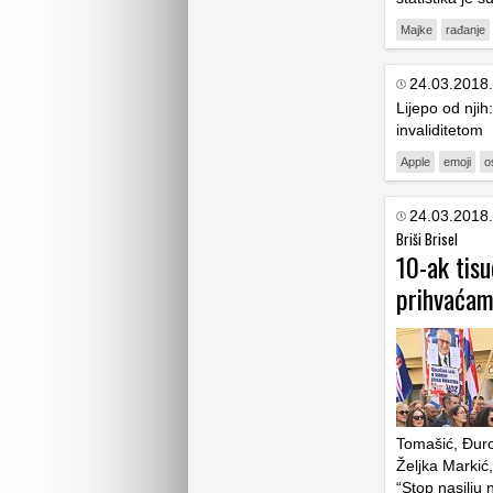
Majke
rađanje
24.03.2018.
Lijepo od njih
invaliditetom
Apple
emoji
o
24.03.2018.
Briši Brisel
10-ak tisu
prihvaćam
Tomašić, Đuro
Željka Markić,
“Stop nasilju 