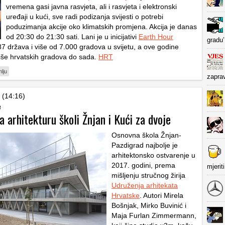
vremena gasi javna rasvjeta, ali i rasvjeta i elektronski
uređaji u kući, sve radi podizanja svijesti o potrebi
poduzimanja akcije oko klimatskih promjena. Akcija je danas
od 20:30 do 21:30 sati. Lani je u inicijativi
Earth Hour
gradu’
87 država i više od 7.000 gradova u svijetu, a ove godine
više hrvatskih gradova do sada.
HRT
lju
zapra
 (14:16)
e
 arhitekturu školi Žnjan i Kući za dvoje
Osnovna škola Žnjan-
Pazdigrad najbolje je
arhitektonsko ostvarenje u
2017. godini, prema
mjerit
mišljenju stručnog žirija
Udruženja arhitekata
Hrvatske
. Autori Mirela
Bošnjak, Mirko Buvinić i
Maja Furlan Zimmermann,