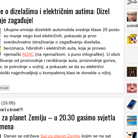
je o dizelašima i električnim autima: Dizel
je zagađuje!
snimil
Ukupne emisije dizelskih automobila srednje klase 20 posto
su manje nego kod električnih, pokazalo je prvo
sveobuhvatno istraživanje o zagađivanju dizelaša,
benzinaca, hibridnih i električnih auta, koje je proveo
njemački
ADAC
(na njemačkom, s puno infografike). U obzir
ivanje od proizvodnje i recikliranje auta, proizvodnje goriva,
, te potrošnje u vožnji, a pokazalo se da su električni
loški najprihvatljiviji u kompaktnoj klasi te donekle u nižoj.
ni auti
 (15:05)
 marš u krevet?!
 za planet Zemlju – u 20.30 gasimo svjetla
emena
Danas se održava
Sat za planet Zemlju
kojim se na sat