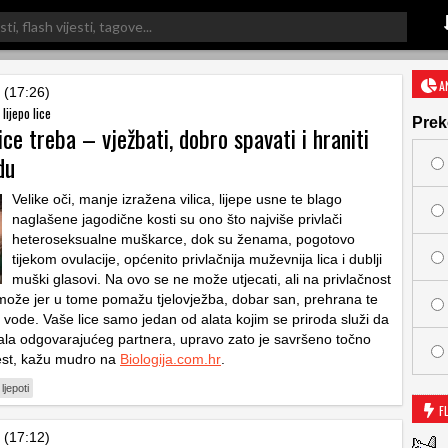
A
 (17:26)
 lijepo lice
Prek
lice treba – vježbati, dobro spavati i hraniti
du
Velike oči, manje izražena vilica, lijepe usne te blago
naglašene jagodične kosti su ono što najviše privlači
heteroseksualne muškarce, dok su ženama, pogotovo
tijekom ovulacije, općenito privlačnija muževnija lica i dublji
muški glasovi. Na ovo se ne može utjecati, ali na privlačnost
 može jer u tome pomažu tjelovježba, dobar san, prehrana te
 vode. Vaše lice samo jedan od alata kojim se priroda služi da
ala odgovarajućeg partnera, upravo zato je savršeno točno
est, kažu mudro na
Biologija.com.hr
.
 ljepoti
F
 (17:12)