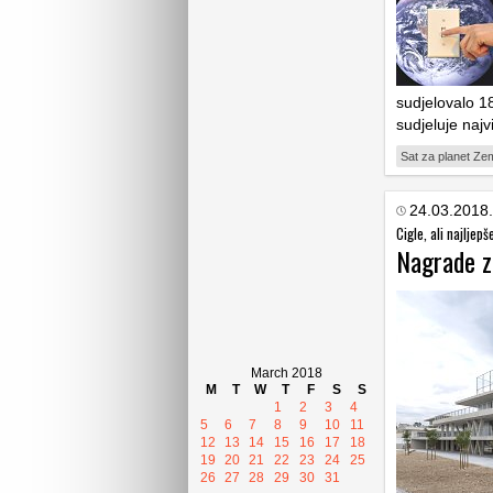
sudjelovalo 1
sudjeluje naj
Sat za planet Zem
24.03.2018.
Cigle, ali najljepš
Nagrade za
March 2018
M
T
W
T
F
S
S
1
2
3
4
5
6
7
8
9
10
11
12
13
14
15
16
17
18
19
20
21
22
23
24
25
26
27
28
29
30
31