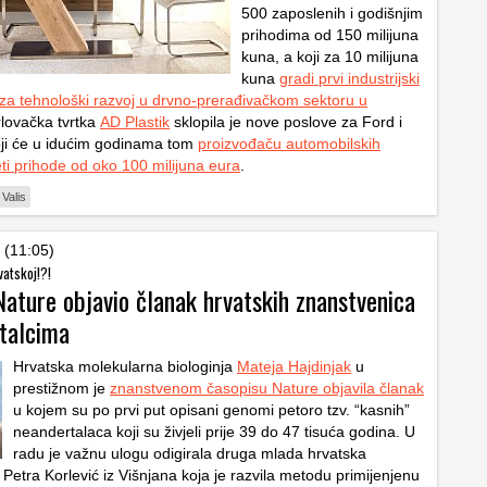
500 zaposlenih i godišnjim
prihodima od 150 milijuna
kuna, a koji za 10 milijuna
kuna
gradi prvi industrijski
za tehnološki razvoj u drvno-prerađivačkom sektoru u
rlovačka tvrtka
AD Plastik
sklopila je nove poslove za Ford i
ji će u idućim godinama tom
proizvođaču automobilskih
eti prihode od oko 100 milijuna eura
.
 Valis
 (11:05)
vatskoj!?!
Nature objavio članak hrvatskih znanstvenica
talcima
Hrvatska molekularna biologinja
Mateja Hajdinjak
u
prestižnom je
znanstvenom časopisu Nature objavila članak
u kojem su po prvi put opisani genomi petoro tzv. “kasnih”
neandertalaca koji su živjeli prije 39 do 47 tisuća godina. U
radu je važnu ulogu odigirala druga mlada hrvatska
Petra Korlević iz Višnjana koja je razvila metodu primijenjenu