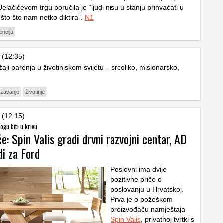
elačićevom trgu poručila je “ljudi nisu u stanju prihvaćati u
ešto što nam netko diktira”.
N1
encija
 (12:35)
aji parenja u životinjskom svijetu – srcoliko, misionarsko,
žavanje
životinje
 (12:15)
ogu biti u krivu
če: Spin Valis gradi drvni razvojni centar, AD
di za Ford
Poslovni ima dvije
pozitivne priče o
poslovanju u Hrvatskoj.
Prva je o požeškom
proizvođaču namještaja
Spin Valis
, privatnoj tvrtki s