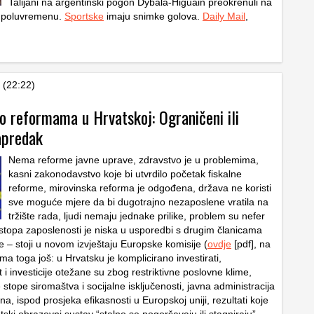
Talijani na argentinski pogon Dybala-Higuain preokrenuli na
 poluvremenu.
Sportske
imaju snimke golova.
Daily Mail
,
 (22:22)
o reformama u Hrvatskoj: Ograničeni ili
apredak
Nema reforme javne uprave, zdravstvo je u problemima,
kasni zakonodavstvo koje bi utvrdilo početak fiskalne
reforme, mirovinska reforma je odgođena, država ne koristi
sve moguće mjere da bi dugotrajno nezaposlene vratila na
tržište rada, ljudi nemaju jednake prilike, problem su nefer
 stopa zaposlenosti je niska u usporedbi s drugim članicama
e – stoji u novom izvještaju Europske komisije (
ovdje
[pdf], na
Ima toga još: u Hrvatsku je komplicirano investirati,
 i investicije otežane su zbog restriktivne poslovne klime,
 stope siromaštva i socijalne isključenosti, javna administracija
na, ispod prosjeka efikasnosti u Europskoj uniji, rezultati koje