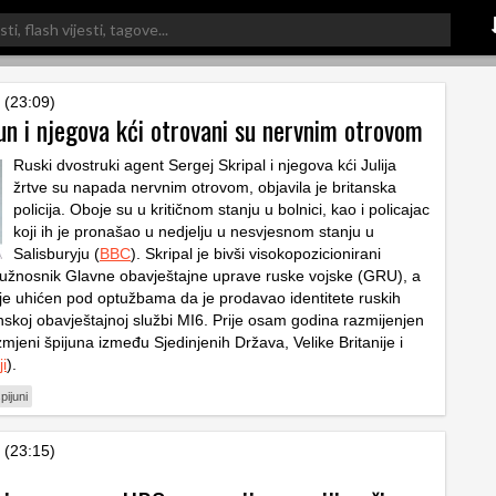
 (23:09)
un i njegova kći otrovani su nervnim otrovom
Ruski dvostruki agent Sergej Skripal i njegova kći Julija
žrtve su napada nervnim otrovom, objavila je britanska
policija. Oboje su u kritičnom stanju u bolnici, kao i policajac
koji ih je pronašao u nedjelju u nesvjesnom stanju u
Salisburyju (
BBC
). Skripal je bivši visokopozicionirani
dužnosnik Glavne obavještajne uprave ruske vojske (GRU), a
je uhićen pod optužbama da je prodavao identitete ruskih
nskoj obavještajnoj službi MI6. Prije osam godina razmijenjen
azmjeni špijuna između Sjedinjenih Država, Velike Britanije i
ji
).
pijuni
 (23:15)