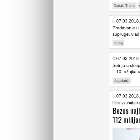
Donald Trump
07.03.2018.
Predavanje u
supruge, vlad
muzej
07.03.2018.
Šetnja u sklo
– 10. ožujka 
događanja
07.03.2018.
Dolar za svaku k
Bezos najb
112 milija