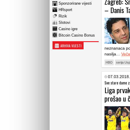
Zagreb: Sn
Sponzorirane vijesti
– Danis T
HRsport
Rizik
Slotovi
Casino igre
Bitcoin Casino Bonus
ARHIVA VIJESTI
neznanaca pov
nasilja…
Veče
HBO
serija Us
07.03.2018.
Sve stare dame zn
Liga prvak
prošao u č