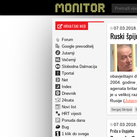
Search
for:
HRVATSKI WEB
07.03.2018.
Ruski špij
Forum
Google prevoditelj
Jutarnji
Večernji
Slobodna Dalmacija
Tportal
obavještajni 
Net
2004. godine 
Index
agenata brita
Dnevnik
je u velikoj r
24sata
Rusije (
Jutarn
Novi list
Sergej Skripal
š
HRT vijesti
Ponuda dana
07.03.2018.
Bug
Priča o Uspjehu
1 klik do svega