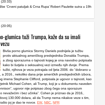
 (20:33)
ožbe ‘Crveni patuljak & Crna Rupa’ Robert Paulette sutra u 19h
 (20:05)
o-glumica tuži Trumpa, kaže da su imali
 vezu
Bivša porno glumica Stormy Daniels podnijela je tužbu
protiv aktualnog američkog predsjednika Donalda Trumpa,
a zbog sporazuma o tajnosti kojeg je ona navodno potpisala
kako bi šutjela o seksualnoj vezi između njih dvoje. Prema
tužbi, njihova je veza potrajala od ljeta 2006. do “dobrano u
, a 2016., nekoliko dana prije američkih predsjedničkih izbora,
g imena Stephanie Clifford, potpisala je ugovor o tajnosti, kao
jetnik Michael Cohen, ali Trump, koji je u dokumentu naveden
nnison”, ugovor nije potpisao zbog čega ona sporazum
o nevažećim i bez učinka”. Cohen je priznao da je 2016,.
ordovoj 130.000 dolara, ali da Trump nema nikakve veze s tim,
 zašto joj je dao te novce.
EW
,
NBC
,
NPR