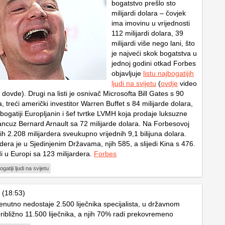
bogatstvo prešlo sto
milijardi dolara – čovjek
ima imovinu u vrijednosti
112 milijardi dolara, 39
milijardi više nego lani, što
je najveći skok bogatstva u
jednoj godini otkad Forbes
objavljuje
listu najbogatijih
ljudi na svijetu
(
ovdje
video
dovde). Drugi na listi je osnivač Microsofta Bill Gates s 90
ra, treći američki investitor Warren Buffet s 84 milijarde dolara,
ajbogatiji Europljanin i šef tvrtke LVMH koja prodaje luksuzne
ncuz Bernard Arnault sa 72 milijarde dolara. Na Forbesovoj
dnih 2.208 milijardera sveukupno vrijednih 9,1 bilijuna dolara.
rdera je u Sjedinjenim Državama, njih 585, a slijedi Kina s 476.
 u Europi sa 123 milijardera.
Forbes
ogatiji ljudi na svijetu
 (18:53)
enutno nedostaje 2.500 liječnika specijalista, u državnom
ribližno 11.500 liječnika, a njih 70% radi prekovremeno