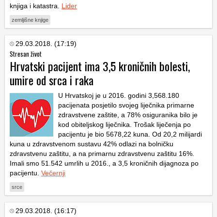
knjiga i katastra.
Lider
zemljišne knjige
29.03.2018. (17:19)
Stresan život
Hrvatski pacijent ima 3,5 kroničnih bolesti,
umire od srca i raka
U Hrvatskoj je u 2016. godini 3,568.180
pacijenata posjetilo svojeg liječnika primarne
zdravstvene zaštite, a 78% osiguranika bilo je
kod obiteljskog liječnika. Trošak liječenja po
pacijentu je bio 5678,22 kuna. Od 20,2 milijardi
kuna u zdravstvenom sustavu 42% odlazi na bolničku
zdravstvenu zaštitu, a na primarnu zdravstvenu zaštitu 16%.
Imali smo 51.542 umrlih u 2016., a 3,5 kroničnih dijagnoza po
pacijentu.
Večernji
srce
29.03.2018. (16:17)