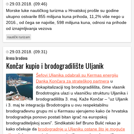
29.03.2018. (09:46)
Morske luke nautičkog turizma u Hrvatskoj prošle su godine
ukupno ostvarile 855 milijuna kuna prihoda, 11,2% više nego u
2016., od čega se najviše, 598 milijuna kuna, odnosi na prihode
od iznajmljivanja vezova
nautički turizam
29.03.2018. (09:31)
Arena brodova
Končar kupio i brodogradilište Uljanik
Šefovi Uljanika odabrali su Kermas energiju
Danka Končara za strateškog partnera
u
dokapitalizaciji tog brodogradilišta, čime vlasnik
Brodotrogira ulazi u vlasničku strukturu Uljanika i
brodogradilišta 3. maj. Kaže Končar – “uz Uljanik
i 3. maj te integraciju Brodotrogira u ovu respektabilnu
brodograđevnu grupu mi u Kermasu vjerujemo kako će hrvatska
brodogradnja ponovo postati bitan igrač na europskoj
brodograditeljskoj sceni”. Sindikatski šef Bruno Bulić rekao je
kako očekuje da
brodogradnje u Uljaniku ostane što je moguće