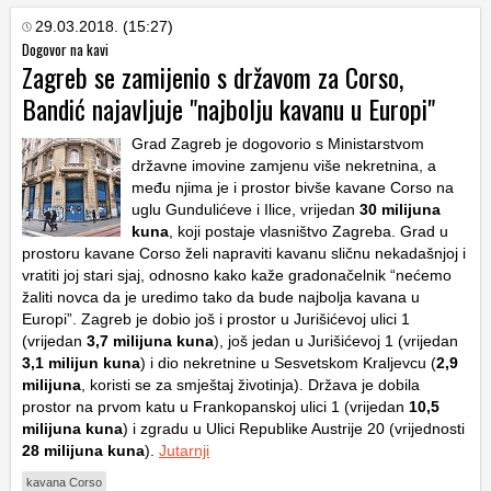
29.03.2018. (15:27)
Dogovor na kavi
Zagreb se zamijenio s državom za Corso,
Bandić najavljuje "najbolju kavanu u Europi"
Grad Zagreb je dogovorio s Ministarstvom
državne imovine zamjenu više nekretnina, a
među njima je i prostor bivše kavane Corso na
uglu Gundulićeve i Ilice, vrijedan
30 milijuna
kuna
, koji postaje vlasništvo Zagreba. Grad u
prostoru kavane Corso želi napraviti kavanu sličnu nekadašnjoj i
vratiti joj stari sjaj, odnosno kako kaže gradonačelnik “nećemo
žaliti novca da je uredimo tako da bude najbolja kavana u
Europi”. Zagreb je dobio još i prostor u Jurišićevoj ulici 1
(vrijedan
3,7 milijuna kuna
), još jedan u Jurišićevoj 1 (vrijedan
3,1 milijun kuna
) i dio nekretnine u Sesvetskom Kraljevcu (
2,9
milijuna
, koristi se za smještaj životinja). Država je dobila
prostor na prvom katu u Frankopanskoj ulici 1 (vrijedan
10,5
milijuna kuna
) i zgradu u Ulici Republike Austrije 20 (vrijednosti
28 milijuna kuna
).
Jutarnji
kavana Corso