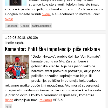
stranice koje ste stvorili, telefoni koje ste imali,
stranice koje ste podijelili, broj koraka u danu… Podatke o sebi s
Googlea možete skinuti
ovdje
, a s Facebooka to možete učiniti
ovdje
.
Facebook
Google
zaštita podataka
29.03.2018. (20:30)
Hrvatko napada
Komentar: Politička impotencija piše reklame
“Dođe ‘Hrvatko’, prebije čelnike ‘Von Kamate’ i
kamate padnu na 5%. Za stambene i
gotovinske kredite. Nije baš jasno kako će
narativni twist potaknuti potražnju, ali je jasna
politička pozadina kopirajterske ideje. Ili
preciznije: politička impotencija koja ovakve
reklamne uratke uopće čini mogućima. Ako moraš suverenost
imaginirati u reklami državne banke za gotovinske kredite onda
je prilično očito s koliko suverenosti raspolažeš”, komentira
Bilten
distopijsku novu
reklamu
HPB-a.
HPB