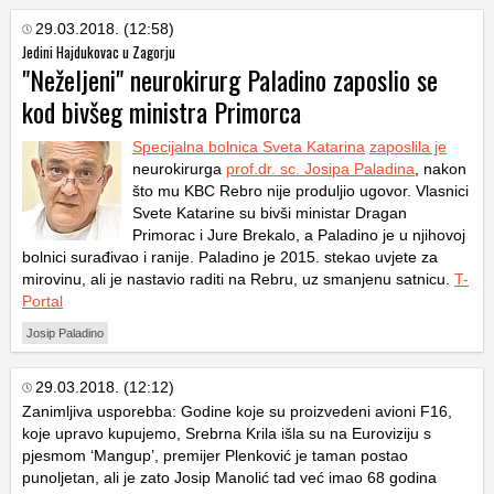
29.03.2018. (12:58)
Jedini Hajdukovac u Zagorju
"Neželjeni" neurokirurg Paladino zaposlio se
kod bivšeg ministra Primorca
Specijalna bolnica Sveta Katarina
zaposlila je
neurokirurga
prof.dr. sc. Josipa Paladina
, nakon
što mu KBC Rebro nije produljio ugovor. Vlasnici
Svete Katarine su bivši ministar Dragan
Primorac i Jure Brekalo, a Paladino je u njihovoj
bolnici surađivao i ranije. Paladino je 2015. stekao uvjete za
mirovinu, ali je nastavio raditi na Rebru, uz smanjenu satnicu.
T-
Portal
Josip Paladino
29.03.2018. (12:12)
Zanimljiva usporebba: Godine koje su proizvedeni avioni F16,
koje upravo kupujemo, Srebrna Krila išla su na Euroviziju s
pjesmom ‘Mangup’, premijer Plenković je taman postao
punoljetan, ali je zato Josip Manolić tad već imao 68 godina