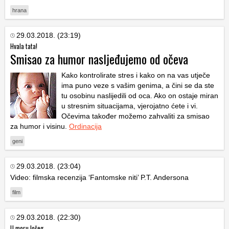
hrana
29.03.2018. (23:19)
Hvala tata!
Smisao za humor nasljeđujemo od očeva
Kako kontrolirate stres i kako on na vas utječe
ima puno veze s vašim genima, a čini se da ste
tu osobinu naslijedili od oca. Ako on ostaje miran
u stresnim situacijama, vjerojatno ćete i vi.
Očevima također možemo zahvaliti za smisao
za humor i visinu.
Ordinacija
geni
29.03.2018. (23:04)
Video: filmska recenzija ‘Fantomske niti’ P.T. Andersona
film
29.03.2018. (22:30)
U moru lošeg