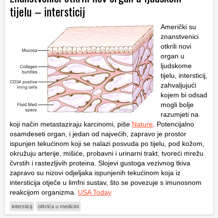
tijelu – intersticij
Američki su
znanstvenici
otkrili novi
organ u
ljudskome
tijelu, intersticij,
zahvaljujući
kojem bi odsad
mogli bolje
razumjeti na
koji način metastaziraju karcinomi, piše
Nature
. Potencijalno
osamdeseti organ, i jedan od najvećih, zapravo je prostor
ispunjen tekućinom koji se nalazi posvuda po tijelu, pod kožom,
okružuju arterije, mišiće, probavni i urinarni trakt, tvoreći mrežu
čvrstih i rastezljivih proteina. Slojevi gustoga vezivnog tkiva
zapravo su nizovi odjeljaka ispunjenih tekućinom koja iz
intersticija otječe u limfni sustav, što se povezuje s imunosnom
reakcijom organizma.
USA Today
intersticij
otkrića u medicini