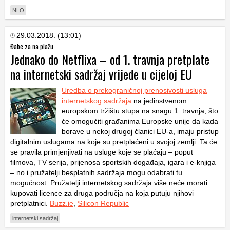
NLO
29.03.2018. (13:01)
Đabe za na plažu
Jednako do Netflixa – od 1. travnja pretplate
na internetski sadržaj vrijede u cijeloj EU
Uredba o prekograničnoj prenosivosti usluga
internetskog sadržaja
na jedinstvenom
europskom tržištu stupa na snagu 1. travnja, što
će omogućiti građanima Europske unije da kada
borave u nekoj drugoj članici EU-a, imaju pristup
digitalnim uslugama na koje su pretplaćeni u svojoj zemlji. Ta će
se pravila primjenjivati na usluge koje se plaćaju – poput
filmova, TV serija, prijenosa sportskih događaja, igara i e-knjiga
– no i pružatelji besplatnih sadržaja mogu odabrati tu
mogućnost. Pružatelji internetskog sadržaja više neće morati
kupovati licence za druga područja na koja putuju njihovi
pretplatnici.
Buzz.ie
,
Silicon Republic
internetski sadržaj