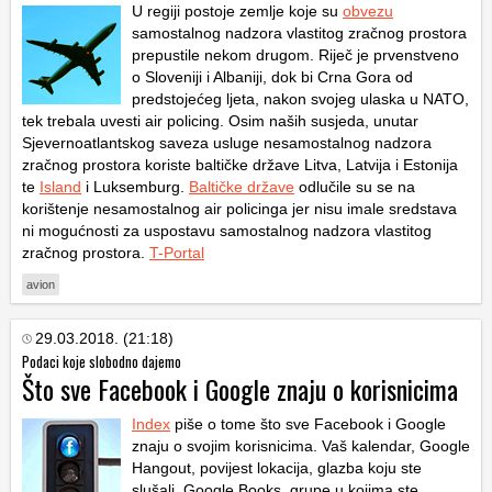
U regiji postoje zemlje koje su
obvezu
samostalnog nadzora vlastitog zračnog prostora
prepustile nekom drugom. Riječ je prvenstveno
o Sloveniji i Albaniji, dok bi Crna Gora od
predstojećeg ljeta, nakon svojeg ulaska u NATO,
tek trebala uvesti air policing. Osim naših susjeda, unutar
Sjevernoatlantskog saveza usluge nesamostalnog nadzora
zračnog prostora koriste baltičke države Litva, Latvija i Estonija
te
Island
i Luksemburg.
Baltičke države
odlučile su se na
korištenje nesamostalnog air policinga jer nisu imale sredstava
ni mogućnosti za uspostavu samostalnog nadzora vlastitog
zračnog prostora.
T-Portal
avion
29.03.2018. (21:18)
Podaci koje slobodno dajemo
Što sve Facebook i Google znaju o korisnicima
Index
piše o tome što sve Facebook i Google
znaju o svojim korisnicima. Vaš kalendar, Google
Hangout, povijest lokacija, glazba koju ste
slušali, Google Books, grupe u kojima ste,