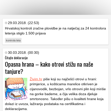
KATEGORIJE
29.03.2018. (22:53)
Hrvatskoj kontroli zračne plovidbe je na natječaj za 24 kontrolora
letenja stiglo 1.500 prijava
HRVATSKI
WEB
kontrola leta
30.03.2018. (00:30)
Čitajte deklaracije
Opasna hrana – kako otrovi stižu na naše
tanjure?
Živim.hr
piše koji su najčešći otrovi u hrani:
primjerice, u košticama marelice otkriven je
cijanovodik, bezbojan, vrlo otrovni plin koji miriše
na gorke bademe, a čija velika doza djeluje
smrtonosno. Također pišu o kvaliteti hrane koja
dolazi iz uvoza, lažiranju podataka na certifikatima i
deklaracijama.