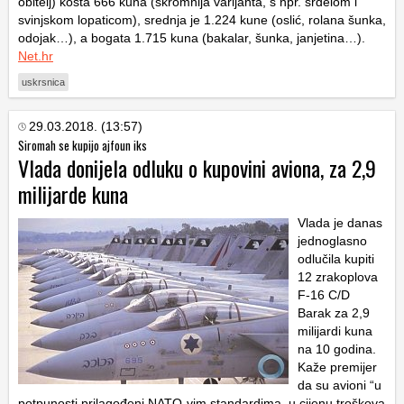
obitelj) košta 666 kuna (skromnija varijanta, s npr. srdelom i
svinjskom lopaticom), srednja je 1.224 kune (oslić, rolana šunka,
odojak…), a bogata 1.715 kuna (bakalar, šunka, janjetina…).
Net.hr
uskrsnica
29.03.2018. (13:57)
Siromah se kupijo ajfoun iks
Vlada donijela odluku o kupovini aviona, za 2,9
milijarde kuna
Vlada je danas
jednoglasno
odlučila kupiti
12 zrakoplova
F-16 C/D
Barak za 2,9
milijardi kuna
na 10 godina.
Kaže premijer
da su avioni “u
potpunosti prilagođeni NATO-vim standardima, u cijenu troškova