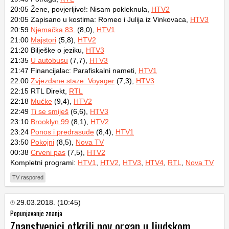
20:05 Žene, povjerljivo!: Nisam pokleknula,
HTV2
20:05 Zapisano u kostima: Romeo i Julija iz Vinkovaca,
HTV3
20:59
Njemačka 83.
(8,0),
HTV1
21:00
Majstori
(5,8),
HTV2
21:20 Bilješke o jeziku,
HTV3
21:35
U autobusu
(7,7),
HTV3
21:47 Financijalac: Parafiskalni nameti,
HTV1
22:00
Zvjezdane staze: Voyager
(7,3),
HTV3
22:15 RTL Direkt,
RTL
22:18
Mućke
(9,4),
HTV2
22:49
Ti se smiješ
(6,6),
HTV3
23:10
Brooklyn 99
(8,1),
HTV2
23:24
Ponos i predrasude
(8,4),
HTV1
23:50
Pokojni
(8,5),
Nova TV
00:38
Crveni pas
(7,5),
HTV2
Kompletni programi:
HTV1
,
HTV2
,
HTV3
,
HTV4
,
RTL
,
Nova TV
TV raspored
29.03.2018. (10:45)
Popunjavanje znanja
Znanstvenici otkrili nov organ u ljudskom