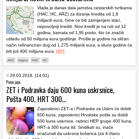
Vlada je danas dala jamstva cestarskih tvrtkama
(HAC, HC, ARZ) za dizanje kredita od 1,8
milijardi eura, čime će biti zamijenjeni stari,
nepovoljniji krediti. Novi kredit je na rok od 12
godina, kamata od 1,95 posto, što će značiti
uštedu od 50 milijuna eura godišnje. Prošle je godine na sličan
način refinanciran dug od 1,275 milijardi eura, a iduće godine će
biti još 400 milijuna eura.
HRT
ARZ
dugovi
HAC
HC
29.03.2018. (14:01)
Puno jaja
ZET i Podravka daju 600 kuna uskrsnice,
Pošta 400, HRT 300…
Zaposlenici ZET-a i Podravke za Uskrs će dobiti
600 kuna, zaposlenici Hrvatske pošte su dobili
500 kuna uskrnice, radnici HEP grupe 400 kuna,
HRT-a 300 kuna itd. Sindikati su, inače
izračunali da uskrsna košarica (za 4-članu