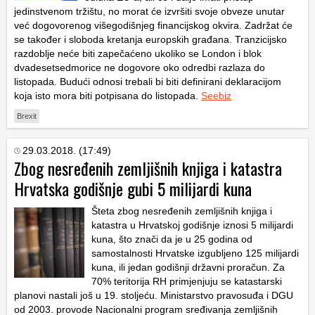
jedinstvenom tržištu, no morat će izvršiti svoje obveze unutar
već dogovorenog višegodišnjeg financijskog okvira. Zadržat će
se također i sloboda kretanja europskih građana. Tranzicijsko
razdoblje neće biti zapečaćeno ukoliko se London i blok
dvadesetsedmorice ne dogovore oko odredbi razlaza do
listopada. Budući odnosi trebali bi biti definirani deklaracijom
koja isto mora biti potpisana do listopada.
Seebiz
Brexit
29.03.2018. (17:49)
Zbog nesređenih zemljišnih knjiga i katastra
Hrvatska godišnje gubi 5 milijardi kuna
Šteta zbog nesređenih zemljišnih knjiga i
katastra u Hrvatskoj godišnje iznosi 5 milijardi
kuna, što znači da je u 25 godina od
samostalnosti Hrvatske izgubljeno 125 milijardi
kuna, ili jedan godišnji državni proračun. Za
70% teritorija RH primjenjuju se katastarski
planovi nastali još u 19. stoljeću. Ministarstvo pravosuđa i DGU
od 2003. provode Nacionalni program sređivanja zemljišnih