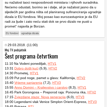
su nažalost taoci nesposobnosti ministara i njihovih suradnika.
Nećemo odustati, borimo se i dalje, ali je nažalost jasno da u
sljedećih par godina ništa od planiranog sufinanciranja ugradnje
dizala iz EU fondova. Moj posao kao eurozastupnice je da EU
radi za ljude i zato neću stati dok se prvo dizalo ne pusti u
promet“ najavila je Borzan.
EU fondovi
ugradnja dizala
29.03.2018. (11:00)
Moj TV podsjetnik
Šest programa četvrtkom
11:10 Na Vodeni ponediljak,
HTV1
13:31
Dobro došli kući
(5,9),
HTV2
14:30 Prometej,
HTV1
15:09 Put pod noge, pamet u glavu: Kalifornija,
HTV2
15:40
Vrijeme sanjarenja
(7,2),
HTV3
15:55
Anno Domini – Kraljevstvo i carstvo
(8,3),
HTV1
16:45 Park Gorongosa – Preporod raja: Ponovna rika,
HTV2
17:15
Zvjezdane staze: Nova generacija
(6,0),
HTV3
18:00 Legendarni vlak Venice Simplon Orient-Express,
HTV3
19:45 Potraga,
RTL