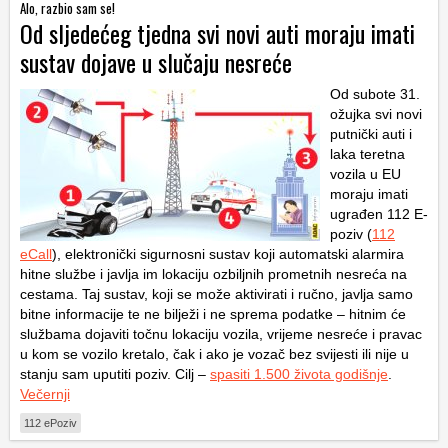
Alo, razbio sam se!
Od sljedećeg tjedna svi novi auti moraju imati
sustav dojave u slučaju nesreće
Od subote 31.
ožujka svi novi
putnički auti i
laka teretna
vozila u EU
moraju imati
ugrađen 112 E-
poziv (
112
eCall
), elektronički sigurnosni sustav koji automatski alarmira
hitne službe i javlja im lokaciju ozbiljnih prometnih nesreća na
cestama. Taj sustav, koji se može aktivirati i ručno, javlja samo
bitne informacije te ne bilježi i ne sprema podatke – hitnim će
službama dojaviti točnu lokaciju vozila, vrijeme nesreće i pravac
u kom se vozilo kretalo, čak i ako je vozač bez svijesti ili nije u
stanju sam uputiti poziv. Cilj –
spasiti 1.500 života godišnje
.
Večernji
112 ePoziv