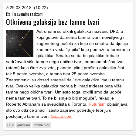
29.03.2018. (10:22)
Eto, i u svemiru rasizam!
Otkrivena galaksija bez tamne tvari
Astronomi su otkrili galaktiku nazvanu DF2, a
koja gotovo da nema tamne tvari, nevidljivog i
zagonetnog počela za koje se smatra da djeluje
kao neka vrsta “ljepila” koje pomaže u formiranju
galaktika. Smatra se da bi galaktike trebale
sadržavati više tamne nego obične tvari, odnosno obična tvar
(atomi) koja čine zvijezde, planete, plin i prašinu galaktika čini
tek 5 posto svemira, a tamna tvar 25 posto svemira.
Znanstvenici su dosad smatrali da “sve galaktike imaju tamnu
tvar. Ovako velika galaktika morala bi imati trideset puta više
tamne nego obične tvari. Umjesto toga, otkrili smo da uopće
nema tamne tvari. To ne bi smjelo biti moguće”, rekao je
Roberto Abraham sa sveučilišta u Torontu.
Futurism
objašnjava
što ovo otkriće znači i zašto zapravo potvrđuje teoriju u
postojanju tamne tvari.
Space.com
DF2
galaksija
tamna tvar