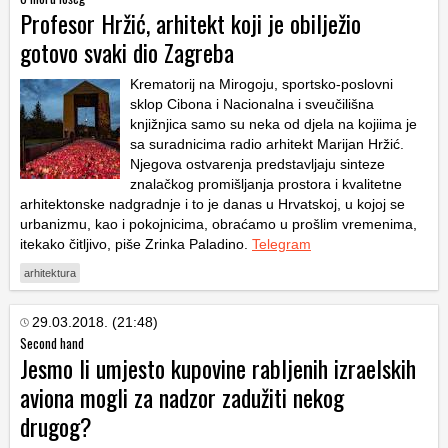
Profesor Hržić, arhitekt koji je obilježio
gotovo svaki dio Zagreba
Krematorij na Mirogoju, sportsko-poslovni
sklop Cibona i Nacionalna i sveučilišna
knjižnjica samo su neka od djela na kojiima je
sa suradnicima radio arhitekt Marijan Hržić.
Njegova ostvarenja predstavljaju sinteze
znalačkog promišljanja prostora i kvalitetne
arhitektonske nadgradnje i to je danas u Hrvatskoj, u kojoj se
urbanizmu, kao i pokojnicima, obraćamo u prošlim vremenima,
itekako čitljivo, piše Zrinka Paladino.
Telegram
arhitektura
29.03.2018. (21:48)
Second hand
Jesmo li umjesto kupovine rabljenih izraelskih
aviona mogli za nadzor zadužiti nekog
drugog?