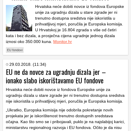
Hrvatska neće dobiti novce iz fondova Europske
unije za ugradnju dizala u stare zgrade jer ni
trenutno dostupna sredstva nije iskoristila u
prihvatljivoj mjeri, poručila je Europska komisija.
U Hrvatskoj je 16.804 zgrada s više od četiri
kata i bez dizala, a prosječna cijena ugradnje jednog dizala
iznosi oko 350.000 kuna.
Monitor.hr
EU fondovi
29.03.2018. (11:34)
EU ne da novce za ugradnju dizala jer –
ionako slabo iskorištavamo EU fondove
Hrvatska neće dobiti novce iz fondova Europske unije za
ugradnju dizala u stare zgrade jer ni trenutno dostupna sredstva
nije iskoristila u prihvatljivoj mjeri, poručila je Europska komisija.
„Ukratko, Europska komisija nije odobrila pokretanje novih
projekata jer je iskorištenost trenutno dostupnih sredstava
očajna. Kao što smo se i pribojavali, puklo je na najslabijoj karici,
ministarstvu regionalnog razvoja i EU fondova. Očito je da nisu