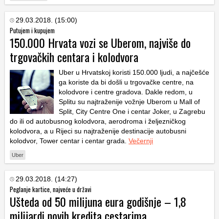
29.03.2018. (15:00)
Putujem i kupujem
150.000 Hrvata vozi se Uberom, najviše do
trgovačkih centara i kolodvora
Uber u Hrvatskoj koristi 150.000 ljudi, a najčešće
ga koriste da bi došli u trgovačke centre, na
kolodvore i centre gradova. Dakle redom, u
Splitu su najtraženije vožnje Uberom u Mall of
Split, City Centre One i centar Joker, u Zagrebu
do ili od autobusnog kolodvora, aerodroma i željezničkog
kolodvora, a u Rijeci su najtraženije destinacije autobusni
kolodvor, Tower centar i centar grada.
Večernji
Uber
29.03.2018. (14:27)
Peglanje kartice, najveće u državi
Ušteda od 50 milijuna eura godišnje – 1,8
milijardi novih kredita cestarima