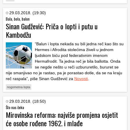
29.03.2018. (19:30)
Bala, bola, balon
Sinan Gudžević: Priča o lopti i putu u
Kambodžu
“Balun i lopta nekada su bili jedna reč kao što su
Hermes i Afrodita stolećima živeli u jednom
ljudskom biću pod federativnim imenom
Hermafrodit. Ta jedna reč je bila ballotta. Onda
se negde nešto u reči uzbururetilo, bururet se
nije smanjivao no je rastao, pa je porastao dotle, da se na kraju
reč raspala”, piše Sinan Gudžević za
Novosti
.
nogometna lopta
29.03.2018. (18:50)
Što nas čeka
Mirovinska reforma: najviše promjena osjetit
će osobe rođene 1962. i mlađe