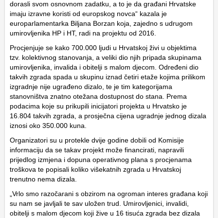
dorasli svom osnovnom zadatku, a to je da građani Hrvatske
imaju izravne koristi od europskog novca“ kazala je
europarlamentarka Biljana Borzan koja, zajedno s udrugom
umirovljenika HP i HT, radi na projektu od 2016.
Procjenjuje se kako 700.000 ljudi u Hrvatskoj živi u objektima
tzv. kolektivnog stanovanja, a veliki dio njih pripada skupinama
umirovljenika, invalida i obitelji s malom djecom. Određeni dio
takvih zgrada spada u skupinu iznad četiri etaže kojima prilikom
izgradnje nije ugrađeno dizalo, te je tim kategorijama
stanovništva znatno otežana dostupnost do stana. Prema
podacima koje su prikupili inicijatori projekta u Hrvatsko je
16.804 takvih zgrada, a prosječna cijena ugradnje jednog dizala
iznosi oko 350.000 kuna.
Organizatori su u protekle dvije godine dobili od Komisije
informaciju da se takav projekt može financirati, napravili
prijedlog izmjena i dopuna operativnog plana s procjenama
troškova te popisali koliko višekatnih zgrada u Hrvatskoj
trenutno nema dizala.
„Vrlo smo razočarani s obzirom na ogroman interes građana koji
su nam se javljali te sav uložen trud. Umirovljenici, invalidi,
obitelji s malom djecom koji žive u 16 tisuća zgrada bez dizala