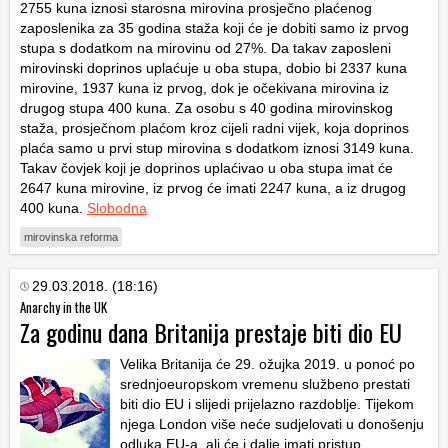
2755 kuna iznosi starosna mirovina prosječno plaćenog
zaposlenika za 35 godina staža koji će je dobiti samo iz prvog
stupa s dodatkom na mirovinu od 27%. Da takav zaposleni
mirovinski doprinos uplaćuje u oba stupa, dobio bi 2337 kuna
mirovine, 1937 kuna iz prvog, dok je očekivana mirovina iz
drugog stupa 400 kuna. Za osobu s 40 godina mirovinskog
staža, prosječnom plaćom kroz cijeli radni vijek, koja doprinos
plaća samo u prvi stup mirovina s dodatkom iznosi 3149 kuna.
Takav čovjek koji je doprinos uplaćivao u oba stupa imat će
2647 kuna mirovine, iz prvog će imati 2247 kuna, a iz drugog
400 kuna.
Slobodna
mirovinska reforma
29.03.2018. (18:16)
Anarchy in the UK
Za godinu dana Britanija prestaje biti dio EU
Velika Britanija će 29. ožujka 2019. u ponoć po
srednjoeuropskom vremenu službeno prestati
biti dio EU i slijedi prijelazno razdoblje. Tijekom
njega London više neće sudjelovati u donošenju
odluka EU-a, ali će i dalje imati pristup