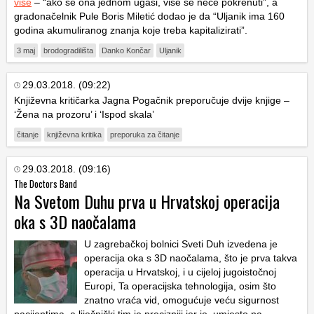
više
– “ako se ona jednom ugasi, više se neće pokrenuti”, a
gradonačelnik Pule Boris Miletić dodao je da “Uljanik ima 160
godina akumuliranog znanja koje treba kapitalizirati”.
3 maj
brodogradilišta
Danko Končar
Uljanik
29.03.2018. (09:22)
Književna kritičarka Jagna Pogačnik preporučuje dvije knjige –
‘Žena na prozoru’ i ‘Ispod skala’
čitanje
književna kritika
preporuka za čitanje
29.03.2018. (09:16)
The Doctors Band
Na Svetom Duhu prva u Hrvatskoj operacija
oka s 3D naočalama
U zagrebačkoj bolnici Sveti Duh izvedena je
operacija oka s 3D naočalama, što je prva takva
operacija u Hrvatskoj, i u cijeloj jugoistočnoj
Europi, Ta operacijska tehnologija, osim što
znatno vraća vid, omogućuje veću sigurnost