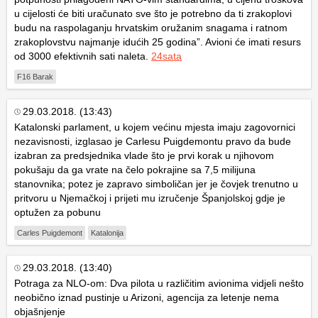
u cijelosti će biti uračunato sve što je potrebno da ti zrakoplovi
budu na raspolaganju hrvatskim oružanim snagama i ratnom
zrakoplovstvu najmanje idućih 25 godina”. Avioni će imati resurs
od 3000 efektivnih sati naleta.
24sata
F16 Barak
29.03.2018. (13:43)
Katalonski parlament, u kojem većinu mjesta imaju zagovornici
nezavisnosti, izglasao je Carlesu Puigdemontu pravo da bude
izabran za predsjednika vlade što je prvi korak u njihovom
pokušaju da ga vrate na čelo pokrajine sa 7,5 milijuna
stanovnika; potez je zapravo simboličan jer je čovjek trenutno u
pritvoru u Njemačkoj i prijeti mu izručenje Španjolskoj gdje je
optužen za pobunu
Carles Puigdemont
Katalonija
29.03.2018. (13:40)
Potraga za NLO-om: Dva pilota u različitim avionima vidjeli nešto
neobično iznad pustinje u Arizoni, agencija za letenje nema
objašnjenje