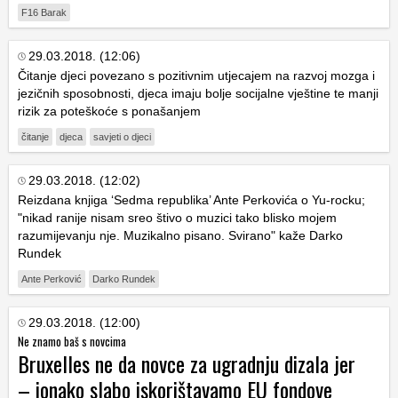
F16 Barak
29.03.2018. (12:06)
Čitanje djeci povezano s pozitivnim utjecajem na razvoj mozga i
jezičnih sposobnosti, djeca imaju bolje socijalne vještine te manji
rizik za poteškoće s ponašanjem
čitanje
djeca
savjeti o djeci
29.03.2018. (12:02)
Reizdana knjiga ‘Sedma republika’ Ante Perkovića o Yu-rocku;
"nikad ranije nisam sreo štivo o muzici tako blisko mojem
razumijevanju nje. Muzikalno pisano. Svirano" kaže Darko
Rundek
Ante Perković
Darko Rundek
29.03.2018. (12:00)
Ne znamo baš s novcima
Bruxelles ne da novce za ugradnju dizala jer
– ionako slabo iskorištavamo EU fondove