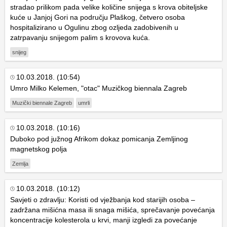
stradao prilikom pada velike količine snijega s krova obiteljske
kuće u Janjoj Gori na području Plaškog, četvero osoba
hospitalizirano u Ogulinu zbog ozljeda zadobivenih u
zatrpavanju snijegom palim s krovova kuća.
snijeg
10.03.2018. (10:54)
Umro Milko Kelemen, "otac" Muzičkog biennala Zagreb
Muzički biennale Zagreb
umrli
10.03.2018. (10:16)
Duboko pod južnog Afrikom dokaz pomicanja Zemljinog
magnetskog polja
Zemlja
10.03.2018. (10:12)
Savjeti o zdravlju: Koristi od vježbanja kod starijih osoba –
zadržana mišićna masa ili snaga mišića, sprečavanje povećanja
koncentracije kolesterola u krvi, manji izgledi za povećanje