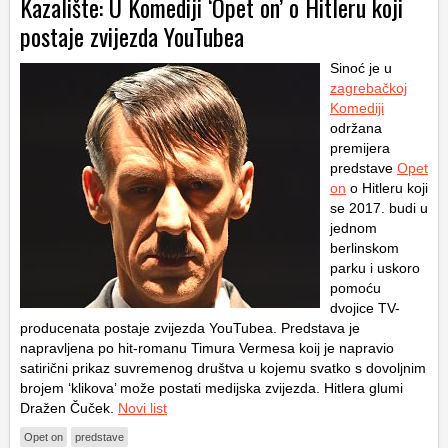
Kazalište: U Komediji ‘Opet on’ o Hitleru koji
postaje zvijezda YouTubea
Sinoć je u
zagrebačkoj
Komediji
održana
premijera
predstave
Opet
on
o Hitleru koji
se 2017. budi u
jednom
berlinskom
parku i uskoro
pomoću
dvojice TV-
producenata postaje zvijezda YouTubea. Predstava je
napravljena po hit-romanu Timura Vermesa koij je napravio
satirični prikaz suvremenog društva u kojemu svatko s dovoljnim
brojem ‘klikova’ može postati medijska zvijezda. Hitlera glumi
Dražen Čuček.
Novi list
Opet on
predstave