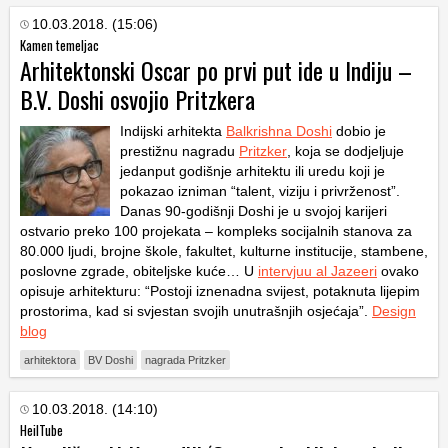
10.03.2018. (15:06)
Kamen temeljac
Arhitektonski Oscar po prvi put ide u Indiju –
B.V. Doshi osvojio Pritzkera
Indijski arhitekta
Balkrishna Doshi
dobio je
prestižnu nagradu
Pritzker
, koja se dodjeljuje
jedanput godišnje arhitektu ili uredu koji je
pokazao izniman “talent, viziju i privrženost”.
Danas 90-godišnji Doshi je u svojoj karijeri
ostvario preko 100 projekata – kompleks socijalnih stanova za
80.000 ljudi, brojne škole, fakultet, kulturne institucije, stambene,
poslovne zgrade, obiteljske kuće… U
intervjuu al Jazeeri
ovako
opisuje arhitekturu: “Postoji iznenadna svijest, potaknuta lijepim
prostorima, kad si svjestan svojih unutrašnjih osjećaja”.
Design
blog
arhitektora
BV Doshi
nagrada Pritzker
10.03.2018. (14:10)
HeilTube