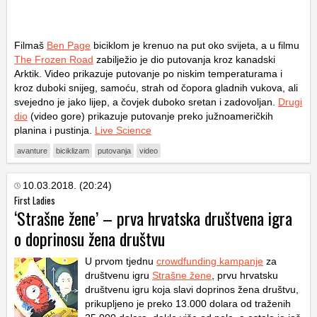
Filmaš
Ben Page
biciklom je krenuo na put oko svijeta, a u filmu
The Frozen Road
zabilježio je dio putovanja kroz kanadski
Arktik. Video prikazuje putovanje po niskim temperaturama i
kroz duboki snijeg, samoću, strah od čopora gladnih vukova, ali
svejedno je jako lijep, a čovjek duboko sretan i zadovoljan.
Drugi
dio
(video gore) prikazuje putovanje preko južnoameričkih
planina i pustinja.
Live Science
avanture
biciklizam
putovanja
video
10.03.2018. (20:24)
First Ladies
‘Strašne žene’ – prva hrvatska društvena igra
o doprinosu žena društvu
U prvom tjednu
crowdfunding kampanje
za
društvenu igru
Strašne žene
, prvu hrvatsku
društvenu igru koja slavi doprinos žena društvu,
prikupljeno je preko 13.000 dolara od traženih