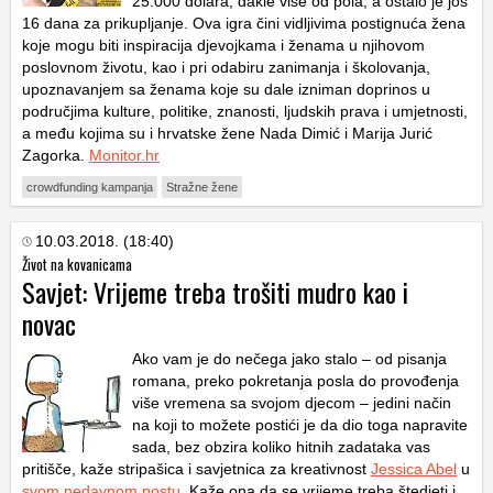
25.000 dolara, dakle više od pola, a ostalo je još
16 dana za prikupljanje. Ova igra čini vidljivima postignuća žena
koje mogu biti inspiracija djevojkama i ženama u njihovom
poslovnom životu, kao i pri odabiru zanimanja i školovanja,
upoznavanjem sa ženama koje su dale izniman doprinos u
područjima kulture, politike, znanosti, ljudskih prava i umjetnosti,
a među kojima su i hrvatske žene Nada Dimić i Marija Jurić
Zagorka.
Monitor.hr
crowdfunding kampanja
Stražne žene
10.03.2018. (18:40)
Život na kovanicama
Savjet: Vrijeme treba trošiti mudro kao i
novac
Ako vam je do nečega jako stalo – od pisanja
romana, preko pokretanja posla do provođenja
više vremena sa svojom djecom – jedini način
na koji to možete postići je da dio toga napravite
sada, bez obzira koliko hitnih zadataka vas
pritišče, kaže stripašica i savjetnica za kreativnost
Jessica Abel
u
svom nedavnom postu
. Kaže ona da se vrijeme treba štedjeti i