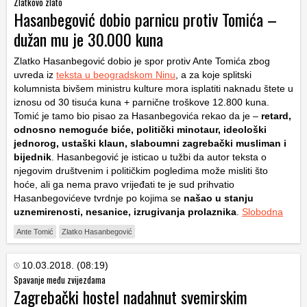
Zlatkovo zlato
Hasanbegović dobio parnicu protiv Tomića –
dužan mu je 30.000 kuna
Zlatko Hasanbegović dobio je spor protiv Ante Tomića zbog
uvreda iz
teksta u beogradskom Ninu
, a za koje splitski
kolumnista bivšem ministru kulture mora isplatiti naknadu štete u
iznosu od 30 tisuća kuna + parnične troškove 12.800 kuna.
Tomić je tamo bio pisao za Hasanbegovića rekao da je –
retard,
odnosno nemoguće biće, politički minotaur, ideološki
jednorog, ustaški klaun, slaboumni zagrebački musliman i
bijednik
. Hasanbegović je isticao u tužbi da autor teksta o
njegovim društvenim i političkim pogledima može misliti što
hoće, ali ga nema pravo vrijeđati te je sud prihvatio
Hasanbegovićeve tvrdnje po kojima se
našao u stanju
uznemirenosti, nesanice, izrugivanja prolaznika
.
Slobodna
Ante Tomić
Zlatko Hasanbegović
10.03.2018. (08:19)
Spavanje među zvijezdama
Zagrebački hostel nadahnut svemirskim