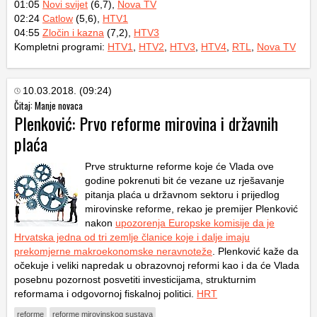
01:05
Novi svijet
(6,7),
Nova TV
02:24
Catlow
(5,6),
HTV1
04:55
Zločin i kazna
(7,2),
HTV3
Kompletni programi:
HTV1
,
HTV2
,
HTV3
,
HTV4
,
RTL
,
Nova TV
10.03.2018. (09:24)
Čitaj: Manje novaca
Plenković: Prvo reforme mirovina i državnih
plaća
Prve strukturne reforme koje će Vlada ove
godine pokrenuti bit će vezane uz rješavanje
pitanja plaća u državnom sektoru i prijedlog
mirovinske reforme, rekao je premijer Plenković
nakon
upozorenja Europske komisije da je
Hrvatska jedna od tri zemlje članice koje i dalje imaju
prekomjerne makroekonomske neravnoteže
. Plenković kaže da
očekuje i veliki napredak u obrazovnoj reformi kao i da će Vlada
posebnu pozornost posvetiti investicijama, strukturnim
reformama i odgovornoj fiskalnoj politici.
HRT
reforme
reforme mirovinskog sustava