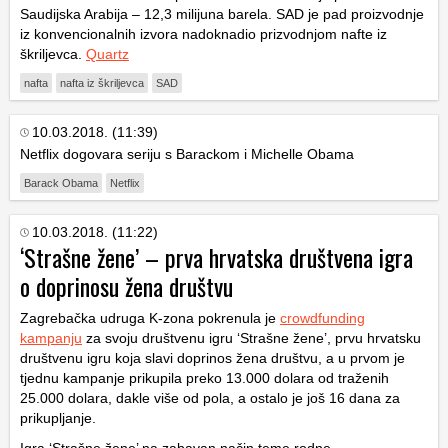
Saudijska Arabija – 12,3 milijuna barela. SAD je pad proizvodnje
iz konvencionalnih izvora nadoknadio prizvodnjom nafte iz
škriljevca.
Quartz
nafta
nafta iz škriljevca
SAD
10.03.2018. (11:39)
Netflix dogovara seriju s Barackom i Michelle Obama
Barack Obama
Netflix
10.03.2018. (11:22)
‘Strašne žene’ – prva hrvatska društvena igra
o doprinosu žena društvu
Zagrebačka udruga K-zona pokrenula je
crowdfunding
kampanju
za svoju društvenu igru ‘Strašne žene’, prvu hrvatsku
društvenu igru koja slavi doprinos žena društvu, a u prvom je
tjednu kampanje prikupila preko 13.000 dolara od traženih
25.000 dolara, dakle više od pola, a ostalo je još 16 dana za
prikupljanje.