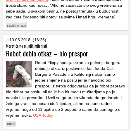
trošiti slično kao novac: “Ako ne sačuvate dio svog vremena za
sebe sada, u svakom tjednu, ne postoji trenutak u budućnosti
kad ćete čudesno biti gotovi sa svime i imati hrpu vremena”.
savjeti o radu
10.03.2018. (16:26)
Morat ćemo mi njih mijenjati
Robot dobio otkaz – bio prespor
Robot Flippy specijaliziran za pečenje burgera
dobio je otkaz iz poslovnice fast fooda Cali
Burger u Pasadeni u Kaliforniji nakon samo
jedne smjene na poslu jer je navodno bio
prespor. Iz tvrtke odgovaraju da je robot zapravo
bio dobar na poslu, ali da je bio hit među mušterijama pa je
navala bila prevelika. Uzeli su ga preko vikenda da ga dorade i
žele ga vratiti na posao idući tjedan, ali ne na puno radno
vrijeme, nego od 11 ujutro do 2 popodne samo da pomogne u
vrijeme ručka.
USA Today
roboti