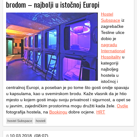
brodom – najbolji u istočnoj Europi
Hostel
Subspace
iz
zagrebačke
Tesline ulice
dobio je
nagradu
International
Hospitality
u
kategoriji
najboljeg
hostela u
istočnoj i
centralnoj Europi, a poseban je po tome što gosti ondje spavaju
u kapsulama, kao u svemirskom brodu. Kaže vlasnik da je htio
mjesto u kojem gosti imaju svoju privatnost i sigurnost, a opet se
u javnim, zajedničkim prostorima mogu družiti kada žele.
Ovdje
fotografija hostela, na
Bookingu
dobre ocjene.
HRT
hostel Subspace
hosteli
10.03.2018. (08:07)