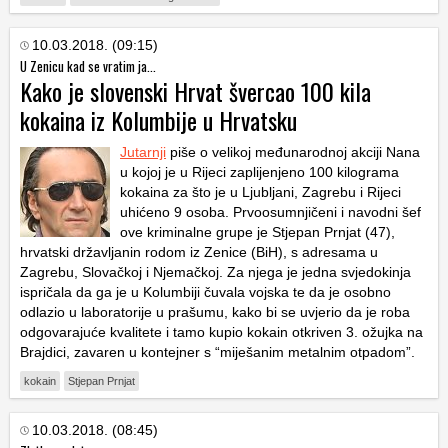
10.03.2018. (09:15)
U Zenicu kad se vratim ja...
Kako je slovenski Hrvat švercao 100 kila
kokaina iz Kolumbije u Hrvatsku
Jutarnji
piše o velikoj međunarodnoj akciji Nana
u kojoj je u Rijeci zaplijenjeno 100 kilograma
kokaina za što je u Ljubljani, Zagrebu i Rijeci
uhićeno 9 osoba. Prvoosumnjičeni i navodni šef
ove kriminalne grupe je Stjepan Prnjat (47),
hrvatski državljanin rodom iz Zenice (BiH), s adresama u
Zagrebu, Slovačkoj i Njemačkoj. Za njega je jedna svjedokinja
ispričala da ga je u Kolumbiji čuvala vojska te da je osobno
odlazio u laboratorije u prašumu, kako bi se uvjerio da je roba
odgovarajuće kvalitete i tamo kupio kokain otkriven 3. ožujka na
Brajdici, zavaren u kontejner s “miješanim metalnim otpadom”.
kokain
Stjepan Prnjat
10.03.2018. (08:45)