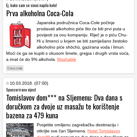
Ej, kako sam se sinoć napila kole!
Prva alkoholna Coca-Cola
Japanska podružnica Coca-Cole počinje
prodavati alkoholno piće što će biti prvi puta u
povijesti za ovu kompaniju. Riječ je o piću Chu-
Hi u limenci u kojem se biti zamiješano žestoko
alkoholno piće shōchū, gazirana voda i limun.
Moći će ga se kupiti s okusom limete, grejpa i drugih vrsta voća,
a imat će do 9% alkohola.
Mashable
Coca cola
10.03.2018. (07:00)
Sponzorirana vijest
Tomislavov dom*** na Sljemenu: Dva dana s
doručkom za dvoje uz masažu te korištenje
bazena za 479 kuna
Posjetite omiljenu zagrebačku destinaciju i
otkrijte sve čari Sljemena.
Hotel Tomislavov