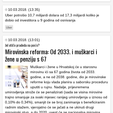
10.03.2018. (13:35)
Uber potrošio 10,7 milijardi dolara od 17,3 milijardi koliko je
dobio od investitora u 9 godina od osnivanja
Uber
10.03.2018. (13:01)
Jel otiš'o pradeda na pos'o?
Mirovinska reforma: Od 2033. i muškarci i
žene u penziju s 67
Muškarci i žene u Hrvatskoj će u starosnu
mirovinu ići sa 67 godina života od 2033.
godine, a ne od 2038. godine, dio je mirovinske
reforme koju vlada planira u saborsku proceduru
uputiti u rujnu. Nadalje, prijevremena
umirovljenja strože će se penalizirati (sada se visina mirovine
trajno smanjuje za svaki mjesec ranijeg umirovljenja u iznosu od
0,10% do 0,34%), smanjit će se broj zanimanja s beneficiranim
radnim stažem, vjerojatno će se jačati a ne ukinuti drugi
mirovinski stup, a do 2020. uvest će se nacionalna mirovina.