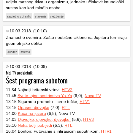
udjela masnog tkiva u organizmu, jednako učinkovit imunološki
sustav kao kod mlađih osoba
savjeti o zdravlju
starenje
vježbanje
10.03.2018. (10:10)
Znanost o svemiru: Zašto neobične ciklone na Jupiteru formiraju
geometrijske oblike
Jupiter
svemir
10.03.2018. (10:09)
Moj TV podsjetnik
Šest programa subotom
11:34 Najbolji britanski vrtovi,
HTV2
11:45
Svete tajne sestrinstva Ya-Ya
(6,0),
Nova TV
13:15 Sigurno u prometu – crne točke,
HTV1
13:15
Opasne djevojke
(7,0),
RTL
14:00
Kuća na jezeru
(6,8), Nova TV
14:03
Djevojke, djevojke, djevojke!
(5,6),
HTV3
15:10
Neka bolji pobijedi
(6,3),
RTL
16:04 Bonton: Putovanje s iritirajućim suputnikom,
HTV1