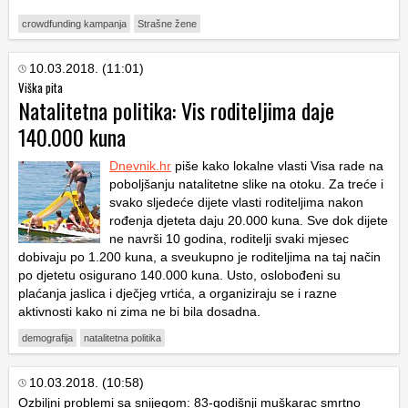
crowdfunding kampanja
Strašne žene
10.03.2018. (11:01)
Viška pita
Natalitetna politika: Vis roditeljima daje
140.000 kuna
Dnevnik.hr
piše kako lokalne vlasti Visa rade na
poboljšanju natalitetne slike na otoku. Za treće i
svako sljedeće dijete vlasti roditeljima nakon
rođenja djeteta daju 20.000 kuna. Sve dok dijete
ne navrši 10 godina, roditelji svaki mjesec
dobivaju po 1.200 kuna, a sveukupno je roditeljima na taj način
po djetetu osigurano 140.000 kuna. Usto, oslobođeni su
plaćanja jaslica i dječjeg vrtića, a organiziraju se i razne
aktivnosti kako ni zima ne bi bila dosadna.
demografija
natalitetna politika
10.03.2018. (10:58)
Ozbiljni problemi sa snijegom: 83-godišnji muškarac smrtno