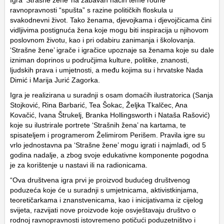
Igra ‘Strašne žene’ na zabavan način teme rodne
ravnopravnosti “spušta” s razine političkih floskula u
svakodnevni život. Tako ženama, djevojkama i djevojčicama čini
vidljivima postignuća žena koje mogu biti inspiracija u njihovom
poslovnom životu, kao i pri odabiru zanimanja i školovanja.
‘Strašne žene’ igrače i igračice upoznaje sa ženama koje su dale
izniman doprinos u područjima kulture, politike, znanosti,
ljudskih prava i umjetnosti, a među kojima su i hrvatske Nada
Dimić i Marija Jurić Zagorka.
Igra je realizirana u suradnji s osam domaćih ilustratorica (Sanja
Stojković, Rina Barbarić, Tea Šokac, Željka Tkalčec, Ana
Kovačić, Ivana Štrukelj, Branka Hollingsworth i Nataša Rašović)
koje su ilustrirale portrete ‘Strašnih žena’ na kartama, te
spisateljem i programerom Želimirom Perišem. Pravila igre su
vrlo jednostavna pa ‘Strašne žene’ mogu igrati i najmlađi, od 5
godina nadalje, a zbog svoje edukativne komponente pogodna
je za korištenje u nastavi ili na radionicama.
“Ova društvena igra prvi je proizvod budućeg društvenog
poduzeća koje će u suradnji s umjetnicama, aktivistkinjama,
teoretičarkama i znanstvenicama, kao i inicijativama iz cijelog
svijeta, razvijati nove proizvode koje osvještavaju društvo o
rodnoj ravnopravnosti istovremeno potičući poduzetništvo i