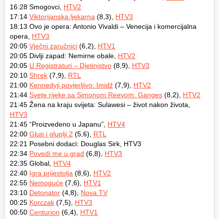
16:28 Smogovci,
HTV2
17:14
Viktorijanska ljekarna
(8,3),
HTV3
18:13 Ovo je opera: Antonio Vivaldi – Venecija i komercijalna
opera,
HTV3
20:05
Vječni zaručnici
(6,2),
HTV1
20:05 Divlji zapad: Nemirne obale,
HTV2
20:05
U Registraturi – Djetinjstvo
(8,9),
HTV3
20:10
Shrek
(7,9),
RTL
21:00
Kennedyji povjerljivo: Imidž
(7,9),
HTV2
21:44
Svete rijeke sa Simonom Reevom: Ganges
(8,2),
HTV2
21:45 Žena na kraju svijeta: Sulawesi – život nakon života,
HTV3
21:45 “Proizvedeno u Japanu”,
HTV4
22:00
Glup i gluplji 2
(5,6),
RTL
22:21 Posebni dodaci: Douglas Sirk, HTV3
22:34
Povedi me u grad
(6,8),
HTV3
22:35 Global,
HTV4
22:40
Igra prijestolja
(8,6),
HTV2
22:55
Nemoguće
(7,6),
HTV1
23:10
Detonator
(4,8),
Nova TV
00:25
Korczak
(7,5),
HTV3
00:50
Centurion
(6,4),
HTV1