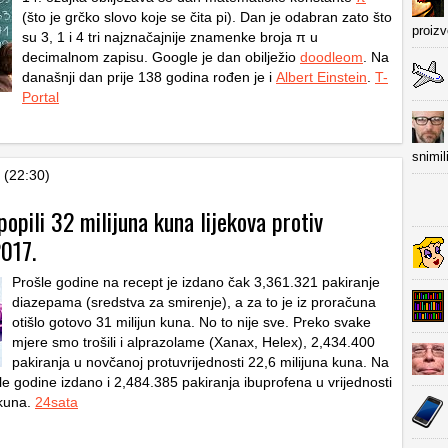
(što je grčko slovo koje se čita pi). Dan je odabran zato što
proiz
su 3, 1 i 4 tri najznačajnije znamenke broja π u
decimalnom zapisu. Google je dan obilježio
doodleom
. Na
današnji dan prije 138 godina rođen je i
Albert Einstein
.
T-
Portal
snimil
 (22:30)
popili 32 milijuna kuna lijekova protiv
2017.
Prošle godine na recept je izdano čak 3,361.321 pakiranje
diazepama (sredstva za smirenje), a za to je iz proračuna
otišlo gotovo 31 milijun kuna. No to nije sve. Preko svake
mjere smo trošili i alprazolame (Xanax, Helex), 2,434.400
pakiranja u novčanoj protuvrijednosti 22,6 milijuna kuna. Na
le godine izdano i 2,484.385 pakiranja ibuprofena u vrijednosti
 kuna.
24sata