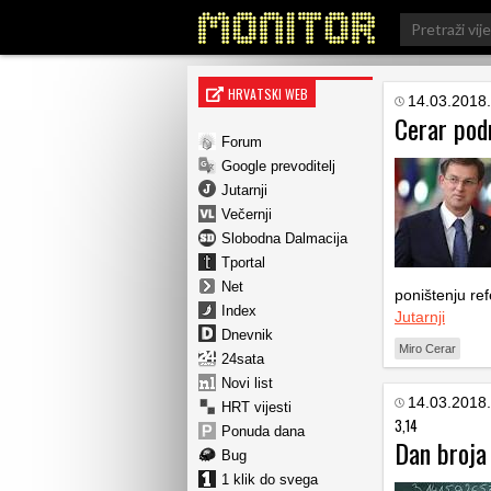
Search
for:
HRVATSKI WEB
14.03.2018.
Cerar pod
Forum
Google prevoditelj
Jutarnji
Večernji
Slobodna Dalmacija
Tportal
Net
poništenju re
Index
Jutarnji
Dnevnik
Miro Cerar
24sata
Novi list
14.03.2018.
HRT vijesti
3,14
Ponuda dana
Dan broja 
Bug
1 klik do svega