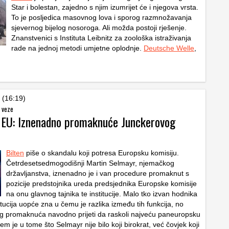
Star i bolestan, zajedno s njim izumrijet će i njegova vrsta.
To je posljedica masovnog lova i sporog razmnožavanja
sjevernog bijelog nosoroga. Ali možda postoji rješenje.
Znanstvenici s Instituta Leibnitz za zoološka istraživanja
rade na jednoj metodi umjetne oplodnje.
Deutsche Welle
,
 (16:19)
 veze
 EU: Iznenadno promaknuće Junckerovog
Bilten
piše o skandalu koji potresa Europsku komisiju.
Četrdesetsedmogodišnji Martin Selmayr, njemačkog
državljanstva, iznenadno je i van procedure promaknut s
pozicije predstojnika ureda predsjednika Europske komisije
na onu glavnog tajnika te institucije. Malo tko izvan hodnika
titucija uopće zna u čemu je razlika između tih funkcija, no
tog promaknuća navodno prijeti da raskoli najveću paneuropsku
em je u tome što Selmayr nije bilo koji birokrat, već čovjek koji