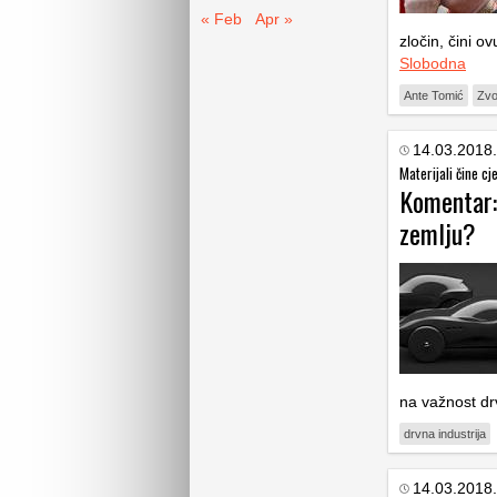
« Feb
Apr »
zločin, čini 
Slobodna
Ante Tomić
Zvo
14.03.2018.
Materijali čine cj
Komentar:
zemlju?
na važnost drv
drvna industrija
14.03.2018.