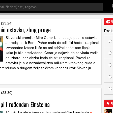
A
 (23:24)
nio ostavku, zbog pruge
Prek
Slovenski premijer Miro Cerar iznenada je podnio ostavku,
a predsjednik Borut Pahor sada će odlučiti hoće li raspisati
izvanredne izbore ili će se oni održati početkom lipnja
kako je bilo predviđeno. Cerar je najavio da će vladu voditi
do izbora, bez obzira kada će biti raspisani. Povod za
ostavku je bilo nezadovoljstvo odlukom vrhovnog suda o
ferenduma o drugom željezničkom koridoru kroz Sloveniju.
 (23:30)
pi i rođendan Einsteina
F
14. ožujka obilježava se dan matematičke konstante
π