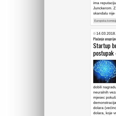
ima reputacij
Junckerom. Zan
skandalu nije 
Europska komisij
14.03.2018.
Plaćanje unaprije
Startup bu
postupak 
dobili nagrad
neuralnih vez
mjesec pokuša
demonstracija 
dolara (većin
dolara, koje 