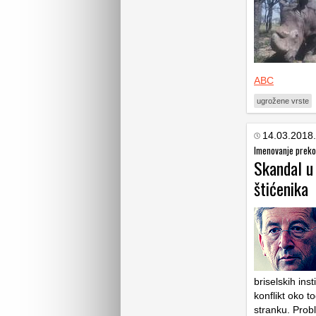
ABC
ugrožene vrste
14.03.2018.
Imenovanje preko
Skandal u
štićenika
briselskih ins
konflikt oko 
stranku. Probl