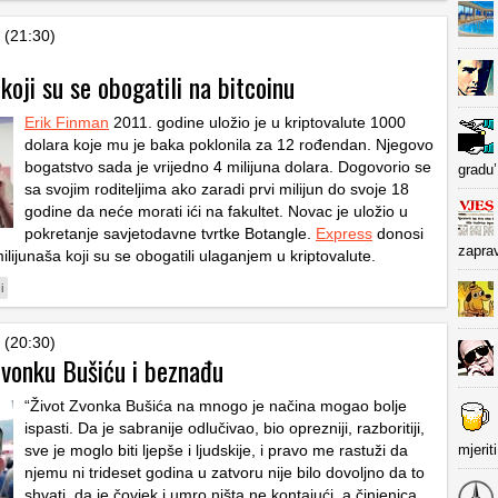
 (21:30)
 koji su se obogatili na bitcoinu
Erik Finman
2011. godine uložio je u kriptovalute 1000
dolara koje mu je baka poklonila za 12 rođendan. Njegovo
bogatstvo sada je vrijedno 4 milijuna dolara. Dogovorio se
gradu’
sa svojim roditeljima ako zaradi prvi milijun do svoje 18
godine da neće morati ići na fakultet. Novac je uložio u
pokretanje savjetodavne tvrtke Botangle.
Express
donosi
zapra
milijunaša koji su se obogatili ulaganjem u kriptovalute.
i
 (20:30)
Zvonku Bušiću i beznađu
“Život Zvonka Bušića na mnogo je načina mogao bolje
ispasti. Da je sabranije odlučivao, bio oprezniji, razboritiji,
sve je moglo biti ljepše i ljudskije, i pravo me rastuži da
mjerit
njemu ni trideset godina u zatvoru nije bilo dovoljno da to
shvati, da je čovjek i umro ništa ne kontajući, a činjenica