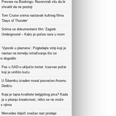
Prevare na Bookingu: Rezervirali vilu da bi
shvatili da ne postoji
Tom Cruise snima nastavak kultnog filma
‘Days of Thunder’
Snima se dokumentarni film ‘Zagreb
Underground – Kako je počeo rave u mom
‘Vjesnik u plamenu‘. Pogledajte strip koji je
nastao na temelju istraživanja što se
vo dogodilo
Pas u SAD-u uključio toster. Izazvao požar
koji je uništio kuću
U Šibeniku izrađen mural posvećen Arsenu
Dediću
Koja je tajna kvalitete belgijskog piva? Kada
je u pitanju kreativnost, nitko se ne može
i s njima
Mercedes bilježi snažan rast prodaje