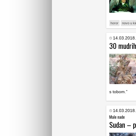
horor
novo u k
14.03.2018.
30 mudrih
s tobom.”
14.03.2018.
Male nade
Sudan – po