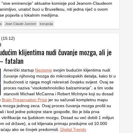
u “sive eminencije” aktualne komisije pod Jeanom-Claudeom
imljivo, unatoč buci u Bruxellesu, niti jedna riječ o ovom
se pojavila u lokalnim medijima.
a
Jean-Claude Juncker
korupcija
 (15:12)
d
dućim klijentima nudi čuvanje mozga, ali je
– fatalan
Američki startup
Nectome
svojim budućim klijentima nudi
čuvanje njihovog mozga do mikroskopskih detalja, kako bi u
budućnosti iz njega mogli rekreirati čovjeku svijest. Ovaj se
proces naziva “visokotehnološko balzamiranje”, a tim vode
stanoviti Michael McCanna i Robert McIntyre koji su dosad
u
Brain Preservation Prize
jer su sačuvali kompletnu mapu
a mozga jednog zeca. Ovaj proces čuvanja mozga prošli su
li i kod jedne pokojne stare gospođe, što je bila prva
vitrifikacije na ljudskom mozgu. Dosad su već dobili 1 milijun
om od države), a od klijenata primaju predujme od 10.000
vraćaju ako se čovjek predomisli.
Digital Trends