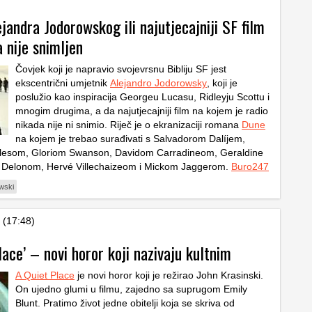
jandra Jodorowskog ili najutjecajniji SF film
a nije snimljen
Čovjek koji je napravio svojevrsnu Bibliju SF jest
ekscentrični umjetnik
Alejandro Jodorowsky
, koji je
poslužio kao inspiracija Georgeu Lucasu, Ridleyju Scottu i
mnogim drugima, a da najutjecajniji film na kojem je radio
nikada nije ni snimio. Riječ je o ekranizaciji romana
Dune
na kojem je trebao surađivati s Salvadorom Dalíjem,
esom, Gloriom Swanson, Davidom Carradineom, Geraldine
in Delonom, Hervé Villechaizeom i Mickom Jaggerom.
Buro247
wski
 (17:48)
lace’ – novi horor koji nazivaju kultnim
A Quiet Place
je novi horor koji je režirao John Krasinski.
On ujedno glumi u filmu, zajedno sa suprugom Emily
Blunt. Pratimo život jedne obitelji koja se skriva od