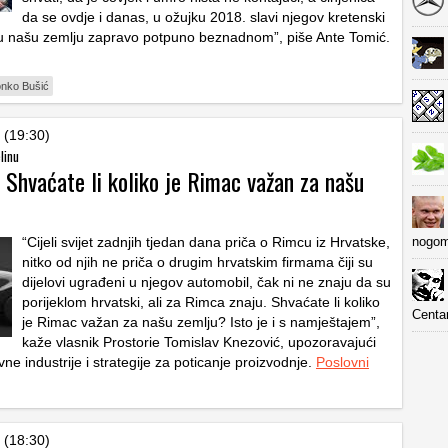
da se ovdje i danas, u ožujku 2018. slavi njegov kretenski
ovu našu zemlju zapravo potpuno beznadnom”, piše Ante Tomić.
nko Bušić
 (19:30)
elinu
 Shvaćate li koliko je Rimac važan za našu
“Cijeli svijet zadnjih tjedan dana priča o Rimcu iz Hrvatske,
nogom
nitko od njih ne priča o drugim hrvatskim firmama čiji su
dijelovi ugrađeni u njegov automobil, čak ni ne znaju da su
porijeklom hrvatski, ali za Rimca znaju. Shvaćate li koliko
Centa
je Rimac važan za našu zemlju? Isto je i s namještajem”,
kaže vlasnik Prostorie Tomislav Knezović, upozoravajući
ne industrije i strategije za poticanje proizvodnje.
Poslovni
 (18:30)