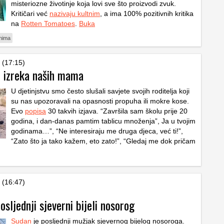
misteriozne životinje koja lovi sve što proizvodi zvuk.
Kritičari već
nazivaju kultnim
, a ima 100% pozitivnih kritika
na
Rotten Tomatoes
.
Buka
inima
 (17:15)
 izreka naših mama
U djetinjstvu smo često slušali savjete svojih roditelja koji
su nas upozoravali na opasnosti propuha ili mokre kose.
Evo
popisa
30 takvih izjava. “Završila sam školu prije 20
godina, i dan-danas pamtim tablicu množenja”, Ja u tvojim
godinama…”, “Ne interesiraju me druga djeca, već ti!”,
“Zato što ja tako kažem, eto zato!”, “Gledaj me dok pričam
 (16:47)
sljednji sjeverni bijeli nosorog
Sudan
je posljednji mužjak sjevernog bijelog nosoroga.