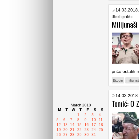
14.03.2018.
Ubosti priliku
Milijunaši
priče ostalih 
Bitcoin
milijunaš
14.03.2018.
Tomić: O 
March 2018
M
T
W
T
F
S
S
1
2
3
4
5
6
7
8
9
10
11
12
13
14
15
16
17
18
19
20
21
22
23
24
25
26
27
28
29
30
31