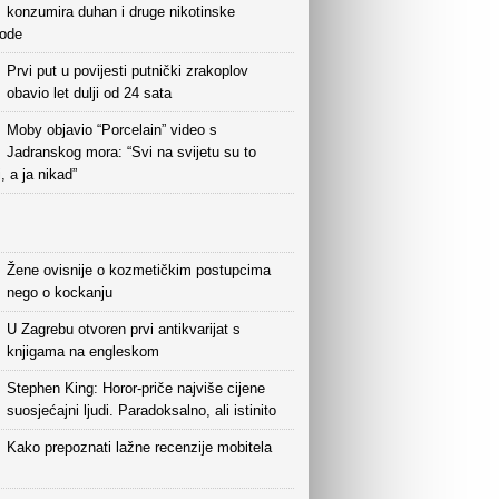
konzumira duhan i druge nikotinske
vode
Prvi put u povijesti putnički zrakoplov
obavio let dulji od 24 sata
Moby objavio “Porcelain” video s
Jadranskog mora: “Svi na svijetu su to
i, a ja nikad”
Žene ovisnije o kozmetičkim postupcima
nego o kockanju
U Zagrebu otvoren prvi antikvarijat s
knjigama na engleskom
Stephen King: Horor-priče najviše cijene
suosjećajni ljudi. Paradoksalno, ali istinito
Kako prepoznati lažne recenzije mobitela