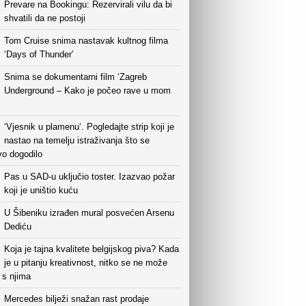
Prevare na Bookingu: Rezervirali vilu da bi
shvatili da ne postoji
Tom Cruise snima nastavak kultnog filma
‘Days of Thunder’
Snima se dokumentarni film ‘Zagreb
Underground – Kako je počeo rave u mom
‘Vjesnik u plamenu‘. Pogledajte strip koji je
nastao na temelju istraživanja što se
vo dogodilo
Pas u SAD-u uključio toster. Izazvao požar
koji je uništio kuću
U Šibeniku izrađen mural posvećen Arsenu
Dediću
Koja je tajna kvalitete belgijskog piva? Kada
je u pitanju kreativnost, nitko se ne može
i s njima
Mercedes bilježi snažan rast prodaje