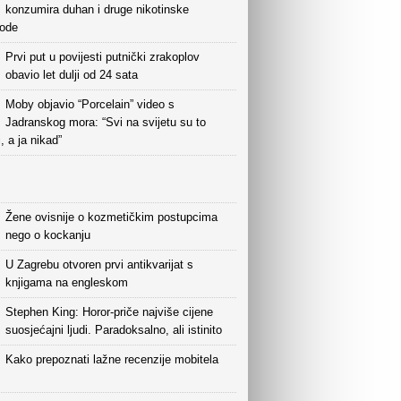
konzumira duhan i druge nikotinske
vode
Prvi put u povijesti putnički zrakoplov
obavio let dulji od 24 sata
Moby objavio “Porcelain” video s
Jadranskog mora: “Svi na svijetu su to
i, a ja nikad”
Žene ovisnije o kozmetičkim postupcima
nego o kockanju
U Zagrebu otvoren prvi antikvarijat s
knjigama na engleskom
Stephen King: Horor-priče najviše cijene
suosjećajni ljudi. Paradoksalno, ali istinito
Kako prepoznati lažne recenzije mobitela