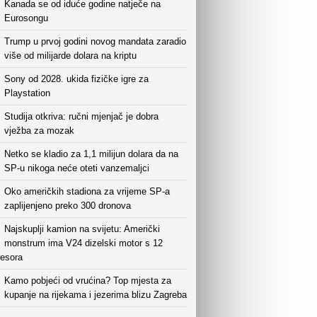
Kanada se od iduće godine natječe na
Eurosongu
Trump u prvoj godini novog mandata zaradio
više od milijarde dolara na kriptu
Sony od 2028. ukida fizičke igre za
Playstation
Studija otkriva: ručni mjenjač je dobra
vježba za mozak
Netko se kladio za 1,1 milijun dolara da na
SP-u nikoga neće oteti vanzemaljci
Oko američkih stadiona za vrijeme SP-a
zaplijenjeno preko 300 dronova
Najskuplji kamion na svijetu: Američki
monstrum ima V24 dizelski motor s 12
esora
Kamo pobjeći od vrućina? Top mjesta za
kupanje na rijekama i jezerima blizu Zagreba