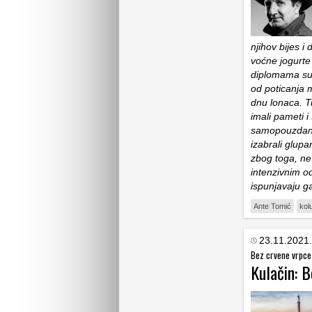
njihov bijes i
voćne jogurte 
diplomama su s
od poticanja 
dnu lonaca. Tu
imali pameti i
samopouzdanja
izabrali glupa
zbog toga, ne
intenzivnim o
ispunjavaju 
Ante Tomić
kol
23.11.2021.
Bez crvene vrpce
Kulačin: 