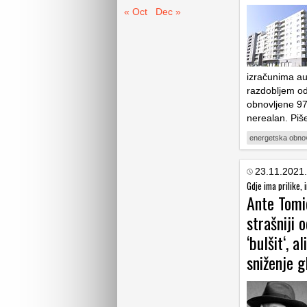
« Oct
Dec »
izračunima au
razdobljem od
obnovljene 97
nerealan. Piš
energetska obno
23.11.2021.
Gdje ima prilike,
Ante Tomi
strašniji o
‘bulšit‘, 
sniženje g