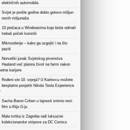
električnih automobila
Svijet je prošle godine dobio gotovo milijun
novih milijunaša
10 prečaca u Windowsima koje biste odmah
trebali početi koristiti
Mikrozelenje – kako ga uzgojiti i na što
paziti
Norveški junak Svjetskog prvenstva
Haaland već planira život na farmi nakon
etne karijere
Rođeni ste 10. srpnja? U Karlovcu možete
besplatno posjetiti Nikola Tesla Experience
r
Sacha Baron Cohen u tajnosti snimio novi
film o Aliju G-ju
Mala tvrtka iz Zagreba radi luksuzne
kolekcionarske stripove za DC Comics