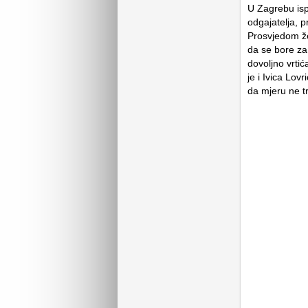
U Zagrebu isp
odgajatelja, 
Prosvjedom že
da se bore za 
dovoljno vrti
je i Ivica Lovr
da mjeru ne t