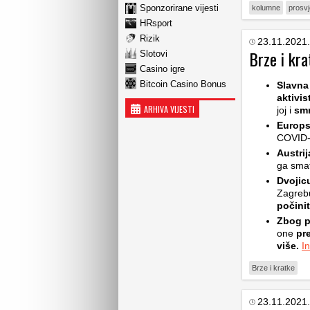
Sponzorirane vijesti
kolumne
prosv
HRsport
Rizik
23.11.2021.
Brze i kra
Slotovi
Casino igre
Bitcoin Casino Bonus
Slavna 
aktivis
ARHIVA VIJESTI
joj i
sm
Europs
COVID
Austrij
ga sma
Dvojic
Zagreb
počinit
Zbog p
one
pre
više.
I
Brze i kratke
23.11.2021.