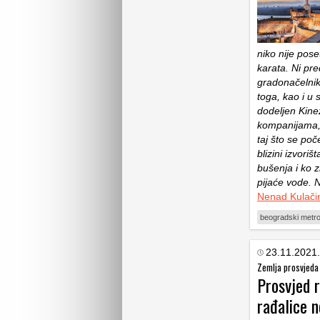
niko nije pose
karata. Ni pr
gradonačelnik
toga, kao i u 
dodeljen Kine
kompanijama, v
taj što se poč
blizini izvori
bušenja i ko z
pijaće vode. 
Nenad Kulači
beogradski metr
23.11.2021.
Zemlja prosvjeda
Prosvjed r
rađalice 