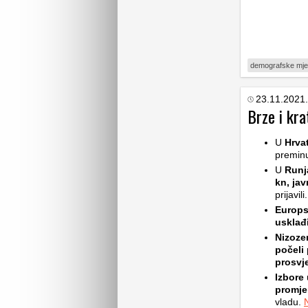
demografske mje
23.11.2021.
Brze i kra
U
Hrva
premin
U
Runj
kn,
jav
prijavili
Europs
usklađ
Nizoze
počeli
prosvj
Izbore
promjen
vladu.