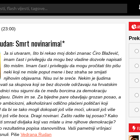
A
 (23:00)
Prek
udan: Smrt novinarima!*
Ja si utvaram, što bi rekao moj dobri znanac Ćiro Blažević,
imam čast i privilegiju da mogu bez vladine dozvole napisati
što mislim. Imam čast i privilegiju da mogu pročitati što pišu
neki koji ne misle poput mene i bez straha se smijati
njihovim objavama. Nisu svi te sreće. Nekim je ljudima
avati sa skupova koji se bez dozvole održavaju na hrvatskim
jadnici nisu sigurni da će među borcima za demokraciju
 glavu. Divim im se. Za bijedne pare obavljaju grozan posao, a
 ambiciozni, alkoholizirani odlično plaćeni političari koji
da bi se tako mogli dokopati još više moći, ukrasti još više
iti još više boca. Dragi novinari. Zašto radite taj posao? Kako
ti smrad divljaka koji vas mlate u ime njihove demokracije?
o rezultatima popisa stanovništva. Vaši pametniji vršnjaci
F
nuli.
Piše
Vedrana Rudan