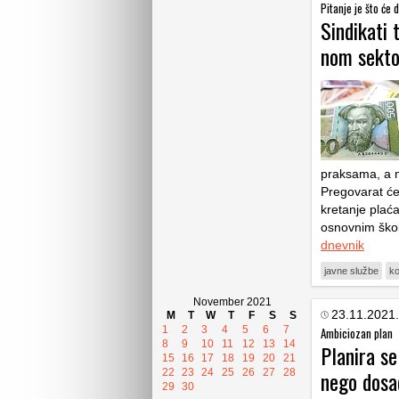
Pitanje je što će d
Sin­di­kati
nom sek­t
praksama, a na
Pregovarat će 
kretanje plać
osnovnim ško
dnevnik
javne službe
ko
November 2021
23.11.2021.
M
T
W
T
F
S
S
1
2
3
4
5
6
7
Ambiciozan plan
8
9
10
11
12
13
14
Planira se
15
16
17
18
19
20
21
nego dosad
22
23
24
25
26
27
28
29
30