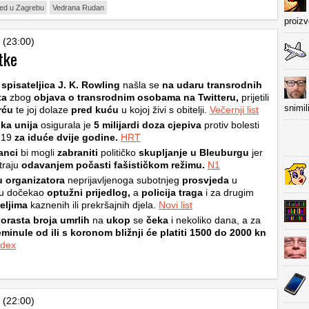
jed u Zagrebu
Vedrana Rudan
proiz
 (23:00)
tke
spisateljica J. K. Rowling
našla se
na udaru transrodnih
ta
zbog
objava o transrodnim osobama na Twitteru,
prijetili
snimil
rću
te joj dolaze
pred kuću
u kojoj živi s obitelji.
Večernji list
ka unija
osigurala je
5 milijardi doza cjepiva
protiv bolesti
-19
za iduće dvije godine.
HRT
anci
bi mogli
zabraniti
političko
skupljanje u Bleuburgu
jer
traju
odavanjem počasti fašističkom režimu.
N1
u
organizatora
neprijavljenoga subotnjeg
prosvjeda
u
u dočekao
optužni prijedlog,
a
policija traga
i za drugim
eljima
kaznenih ili prekršajnih djela.
Novi list
orasta broja umrlih
na
ukop
se
čeka
i nekoliko dana, a za
minule od ili s koronom bližnji će platiti 1500 do 2000 kn
ndex
 (22:00)