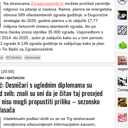
Na stranicama
Zgradonačelnik.hr
možete pročitati zanimljiv
odgovor na pitanje iz naslova. Naime, planira se energetska
obnova 589 višestambenih zgrada godišnje, a Dugoročne
strategije do 2030. godine planira u to uključiti 17,77
milijuna četvornih metara stambenih zgrada, što po
tora članka iznosi otprilike 35 000 zgrada. Usporedbom s
 2014. do 2020., autor je zaključio kako su u tom periodu
2 zgrade ili 138 zgrada godišnje te zaključuje kako je plan
e Tin Bašić za Zgradonačelnik
va
EU fondovi
stanovanje
nogom
 (20:00)
 ima i oportunizma
ć: Desničari s uglednim diplomama su
d svih; znali su oni da je čitav taj prosvjed
Centa
ali nisu mogli propustiti priliku – sezonsko
lasača
Intelektualni podlaci došli su se na Trg dodvoravati
nevoljnicima izbezumljenim informacijskim kaosom,