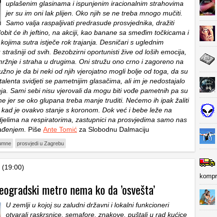
uplašenim glasinama i ispunjenim iracionalnim strahovima
jer su im oni lak plijen. Oko njih se ne treba mnogo mučiti.
Samo valja raspaljivati predrasude prosvjednika, dražiti
 dobit će ih jeftino, na akciji, kao banane sa smeđim točkicama i
kojima sutra istječe rok trajanja. Desničari s uglednim
trašniji od svih. Bezobzirni oportunisti žive od loših emocija,
mržnje i straha u drugima. Oni stružu ono crno i zagoreno na
žno je da bi neki od njih vjerojatno mogli bolje od toga, da su
 talenta svidjeti se pametnijim glasačima, ali im je nedostajalo
. Sami sebi nisu vjerovali da mogu biti vođe pametnih pa su
ne jer se oko glupana treba manje truditi. Nećemo ih ipak žaliti
 kad je ovakvo stanje s koronom. Dok već i bebe leže na
djelima na respiratorima, zastupnici na prosvjedima samo nas
gađenjem.
Piše
Ante Tomić
za Slobodnu Dalmaciju
umne
prosvjedi u Zagrebu
 (19:00)
kompr
Beogradski metro nema ko da ’osvešta’
U zemlji u kojoj su zaludni državni i lokalni funkcioneri
otvarali raskrsnice, semafore, znakove, puštali u rad kućice