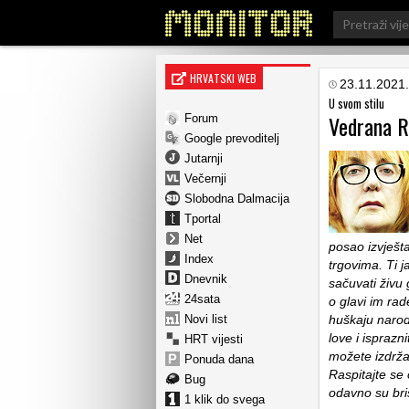
Search
for:
HRVATSKI WEB
23.11.2021.
U svom stilu
Vedrana R
Forum
Google prevoditelj
Jutarnji
Večernji
Slobodna Dalmacija
Tportal
Net
posao izvješt
Index
trgovima. Ti 
Dnevnik
sačuvati živu
24sata
o glavi im rade
Novi list
huškaju narod 
love i isprazn
HRT vijesti
možete izdrža
Ponuda dana
Raspitajte se 
Bug
odavno su bris
1 klik do svega