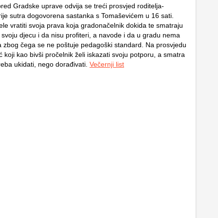
red Gradske uprave odvija se treći prosvjed roditelja-
prije sutra dogovorena sastanka s Tomaševićem u 16 sati.
le vratiti svoja prava koja gradonačelnik dokida te smatraju
svoju djecu i da nisu profiteri, a navode i da u gradu nema
ća zbog čega se ne poštuje pedagoški standard. Na prosvjedu
ić koji kao bivši pročelnik želi iskazati svoju potporu, a smatra
reba ukidati, nego dorađivati.
Večernji list