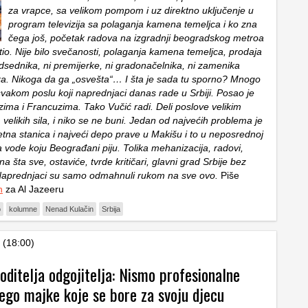
za vrapce, sa velikom pompom i uz direktno uključenje u
program televizija sa polaganja kamena temeljca i ko zna
čega još, početak radova na izgradnji beogradskog metroa
tio. Nije bilo svečanosti, polaganja kamena temeljca, prodaja
edsednika, ni premijerke, ni gradonačelnika, ni zamenika
a. Nikoga da ga „osvešta“… I šta je sada tu sporno? Mnogo
svakom poslu koji naprednjaci danas rade u Srbiji. Posao je
zima i Francuzima. Tako Vučić radi. Deli poslove velikim
elikih sila, i niko se ne buni. Jedan od najvećih problema je
etna stanica i najveći depo prave u Makišu i to u neposrednoj
šta vode koju Beograđani piju. Tolika mehanizacija, radovi,
na šta sve, ostaviće, tvrde kritičari, glavni grad Srbije bez
Naprednjaci su samo odmahnuli rukom na sve ovo.
Piše
n
za Al Jazeeru
o
kolumne
Nenad Kulačin
Srbija
 (18:00)
oditelja odgojitelja: Nismo profesionalne
nego majke koje se bore za svoju djecu