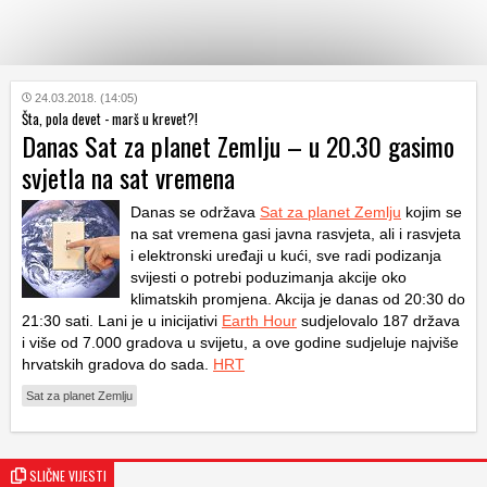
KATEGORIJE
24.03.2018. (14:05)
Šta, pola devet - marš u krevet?!
Danas Sat za planet Zemlju – u 20.30 gasimo
HRVATSKI
svjetla na sat vremena
WEB
Danas se održava
Sat za planet Zemlju
kojim se
na sat vremena gasi javna rasvjeta, ali i rasvjeta
i elektronski uređaji u kući, sve radi podizanja
svijesti o potrebi poduzimanja akcije oko
klimatskih promjena. Akcija je danas od 20:30 do
21:30 sati. Lani je u inicijativi
Earth Hour
sudjelovalo 187 država
i više od 7.000 gradova u svijetu, a ove godine sudjeluje najviše
hrvatskih gradova do sada.
HRT
Sat za planet Zemlju
SLIČNE VIJESTI