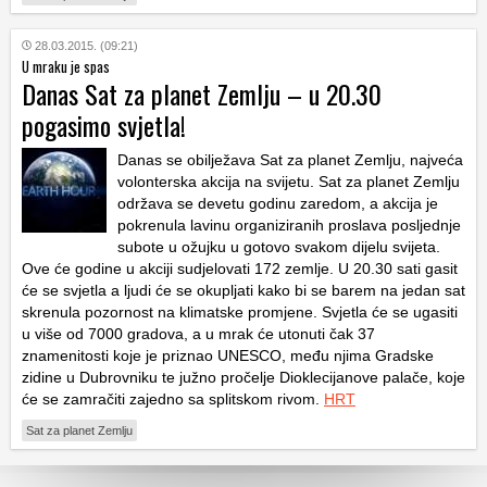
28.03.2015. (09:21)
U mraku je spas
Danas Sat za planet Zemlju – u 20.30
pogasimo svjetla!
Danas se obilježava Sat za planet Zemlju, najveća
volonterska akcija na svijetu. Sat za planet Zemlju
održava se devetu godinu zaredom, a akcija je
pokrenula lavinu organiziranih proslava posljednje
subote u ožujku u gotovo svakom dijelu svijeta.
Ove će godine u akciji sudjelovati 172 zemlje. U 20.30 sati gasit
će se svjetla a ljudi će se okupljati kako bi se barem na jedan sat
skrenula pozornost na klimatske promjene. Svjetla će se ugasiti
u više od 7000 gradova, a u mrak će utonuti čak 37
znamenitosti koje je priznao UNESCO, među njima Gradske
zidine u Dubrovniku te južno pročelje Dioklecijanove palače, koje
će se zamračiti zajedno sa splitskom rivom.
HRT
Sat za planet Zemlju