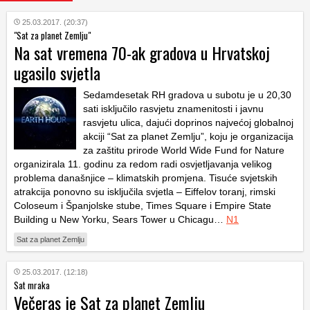
25.03.2017. (20:37)
"Sat za planet Zemlju"
Na sat vremena 70-ak gradova u Hrvatskoj
ugasilo svjetla
Sedamdesetak RH gradova u subotu je u 20,30
sati isključilo rasvjetu znamenitosti i javnu
rasvjetu ulica, dajući doprinos najvećoj globalnoj
akciji “Sat za planet Zemlju”, koju je organizacija
za zaštitu prirode World Wide Fund for Nature
organizirala 11. godinu za redom radi osvjetljavanja velikog
problema današnjice – klimatskih promjena. Tisuće svjetskih
atrakcija ponovno su isključila svjetla – Eiffelov toranj, rimski
Coloseum i Španjolske stube, Times Square i Empire State
Building u New Yorku, Sears Tower u Chicagu…
N1
Sat za planet Zemlju
25.03.2017. (12:18)
Sat mraka
Večeras je Sat za planet Zemlju