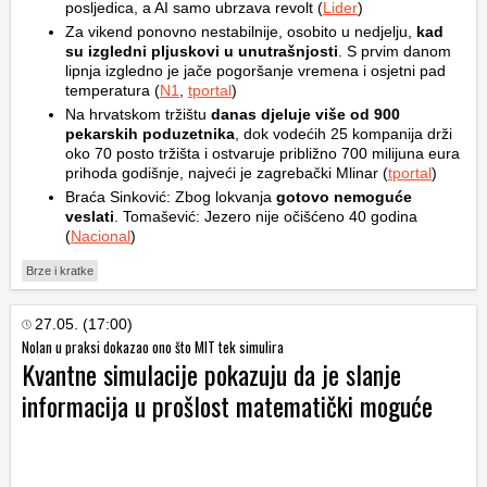
posljedica, a AI samo ubrzava revolt (
Lider
)
Za vikend ponovno nestabilnije, osobito u nedjelju,
kad
su izgledni pljuskovi u unutrašnjosti
. S prvim danom
lipnja izgledno je jače pogoršanje vremena i osjetni pad
temperatura (
N1
,
tportal
)
Na hrvatskom tržištu
danas djeluje više od 900
pekarskih poduzetnika
, dok vodećih 25 kompanija drži
oko 70 posto tržišta i ostvaruje približno 700 milijuna eura
prihoda godišnje, najveći je zagrebački Mlinar (
tportal
)
Braća Sinković: Zbog lokvanja
gotovo nemoguće
veslati
. Tomašević: Jezero nije očišćeno 40 godina
(
Nacional
)
Brze i kratke
27.05. (17:00)
Nolan u praksi dokazao ono što MIT tek simulira
Kvantne simulacije pokazuju da je slanje
informacija u prošlost matematički moguće