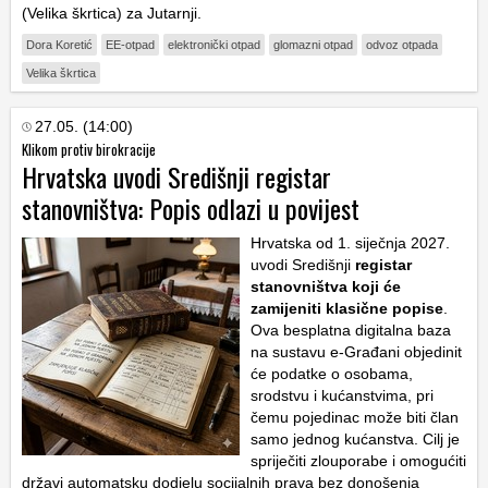
(Velika škrtica) za Jutarnji.
Dora Koretić
EE-otpad
elektronički otpad
glomazni otpad
odvoz otpada
Velika škrtica
27.05. (14:00)
Klikom protiv birokracije
Hrvatska uvodi Središnji registar
stanovništva: Popis odlazi u povijest
Hrvatska od 1. siječnja 2027.
uvodi Središnji
registar
stanovništva koji će
zamijeniti klasične popise
.
Ova besplatna digitalna baza
na sustavu e-Građani objedinit
će podatke o osobama,
srodstvu i kućanstvima, pri
čemu pojedinac može biti član
samo jednog kućanstva. Cilj je
spriječiti zlouporabe i omogućiti
državi automatsku dodjelu socijalnih prava bez donošenja