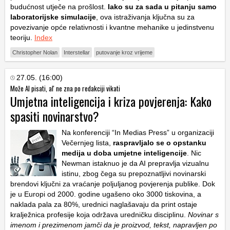
budućnost utječe na prošlost.
Iako su za sada u pitanju samo
laboratorijske simulacije
, ova istraživanja ključna su za
povezivanje opće relativnosti i kvantne mehanike u jedinstvenu
teoriju.
Index
Christopher Nolan
Interstellar
putovanje kroz vrijeme
27.05. (16:00)
Može AI pisati, al' ne zna po redakciji vikati
Umjetna inteligencija i kriza povjerenja: Kako
spasiti novinarstvo?
Na konferenciji “In Medias Press” u organizaciji
Večernjeg lista,
raspravljalo se o opstanku
medija u doba umjetne inteligencije
. Nic
Newman istaknuo je da AI prepravlja vizualnu
istinu, zbog čega su prepoznatljivi novinarski
brendovi ključni za vraćanje poljuljanog povjerenja publike. Dok
je u Europi od 2000. godine ugašeno oko 3000 tiskovina, a
naklada pala za 80%, urednici naglašavaju da print ostaje
kralježnica profesije koja održava uredničku disciplinu.
Novinar s
imenom i prezimenom jamči da je proizvod, tekst, napravljen po