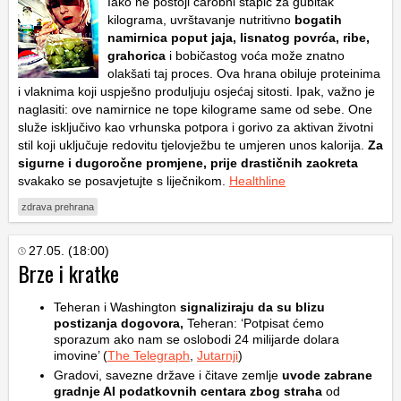
Iako ne postoji čarobni štapić za gubitak
kilograma, uvrštavanje nutritivno
bogatih
namirnica poput jaja, lisnatog povrća, ribe,
grahorica
i bobičastog voća može znatno
olakšati taj proces. Ova hrana obiluje proteinima
i vlaknima koji uspješno produljuju osjećaj sitosti. Ipak, važno je
naglasiti: ove namirnice ne tope kilograme same od sebe. One
služe isključivo kao vrhunska potpora i gorivo za aktivan životni
stil koji uključuje redovitu tjelovježbu te umjeren unos kalorija.
Za
sigurne i dugoročne promjene, prije drastičnih zaokreta
svakako se posavjetujte s liječnikom.
Healthline
zdrava prehrana
27.05. (18:00)
Brze i kratke
Teheran i Washington
signaliziraju da su blizu
postizanja dogovora,
Teheran: ‘Potpisat ćemo
sporazum ako nam se oslobodi 24 milijarde dolara
imovine’ (
The Telegraph
,
Jutarnji
)
Gradovi, savezne države i čitave zemlje
uvode zabrane
gradnje AI podatkovnih centara zbog straha
od