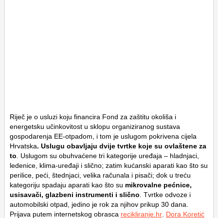
Riječ je o usluzi koju financira Fond za zaštitu okoliša i
energetsku učinkovitost u sklopu organiziranog sustava
gospodarenja EE-otpadom, i tom je uslugom pokrivena cijela
Hrvatska
. Uslugu obavljaju dvije tvrtke koje su ovlaštene za
to
. Uslugom su obuhvaćene tri kategorije uređaja – hladnjaci,
ledenice, klima-uređaji i slično; zatim kućanski aparati kao što su
perilice, peći, štednjaci, velika računala i pisači; dok u treću
kategoriju spadaju aparati kao što su
mikrovalne pećnice,
usisavači, glazbeni instrumenti i slično
. Tvrtke odvoze i
automobilski otpad, jedino je rok za njihov prikup 30 dana.
Prijava putem internetskog obrasca
recikliranje.hr
.
Dora Koretić