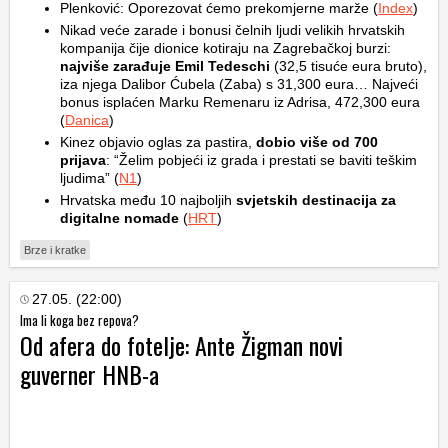
Plenković: Oporezovat ćemo prekomjerne marže (
Index
)
Nikad veće zarade i bonusi čelnih ljudi velikih hrvatskih
kompanija čije dionice kotiraju na Zagrebačkoj burzi:
najviše zarađuje Emil Tedeschi
(32,5 tisuće eura bruto),
iza njega Dalibor Ćubela (Zaba) s 31,300 eura… Najveći
bonus isplaćen Marku Remenaru iz Adrisa, 472,300 eura
(
Danica
)
Kinez objavio oglas za pastira,
dobio više od 700
prijava
: “Želim pobjeći iz grada i prestati se baviti teškim
ljudima” (
N1
)
Hrvatska među 10 najboljih
svjetskih destinacija za
digitalne nomade
(
HRT
)
Brze i kratke
27.05. (22:00)
Ima li koga bez repova?
Od afera do fotelje: Ante Žigman novi
guverner HNB-a