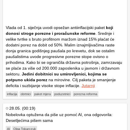
Vlada od 1. siječnja uvodi opsežan antiinflacijski paket
koji
donosi stroge porezne i proračunske reforme
. Srednje i
velike tvrtke s bruto profitnom maržom iznad 15% plaćat će
dodatni porez na dobit od 50%. Malim iznajmljivačima raste
donja granica godišnjeg paušala po krevetu, dok se ostalim
paušalistima uvode progresivne porezne stope ovisno o
prihodima. Kako bi se ograničila državna potrošnja, zamrzavaju
se plaće za više od 200.000 zaposlenika u javnom i državnom
sektoru.
Jedini dobitnici su umirovljenici, kojima se
potpuno ukida porez
na mirovine. Cilj paketa je smanjenje
deficita i suzbijanje visoke stope inflacije.
Jutarnji
inflacija
obrtnici
paket mjera
poduzetnici
porezna reforma
28.05. (00:19)
Nobelovka optužena da piše uz pomoć AI, ona odgovorila:
Desetljećima pišem sama
AI
Olga Tokarczuk