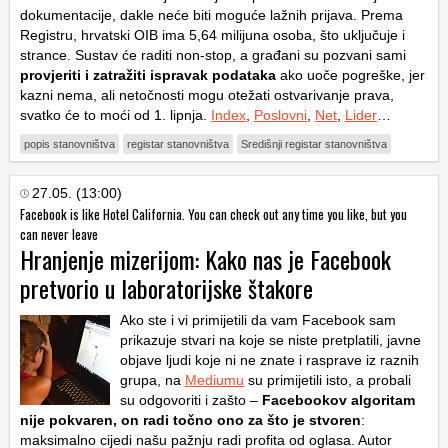
dokumentacije, dakle neće biti moguće lažnih prijava. Prema
Registru, hrvatski OIB ima 5,64 milijuna osoba, što uključuje i
strance. Sustav će raditi non-stop, a građani su pozvani sami
provjeriti i zatražiti ispravak podataka
ako uoče pogreške, jer
kazni nema, ali netočnosti mogu otežati ostvarivanje prava,
svatko će to moći od 1. lipnja.
Index
,
Poslovni
,
Net
,
Lider
…
popis stanovništva
registar stanovništva
Središnji registar stanovništva
27.05. (13:00)
Facebook is like Hotel California. You can check out any time you like, but you
can never leave
Hranjenje mizerijom: Kako nas je Facebook
pretvorio u laboratorijske štakore
Ako ste i vi primijetili da vam Facebook sam
prikazuje stvari na koje se niste pretplatili, javne
objave ljudi koje ni ne znate i rasprave iz raznih
grupa, na
Mediumu
su primijetili isto, a probali
su odgovoriti i zašto –
Facebookov algoritam
nije pokvaren, on radi točno ono za što je stvoren
:
maksimalno cijedi našu pažnju radi profita od oglasa. Autor