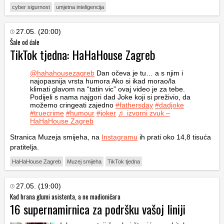
cyber sigurnost
umjetna inteligencija
27.05. (20:00)
Šale od ćale
TikTok tjedna: HaHaHouse Zagreb
@hahahousezagreb
Dan očeva je tu… a s njim i
najopasnija vrsta humora Ako si ikad morao/la
klimati glavom na “tatin vic” ovaj video je za tebe.
Podijeli s nama najgori dad Joke koji si preživio, da
možemo cringeati zajedno
#fathersday
#dadjoke
#truecrime
#humour
#joker
♬ izvorni zvuk –
HaHaHouse Zagreb
Stranica Muzeja smijeha, na
Instagramu
ih prati oko 14,8 tisuća
pratitelja.
HaHaHouse Zagreb
Muzej smijeha
TikTok tjedna
27.05. (19:00)
Kad hrana glumi asistenta, a ne mađioničara
16 supernamirnica za podršku vašoj liniji