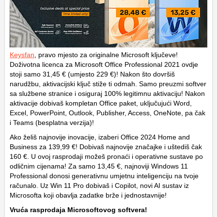
Keysfan
, pravo mjesto za originalne Microsoft ključeve!
Doživotna licenca za Microsoft Office Professional 2021 ovdje
stoji samo 31,45 € (umjesto 229 €)! Nakon što dovršiš
narudžbu, aktivacijski ključ stiže ti odmah. Samo preuzmi softver
sa službene stranice i osiguraj 100% legitimnu aktivaciju! Nakon
aktivacije dobivaš kompletan Office paket, uključujući Word,
Excel, PowerPoint, Outlook, Publisher, Access, OneNote, pa čak
i Teams (besplatna verzija)!
Ako želiš najnovije inovacije, izaberi Office 2024 Home and
Business za 139,99 €! Dobivaš najnovije značajke i uštediš čak
160 €. U ovoj rasprodaji možeš pronaći i operativne sustave po
odličnim cijenama! Za samo 13,45 €, najnoviji Windows 11
Professional donosi generativnu umjetnu inteligenciju na tvoje
računalo. Uz Win 11 Pro dobivaš i Copilot, novi AI sustav iz
Microsofta koji obavlja zadatke brže i jednostavnije!
Vruća rasprodaja Microsoftovog softvera!