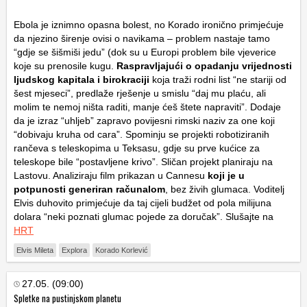
Ebola je iznimno opasna bolest, no Korado ironično primjećuje
da njezino širenje ovisi o navikama – problem nastaje tamo
“gdje se šišmiši jedu” (dok su u Europi problem bile vjeverice
koje su prenosile kugu.
Raspravljajući o opadanju vrijednosti
ljudskog kapitala i birokraciji
koja traži rodni list “ne stariji od
šest mjeseci”, predlaže rješenje u smislu “daj mu plaću, ali
molim te nemoj ništa raditi, manje ćeš štete napraviti”. Dodaje
da je izraz “uhljeb” zapravo povijesni rimski naziv za one koji
“dobivaju kruha od cara”. Spominju se projekti robotiziranih
rančeva s teleskopima u Teksasu, gdje su prve kućice za
teleskope bile “postavljene krivo”. Sličan projekt planiraju na
Lastovu. Analiziraju film prikazan u Cannesu
koji je u
potpunosti generiran računalom
, bez živih glumaca. Voditelj
Elvis duhovito primjećuje da taj cijeli budžet od pola milijuna
dolara “neki poznati glumac pojede za doručak”. Slušajte na
HRT
Elvis Mileta
Explora
Korado Korlević
27.05. (09:00)
Spletke na pustinjskom planetu