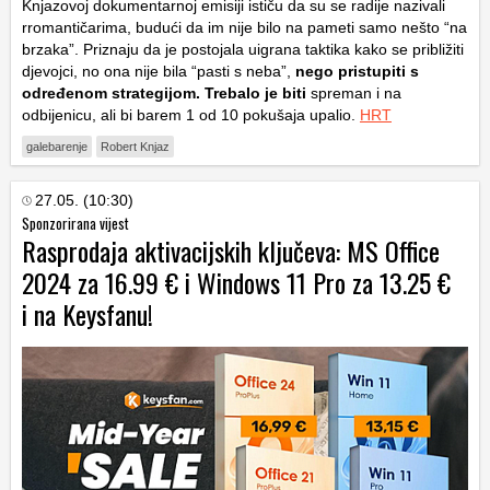
Knjazovoj dokumentarnoj emisiji ističu da su se radije nazivali
rromantičarima, budući da im nije bilo na pameti samo nešto “na
brzaka”. Priznaju da je postojala uigrana taktika kako se približiti
djevojci, no ona nije bila “pasti s neba”,
nego pristupiti s
određenom strategijom. Trebalo je biti
spreman i na
odbijenicu, ali bi barem 1 od 10 pokušaja upalio.
HRT
galebarenje
Robert Knjaz
27.05. (10:30)
Sponzorirana vijest
Rasprodaja aktivacijskih ključeva: MS Office
2024 za 16.99 € i Windows 11 Pro za 13.25 €
i na Keysfanu!