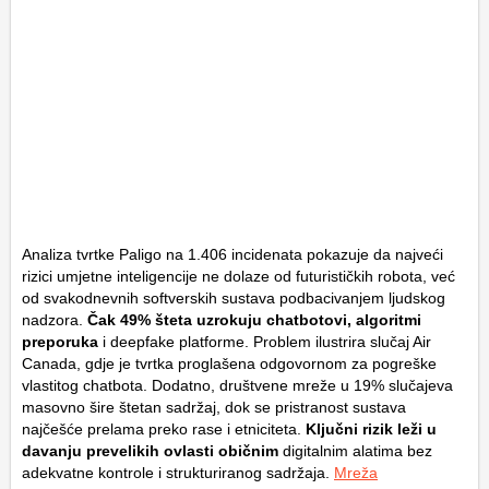
Analiza tvrtke Paligo na 1.406 incidenata pokazuje da najveći
rizici umjetne inteligencije ne dolaze od futurističkih robota, već
od svakodnevnih softverskih sustava podbacivanjem ljudskog
nadzora.
Čak 49% šteta uzrokuju chatbotovi, algoritmi
preporuka
i deepfake platforme. Problem ilustrira slučaj
Air
Canada
, gdje je tvrtka proglašena odgovornom za pogreške
vlastitog chatbota. Dodatno, društvene mreže u 19% slučajeva
masovno šire štetan sadržaj, dok se pristranost sustava
najčešće prelama preko rase i etniciteta.
Ključni rizik leži u
davanju prevelikih ovlasti običnim
digitalnim alatima bez
adekvatne kontrole i strukturiranog sadržaja.
Mreža