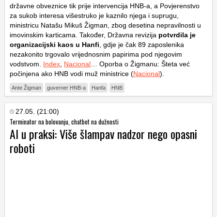
državne obveznice tik prije intervencija HNB-a, a Povjerenstvo
za sukob interesa višestruko je kaznilo njega i suprugu,
ministricu Natašu Mikuš Žigman, zbog desetina nepravilnosti u
imovinskim karticama. Također, Državna revizija
potvrdila je
organizacijski kaos u Hanfi
, gdje je čak 89 zaposlenika
nezakonito trgovalo vrijednosnim papirima pod njegovim
vodstvom.
Index
,
Nacional
… Oporba o Žigmanu: Šteta već
počinjena ako HNB vodi muž ministrice (
Nacional
).
Ante Žigman
guverner HNB-a
Hanfa
HNB
27.05. (21:00)
Terminator na bolovanju, chatbot na dužnosti
AI u praksi: Više šlampav nadzor nego opasni
roboti