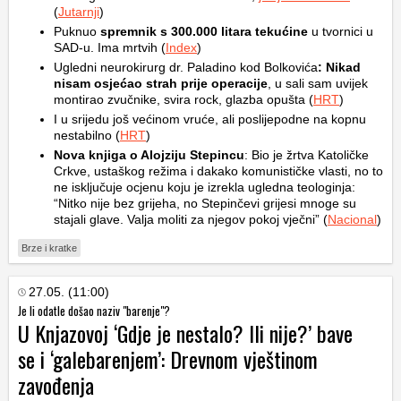
(
Jutarnji
)
Puknuo
spremnik s 300.000 litara tekućine
u tvornici u
SAD-u. Ima mrtvih (
Index
)
Ugledni neurokirurg dr. Paladino kod Bolkovića
: Nikad
nisam osjećao strah prije operacije
, u sali sam uvijek
montirao zvučnike, svira rock, glazba opušta (
HRT
)
I u srijedu još većinom vruće, ali poslijepodne na kopnu
nestabilno (
HRT
)
Nova knjiga o Alojziju Stepincu
: Bio je žrtva Katoličke
Crkve, ustaškog režima i dakako komunističke vlasti, no to
ne isključuje ocjenu koju je izrekla ugledna teologinja:
“Nitko nije bez grijeha, no Stepinčevi grijesi mnoge su
stajali glave. Valja moliti za njegov pokoj vječni” (
Nacional
)
Brze i kratke
27.05. (11:00)
Je li odatle došao naziv "barenje"?
U Knjazovoj ‘Gdje je nestalo? Ili nije?’ bave
se i ‘galebarenjem’: Drevnom vještinom
zavođenja