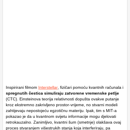
Inspirirani filmom
Interstellar
, fizičari pomoću kvantnih računala i
spregnutih čestica simuliraju zatvorene vremenske petlje
(CTC). Einsteinova teorija relativnosti dopušta ovakve putanje
kroz ekstremno zakrivljeno prostor-vrijeme, no stvarni modeli
zahtijevaju nepostojeću egzotičnu materiju. Ipak, tim s MIT-a
pokazao je da u kvantnom svijetu informacije mogu djelovati
retrokauzalno. Zanimljivo, kvantni šum (smetnje) olakšava ovaj
proces stvaranjem višestrukih stanja koja interferiraju, pa