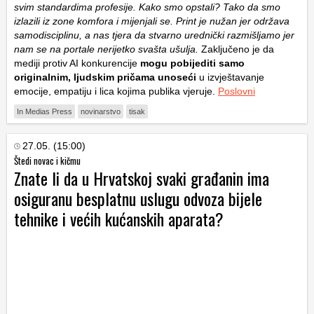
svim standardima profesije. Kako smo opstali? Tako da smo
izlazili iz zone komfora i mijenjali se. Print je nužan jer održava
samodisciplinu, a nas tjera da stvarno urednički razmišljamo jer
nam se na portale nerijetko svašta ušulja.
Zaključeno je da
mediji protiv AI konkurencije
mogu pobijediti samo
originalnim, ljudskim pričama unoseći
u izvještavanje
emocije, empatiju i lica kojima publika vjeruje.
Poslovni
In Medias Press
novinarstvo
tisak
27.05. (15:00)
Štedi novac i kičmu
Znate li da u Hrvatskoj svaki građanin ima
osiguranu besplatnu uslugu odvoza bijele
tehnike i većih kućanskih aparata?