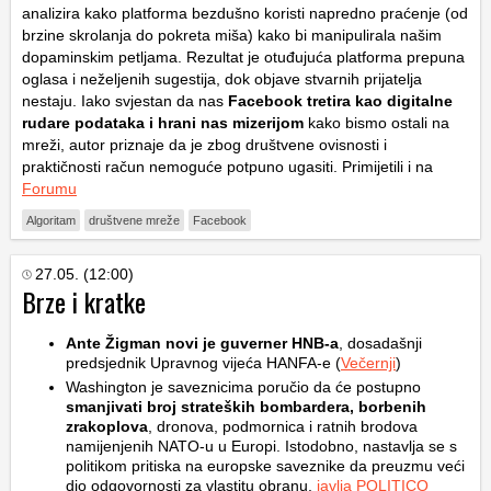
analizira kako platforma bezdušno koristi napredno praćenje (od
brzine skrolanja do pokreta miša) kako bi manipulirala našim
dopaminskim petljama. Rezultat je otuđujuća platforma prepuna
oglasa i neželjenih sugestija, dok objave stvarnih prijatelja
nestaju. Iako svjestan da nas
Facebook tretira kao digitalne
rudare podataka i hrani nas mizerijom
kako bismo ostali na
mreži, autor priznaje da je zbog društvene ovisnosti i
praktičnosti račun nemoguće potpuno ugasiti. Primijetili i na
Forumu
Algoritam
društvene mreže
Facebook
27.05. (12:00)
Brze i kratke
Ante Žigman novi je guverner HNB-a
, dosadašnji
predsjednik Upravnog vijeća HANFA-e (
Večernji
)
Washington je saveznicima poručio da će postupno
smanjivati broj strateških bombardera, borbenih
zrakoplova
, dronova, podmornica i ratnih brodova
namijenjenih NATO-u u Europi. Istodobno, nastavlja se s
politikom pritiska na europske saveznike da preuzmu veći
dio odgovornosti za vlastitu obranu,
javlja POLITICO