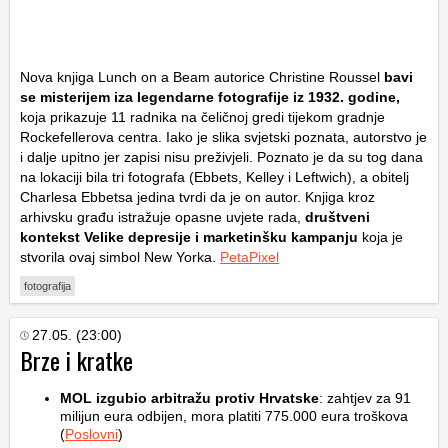
Nova knjiga
Lunch on a Beam
autorice Christine Roussel
bavi
se misterijem iza legendarne fotografije iz 1932. godine,
koja prikazuje 11 radnika na čeličnoj gredi tijekom gradnje
Rockefellerova centra. Iako je slika svjetski poznata, autorstvo je
i dalje upitno jer zapisi nisu preživjeli. Poznato je da su tog dana
na lokaciji bila tri fotografa (Ebbets, Kelley i Leftwich), a obitelj
Charlesa Ebbetsa jedina tvrdi da je on autor. Knjiga kroz
arhivsku građu istražuje opasne uvjete rada,
društveni
kontekst Velike depresije i marketinšku kampanju
koja je
stvorila ovaj simbol New Yorka.
PetaPixel
fotografija
27.05. (23:00)
Brze i kratke
MOL izgubio arbitražu protiv Hrvatske
: zahtjev za 91
milijun eura odbijen, mora platiti 775.000 eura troškova
(
Poslovni
)