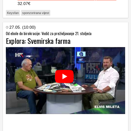
32.07€
Keysfan
sponzorirana vijest
27.05. (10:00)
Od ebole do birokracije: Vodič za preživljavanje 21. stoljeća
Explora: Svemirska farma