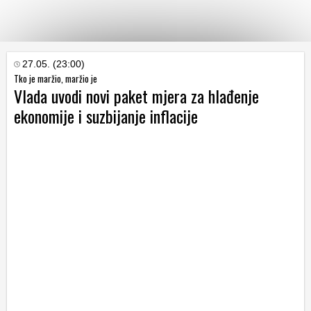
KATEGORIJE
27.05. (23:00)
Tko je maržio, maržio je
Vlada uvodi novi paket mjera za hlađenje
HRVATSKI
ekonomije i suzbijanje inflacije
WEB