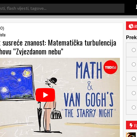
A
00)
istu
Prek
 susreće znanost: Matematička turbulencija
hovu “Zvjezdanom nebu”
F