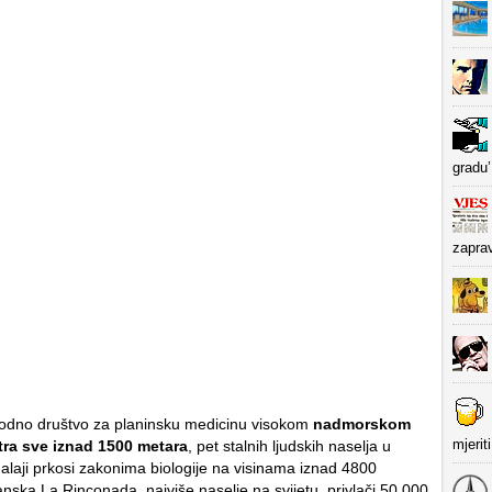
gradu’
zapra
dno društvo za planinsku medicinu visokom
nadmorskom
mjerit
ra sve iznad 1500 metara
, pet stalnih ljudskih naselja u
laji prkosi zakonima biologije na visinama iznad 4800
nska La Rinconada, najviše naselje na svijetu, privlači 50.000