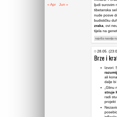
« Apr
Jun »
ljudi surovim 
tibetanska se
nude posve dru
budističku du
zraka
, ovi ne
tijela na gene
najviša naselja na
28.05. (23:
Brze i kra
Izvori: 
razumi
ali kon
dalje b
„Glinu 
struje
radi stu
projekt
Nezavis
posebic
inflaci