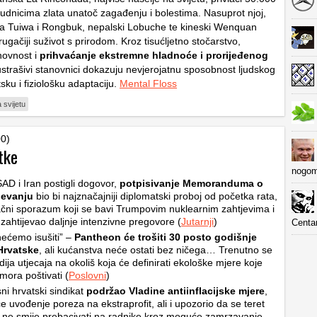
rudnicima zlata unatoč zagađenju i bolestima. Nasuprot njoj,
la Tuiwa i Rongbuk, nepalski Lobuche te kineski Wenquan
gačiji suživot s prirodom. Kroz tisućljetno stočarstvo,
hovnost i
prihvaćanje ekstremne hladnoće i prorijeđenog
ustrašivi stanovnici dokazuju nevjerojatnu sposobnost ljudskog
tsku i fiziološku adaptaciju.
Mental Floss
 svijetu
00)
tke
nogom
SAD i Iran postigli dogovor,
potpisivanje Memoranduma o
jevanju
bio bi najznačajniji diplomatski proboj od početka rata,
ačni sporazum koji se bavi Trumpovim nuklearnim zahtjevima i
i zahtijevao daljnje intenzivne pregovore (
Jutarnji
)
Centa
nećemo isušiti” –
Pantheon će trošiti 30 posto godišnje
 Hrvatske
, ali kućanstva neće ostati bez ničega… Trenutno se
dija utjecaja na okoliš koja će definirati ekološke mjere koje
 mora poštivati (
Poslovni
)
ni hrvatski sindikat
podržao Vladine antiinflacijske mjere
,
e uvođenje poreza na ekstraprofit, ali i upozorio da se teret
je ne smije prebacivati na radnike kroz moguće zamrzavanje