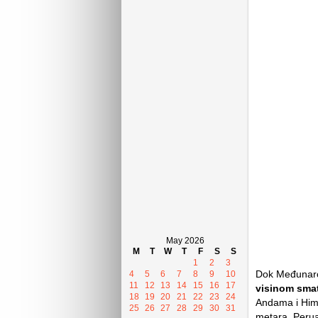
May 2026
M
T
W
T
F
S
S
1
2
3
Dok Međunaro
4
5
6
7
8
9
10
11
12
13
14
15
16
17
visinom smat
18
19
20
21
22
23
24
Andama i Hima
25
26
27
28
29
30
31
metara. Perua