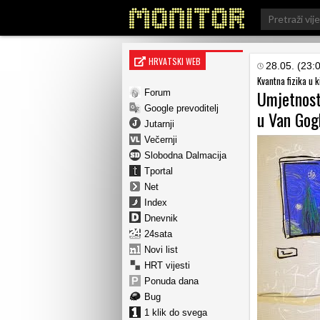
Search
for:
HRVATSKI WEB
28.05. (23:
Kvantna fizika u k
Umjetnost
Forum
Google prevoditelj
u Van Gog
Jutarnji
Večernji
Slobodna Dalmacija
Tportal
Net
Index
Dnevnik
24sata
Novi list
HRT vijesti
Ponuda dana
Bug
1 klik do svega