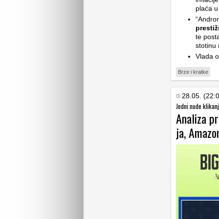
plaća u
“Androm
prestiž
te post
stotinu
Vlada o
Brze i kratke
28.05. (22:
Jedni nude klikanj
Analiza pr
ja, Amazo