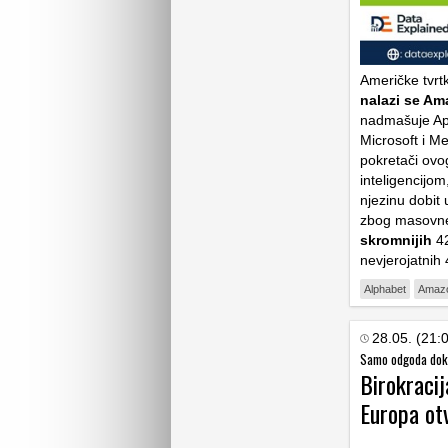
Američke tvrt
nalazi se Am
nadmašuje App
Microsoft i M
pokretači ovo
inteligencijom
njezinu dobit
zbog masov
skromnijih
42
nevjerojatnih
Alphabet
Amaz
28.05. (21:
Samo odgoda dok 
Birokracij
Europa ot