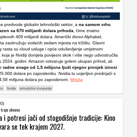
ke predvode globalni tehnološki sektor, a
na samom vrhu
azon sa 670 milijardi dolara prihoda
, čime znatno
leovih 409 milijardi dolara. Američki divovi Alphabet,
eta zaokružuju vodećih sedam mjesta na tržištu. Glavni
g rasta su cloud usluge i opće oduševljenje umjetnom
, koja je Nvidiji donijela povijesni skok i više nego udvostručila
 u 2024. godini. Amazon ostvaruje golem ukupan prihod, ali
ne
radne snage od 1,5 milijuna ljudi njegov prosjek iznosi
5.000 dolara po zaposleniku. Nvidia tu uvjerljivo prednjači s
 4,58 milijuna dolara po zaposlenom.
Mreža
on
Nvidia
tehnološke kompanije
00)
traje obnova
a i potresi jači od stogodišnje tradicije: Kino
vara se tek krajem 2027.