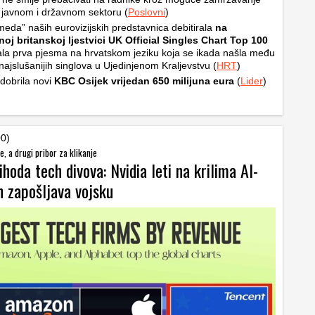
 javnom i državnom sektoru (
Poslovni
)
eda” naših eurovizijskih predstavnica debitirala
na
noj britanskoj ljestvici UK Official Singles Chart Top 100
ala prva pjesma na hrvatskom jeziku koja se ikada našla među
 najslušanijih singlova u Ujedinjenom Kraljevstvu (
HRT
)
dobrila novi
KBC Osijek vrijedan 650 milijuna eura
(
Lider
)
00)
e, a drugi pribor za klikanje
ihoda tech divova: Nvidia leti na krilima AI-
n zapošljava vojsku