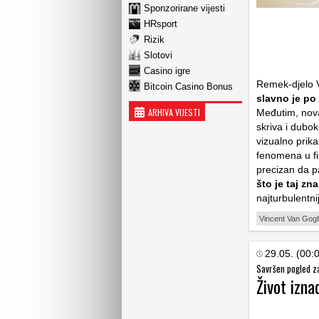
Sponzorirane vijesti
HRsport
Rizik
Slotovi
Casino igre
Remek-djelo V
Bitcoin Casino Bonus
slavno je po
ARHIVA VIJESTI
Međutim, nova 
skriva i dubo
vizualno prika
fenomena u fiz
precizan da pa
što je taj z
najturbulentni
Vincent Van Gog
29.05. (00:
Savršen pogled z
Život izna