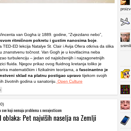
proiz
incenta van Gogha iz 1889. godine, “Zvjezdano nebo”,
 svom ritmičnom pokretu i gustim nanosima boje
.
snimil
TED-ED lekcija Natalye St. Clair i Avija Ofera otkriva da slika
ku znanstvenu točnost. Van Gogh je u kovitlacima neba
zao turbulenciju – jedan od najsloženijih i najzagonetnijih
ici fluida. Njegov prikaz ovog fluidnog kretanja toliko je
rira matematičkim i fizikalnim teorijama, a
fascinantno je
nanstveni sklad na platnu postigao upravo
tijekom svojih
jih životnih godina u sanatoriju.
Open Culture
h
00)
a sve koji nemaju problema s nesvjesticom
d oblaka: Pet najviših naselja na Zemlji