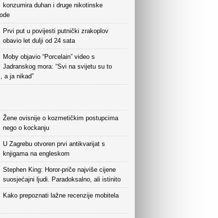
konzumira duhan i druge nikotinske
vode
Prvi put u povijesti putnički zrakoplov
obavio let dulji od 24 sata
Moby objavio “Porcelain” video s
Jadranskog mora: “Svi na svijetu su to
i, a ja nikad”
Žene ovisnije o kozmetičkim postupcima
nego o kockanju
U Zagrebu otvoren prvi antikvarijat s
knjigama na engleskom
Stephen King: Horor-priče najviše cijene
suosjećajni ljudi. Paradoksalno, ali istinito
Kako prepoznati lažne recenzije mobitela