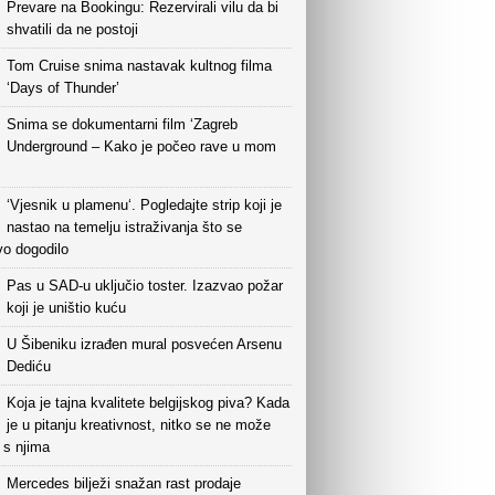
Prevare na Bookingu: Rezervirali vilu da bi
shvatili da ne postoji
Tom Cruise snima nastavak kultnog filma
‘Days of Thunder’
Snima se dokumentarni film ‘Zagreb
Underground – Kako je počeo rave u mom
‘Vjesnik u plamenu‘. Pogledajte strip koji je
nastao na temelju istraživanja što se
vo dogodilo
Pas u SAD-u uključio toster. Izazvao požar
koji je uništio kuću
U Šibeniku izrađen mural posvećen Arsenu
Dediću
Koja je tajna kvalitete belgijskog piva? Kada
je u pitanju kreativnost, nitko se ne može
i s njima
Mercedes bilježi snažan rast prodaje