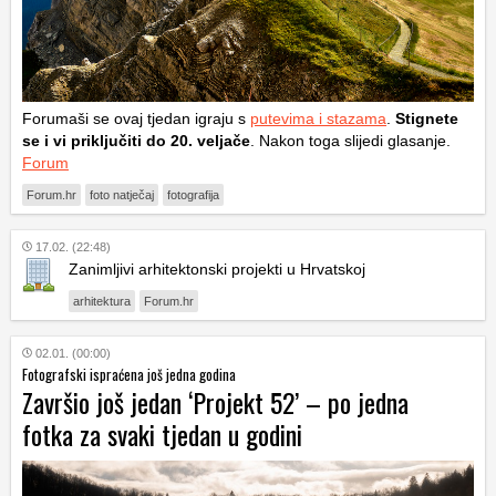
Forumaši se ovaj tjedan igraju s
putevima i stazama
.
Stignete
se i vi priključiti do 20. veljače
. Nakon toga slijedi glasanje.
Forum
Forum.hr
foto natječaj
fotografija
17.02. (22:48)
Zanimljivi arhitektonski projekti u Hrvatskoj
arhitektura
Forum.hr
02.01. (00:00)
Fotografski ispraćena još jedna godina
Završio još jedan ‘Projekt 52’ – po jedna
fotka za svaki tjedan u godini