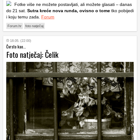
Fotke više ne možete postavljati, ali možete glasati – danas
do 21 sat.
Sutra kreće nova runda, ovisno o tome
tko pobijedi
i koju temu zada.
Forum
Forum.hr
foto natječaj
18.05. (22:00)
Čvrsto kao...
Foto natječaj: Čelik