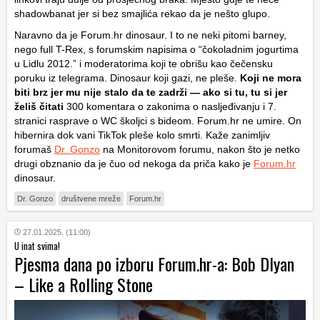
shadowbanat jer si bez smajlića rekao da je nešto glupo.
Naravno da je Forum.hr dinosaur. I to ne neki pitomi barney,
nego full T-Rex, s forumskim napisima o “čokoladnim jogurtima
u Lidlu 2012.” i moderatorima koji te obrišu kao čečensku
poruku iz telegrama. Dinosaur koji gazi, ne pleše.
Koji ne mora
biti brz jer mu nije stalo da te zadrži — ako si tu, tu si jer
želiš čitati
300 komentara o zakonima o nasljeđivanju i 7.
stranici rasprave o WC školjci s bideom. Forum.hr ne umire. On
hibernira dok vani TikTok pleše kolo smrti. Kaže zanimljiv
forumaš
Dr. Gonzo
na Monitorovom forumu, nakon što je netko
drugi obznanio da je čuo od nekoga da priča kako je
Forum.hr
dinosaur.
Dr. Gonzo
društvene mreže
Forum.hr
27.01.2025. (11:00)
U inat svima!
Pjesma dana po izboru Forum.hr-a: Bob Dlyan
– Like a Rolling Stone