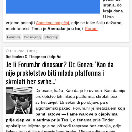
srpnja, do
kraja dana.
U isto
vrijeme postoji i
Anonimni natječaj
, gdje se fotke šalju dežurnoj
moderatorici. Tema je
Apstrakcija u boji
.
Forum
Forum.hr
foto natječaj
fotografija
11.06.2025. (18:00)
Duh Huntera S. Thompsona i dalje živi
Je li Forum.hr dinosaur? Dr. Gonzo: ‘Kao da
nije prokletstvo biti mlada platforma i
skrolati bez svrhe…’
Dinosaur, kažu. Kao da je to uvreda. Kao da nije
prokletstvo biti mlada platforma, skrolati bez
svrhe, živjeti 15 sekundi po objavi, pa u
algoritamski pakao. Forum.hr je metuzalem
koji
pamti ratove — flame warove o cjepivima
prije cjepiva, o autima prije Tesli,
o ženama prije Tinder
apokalipse. Mjesto gdje se još vodi rasprava bez emojija, gdje
linkovi traju dulje od prosječnog braka. Mjesto gdje te neće