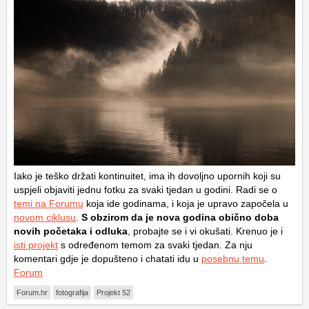
Iako je teško držati kontinuitet, ima ih dovoljno upornih koji su
uspjeli objaviti jednu fotku za svaki tjedan u godini. Radi se o
temi na Forumu
koja ide godinama, i koja je upravo započela u
novom ciklusu
.
S obzirom da je nova godina obično doba
novih početaka i odluka
, probajte se i vi okušati. Krenuo je i
isti projekt
s određenom temom za svaki tjedan. Za nju
komentari gdje je dopušteno i chatati idu u
posebnu temu
.
Forum
Forum.hr
fotografija
Projekt 52