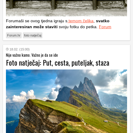
Forumaši se ovog tjedna igraju s
temom čelika
,
svatko
zainteresiran može staviti
svoju fotku do petka.
Forum
Forum.hr
foto natječaj
18.02. (15:00)
Nije važno kamo. Važno je da se ide
Foto natječaj: Put, cesta, puteljak, staza