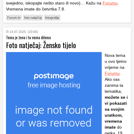
svejedno, iskopajte nešto staro ili novo)… Kažu na
Forumu
.
Vremena imate do četvrtka 7.8.
Forum.hr
foto natječaj
fotografija
14.07.2025. (20:00)
Tema je žena i tu nema dilema
Foto natječaj: Žensko tijelo
Nova tema
u ovo ljetno
vrijeme na
Forumu
.
Ako vas
zanima ta
tematika,
možete se i
vi pokazati
sa svojim
uratkom,
vremena
imate
do
petka, 19.