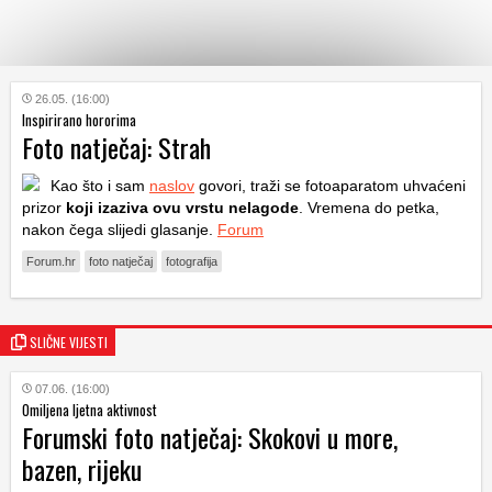
KATEGORIJE
26.05. (16:00)
Inspirirano hororima
Foto natječaj: Strah
HRVATSKI
WEB
Kao što i sam
naslov
govori, traži se fotoaparatom uhvaćeni
prizor
koji izaziva ovu vrstu nelagode
. Vremena do petka,
nakon čega slijedi glasanje.
Forum
Forum.hr
foto natječaj
fotografija
SLIČNE VIJESTI
07.06. (16:00)
Omiljena ljetna aktivnost
Forumski foto natječaj: Skokovi u more,
bazen, rijeku