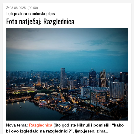
03.08.2025. (09:00)
Topli pozdravi uz autorski potpis
Foto natječaj: Razglednica
Nova tema:
Razglednica
(što god ste kliknuli
i pomislili “kako
bi ovo izgledalo na razglednici?
“, ljeto,jesen, zima…