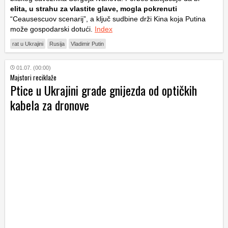
elita, u strahu za vlastite glave, mogla pokrenuti
“Ceausescuov scenarij”, a ključ sudbine drži Kina koja Putina
može gospodarski dotući.
Index
rat u Ukrajini
Rusija
Vladimir Putin
01.07. (00:00)
Majstori reciklaže
Ptice u Ukrajini grade gnijezda od optičkih
kabela za dronove