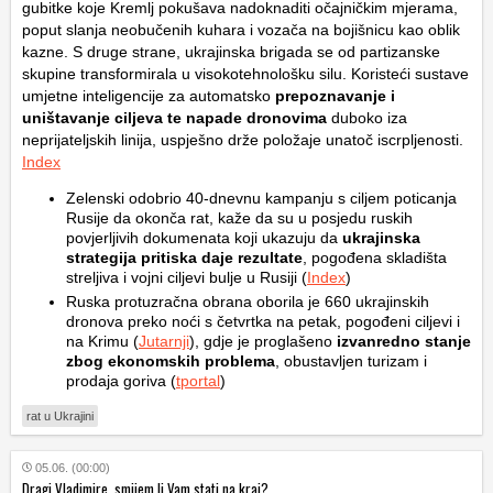
gubitke koje Kremlj pokušava nadoknaditi očajničkim mjerama,
poput slanja neobučenih kuhara i vozača na bojišnicu kao oblik
kazne. S druge strane, ukrajinska brigada se od partizanske
skupine transformirala u visokotehnološku silu. Koristeći sustave
umjetne inteligencije za automatsko
prepoznavanje i
uništavanje ciljeva te napade dronovima
duboko iza
neprijateljskih linija, uspješno drže položaje unatoč iscrpljenosti.
Index
Zelenski odobrio 40-dnevnu kampanju s ciljem poticanja
Rusije da okonča rat, kaže da su u posjedu ruskih
povjerljivih dokumenata koji ukazuju da
ukrajinska
strategija pritiska daje rezultate
, pogođena skladišta
streljiva i vojni ciljevi bulje u Rusiji (
Index
)
Ruska protuzračna obrana oborila je 660 ukrajinskih
dronova preko noći s četvrtka na petak, pogođeni ciljevi i
na Krimu (
Jutarnji
), gdje je proglašeno
izvanredno stanje
zbog ekonomskih problema
, obustavljen turizam i
prodaja goriva (
tportal
)
rat u Ukrajini
05.06. (00:00)
Dragi Vladimire, smijem li Vam stati na kraj?