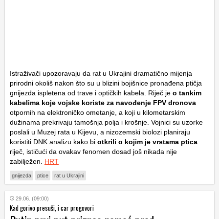
Istraživači upozoravaju da rat u Ukrajini dramatično mijenja
prirodni okoliš nakon što su u blizini bojišnice pronađena ptičja
gnijezda ispletena od trave i optičkih kabela. Riječ je
o tankim
kabelima koje vojske koriste za navođenje FPV dronova
otpornih na elektroničko ometanje, a koji u kilometarskim
dužinama prekrivaju tamošnja polja i krošnje. Vojnici su uzorke
poslali u Muzej rata u Kijevu, a nizozemski biolozi planiraju
koristiti DNK analizu kako bi
otkrili o kojim je vrstama ptica
riječ, ističući da ovakav fenomen dosad još nikada nije
zabilježen.
HRT
gnijezda
ptice
rat u Ukrajini
29.06. (09:00)
Kad gorivo presuši, i car progovori