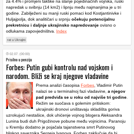
za 4.4% i promjeni taktike na slanje pojedinačnih vojnika, ruski
napredak u svibnju (14
km
2
) i lipnju među najmanjima je u tri
godine. Zabilježeni su manji ruski pomaci kod Kostjantinivke i
Huljajpolja, dok analitičari u srpnju
očekuju potencijalnu
prekretnicu i daljnje ukrajinsko napredovanje
ovisno o
odlukama zapovjedništva.
Index
rat u Ukrajini
02.07. (00:00)
Prisilno u penziju
Forbes: Putin gubi kontrolu nad vojskom i
narodom. Bliži se kraj njegove vladavine
Prema analizi časopisa
Forbes
, Vladimir Putin
nalazi se u terminalnoj fazi vladavine,
a njegov
pad predviđa se u roku od najviše tri godine
.
Režim se suočava s golemim pritiskom:
ukrajinski dronovi uništavaju skladišta goriva
uzrokujući nestašice, dok uhićenje vojnog blogera Aleksandra
Lunina budi duh Prigožinove pobune među vojnicima. Paranoju
u Kremlju dodatno je pojačala tajanstvena smrt Putinovog
bliskog saveznika Sergeja Ivanova. Forbes zaključuje da bi