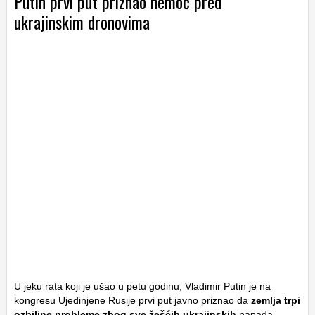
Putin prvi put priznao nemoć pred
ukrajinskim dronovima
U jeku rata koji je ušao u petu godinu, Vladimir Putin je na
kongresu Ujedinjene Rusije prvi put javno priznao da
zemlja trpi
ozbiljne probleme zbog sve žešćih ukrajinskih
napada