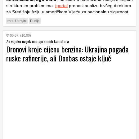
strukturnim problemima.
tportal
prenosi analizu bivšeg direktora
za Središnju Aziju u američkom Vijeću za nacionalnu sigurnost.
rat u Ukrajini
Rusija
05.07. (10:00)
Za vojsku uvijek ima spremnih kanistara
Dronovi kroje cijenu benzina: Ukrajina pogađa
ruske rafinerije, ali Donbas ostaje ključ