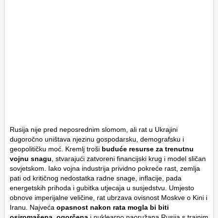
Rusija nije pred neposrednim slomom, ali rat u Ukrajini
dugoročno uništava njezinu gospodarsku, demografsku i
geopolitičku moć. Kremlj troši
buduće resurse za trenutnu
vojnu snagu
, stvarajući zatvoreni financijski krug i model sličan
sovjetskom. Iako vojna industrija prividno pokreće rast, zemlja
pati od kritičnog nedostatka radne snage, inflacije, pada
energetskih prihoda i gubitka utjecaja u susjedstvu. Umjesto
obnove imperijalne veličine, rat ubrzava ovisnost Moskve o Kini i
Iranu. Najveća
opasnost nakon rata mogla bi biti
osiromašena, ogorčena
i nuklearno naoružana Rusija s trajnim