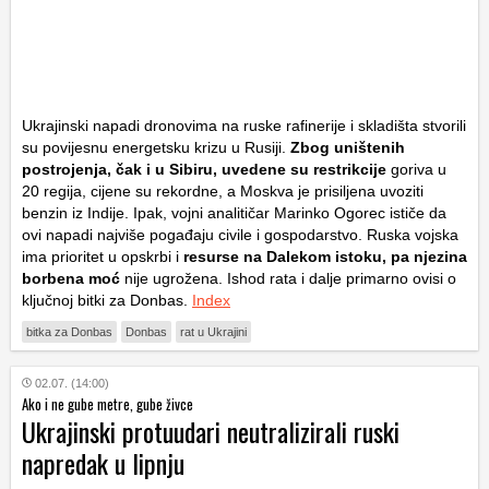
Ukrajinski napadi dronovima na ruske rafinerije i skladišta stvorili
su povijesnu energetsku krizu u Rusiji.
Zbog uništenih
postrojenja, čak i u Sibiru, uvedene su restrikcije
goriva u
20 regija, cijene su rekordne, a Moskva je prisiljena uvoziti
benzin iz Indije. Ipak, vojni analitičar Marinko Ogorec ističe da
ovi napadi najviše pogađaju civile i gospodarstvo. Ruska vojska
ima prioritet u opskrbi i
resurse na Dalekom istoku, pa njezina
borbena moć
nije ugrožena. Ishod rata i dalje primarno ovisi o
ključnoj bitki za Donbas.
Index
bitka za Donbas
Donbas
rat u Ukrajini
02.07. (14:00)
Ako i ne gube metre, gube živce
Ukrajinski protuudari neutralizirali ruski
napredak u lipnju