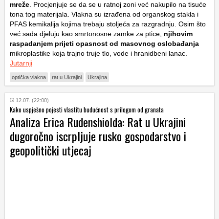
mreže
. Procjenjuje se da se u ratnoj zoni već nakupilo na tisuće
tona tog materijala. Vlakna su izrađena od organskog stakla i
PFAS kemikalija kojima trebaju stoljeća za razgradnju. Osim što
već sada djeluju kao smrtonosne zamke za ptice,
njihovim
raspadanjem prijeti opasnost od masovnog oslobađanja
mikroplastike koja trajno truje tlo, vode i hranidbeni lanac.
Jutarnji
optička vlakna
rat u Ukrajini
Ukrajina
12.07. (22:00)
Kako uspješno pojesti vlastitu budućnost s prilogom od granata
Analiza Erica Rudenshiolda: Rat u Ukrajini
dugoročno iscrpljuje rusko gospodarstvo i
geopolitički utjecaj