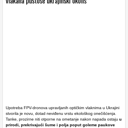
vlakana pustoše ukrajinski okoliš
Upotreba FPV-dronova upravljanih optičkim vlaknima u Ukrajini
stvorila je novu, dotad neviđenu vrstu ekološkog onečišćenja.
Tanke, prozirne niti otporne na ometanje nakon napada ostaju
u
prirodi, prekrivajući šume i polja poput goleme paukove