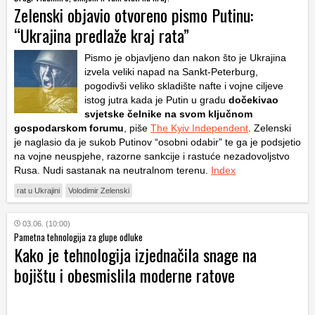
Zelenski objavio otvoreno pismo Putinu:
“Ukrajina predlaže kraj rata”
Pismo je objavljeno dan nakon što je Ukrajina
izvela veliki napad na Sankt-Peterburg,
pogodivši veliko skladište nafte i vojne ciljeve
istog jutra kada je Putin u gradu
dočekivao
svjetske čelnike na svom ključnom
gospodarskom forumu
, piše
The Kyiv Independent
. Zelenski
je naglasio da je sukob Putinov “osobni odabir” te ga je podsjetio
na vojne neuspjehe, razorne sankcije i rastuće nezadovoljstvo
Rusa. Nudi sastanak na neutralnom terenu.
Index
rat u Ukrajini
Volodimir Zelenski
03.06. (10:00)
Pametna tehnologija za glupe odluke
Kako je tehnologija izjednačila snage na
bojištu i obesmislila moderne ratove