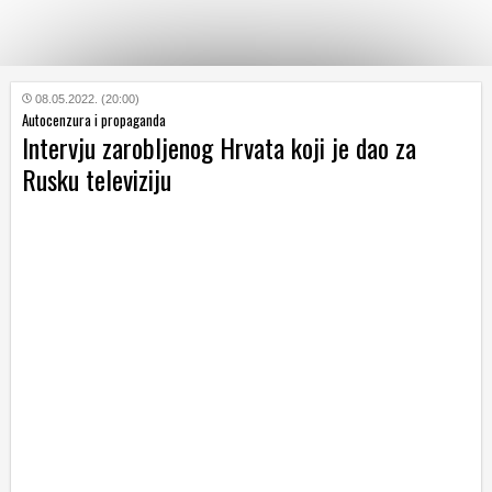
KATEGORIJE
08.05.2022. (20:00)
Autocenzura i propaganda
Intervju zarobljenog Hrvata koji je dao za
HRVATSKI
Rusku televiziju
WEB