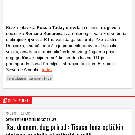
Ruska televizija
Russia Today
objavila je snimku razgovora
dopisnika
Romana Kosareva
i zarobljenog Hrvata koji se borio
u ukrajinskoj vojsci. RT navodi da ga separatističke vlasti u
Donjecku, unatoč tome što je pripadnik redovne ukrajinske
vojske, smatraju stranim plaćenikom, zbog čega mu prijeti
dugogodišnja robija, a možda i smrtna kazna. RT je
propagandni kanal Kremlja i zabranjen je diljem Europe i
Sjeverne Amerike.
Index
rat u Ukrajini
zarobljeni Hrvat
SLIČNE VIJESTI
31.07. (11:00)
Svaki rat je u startu poraz za sve
Rat dronom, dug prirodi: Tisuće tona optičkih