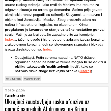
unutar ruskog teritorija. Iako tvrdi da Moskva ima resurse za
odgovor, situacija na terenu ga demantira. Satima prije govora,
ukrajinski dronovi pogodili su rafineriju Slavyansk, a nedavno i
objekte kod Jaroslavlja i Moskve. Zbog preciznih udara na
naftnu infrastrukturu i logistiku, na okupiranom Krimu
proglašeno je izvanredno stanje uz teške nestašice goriva
i
struje. Putin je za kraj optužio zapadne elite za licemjerje.
Index
… jučer je uvođo i hitnu, potpunu zabranu izvoza benzina i
zrakoplovnog kerozina, dok se istovremeno razmatra i blokada
izvoza dizelskog goriva.
Index
Obavještajci: Putin sprema napad na NATO države,
ograničen napad na baltičke zemlje
mogao bi se odviti u
obliku takozvanih ‘malih zelenih ljudi‘
, kako se
nazivalo ruske snage bez vojnih oznaka (
Jutarnji
)
rat u Ukrajini
Vladimir Putin
26.06. (20:00)
Pomirite se više
Ukrajinci zaustavljaju rusku ofenzivu uz
pomoć naprednih AI dronova, na Krimu