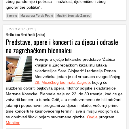
zbog pandemije i potresa – nažalost, djelomično i zbog
ignorantne politike”.
intervju
Margareta Ferek Petrić
Muzički biennale Zagreb
27.03.2017. (12:13)
Nešto kao Novi Fosili [zubo]
Predstave, opere i koncerti za djecu i odrasle
na zagrebačkom biennaleu
Premijera dječje lutkarske predstave ‘Žabica
kraljica’ u Zagrebačkom kazalištu lutaka
skladateljice Sare Glojnarić i redatelja Renea
Medvešeka jedan je od vrhunaca ovogodišnjeg,
29. Muzičkog biennala Zagreb
, kojeg će
službeno otvoriti bajkovita opera ‘Klothò’ poljske skladateljice
Martyne Kosecke. Biennale traje od 22. do 30 travnja, kad će ga
zatvoriti koncert u tunelu Grič, a u međuvremenu će biti održani
jutarnji i popodnevni programi za djecu i mlade, večernji prime-
time koncerti te kasnovečernji termini, sve s mišlju vodiljom da
se obuhvati široki pojam suvremene glazbe.
Ovdje
program.
Monitor