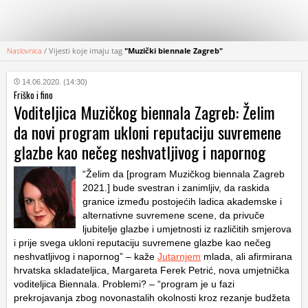
Naslovnica
/
Vijesti koje imaju tag
"Muzički biennale Zagreb"
KATEGORIJE
14.06.2020. (14:30)
Friško i fino
HRVATSKI
Voditeljica Muzičkog biennala Zagreb: Želim
WEB
da novi program ukloni reputaciju suvremene
glazbe kao nečeg neshvatljivog i napornog
“Želim da [program Muzičkog biennala Zagreb
2021.] bude svestran i zanimljiv, da raskida
granice između postojećih ladica akademske i
alternativne suvremene scene, da privuče
ljubitelje glazbe i umjetnosti iz različitih smjerova
i prije svega ukloni reputaciju suvremene glazbe kao nečeg
neshvatljivog i napornog” – kaže
Jutarnjem
mlada, ali afirmirana
hrvatska skladateljica, Margareta Ferek Petrić, nova umjetnička
voditeljica Biennala. Problemi? – “program je u fazi
prekrojavanja zbog novonastalih okolnosti kroz rezanje budžeta