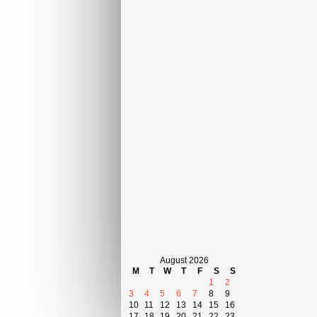
August 2026
M
T
W
T
F
S
S
1
2
3
4
5
6
7
8
9
10
11
12
13
14
15
16
17
18
19
20
21
22
23