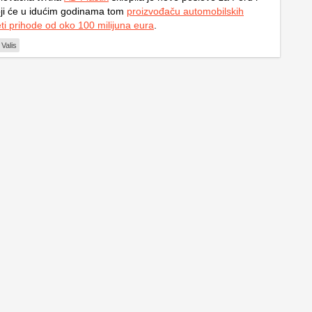
ji će u idućim godinama tom
proizvođaču automobilskih
eti prihode od oko 100 milijuna eura
.
 Valis