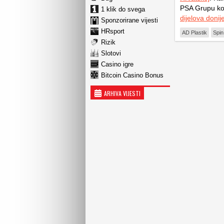
PSA Grupu ko
1 klik do svega
dijelova donij
Sponzorirane vijesti
HRsport
AD Plastik
Spin
Rizik
Slotovi
Casino igre
Bitcoin Casino Bonus
ARHIVA VIJESTI