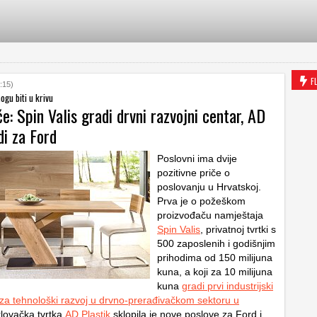
F
:15)
ogu biti u krivu
če: Spin Valis gradi drvni razvojni centar, AD
di za Ford
Poslovni ima dvije
pozitivne priče o
poslovanju u Hrvatskoj.
Prva je o požeškom
proizvođaču namještaja
Spin Valis
, privatnoj tvrtki s
500 zaposlenih i godišnjim
prihodima od 150 milijuna
kuna, a koji za 10 milijuna
kuna
gradi prvi industrijski
za tehnološki razvoj u drvno-prerađivačkom sektoru u
rlovačka tvrtka
AD Plastik
sklopila je nove poslove za Ford i