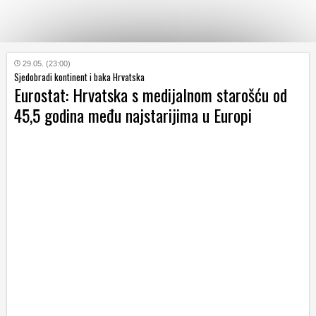
KATEGORIJE
29.05. (23:00)
Sjedobradi kontinent i baka Hrvatska
Eurostat: Hrvatska s medijalnom starošću od
HRVATSKI
45,5 godina među najstarijima u Europi
WEB