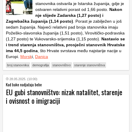
stanovnika ostvarila je Istarska županija, gdje je
ostvaren relativni porast od 1,66 posto.
Nakon
nje slijede Zadarska (1,27 posto) i
Zagrebačka županija (1,14 posto)
. Porast je zabilježen u još
sedam županija. Najveći relativni pad broja stanovnika imaju
Požeško-slavonska županija (1,51 posto), Virovitičko-podravska
(1,27 posto) te Vukovarsko-srijemska (1,15 posto).
Nastavio se
i trend starenja stanovništva, prosječni stanovnik Hrvatske
ima 44,5 godina
, što Hrvate svrstava među najstarije nacije u
Europi.
Morsk
i,
Danica
broj stanovnika
demografija
stanovništvo
starenje stanovništva
28.05.2025. (10:00)
Kad bake nadjačaju bebe
EU gubi stanovništvo: nizak natalitet, starenje
i ovisnost o imigraciji