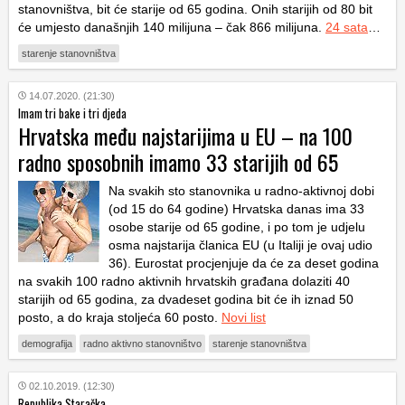
stanovništva, bit će starije od 65 godina. Onih starijih od 80 bit
će umjesto današnjih 140 milijuna – čak 866 milijuna.
24 sata
…
starenje stanovništva
14.07.2020. (21:30)
Imam tri bake i tri djeda
Hrvatska među najstarijima u EU – na 100
radno sposobnih imamo 33 starijih od 65
Na svakih sto stanovnika u radno-aktivnoj dobi
(od 15 do 64 godine) Hrvatska danas ima 33
osobe starije od 65 godine, i po tom je udjelu
osma najstarija članica EU (u Italiji je ovaj udio
36). Eurostat procjenjuje da će za deset godina
na svakih 100 radno aktivnih hrvatskih građana dolaziti 40
starijih od 65 godina, za dvadeset godina bit će ih iznad 50
posto, a do kraja stoljeća 60 posto.
Novi list
demografija
radno aktivno stanovništvo
starenje stanovništva
02.10.2019. (12:30)
Republika Staračka