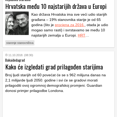
Hrvatska među 10 najstarijih država u Europi
Kao država Hrvatska ima sve veći udio starijih
građana – 19% stanovnika starije je od 65
godina (što je
procjena za 2016.
, otada je udio
mogao samo rasti) i svrstavamo se među 10
najstarijih zemalja u Europi.
HRT
…
starenje stanovništva
11.10.2018. (08:30)
Bakaidedagrad
Kako će izgledati grad prilagođen starijima
Broj ljudi starijih od 60 povećat će se s 962 milijuna danas na
2,1 milijarde ljudi 2050. godine i svi će se gradovi morati
prilagoditi ovoj ogromnoj demografskoj promjeni. Guardian
donosi primjer prilagodbe Londona.