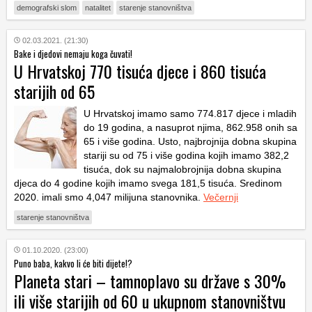
demografski slom
natalitet
starenje stanovništva
02.03.2021. (21:30)
Bake i djedovi nemaju koga čuvati!
U Hrvatskoj 770 tisuća djece i 860 tisuća
starijih od 65
U Hrvatskoj imamo samo 774.817 djece i mladih
do 19 godina, a nasuprot njima, 862.958 onih sa
65 i više godina. Usto, najbrojnija dobna skupina
stariji su od 75 i više godina kojih imamo 382,2
tisuća, dok su najmalobrojnija dobna skupina
djeca do 4 godine kojih imamo svega 181,5 tisuća. Sredinom
2020. imali smo 4,047 milijuna stanovnika.
Večernji
starenje stanovništva
01.10.2020. (23:00)
Puno baba, kakvo li će biti dijete!?
Planeta stari – tamnoplavo su države s 30%
ili više starijih od 60 u ukupnom stanovništvu