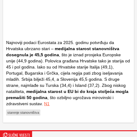
Najnoviji podaci Eurostata za 2025. godinu potvrđuju da
Hrvatska ubrzano stari –
medijalna starost stanovništva
dosegnula je
45,5 godina
, što je iznad prosjeka Europske
unije (44,9 godina). Polovica građana Hrvatske tako je starija od
45 i pol godina. Iako su od Hrvatske starije Italija (49,1),
Portugal, Bugarska i Grčka, cijela regija pati zbog iseljavanja
mladih. Srbija bilježi 45,4, a Slovenija 45,5 godina. S druge
strane, najmlađe su Turska (34,4) i Island (37,2). Zbog niskog
nataliteta,
medijalna starost u EU bi do kraja stoljeća mogla
premašiti 50 godina
, što ozbiljno ugrožava mirovinski i
zdravstveni sustav.
N1
starenje stanovništva
SLIČNE VIJESTI