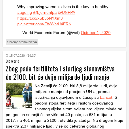
Why improving women's lives is the key to healthy
#ageing
@bjornunfpa
@UNFPA
https://t.co/xSb5oNYXm3
pic.twitter.com/FWWntU4ERN
— World Economic Forum (@wef)
October 1, 2020
starenje stanovništva
15.07.2020. (19:30)
Old world
Zbog pada fertiliteta i starijeg stanovništva
do 2100. bit će dvije milijarde ljudi manje
Na Zemlji će 2100. biti 8,8 milijarda ljudi, dvije
milijarde manje od procjena UN-a, prema
istraživanju objavljenom u časopisu
Lancet
. S
padom stopa fertiliteta i rastom očekivanog
životnog vijeka širom svijeta broj djece mlađe od
pet godina smanjit će se više od 40 posto, sa 681 milijun u
2017. na 401 milijun u 2100., utvrdila je studija. Na drugom kraju
spektra 2,37 milijarde ljudi, više od četvrtine globalnog