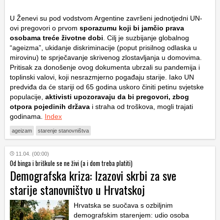
U Ženevi su pod vodstvom Argentine završeni jednotjedni UN-
ovi pregovori o prvom
sporazumu koji bi jamčio prava
osobama treće životne dobi
. Cilj je suzbijanje globalnog
“ageizma”, ukidanje diskriminacije (poput prisilnog odlaska u
mirovinu) te sprječavanje skrivenog zlostavljanja u domovima.
Pritisak za donošenje ovog dokumenta ubrzali su pandemija i
toplinski valovi, koji nesrazmjerno pogađaju starije. Iako UN
predviđa da će stariji od 65 godina uskoro činiti petinu svjetske
populacije,
aktivisti upozoravaju da bi pregovori, zbog
otpora pojedinih država
i straha od troškova, mogli trajati
godinama.
Index
ageizam
starenje stanovništva
11.04. (00:00)
Od binga i briškule se ne živi (a i dom treba platiti)
Demografska kriza: Izazovi skrbi za sve
starije stanovništvo u Hrvatskoj
Hrvatska se suočava s ozbiljnim
demografskim starenjem: udio osoba