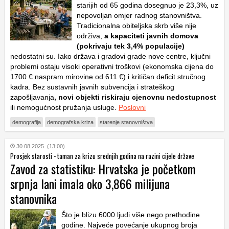
starijih od 65 godina dosegnuo je 23,3%, uz
nepovoljan omjer radnog stanovništva.
Tradicionalna obiteljska skrb više nije
održiva,
a kapaciteti javnih domova
(pokrivaju tek 3,4% populacije)
nedostatni su. Iako država i gradovi grade nove centre, ključni
problemi ostaju visoki operativni troškovi (ekonomska cijena do
1700 € naspram mirovine od 611 €) i kritičan deficit stručnog
kadra. Bez sustavnih javnih subvencija i strateškog
zapošljavanja
, novi objekti riskiraju cjenovnu nedostupnost
ili nemogućnost pružanja usluge.
Poslovni
demografija
demografska kriza
starenje stanovništva
30.08.2025. (13:00)
Prosjek starosti - taman za krizu srednjih godina na razini cijele države
Zavod za statistiku: Hrvatska je početkom
srpnja lani imala oko 3,866 milijuna
stanovnika
Što je blizu 6000 ljudi više nego prethodine
godine. Najveće povećanje ukupnog broja