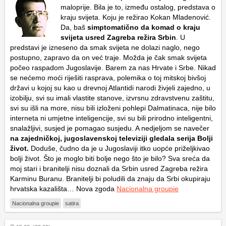
maloprije. Bila je to, između ostalog, predstava o
kraju svijeta. Koju je režirao Kokan Mladenović.
Da, baš
simptomatično da komad o kraju
svijeta usred Zagreba režira Srbin
. U
predstavi je izneseno da smak svijeta ne dolazi naglo, nego
postupno, zapravo da on već traje. Možda je čak smak svijeta
počeo raspadom Jugoslavije. Barem za nas Hrvate i Srbe. Nikad
se nećemo moći riješiti rasprava, polemika o toj mitskoj bivšoj
državi u kojoj su kao u drevnoj Atlantidi narodi živjeli zajedno, u
izobilju, svi su imali vlastite stanove, izvrsnu zdravstvenu zaštitu,
svi su išli na more, nisu bili izloženi pohlepi Dalmatinaca, nije bilo
interneta ni umjetne inteligencije, svi su bili prirodno inteligentni,
snalažljivi, susjed je pomagao susjedu. A nedjeljom se navečer
na zajedničkoj, jugoslavenskoj televiziji gledala serija Bolji
život.
Doduše, čudno da je u Jugoslaviji itko uopće priželjkivao
bolji život. Što je moglo biti bolje nego što je bilo? Sva sreća da
moj stari i branitelji nisu doznali da Srbin usred Zagreba režira
Karminu Buranu. Branitelji bi poludili da znaju da Srbi okupiraju
hrvatska kazališta… Nova zgoda
Nacionalna groupie
Nacionalna groupie
satira