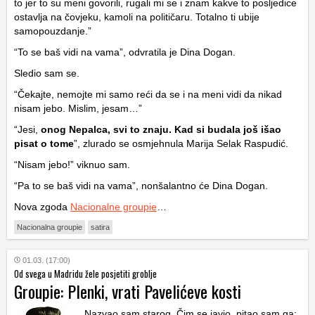
to jer to su meni govorili, rugali mi se i znam kakve to posljedice
ostavlja na čovjeku, kamoli na političaru. Totalno ti ubije
samopouzdanje.”
“To se baš vidi na vama”, odvratila je Dina Dogan.
Sledio sam se.
“Čekajte, nemojte mi samo reći da se i na meni vidi da nikad
nisam jebo. Mislim, jesam…”
“Jesi,
onog Nepalca, svi to znaju. Kad si budala još išao
pisat o tome
”, zlurado se osmjehnula Marija Selak Raspudić.
“Nisam jebo!” viknuo sam.
“Pa to se baš vidi na vama”, nonšalantno će Dina Dogan.
Nova zgoda
Nacionalne groupie
…
Nacionalna groupie
satira
01.03. (17:00)
Od svega u Madridu žele posjetiti groblje
Groupie: Plenki, vrati Pavelićeve kosti
Nazvao sam starog. Čim se javio, pitao sam ga: