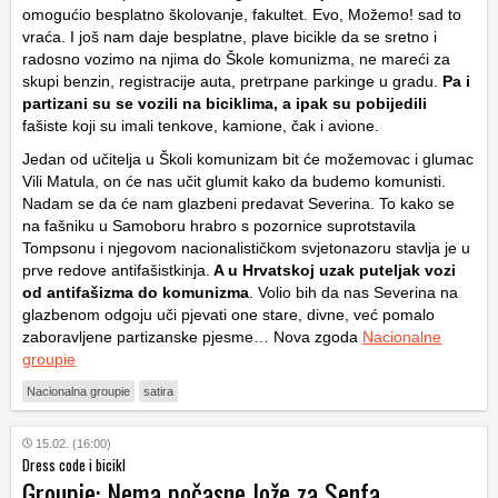
omogućio besplatno školovanje, fakultet. Evo, Možemo! sad to
vraća. I još nam daje besplatne, plave bicikle da se sretno i
radosno vozimo na njima do Škole komunizma, ne mareći za
skupi benzin, registracije auta, pretrpane parkinge u gradu.
Pa i
partizani su se vozili na biciklima, a ipak su pobijedili
fašiste koji su imali tenkove, kamione, čak i avione.
Jedan od učitelja u Školi komunizam bit će možemovac i glumac
Vili Matula, on će nas učit glumit kako da budemo komunisti.
Nadam se da će nam glazbeni predavat Severina. To kako se
na fašniku u Samoboru hrabro s pozornice suprotstavila
Tompsonu i njegovom nacionalističkom svjetonazoru stavlja je u
prve redove antifašistkinja.
A u Hrvatskoj uzak puteljak vozi
od antifašizma do komunizma
. Volio bih da nas Severina na
glazbenom odgoju uči pjevati one stare, divne, već pomalo
zaboravljene partizanske pjesme… Nova zgoda
Nacionalne
groupie
Nacionalna groupie
satira
15.02. (16:00)
Dress code i bicikl
Groupie: Nema počasne lože za Senfa