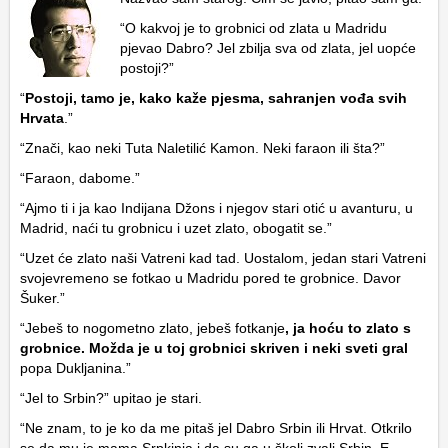
“O kakvoj je to grobnici od zlata u Madridu
pjevao Dabro? Jel zbilja sva od zlata, jel uopće
postoji?”
“
Postoji, tamo je, kako kaže pjesma, sahranjen vođa svih
Hrvata
.”
“Znači, kao neki Tuta Naletilić Kamon. Neki faraon ili šta?”
“Faraon, dabome.”
“Ajmo ti i ja kao Indijana Džons i njegov stari otić u avanturu, u
Madrid, naći tu grobnicu i uzet zlato, obogatit se.”
“Uzet će zlato naši Vatreni kad tad. Uostalom, jedan stari Vatreni
svojevremeno se fotkao u Madridu pored te grobnice. Davor
Šuker.”
“Jebeš to nogometno zlato, jebeš fotkanje
, ja hoću to zlato s
grobnice. Možda je u toj grobnici skriven i neki sveti gral
popa Dukljanina.”
“Jel to Srbin?” upitao je stari.
“Ne znam, to je ko da me pitaš jel Dabro Srbin ili Hrvat. Otkrilo