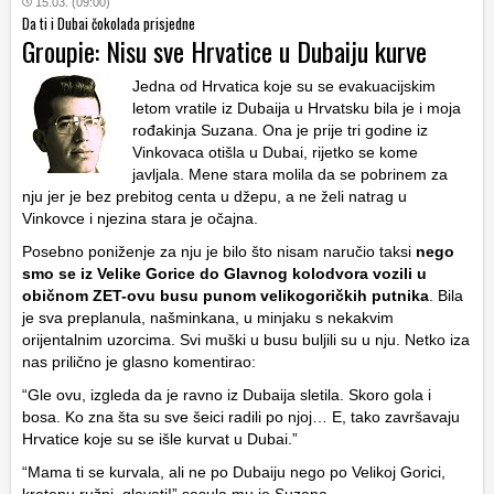
15.03. (09:00)
Da ti i Dubai čokolada prisjedne
Groupie: Nisu sve Hrvatice u Dubaiju kurve
Jedna od Hrvatica koje su se evakuacijskim
letom vratile iz Dubaija u Hrvatsku bila je i moja
rođakinja Suzana. Ona je prije tri godine iz
Vinkovaca otišla u Dubai, rijetko se kome
javljala. Mene stara molila da se pobrinem za
nju jer je bez prebitog centa u džepu, a ne želi natrag u
Vinkovce i njezina stara je očajna.
Posebno poniženje za nju je bilo što nisam naručio taksi
nego
smo se iz Velike Gorice do Glavnog kolodvora vozili u
običnom ZET-ovu busu punom velikogoričkih putnika
. Bila
je sva preplanula, našminkana, u minjaku s nekakvim
orijentalnim uzorcima. Svi muški u busu buljili su u nju. Netko iza
nas prilično je glasno komentirao:
“Gle ovu, izgleda da je ravno iz Dubaija sletila. Skoro gola i
bosa. Ko zna šta su sve šeici radili po njoj… E, tako završavaju
Hrvatice koje su se išle kurvat u Dubai.”
“Mama ti se kurvala, ali ne po Dubaiju nego po Velikoj Gorici,