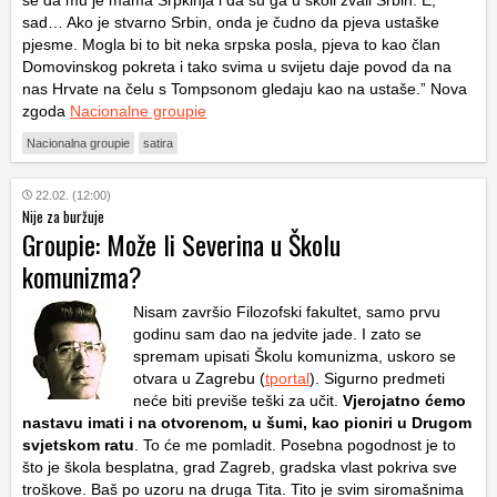
se da mu je mama Srpkinja i da su ga u školi zvali Srbin. E,
sad… Ako je stvarno Srbin, onda je čudno da pjeva ustaške
pjesme. Mogla bi to bit neka srpska posla, pjeva to kao član
Domovinskog pokreta i tako svima u svijetu daje povod da na
nas Hrvate na čelu s Tompsonom gledaju kao na ustaše.” Nova
zgoda
Nacionalne groupie
Nacionalna groupie
satira
22.02. (12:00)
Nije za buržuje
Groupie: Može li Severina u Školu
komunizma?
Nisam završio Filozofski fakultet, samo prvu
godinu sam dao na jedvite jade. I zato se
spremam upisati Školu komunizma, uskoro se
otvara u Zagrebu (
tportal
). Sigurno predmeti
neće biti previše teški za učit.
Vjerojatno ćemo
nastavu imati i na otvorenom, u šumi, kao pioniri u Drugom
svjetskom ratu
. To će me pomladit. Posebna pogodnost je to
što je škola besplatna, grad Zagreb, gradska vlast pokriva sve
troškove. Baš po uzoru na druga Tita. Tito je svim siromašnima