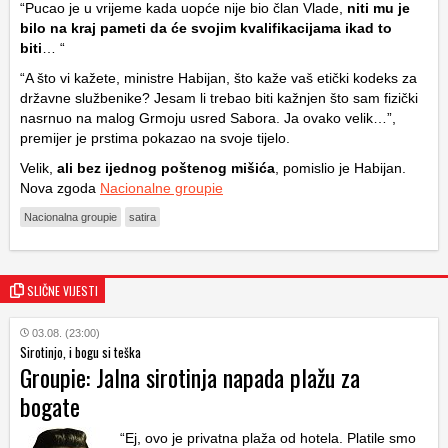
“Pucao je u vrijeme kada uopće nije bio član Vlade,
niti mu je
bilo na kraj pameti da će svojim kvalifikacijama ikad to
biti
… “
“A što vi kažete, ministre Habijan, što kaže vaš etički kodeks za
državne službenike? Jesam li trebao biti kažnjen što sam fizički
nasrnuo na malog Grmoju usred Sabora. Ja ovako velik…”,
premijer je prstima pokazao na svoje tijelo.
Velik,
ali bez ijednog poštenog mišića
, pomislio je Habijan.
Nova zgoda
Nacionalne groupie
Nacionalna groupie
satira
SLIČNE VIJESTI
03.08. (23:00)
Sirotinjo, i bogu si teška
Groupie: Jalna sirotinja napada plažu za
bogate
“Ej, ovo je privatna plaža od hotela. Platile smo