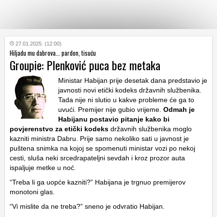
KATEGORIJE
27.01.2025. (12:00)
Hiljadu mu dabrova... pardon, tisuću
Groupie: Plenković puca bez metaka
HRVATSKI
WEB
Ministar Habijan prije desetak dana predstavio je
javnosti novi etički kodeks državnih službenika.
Tada nije ni slutio u kakve probleme će ga to
uvući. Premijer nije gubio vrijeme.
Odmah je
Habijanu postavio pitanje kako bi
povjerenstvo za etički kodeks
državnih službenika moglo
kazniti ministra Dabru. Prije samo nekoliko sati u javnost je
puštena snimka na kojoj se spomenuti ministar vozi po nekoj
cesti, sluša neki srcedrapateljni sevdah i kroz prozor auta
ispaljuje metke u noć.
“Treba li ga uopće kazniti?” Habijana je trgnuo premijerov
monotoni glas.
“Vi mislite da ne treba?” sneno je odvratio Habijan.