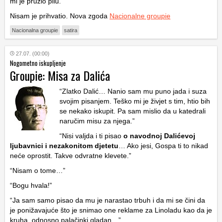
mi je pružio pilu.
Nisam je prihvatio. Nova zgoda
Nacionalne groupie
Nacionalna groupie
satira
27.07. (00:00)
Nogometno iskupljenje
Groupie: Misa za Dalića
“Zlatko Dalić… Nanio sam mu puno jada i suza
svojim pisanjem. Teško mi je živjet s tim, htio bih
se nekako iskupit. Pa sam mislio da u katedrali
naručim misu za njega.”
“Nisi valjda i ti pisao
o navodnoj Dalićevoj
ljubavnici i nezakonitom djetetu
… Ako jesi, Gospa ti to nikad
neće oprostit. Takve odvratne klevete.”
“Nisam o tome…”
“Bogu hvala!”
“Ja sam samo pisao da mu je narastao trbuh i da mi se čini da
je ponižavajuće što je snimao one reklame za Linoladu kao da je
kruha, odnosno palačinki gladan…”