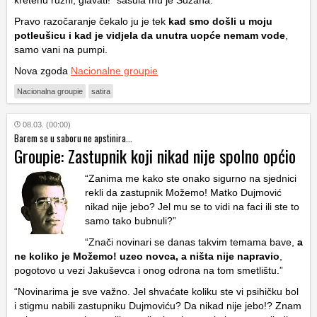
kretenu ružni, glavati!” sasula mu je Suzana.
Pravo razočaranje čekalo ju je tek
kad smo došli u moju
potleušicu i kad je vidjela da unutra uopće nemam vode
,
samo vani na pumpi.
Nova zgoda
Nacionalne groupie
Nacionalna groupie
satira
08.03. (00:00)
Barem se u saboru ne apstinira...
Groupie: Zastupnik koji nikad nije spolno općio
“Zanima me kako ste onako sigurno na sjednici
rekli da zastupnik Možemo! Matko Dujmović
nikad nije jebo? Jel mu se to vidi na faci ili ste to
samo tako bubnuli?”
“Znači novinari se danas takvim temama bave,
a
ne koliko je Možemo! uzeo novca, a ništa nije napravio
,
pogotovo u vezi Jakuševca i onog odrona na tom smetlištu.”
“Novinarima je sve važno. Jel shvaćate koliku ste vi psihičku bol
i stigmu nabili zastupniku Dujmoviću? Da nikad nije jebo!? Znam