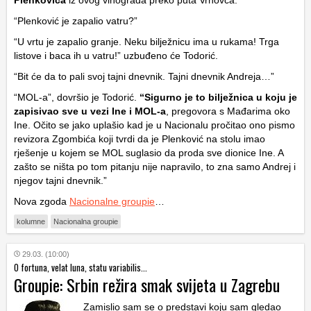
Plenkovića
iz ovog vinograda preko puta Vrhovca.
“Plenković je zapalio vatru?”
“U vrtu je zapalio granje. Neku bilježnicu ima u rukama! Trga
listove i baca ih u vatru!” uzbuđeno će Todorić.
“Bit će da to pali svoj tajni dnevnik. Tajni dnevnik Andreja…”
“MOL-a”, dovršio je Todorić.
“Sigurno je to bilježnica u koju je
zapisivao sve u vezi Ine i MOL-a
, pregovora s Mađarima oko
Ine. Očito se jako uplašio kad je u Nacionalu pročitao ono pismo
revizora Zgombića koji tvrdi da je Plenković na stolu imao
rješenje u kojem se MOL suglasio da proda sve dionice Ine. A
zašto se ništa po tom pitanju nije napravilo, to zna samo Andrej i
njegov tajni dnevnik.”
Nova zgoda
Nacionalne groupie
…
kolumne
Nacionalna groupie
29.03. (10:00)
O fortuna, velat luna, statu variabilis...
Groupie: Srbin režira smak svijeta u Zagrebu
Zamislio sam se o predstavi koju sam gledao