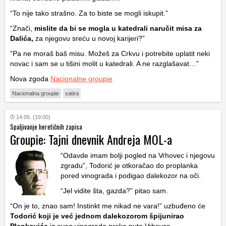
“To nije tako strašno. Za to biste se mogli iskupit.”
“Znači,
mislite da bi se mogla u katedrali naručit misa za
Dalića,
za njegovu sreću u novoj karijeri?”
“Pa ne moraš baš misu. Možeš za Crkvu i potrebite uplatit neki
novac i sam se u tišini molit u katedrali. A ne razglašavat…”
Nova zgoda
Nacionalne groupie
Nacionalna groupie
satira
14.05. (19:00)
Spaljivanje heretičnih zapisa
Groupie: Tajni dnevnik Andreja MOL-a
“Odavde imam bolji pogled na Vrhovec i njegovu
zgradu”, Todorić je otkoračao do proplanka
pored vinograda i podigao dalekozor na oči.
“Jel vidite šta, gazda?” pitao sam.
“On je to, znao sam! Instinkt me nikad ne vara!” uzbuđeno će
Todorić koji je već jednom dalekozorom špijunirao