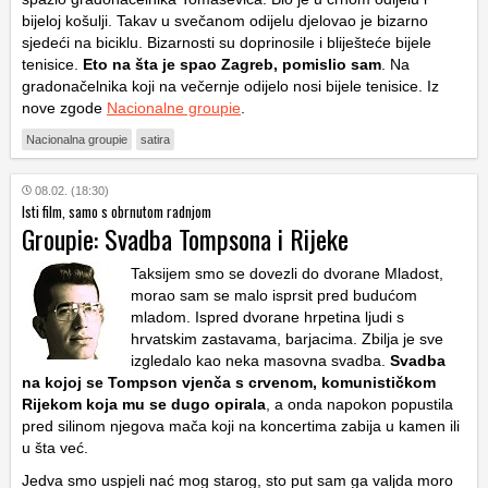
bijeloj košulji. Takav u svečanom odijelu djelovao je bizarno
sjedeći na biciklu. Bizarnosti su doprinosile i bliješteće bijele
tenisice.
Eto na šta je spao Zagreb, pomislio sam
. Na
gradonačelnika koji na večernje odijelo nosi bijele tenisice.
Iz
nove zgode
Nacionalne groupie
.
Nacionalna groupie
satira
08.02. (18:30)
Isti film, samo s obrnutom radnjom
Groupie: Svadba Tompsona i Rijeke
Taksijem smo se dovezli do dvorane Mladost,
morao sam se malo isprsit pred budućom
mladom. Ispred dvorane hrpetina ljudi s
hrvatskim zastavama, barjacima. Zbilja je sve
izgledalo kao neka masovna svadba.
Svadba
na kojoj se Tompson vjenča s crvenom, komunističkom
Rijekom koja mu se dugo opirala
, a onda napokon popustila
pred silinom njegova mača koji na koncertima zabija u kamen ili
u šta već.
Jedva smo uspjeli nać mog starog, sto put sam ga valjda moro