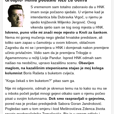
S vremenom sam totalno zaboravio da u HNK
imam svoje počasno sjedalo. U vrijeme kad je
intendantica bila Dubravka Vrgoč, u njemu je
sjedio književnik Miljenko Jergović.
Ovog
vikenda sjetio sam se tog svog mjesta u HNK.
Iskreno, puno više mi znači moje mjesto u Kroli za šankom
.
Nema mi goreg mučenja nego gledat hrvatske predstave, ali
toliko sam zapao u čamotinju u ovom kišnom, oblačnom
Zagrebu da mi se i premijera u HNK i domjenak nakon premijere
učinio privlačnim. Vidio sam da je premijera Trilogije o
Agamemnonu u režiji Livije Pandur. Ispred HNK odmah sam
naišao na neobičnu, upravo kazališnu scenu.
Obavijen
maglom, na kazališnim stepenicama stajao je moj kolega
kolumnist
Boris Rašeta s buketom cvijeća.
“Koga čekaš s tim buketom?” pitao sam ga.
Nije mi odgovorio, odmah je skrenuo temu na to kako su mu se
u inboks počeli javljat mnogi gejevi otkako sam o njemu počeo
pisat u svojim kolumnama.
Dok smo raspravljali o gejevima,
pored nas je prošao predsjednik Sabora Goran Jandroković.
Pogledao sam u tom smjeru i kod Meštrovićeva Zdenca života
spazio gradonačelnika Tomaševića. Bio je u crnom odijelu i