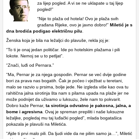
za lijep pogled. A vi se ne uklapate u taj lijep
pogled!”
“Nije to plaža od hotela! Ovo je plaža svih
građana Rijeke, ovo je javno dobro!”
Miletić je s
dna brodića podigao električnu pilu
.
Ženska koja je bila na ležaljci do plavuše, rekla joj je:
“To ti je onaj jedan političar. Ide po hotelskim plažama i pili
lokote. Nemoj se u to petljat”.
“Znači, luđi od Pernara.”
“Ma, Pernar je za njega gospodin. Pernar se već dvije godine
bori za prava nas bogatih. Čak je počeo i vježbat u teretani,
malo se razvio u prsima, bolje jede. Ne izgleda više kao ova tu
rahitična jalna sirotinja šta nam s pilama upada na plaže jer ne
može podnijet da uživamo u luksuzu, žele nam to pokvarit.
Dobro kaže Pernar,
ta sirotinja odvratno je pakosna, jalna, a
bome i agresivna
. Ovaj je spreman prepiliti i naše luksuzne
ležaljke, pogledaj mu taj luđački pogled”, mlada bogatašica
pokazala je plavuši na Miletića.
“Ajde ti prvi malo pili. Da ljudi vide da ne pilim samo ja…”, Miletić