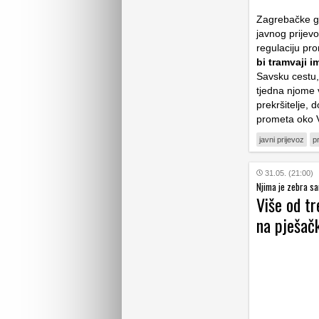
Zagrebačke gr
javnog prijev
regulaciju pr
bi tramvaji 
Savsku cestu, 
tjedna njome v
prekršitelje, d
prometa oko V
javni prijevoz
p
31.05. (21:00)
Njima je zebra s
Više od tr
na pješač