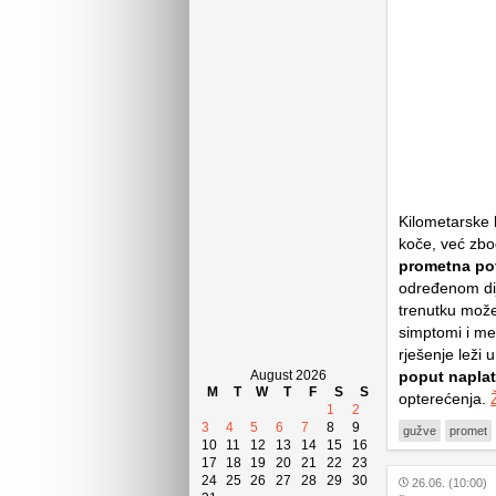
Kilometarske 
koče, već zbo
prometna pot
određenom dij
trenutku može
simptomi i me
rješenje leži
August 2026
poput naplat
M
T
W
T
F
S
S
opterećenja.
1
2
3
4
5
6
7
8
9
gužve
promet
10
11
12
13
14
15
16
17
18
19
20
21
22
23
24
25
26
27
28
29
30
26.06. (10:00)