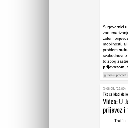
Sugovornici 
zanemarivanj
zeleni prijevo
mobilnosti, al
problem
subu
svakodnevno b
to zbog zasta
prijevozom j
gužva u prometu
08.05. (22:00)
Tko se kladi da k
Video: U J
prijevoz i 
Traffic 