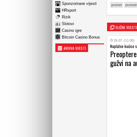
Sponzorirane vijesti
promet
promet
HRsport
Rizik
Slotovi
SLIČNE VIJESTI
Casino igre
Bitcoin Casino Bonus
26.07. (11:00)
Naplatne kućice s
ARHIVA VIJESTI
Preoptere
gužvi na 