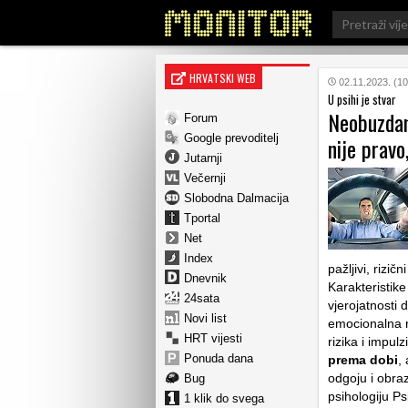
Search
for:
HRVATSKI WEB
02.11.2023. (10
U psihi je stvar
Neobuzdan
Forum
Google prevoditelj
nije pravo
Jutarnji
Večernji
Slobodna Dalmacija
Tportal
Net
Index
pažljivi, rizičn
Dnevnik
Karakteristik
24sata
vjerojatnosti
Novi list
emocionalna n
HRT vijesti
rizika i impul
Ponuda dana
prema dobi
,
odgoju i obra
Bug
psihologiju P
1 klik do svega