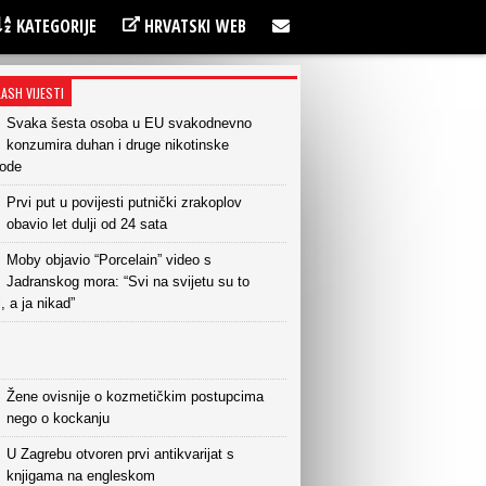
KATEGORIJE
HRVATSKI WEB
LASH VIJESTI
Svaka šesta osoba u EU svakodnevno
konzumira duhan i druge nikotinske
vode
Prvi put u povijesti putnički zrakoplov
obavio let dulji od 24 sata
Moby objavio “Porcelain” video s
Jadranskog mora: “Svi na svijetu su to
i, a ja nikad”
Žene ovisnije o kozmetičkim postupcima
nego o kockanju
U Zagrebu otvoren prvi antikvarijat s
knjigama na engleskom