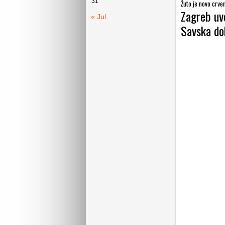
31
Žuto je novo crve
Zagreb uvo
« Jul
Savska dob