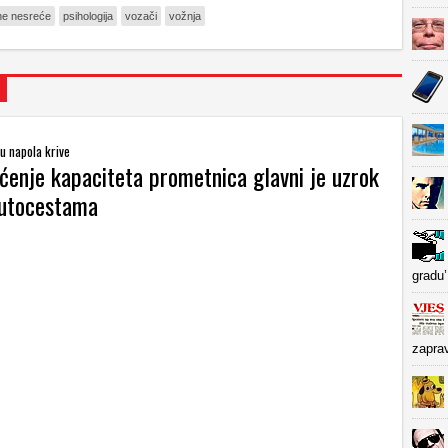
ne nesreće
psihologija
vozači
vožnja
u napola krive
ćenje kapaciteta prometnica glavni je uzrok
autocestama
gradu’
zapra