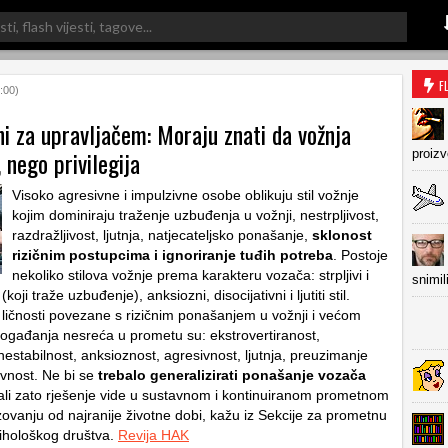
F
:00)
i za upravljačem: Moraju znati da vožnja
, nego privilegija
proiz
Visoko agresivne i impulzivne osobe oblikuju stil vožnje
kojim dominiraju traženje uzbuđenja u vožnji, nestrpljivost,
razdražljivost, ljutnja, natjecateljsko ponašanje,
sklonost
rizičnim postupcima i ignoriranje tuđih potreba
. Postoje
nekoliko stilova vožnje prema karakteru vozača: strpljivi i
snimil
i (koji traže uzbuđenje), anksiozni, disocijativni i ljutiti stil.
e ličnosti povezane s rizičnim ponašanjem u vožnji i većom
 događanja nesreća u prometu su: ekstrovertiranost,
estabilnost, anksioznost, agresivnost, ljutnja, preuzimanje
zivnost. Ne bi se
trebalo generalizirati ponašanje vozača
 ali zato rješenje vide u sustavnom i kontinuiranom prometnom
zovanju od najranije životne dobi, kažu iz Sekcije za prometnu
sihološkog društva.
Revija HAK