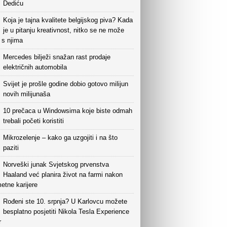
Dediću
Koja je tajna kvalitete belgijskog piva? Kada
je u pitanju kreativnost, nitko se ne može
i s njima
Mercedes bilježi snažan rast prodaje
električnih automobila
Svijet je prošle godine dobio gotovo milijun
novih milijunaša
10 prečaca u Windowsima koje biste odmah
trebali početi koristiti
Mikrozelenje – kako ga uzgojiti i na što
paziti
Norveški junak Svjetskog prvenstva
Haaland već planira život na farmi nakon
etne karijere
Rođeni ste 10. srpnja? U Karlovcu možete
besplatno posjetiti Nikola Tesla Experience
r