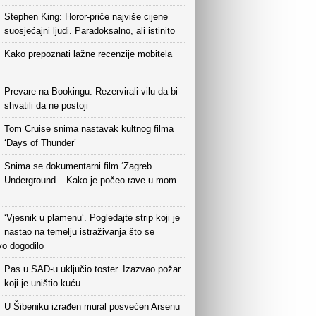
Stephen King: Horor-priče najviše cijene
suosjećajni ljudi. Paradoksalno, ali istinito
Kako prepoznati lažne recenzije mobitela
Prevare na Bookingu: Rezervirali vilu da bi
shvatili da ne postoji
Tom Cruise snima nastavak kultnog filma
‘Days of Thunder’
Snima se dokumentarni film ‘Zagreb
Underground – Kako je počeo rave u mom
‘Vjesnik u plamenu‘. Pogledajte strip koji je
nastao na temelju istraživanja što se
vo dogodilo
Pas u SAD-u uključio toster. Izazvao požar
koji je uništio kuću
U Šibeniku izrađen mural posvećen Arsenu