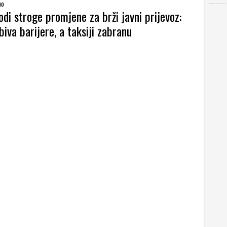
no
di stroge promjene za brži javni prijevoz:
iva barijere, a taksiji zabranu