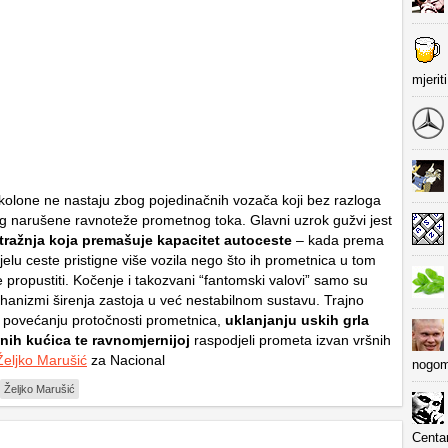
mjerit
kolone ne nastaju zbog pojedinačnih vozača koji bez razloga
g narušene ravnoteže prometnog toka. Glavni uzrok gužvi jest
ražnja koja premašuje kapacitet autoceste
– kada prema
elu ceste pristigne više vozila nego što ih prometnica u tom
 propustiti. Kočenje i takozvani “fantomski valovi” samo su
hanizmi širenja zastoja u već nestabilnom sustavu. Trajno
 u povećanju protočnosti prometnica,
uklanjanju uskih grla
nih kućica te ravnomjernijoj
raspodjeli prometa izvan vršnih
Željko Marušić
za Nacional
nogom
Željko Marušić
Centa