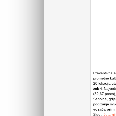
Preventivna ak
prometne kul
20 lokacija ut
zebri
. Najveć
(82,67 posto),
Šenoine, gdje 
podizanje svij
vozača primi
Siget.
Jutarnji