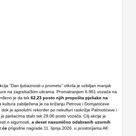
cija “Dan ljubaznosti u prometu” otkrila je ozbiljan manjak
ture na zagrebačkim ulicama. Promatranjem 6.961 vozača na
vrđeno je da tek
62,23 posto njih propušta pješake na
a kultura zabilježena je na križanju Petrove i Domjanićeve
 dok je apsolutni rekorder po nekulturi raskrižje Palmotićeve i
je pješacima stalo tek 29,06 posto vozača. Cilj akcije je
esti o sigurnosti,
a deset nasumično odabranih uzornih
t će
prigodne nagrade 11. lipnja 2026. u prostorijama AK