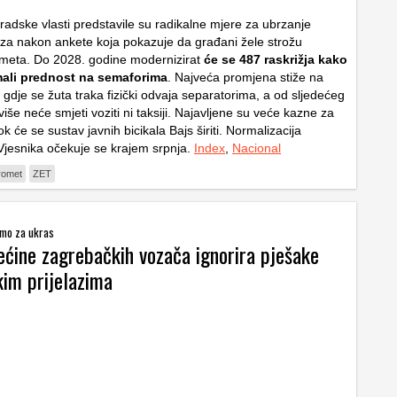
adske vlasti predstavile su radikalne mjere za ubrzanje
oza nakon ankete koja pokazuje da građani žele strožu
ometa. Do 2028. godine modernizirat
će se 487 raskrižja kako
imali prednost na semaforima
. Najveća promjena stiže na
gdje se žuta traka fizički odvaja separatorima, a od sljedećeg
iše neće smjeti voziti ni taksiji. Najavljene su veće kazne za
ok će se sustav javnih bicikala Bajs širiti. Normalizacija
jesnika očekuje se krajem srpnja.
Index
,
Nacional
romet
ZET
amo za ukras
ećine zagrebačkih vozača ignorira pješake
kim prijelazima