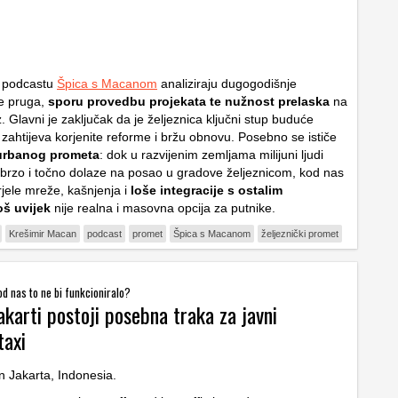
u podcastu
Špica s Macanom
analiziraju dugogodišnje
e pruga,
sporu provedbu projekata te nužnost prelaska
na
z. Glavni je zaključak da je željeznica ključni stup buduće
i zahtijeva korjenite reforme i bržu obnovu. Posebno se ističe
rbanog prometa
: dok u razvijenim zemljama milijuni ljudi
rzo i točno dolaze na posao u gradove željeznicom, kod nas
rjele mreže, kašnjenja i
loše integracije s ostalim
oš uvijek
nije realna i masovna opcija za putnike.
Krešimir Macan
podcast
promet
Špica s Macanom
željeznički promet
od nas to ne bi funkcioniralo?
akarti postoji posebna traka za javni
taxi
in Jakarta, Indonesia.