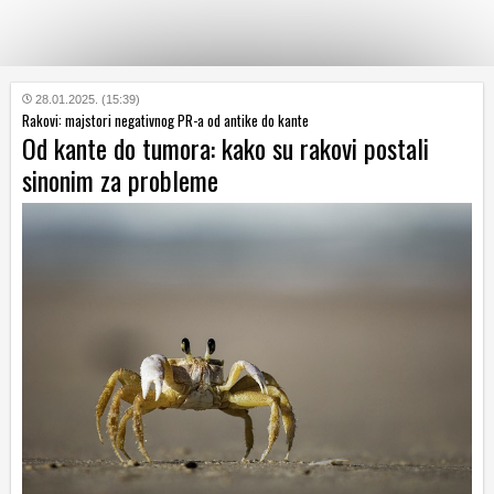
KATEGORIJE
28.01.2025. (15:39)
Rakovi: majstori negativnog PR-a od antike do kante
Od kante do tumora: kako su rakovi postali
HRVATSKI
sinonim za probleme
WEB