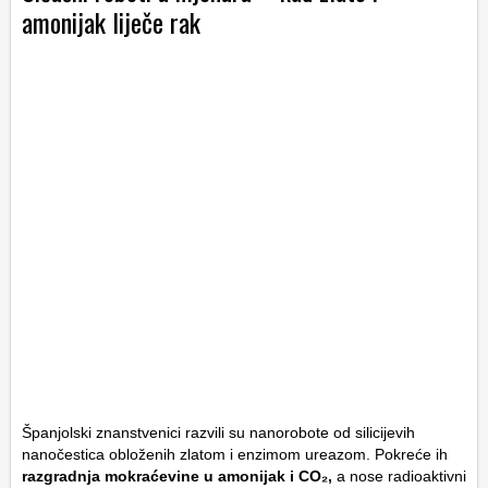
amonijak liječe rak
Španjolski znanstvenici razvili su nanorobote od silicijevih
nanočestica obloženih zlatom i enzimom ureazom. Pokreće ih
razgradnja mokraćevine u amonijak i CO₂,
a nose radioaktivni