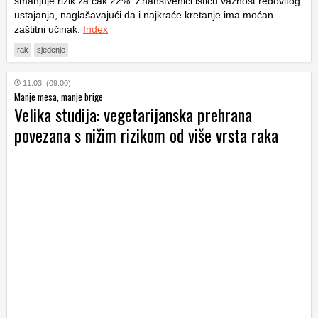
smanjuje rizik za čak 22%. Znanstvenici ističu važnost redovitog
ustajanja, naglašavajući da i najkraće kretanje ima moćan
zaštitni učinak.
Index
rak
sjedenje
11.03. (09:00)
Manje mesa, manje brige
Velika studija: vegetarijanska prehrana
povezana s nižim rizikom od više vrsta raka