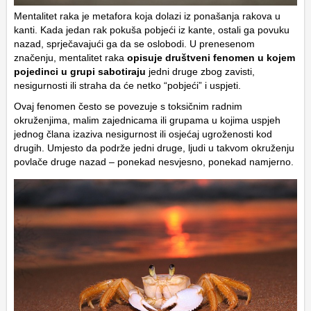
Mentalitet raka je metafora koja dolazi iz ponašanja rakova u
kanti. Kada jedan rak pokuša pobjeći iz kante, ostali ga povuku
nazad, sprječavajući ga da se oslobodi. U prenesenom
značenju, mentalitet raka
opisuje društveni fenomen u kojem
pojedinci u grupi sabotiraju
jedni druge zbog zavisti,
nesigurnosti ili straha da će netko “pobjeći” i uspjeti.
Ovaj fenomen često se povezuje s toksičnim radnim
okruženjima, malim zajednicama ili grupama u kojima uspjeh
jednog člana izaziva nesigurnost ili osjećaj ugroženosti kod
drugih. Umjesto da podrže jedni druge, ljudi u takvom okruženju
povlače druge nazad – ponekad nesvjesno, ponekad namjerno.