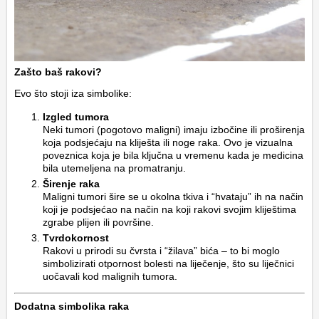
Zašto baš rakovi?
Evo što stoji iza simbolike:
Izgled tumora
Neki tumori (pogotovo maligni) imaju izbočine ili proširenja
koja podsjećaju na kliješta ili noge raka. Ovo je vizualna
poveznica koja je bila ključna u vremenu kada je medicina
bila utemeljena na promatranju.
Širenje raka
Maligni tumori šire se u okolna tkiva i “hvataju” ih na način
koji je podsjećao na način na koji rakovi svojim kliještima
zgrabe plijen ili površine.
Tvrdokornost
Rakovi u prirodi su čvrsta i “žilava” bića – to bi moglo
simbolizirati otpornost bolesti na liječenje, što su liječnici
uočavali kod malignih tumora.
Dodatna simbolika raka