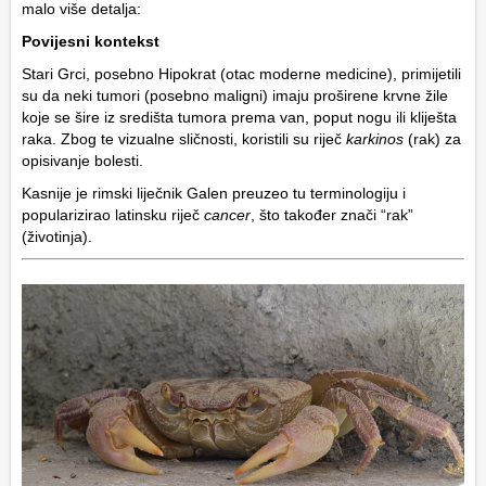
malo više detalja:
Povijesni kontekst
Stari Grci, posebno Hipokrat (otac moderne medicine), primijetili
su da neki tumori (posebno maligni) imaju proširene krvne žile
koje se šire iz središta tumora prema van, poput nogu ili kliješta
raka. Zbog te vizualne sličnosti, koristili su riječ
karkinos
(rak) za
opisivanje bolesti.
Kasnije je rimski liječnik Galen preuzeo tu terminologiju i
popularizirao latinsku riječ
cancer
, što također znači “rak”
(životinja).