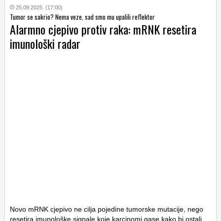
25.09.2025. (17:00)
Tumor se sakrio? Nema veze, sad smo mu upalili reflektor
Alarmno cjepivo protiv raka: mRNK resetira
imunološki radar
Novo mRNK cjepivo ne cilja pojedine tumorske mutacije, nego
resetira imunološke signale koje karcinomi gase kako bi ostali