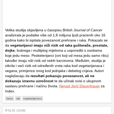
Velika studija objavljena u časopisu
British Journal of Cancer
analizirala je podatke više od 1,8 milijuna ljudi praćenih oko 16
godina kako bi ispitala povezanost prehrane i raka. Pokazalo se
da
vegetarijanci imaju niži rizik od raka gušterače, prostate,
dojke
, bubrega i multiplog mijeloma u usporedbi s osobama
koje jedu meso. Pesketerijanci (oni koji od mesa jedu samo ribu)
također imaju niži rizik od nekih karcinoma. Međutim, studija je
otkrila i veći rizik od određenih vrsta raka kod vegetarijanaca i
vegana, primjerice onog kod jednjaka i debelog crijeva. Autori
naglašavaju da
rezultati pokazuju povezanost, ali ne
dokazuju izravnu uzročnost
te da učinak ovisi o ukupnom
sastavu prehrane i načinu života.
Nenad Jarić Dauenhauer
za
Index.
meso
rak
vegetarijanstvo
01.02. (13:00)