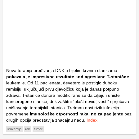
Nova terapija uređivanja DNK u bijelim krvnim stanicama
pokazala je impresivne rezultate kod agresivne T-stanične
leukemije. Od 11 pacijenata, devetero je postiglo duboku
remisiju, uključujući prvu djevojčicu koja je danas potpuno
zdrava. T-stanice donora modificirane su da ciljaju i unište
kancerogene stanice, dok zaštitni “plašt nevidljivosti” sprječava
uništavanje terapijskih stanica. Tretman nosi rizik infekcija i
povremene
imunološke otpornosti raka, no za pacijente
bez
drugih opcija predstavlja značajnu nadu.
Index
leukemija
rak
tumor