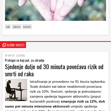
rak
rakovi
tumori
SLIČNE VIJESTI
04.07. (13:00)
Protegni se koji put, za zdravlje
Sjedenje dulje od 30 minuta povećava rizik od
smrti od raka
Istraživanje je provedeno na 91 tisuća ispitanika.
Svaki dodatni sat takve neaktivnosti povećava
rizik za 10%. Srećom, rješenje je jednostavno:
zamjena sjedenja laganom aktivnošću (poput
kućanskih poslova)
smanjuje rizik za 12%, dok
samo pet minuta intenzivne aktivnosti
umjesto sjedenja