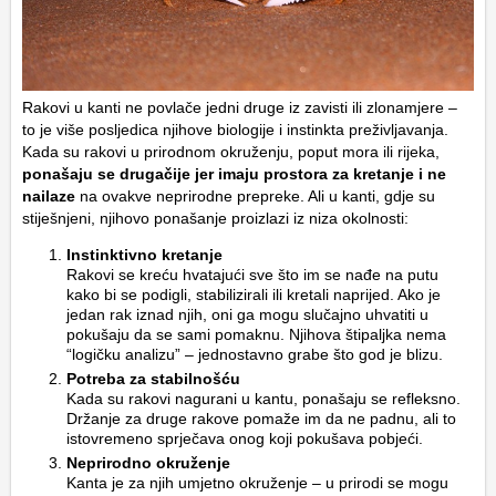
Rakovi u kanti ne povlače jedni druge iz zavisti ili zlonamjere –
to je više posljedica njihove biologije i instinkta preživljavanja.
Kada su rakovi u prirodnom okruženju, poput mora ili rijeka,
ponašaju se drugačije jer imaju prostora za kretanje i ne
nailaze
na ovakve neprirodne prepreke. Ali u kanti, gdje su
stiješnjeni, njihovo ponašanje proizlazi iz niza okolnosti:
Instinktivno kretanje
Rakovi se kreću hvatajući sve što im se nađe na putu
kako bi se podigli, stabilizirali ili kretali naprijed. Ako je
jedan rak iznad njih, oni ga mogu slučajno uhvatiti u
pokušaju da se sami pomaknu. Njihova štipaljka nema
“logičku analizu” – jednostavno grabe što god je blizu.
Potreba za stabilnošću
Kada su rakovi nagurani u kantu, ponašaju se refleksno.
Držanje za druge rakove pomaže im da ne padnu, ali to
istovremeno sprječava onog koji pokušava pobjeći.
Neprirodno okruženje
Kanta je za njih umjetno okruženje – u prirodi se mogu