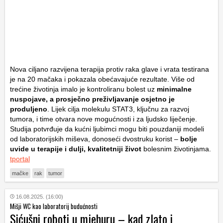
Nova ciljano razvijena terapija protiv raka glave i vrata testirana
je na 20 mačaka i pokazala obećavajuće rezultate. Više od
trećine životinja imalo je kontroliranu bolest uz
minimalne
nuspojave, a prosječno preživljavanje osjetno je
produljeno
. Lijek cilja molekulu STAT3, ključnu za razvoj
tumora, i time otvara nove mogućnosti i za ljudsko liječenje.
Studija potvrđuje da kućni ljubimci mogu biti pouzdaniji modeli
od laboratorijskih miševa, donoseći dvostruku korist –
bolje
uvide u terapije i dulji, kvalitetniji život
bolesnim životinjama.
tportal
mačke
rak
tumor
16.08.2025. (16:00)
Mišji WC kao laboratorij budućnosti
Sićušni roboti u mjehuru – kad zlato i