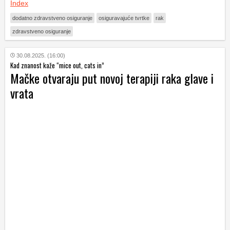
Index
dodatno zdravstveno osiguranje
osiguravajuće tvrtke
rak
zdravstveno osiguranje
30.08.2025. (16:00)
Kad znanost kaže “mice out, cats in”
Mačke otvaraju put novoj terapiji raka glave i
vrata