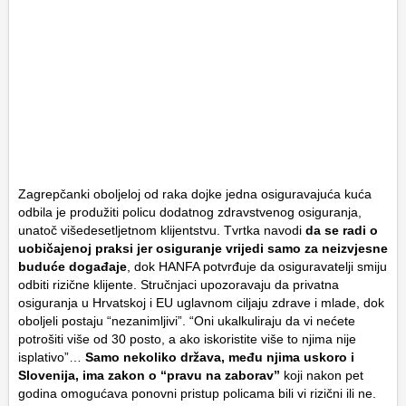
Zagrepčanki oboljeloj od raka dojke jedna osiguravajuća kuća
odbila je produžiti policu dodatnog zdravstvenog osiguranja,
unatoč višedesetljetnom klijentstvu. Tvrtka navodi
da se radi o
uobičajenoj praksi jer osiguranje vrijedi samo za neizvjesne
buduće događaje
, dok HANFA potvrđuje da osiguravatelji smiju
odbiti rizične klijente. Stručnjaci upozoravaju da privatna
osiguranja u Hrvatskoj i EU uglavnom ciljaju zdrave i mlade, dok
oboljeli postaju “nezanimljivi”. “Oni ukalkuliraju da vi nećete
potrošiti više od 30 posto, a ako iskoristite više to njima nije
isplativo”…
Samo nekoliko država, među njima uskoro i
Slovenija, ima zakon o “pravu na zaborav”
koji nakon pet
godina omogućava ponovni pristup policama bili vi rizični ili ne.