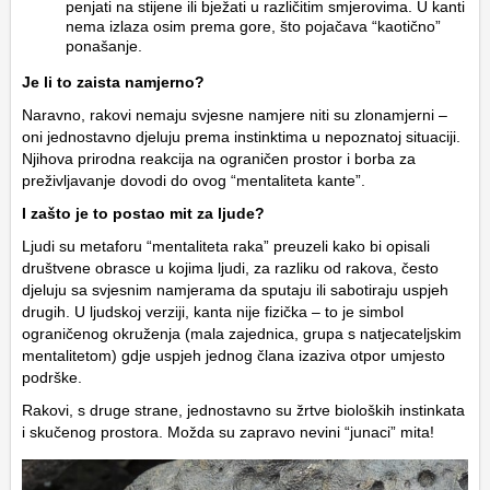
penjati na stijene ili bježati u različitim smjerovima. U kanti
nema izlaza osim prema gore, što pojačava “kaotično”
ponašanje.
Je li to zaista namjerno?
Naravno, rakovi nemaju svjesne namjere niti su zlonamjerni –
oni jednostavno djeluju prema instinktima u nepoznatoj situaciji.
Njihova prirodna reakcija na ograničen prostor i borba za
preživljavanje dovodi do ovog “mentaliteta kante”.
I zašto je to postao mit za ljude?
Ljudi su metaforu “mentaliteta raka” preuzeli kako bi opisali
društvene obrasce u kojima ljudi, za razliku od rakova, često
djeluju sa svjesnim namjerama da sputaju ili sabotiraju uspjeh
drugih. U ljudskoj verziji, kanta nije fizička – to je simbol
ograničenog okruženja (mala zajednica, grupa s natjecateljskim
mentalitetom) gdje uspjeh jednog člana izaziva otpor umjesto
podrške.
Rakovi, s druge strane, jednostavno su žrtve bioloških instinkata
i skučenog prostora. Možda su zapravo nevini “junaci” mita!