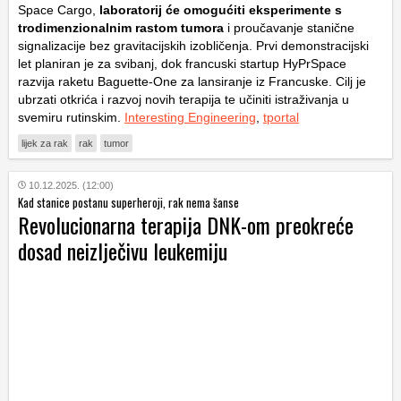
Space Cargo,
laboratorij će omogućiti eksperimente s
trodimenzionalnim rastom tumora
i proučavanje stanične
signalizacije bez gravitacijskih izobličenja. Prvi demonstracijski
let planiran je za svibanj, dok francuski startup HyPrSpace
razvija raketu Baguette-One za lansiranje iz Francuske. Cilj je
ubrzati otkrića i razvoj novih terapija te učiniti istraživanja u
svemiru rutinskim.
Interesting Engineering
,
tportal
lijek za rak
rak
tumor
10.12.2025. (12:00)
Kad stanice postanu superheroji, rak nema šanse
Revolucionarna terapija DNK-om preokreće
dosad neizlječivu leukemiju