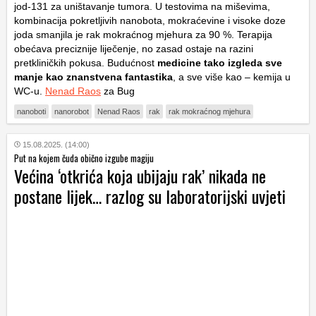
jod-131 za uništavanje tumora. U testovima na miševima,
kombinacija pokretljivih nanobota, mokraćevine i visoke doze
joda smanjila je rak mokraćnog mjehura za 90 %. Terapija
obećava preciznije liječenje, no zasad ostaje na razini
pretkliničkih pokusa. Budućnost
medicine tako izgleda sve
manje kao znanstvena fantastika
, a sve više kao – kemija u
WC-u.
Nenad Raos
za Bug
nanoboti
nanorobot
Nenad Raos
rak
rak mokraćnog mjehura
15.08.2025. (14:00)
Put na kojem čuda obično izgube magiju
Većina ‘otkrića koja ubijaju rak’ nikada ne
postane lijek… razlog su laboratorijski uvjeti