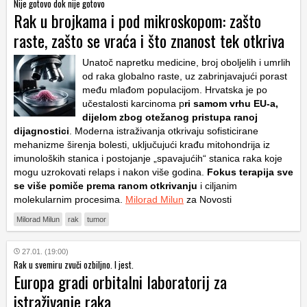
Nije gotovo dok nije gotovo
Rak u brojkama i pod mikroskopom: zašto
raste, zašto se vraća i što znanost tek otkriva
Unatoč napretku medicine, broj oboljelih i umrlih
od raka globalno raste, uz zabrinjavajući porast
među mlađom populacijom. Hrvatska je po
učestalosti karcinoma p
ri samom vrhu EU-a,
dijelom zbog otežanog pristupa ranoj
dijagnostici
. Moderna istraživanja otkrivaju sofisticirane
mehanizme širenja bolesti, uključujući krađu mitohondrija iz
imunoloških stanica i postojanje „spavajućih“ stanica raka koje
mogu uzrokovati relaps i nakon više godina.
Fokus terapija sve
se više pomiče prema ranom otkrivanju
i ciljanim
molekularnim procesima.
Milorad Milun
za Novosti
Milorad Milun
rak
tumor
27.01. (19:00)
Rak u svemiru zvuči ozbiljno. I jest.
Europa gradi orbitalni laboratorij za
istraživanje raka