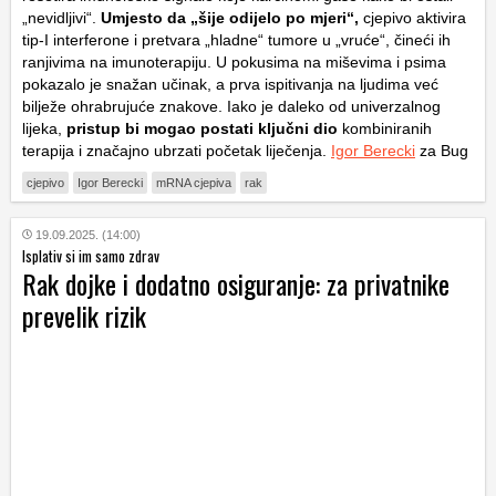
„nevidljivi“.
Umjesto da „šije odijelo po mjeri“,
cjepivo aktivira
tip-I interferone i pretvara „hladne“ tumore u „vruće“, čineći ih
ranjivima na imunoterapiju. U pokusima na miševima i psima
pokazalo je snažan učinak, a prva ispitivanja na ljudima već
bilježe ohrabrujuće znakove. Iako je daleko od univerzalnog
lijeka,
pristup bi mogao postati ključni dio
kombiniranih
terapija i značajno ubrzati početak liječenja.
Igor Berecki
za Bug
cjepivo
Igor Berecki
mRNA cjepiva
rak
19.09.2025. (14:00)
Isplativ si im samo zdrav
Rak dojke i dodatno osiguranje: za privatnike
prevelik rizik