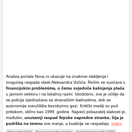
Analiza portala Nova.rs ukazuje na znakove slabljenja i
mogućeg raspada vlasti Aleksandra Vučića. Režim se suočava s
financijskim problemima, o čemu svjedoče kašnjenja plaća
u javnom sektoru i na lokalnoj razini. Istodobno, sve je očitije da
se policija izjednačava sa stranačkim batinašima, dok se
autonomija sveučilišta bezobzirno gazi. Kritički mediji su pod
pritiskom, slično kao 1999. godine. Najveći pokazatelj slabosti je,
međutim,
unutarnji raspad Srpske napredne stranke, čija je
podrška na terenu
sve manja, a koalicije se raspadaju.
Index