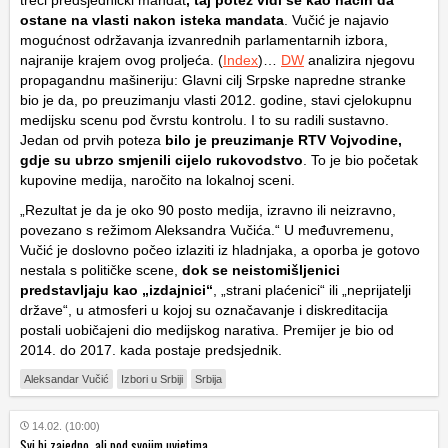
treći predsjednički mandat
, taj potez vidi se kao način da
ostane na vlasti nakon isteka mandata
. Vučić je najavio
mogućnost održavanja izvanrednih parlamentarnih izbora,
najranije krajem ovog proljeća. (
Index
)…
DW
analizira njegovu
propagandnu mašineriju: Glavni cilj Srpske napredne stranke
bio je da, po preuzimanju vlasti 2012. godine, stavi cjelokupnu
medijsku scenu pod čvrstu kontrolu. I to su radili sustavno.
Jedan od prvih poteza
bilo je preuzimanje RTV Vojvodine,
gdje su ubrzo smjenili cijelo rukovodstvo
. To je bio početak
kupovine medija, naročito na lokalnoj sceni.
„Rezultat je da je oko 90 posto medija, izravno ili neizravno,
povezano s režimom Aleksandra Vučića.“ U međuvremenu,
Vučić je doslovno počeo izlaziti iz hladnjaka, a oporba je gotovo
nestala s političke scene,
dok se neistomišljenici
predstavljaju kao „izdajnici“
, „strani plaćenici“ ili „neprijatelji
države“, u atmosferi u kojoj su označavanje i diskreditacija
postali uobičajeni dio medijskog narativa. Premijer je bio od
2014. do 2017. kada postaje predsjednik.
Aleksandar Vučić
Izbori u Srbiji
Srbija
14.02. (10:00)
Svi bi zajedno, ali pod svojim uvjetima