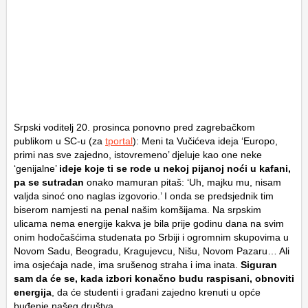
Srpski voditelj 20. prosinca ponovno pred zagrebačkom
publikom u SC-u (za
tportal
): Meni ta Vučićeva ideja ‘Europo,
primi nas sve zajedno, istovremeno’ djeluje kao one neke
‘genijalne’
ideje koje ti se rode u nekoj pijanoj noći u kafani,
pa se sutradan
onako mamuran pitaš: ‘Uh, majku mu, nisam
valjda sinoć ono naglas izgovorio.’ I onda se predsjednik tim
biserom namjesti na penal našim komšijama. Na srpskim
ulicama nema energije kakva je bila prije godinu dana na svim
onim hodočašćima studenata po Srbiji i ogromnim skupovima u
Novom Sadu, Beogradu, Kragujevcu, Nišu, Novom Pazaru… Ali
ima osjećaja nade, ima srušenog straha i ima inata.
Siguran
sam da će se, kada izbori konačno budu raspisani, obnoviti
energija
, da će studenti i građani zajedno krenuti u opće
buđenje našeg društva…