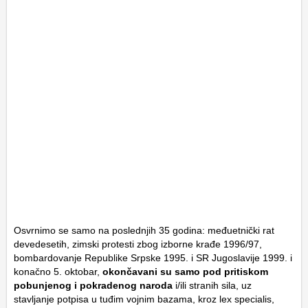
Osvrnimo se samo na poslednjih 35 godina: međuetnički rat
devedesetih, zimski protesti zbog izborne krađe 1996/97,
bombardovanje Republike Srpske 1995. i SR Jugoslavije 1999. i
konačno 5. oktobar,
okončavani su samo pod pritiskom
pobunjenog i pokradenog naroda
i/ili stranih sila, uz
stavljanje potpisa u tuđim vojnim bazama, kroz lex specialis,