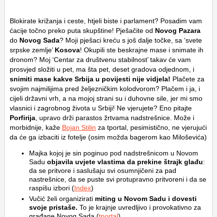
Blokirate križanja i ceste, htjeli biste i parlament? Posadim vam
ćacije točno preko puta skupštine! Pješačite od
Novog Pazara
do
Novog Sada
? Moji pješaci kreću s još dalje točke, sa ‘svete
srpske zemlje’
Kosova
! Okupili ste beskrajne mase i snimate ih
dronom? Moj ‘Centar za društvenu stabilnost’ takav će vam
prosvjed složiti u pet, ma šta pet, deset gradova odjednom, i
snimiti mase kakve Srbija u povijesti nije vidjela!
Plačete za
svojim najmilijima pred željezničkim kolodvorom? Plačem i ja, i
cijeli državni vrh, a na mojoj strani su i duhovne sile, jer mi smo
vlasnici i zagrobnog života u Srbiji! Ne vjerujete? Eno pitajte
Porfirija
, upravo drži parastos žrtvama nadstrešnice. Može i
morbidnije, kaže
Bojan Stilin
za tportal, pesimistično, ne vjerujući
da će ga izbaciti iz fotelje (osim možda bagerom kao Miloševića)
Majka kojoj je sin poginuo pod nadstrešnicom u Novom
Sadu
objavila uvjete vlastima da prekine štrajk glađu
:
da se pritvore i saslušaju svi osumnjičeni za pad
nastrešnice, da se puste svi protupravno pritvoreni i da se
raspišu izbori (
Index
)
Vučić želi organizirati
miting u Novom Sadu i dovesti
svoje pristaše.
To je krajnje uvredljivo i provokativno za
građane Novog Sada (
tportal
)