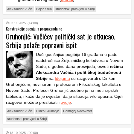
Aleksandar Vučić
Bojan Stilin
studentski prosvjedi u Srbiji
03.11.2025. (14:00)
Konstrukcije pucaju, a propaganda ne
Gruhonjić: Vučićev politički sat je otkucao.
Srbija polaže popravni ispit
Uoči godišnjice pogibije 16 građana u padu
nadstrešnice Željezničkog kolodvora u Novom
Sadu, u godinu dana prosvjeda, osveti
režima
Aleksandra Vučića i političkoj budućnosti
Srbije
na
Idejama
su razgovarali s Dinkom
Gruhonjićem, novinarom i profesorom Filozofskog fakulteta u
Novom Sadu. Profesor Gruhonjić osobno je na meti srpskih
tabloida, i kaže da je svjestan da je situacija vrlo opasna. Cijeli
razgovor možete preslušati i
ovdje
.
Aleksandar Vučić
Dinko Gruhonjić
Domagoj Novokmet
studentski prosvjedi u Srbiji
18.10.2025. (09:00)