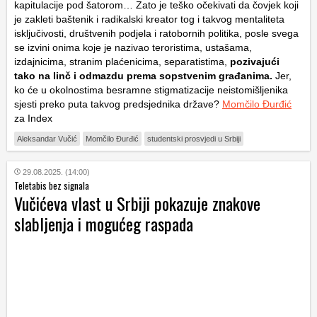
kapitulacije pod šatorom… Zato je teško očekivati da čovjek koji
je zakleti baštenik i radikalski kreator tog i takvog mentaliteta
isključivosti, društvenih podjela i ratobornih politika, posle svega
se izvini onima koje je nazivao teroristima, ustašama,
izdajnicima, stranim plaćenicima, separatistima,
pozivajući
tako na linč i odmazdu prema sopstvenim građanima.
Jer,
ko će u okolnostima besramne stigmatizacije neistomišljenika
sjesti preko puta takvog predsjednika države?
Momčilo Đurđić
za Index
Aleksandar Vučić
Momčilo Đurđić
studentski prosvjedi u Srbiji
29.08.2025. (14:00)
Teletabis bez signala
Vučićeva vlast u Srbiji pokazuje znakove
slabljenja i mogućeg raspada