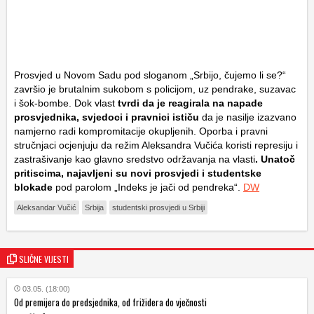
Prosvjed u Novom Sadu pod sloganom „Srbijo, čujemo li se?“
završio je brutalnim sukobom s policijom, uz pendrake, suzavac
i šok-bombe. Dok vlast
tvrdi da je reagirala na napade
prosvjednika, svjedoci i pravnici ističu
da je nasilje izazvano
namjerno radi kompromitacije okupljenih. Oporba i pravni
stručnjaci ocjenjuju da režim Aleksandra Vučića koristi represiju i
zastrašivanje kao glavno sredstvo održavanja na vlasti
. Unatoč
pritiscima, najavljeni su novi prosvjedi i studentske
blokade
pod parolom „Indeks je jači od pendreka“.
DW
Aleksandar Vučić
Srbija
studentski prosvjedi u Srbiji
SLIČNE VIJESTI
03.05. (18:00)
Od premijera do predsjednika, od frižidera do vječnosti