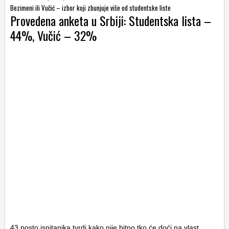
Bezimeni ili Vučić – izbor koji zbunjuje više od studentske liste
Provedena anketa u Srbiji: Studentska lista –
44%, Vučić – 32%
43 posto ispitanika tvrdi kako nije bitno tko će doći na vlast