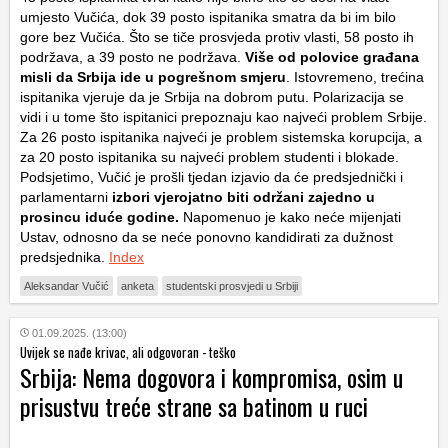
umjesto Vučića, dok 39 posto ispitanika smatra da bi im bilo
gore bez Vučića. Što se tiče prosvjeda protiv vlasti, 58 posto ih
podržava, a 39 posto ne podržava.
Više od polovice građana
misli da Srbija ide u pogrešnom smjeru
. Istovremeno, trećina
ispitanika vjeruje da je Srbija na dobrom putu. Polarizacija se
vidi i u tome što ispitanici prepoznaju kao najveći problem Srbije.
Za 26 posto ispitanika najveći je problem sistemska korupcija, a
za 20 posto ispitanika su najveći problem studenti i blokade.
Podsjetimo, Vučić je prošli tjedan izjavio da će predsjednički i
parlamentarni
izbori vjerojatno biti održani zajedno u
prosincu iduće godine.
Napomenuo je kako neće mijenjati
Ustav, odnosno da se neće ponovno kandidirati za dužnost
predsjednika.
Index
Aleksandar Vučić
anketa
studentski prosvjedi u Srbiji
01.09.2025. (13:00)
Uvijek se nađe krivac, ali odgovoran - teško
Srbija: Nema dogovora i kompromisa, osim u
prisustvu treće strane sa batinom u ruci