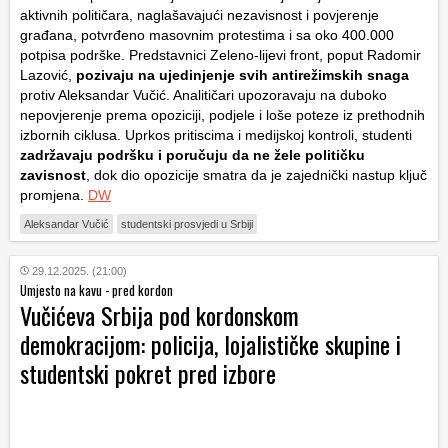
aktivnih političara, naglašavajući nezavisnost i povjerenje
građana, potvrđeno masovnim protestima i sa oko 400.000
potpisa podrške. Predstavnici
Zeleno-lijevi front
, poput
Radomir
Lazović
,
pozivaju na ujedinjenje svih antirežimskih snaga
protiv
Aleksandar Vučić
. Analitičari upozoravaju na duboko
nepovjerenje prema opoziciji, podjele i loše poteze iz prethodnih
izbornih ciklusa. Uprkos pritiscima i medijskoj kontroli, studenti
zadržavaju podršku i poručuju da ne žele političku
zavisnost
, dok dio opozicije smatra da je zajednički nastup ključ
promjena.
DW
Aleksandar Vučić
studentski prosvjedi u Srbiji
29.12.2025. (21:00)
Umjesto na kavu - pred kordon
Vučićeva Srbija pod kordonskom
demokracijom: policija, lojalističke skupine i
studentski pokret pred izbore