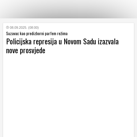
KATEGORIJE
08.09.2025. (08:00)
Suzavac kao predizborni parfem režima
Policijska represija u Novom Sadu izazvala
HRVATSKI
nove prosvjede
WEB