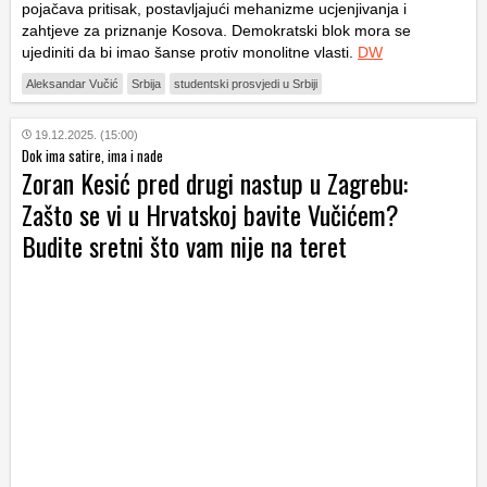
pojačava pritisak, postavljajući mehanizme ucjenjivanja i
zahtjeve za priznanje Kosova. Demokratski blok mora se
ujediniti da bi imao šanse protiv monolitne vlasti.
DW
Aleksandar Vučić
Srbija
studentski prosvjedi u Srbiji
19.12.2025. (15:00)
Dok ima satire, ima i nade
Zoran Kesić pred drugi nastup u Zagrebu:
Zašto se vi u Hrvatskoj bavite Vučićem?
Budite sretni što vam nije na teret