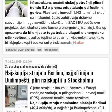
infrastrukturu, unatoč
niskoj potrošnji plina i
trendu EU-a prema odustajanju od fosilnih
goriva
. Planirani plinovodi i LNG terminali skupi
su i riskantni, često zahtijevaju državne
subvencije i mogu završiti neiskorišteni. SAD i EU potiču ove
projekte, dok lokalne vlade kasne u energetskoj tranziciji. Gallop
upozorava
da bi umjesto toga trebale ulagati u energetsku
učinkovitost
, dizalice topline te solarne i vjetroelektrane, kako
bi izbjegle skupi i beskorisni plinski zamah.
H-alter
obnovljivi izvori energije
plin
prirodni plin
16.02.2025. (21:00)
Struja skupa, ali nije nam uzela dušu (još)
Najskuplja struja u Berlinu, najjeftinija u
Budimpešti, plin najskuplji u Stockholmu
Cijene struje i plina za kućanstva u Europi
značajno variraju, a prilagođene kupovnoj moći
(PPS), donose neočekivane rezultate.
Najskuplju struju nominalno plaćaju Berlinci
(40,4 c€/kWh), a najjeftiniju Budimpeštanci (9,1