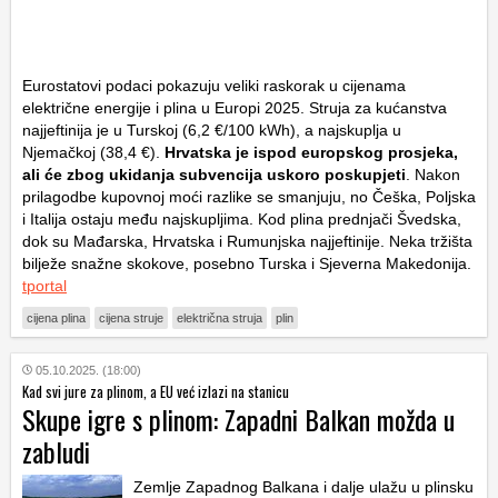
Eurostatovi podaci pokazuju veliki raskorak u cijenama
električne energije i plina u Europi 2025. Struja za kućanstva
najjeftinija je u Turskoj (6,2 €/100 kWh), a najskuplja u
Njemačkoj (38,4 €).
Hrvatska je ispod europskog prosjeka,
ali će zbog ukidanja subvencija uskoro poskupjeti
. Nakon
prilagodbe kupovnoj moći razlike se smanjuju, no Češka, Poljska
i Italija ostaju među najskupljima. Kod plina prednjači Švedska,
dok su Mađarska, Hrvatska i Rumunjska najjeftinije. Neka tržišta
bilježe snažne skokove, posebno Turska i Sjeverna Makedonija.
tportal
cijena plina
cijena struje
električna struja
plin
05.10.2025. (18:00)
Kad svi jure za plinom, a EU već izlazi na stanicu
Skupe igre s plinom: Zapadni Balkan možda u
zabludi
Zemlje Zapadnog Balkana i dalje ulažu u plinsku