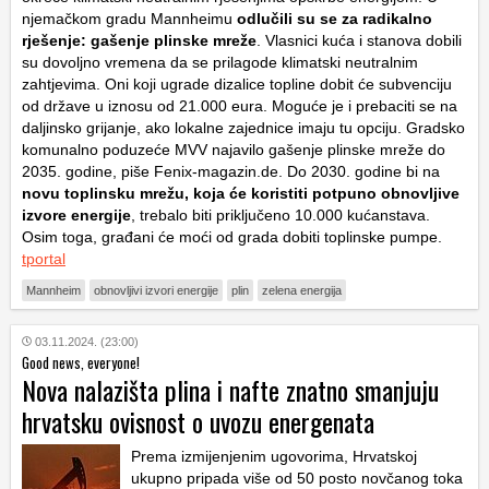
njemačkom gradu Mannheimu
odlučili su se za radikalno
rješenje: gašenje plinske mreže
. Vlasnici kuća i stanova dobili
su dovoljno vremena da se prilagode klimatski neutralnim
zahtjevima. Oni koji ugrade dizalice topline dobit će subvenciju
od države u iznosu od 21.000 eura. Moguće je i prebaciti se na
daljinsko grijanje, ako lokalne zajednice imaju tu opciju. Gradsko
komunalno poduzeće MVV najavilo gašenje plinske mreže do
2035. godine, piše Fenix-magazin.de. Do 2030. godine bi na
novu toplinsku mrežu, koja će koristiti potpuno obnovljive
izvore energije
, trebalo biti priključeno 10.000 kućanstava.
Osim toga, građani će moći od grada dobiti toplinske pumpe.
tportal
Mannheim
obnovljivi izvori energije
plin
zelena energija
03.11.2024. (23:00)
Good news, everyone!
Nova nalazišta plina i nafte znatno smanjuju
hrvatsku ovisnost o uvozu energenata
Prema izmijenjenim ugovorima, Hrvatskoj
ukupno pripada više od 50 posto novčanog toka