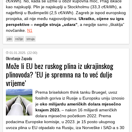
c€/kWh). No, kada se uzme u obzir kupovna moć, Prag iskače
kao najskuplji. Plin je najskuplji u Stockholmu (33,3 c€/kWh), a
najjeftiniji u Budimpešti (2,5 c€/kWh). Zagreb je ispod europskog
prosjeka, ali nije među najpovoljnijima.
Ukratko, cijene su igra
perspektive – negdje struja „udara“
, a negdje samo „škaklja“
novčanike.
N1
plin
režije
struja
01.01.2025. (22:00)
Okretanje Zapadu
Može li EU bez ruskog plina iz ukrajinskog
plinovoda? ‘EU je spremna na to već dulje
vrijeme’
Prema briselskom think tanku Bruegel, uvoz
fosilnih goriva iz Rusije u Europsku uniju iznosio
je
oko milijardu američkih dolara mjesečno
krajem 2023.
– nakon 16 milijardi američkih
dolara mjesečno početkom 2022. Prema
podacima Europske komisije, u 2023. je 15 posto ukupnog
uvoza plina u EU otpadalo na Rusiju, iza Norveške i SAD-a s 30