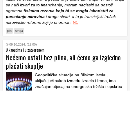
se naći izvori za to financiranje, moram naglasiti da postoji
ogromna
fiskalna rezerva koja bi se mogla iskoristiti za
povećanje mirovina
i druge stvari, a to je tranzicijski trošak
mirovinske reforme koji je enorman.
N1
plin
struja
09.10.2024. (12:00)
U kaputima i u zatvorenom
Nećemo ostati bez plina, ali ćemo ga izgledno
plaćati skuplje
Geopolitička situacija na Bliskom istoku,
uključujući sukob između Izraela i Irana, ima
značajan utjecaj na energetska tržišta i opskrbu
Europe. Sukob prijeti ključnim morskim
prolazima za trgovinu naftom i plinom, što
dovodi do rasta cijena energenata
. Europa, uključujući
Hrvatsku, suočava se s rastom cijena struje i plina zbog
smanjenja subvencija i nestabilnosti na ključnim dobavnim
putevima.
Iako strateški projekti poput LNG terminala
donose sigurnost opskrbe
, pitanje ostaje hoće li cijene