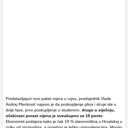
Predstavljajući novi paket mjera u rujnu, predsjednik Vlade
Andrej Plenković najavio je da poskupljenje plina i struje ide u
dvije faze, prvo poskupljenje u studenom,
drugo u siječnju,
očekivani porast cijena je sveukupno za 10 posto
.
Ekonomist podsjeća kako je čak 19 % stanovništva u Hrvatskoj u
riziku od siromaštva, a posebno je teško umirovljenicima.
Moraju