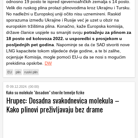
odnosno 19 posto te ispred sjevernoafričkih zemalja s 14 posto.
Velik dio ruskog plina prolazi plinovodima kroz Ukrajinu i Tursku.
No nadležni u Europskoj uniji očito nisu uznemireni. Raskid
sporazuma između Ukrajine i Rusije već je uzet u obzir na
europskim tržištima plina. Konačno, kaže Europska komisija,
države članice uspjele su smanjiti svoju
potražnju za plinom za
18 posto od kolovoza 2022. u usporedbi s prosjekom u
posljednjih pet godina
. Napominje se da će SAD stvoriti nove
LNG kapacitete tokom slijedeće dvije godine, a te bi zalihe,
ocjenjuje Komisija, mogle pomoći EU-u da se nosi s mogućim
prekidima opskrbe.
DW
EU
plin
ruski plin
09.12.2024. (00:00)
Kako su molekule "dosadom" stvorile temelje fizike
Hrupec: Dosadna svakodnevica molekula –
Kako plinovi preživljavaju bez drame