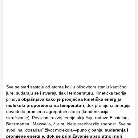
Sve se tvari sastoje od atoma koji u plinovitom stanju kaotično
jure, sudaraju se i stvaraju tlak i temperaturu. Kinetička teorija
plinova
objašnjava kako je prosječna kinetička energija
molekula proporcionalna temperaturi
, dok promjena energije
dovodi do promjena agregatnih stanja (kondenzacija,
skrućivanje). Povijesni razvoj teorije uključuje radove Einsteina,
Boltzmanna i Maxwella, čije su ideje preobrazile znanost. Sve se
svodi na “dosadan” život molekula—puno gibanja,
sudaranja i
promjene energije, dok se približavanje apsolutnoj nuli