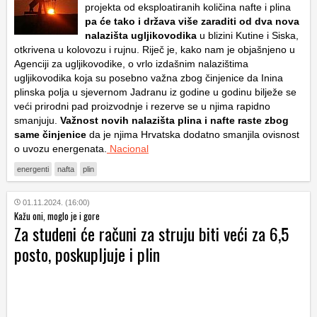
projekta od eksploatiranih količina nafte i plina
pa će tako i država više zaraditi od dva nova
nalazišta ugljikovodika
u blizini Kutine i Siska,
otkrivena u kolovozu i rujnu. Riječ je, kako nam je objašnjeno u
Agenciji za ugljikovodike, o vrlo izdašnim nalazištima
ugljikovodika koja su posebno važna zbog činjenice da Inina
plinska polja u sjevernom Jadranu iz godine u godinu bilježe se
veći prirodni pad proizvodnje i rezerve se u njima rapidno
smanjuju.
Važnost novih nalazišta plina i nafte raste zbog
same činjenice
da je njima Hrvatska dodatno smanjila ovisnost
o uvozu energenata.
Nacional
energenti
nafta
plin
01.11.2024. (16:00)
Kažu oni, moglo je i gore
Za studeni će računi za struju biti veći za 6,5
posto, poskupljuje i plin