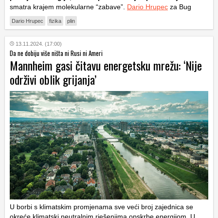
smatra krajem molekularne “zabave”.
Dario Hrupec
za Bug
Dario Hrupec
fizika
plin
13.11.2024. (17:00)
Da ne dobiju više ništa ni Rusi ni Ameri
Mannheim gasi čitavu energetsku mrežu: ‘Nije
održivi oblik grijanja’
U borbi s klimatskim promjenama sve veći broj zajednica se
okreće klimatski neutralnim rješenjima opskrbe energijom. U