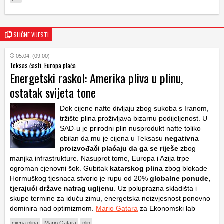
SLIČNE VIJESTI
05.04. (09:00)
Teksas časti, Europa plaća
Energetski raskol: Amerika pliva u plinu,
ostatak svijeta tone
Dok cijene nafte divljaju zbog sukoba s Iranom,
tržište plina proživljava bizarnu podijeljenost. U
SAD-u je prirodni plin nusprodukt nafte toliko
obilan da mu je cijena u Teksasu
negativna
–
proizvođači plaćaju da ga se riješe
zbog
manjka infrastrukture. Nasuprot tome, Europa i Azija trpe
ogroman cjenovni šok. Gubitak
katarskog plina
zbog blokade
Hormuškog tjesnaca stvorio je rupu od 20%
globalne ponude,
tjerajući države natrag ugljenu
. Uz poluprazna skladišta i
skupe termine za iduću zimu, energetska neizvjesnost ponovno
dominira nad optimizmom.
Mario Gatara
za Ekonomski lab
cijena plina
Mario Gatara
plin