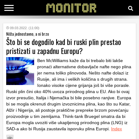
KATEGORIJE
09.03.2022. (11:00)
Ništa jednostavno, a ni brzo
Što bi se dogodilo kad bi ruski plin prestao
HRVATSKI
pristizati u zapadnu Europu?
WEB
Ben McWilliams kaže da bi trebalo biti lakše
pronaći alternativne dobavljače nafte nego plina
jer nema toliko plinovoda. Nešto nafte dolazi iz
Rusije, ali ima i velikih količina s drugih strana.
Ionako visoke cijene grijanja još bi više porasle.
Ruski plin čini oko 40% uvoza prirodnog plina u EU. Ako bi ovaj
izvor presušio, Italija i Njemačka bi bile posebno ranjive. Europa
bi se mogla okrenuti drugim izvoznicima plina, kao što su Katar,
Alžir i Nigerija, ali postoje praktične prepreke brzom povećanju
proizvodnje u tim zemljama. Think-tank Bruegel smatra da bi
Europa mogla uvoziti više ukapljenog prirodnog plina (LNG) iz
SAD-a ako bi Rusija zaustavila isporuku plina Europi.
Index
plin