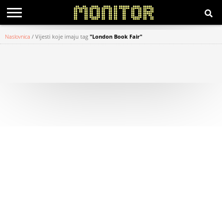
Naslovnica
/
Vijesti koje imaju tag
"London Book Fair"
KATEGORIJE
HRVATSKI
WEB