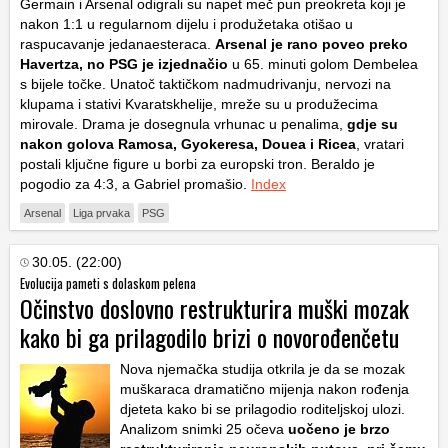
Germain i Arsenal odigrali su napet meč pun preokreta koji je
nakon 1:1 u regularnom dijelu i produžetaka otišao u
raspucavanje jedanaesteraca.
Arsenal je rano poveo preko
Havertza, no PSG je izjednačio
u 65. minuti golom Dembelea
s bijele točke. Unatoč taktičkom nadmudrivanju, nervozi na
klupama i stativi Kvaratskhelije, mreže su u produžecima
mirovale. Drama je dosegnula vrhunac u penalima,
gdje su
nakon golova Ramosa, Gyokeresa, Douea i Ricea
, vratari
postali ključne figure u borbi za europski tron. Beraldo je
pogodio za 4:3, a Gabriel promašio.
Index
Arsenal
Liga prvaka
PSG
30.05. (22:00)
Evolucija pameti s dolaskom pelena
Očinstvo doslovno restrukturira muški mozak
kako bi ga prilagodilo brizi o novorođenčetu
Nova njemačka studija otkrila je da se mozak
muškaraca dramatično mijenja nakon rođenja
djeteta kako bi se prilagodio roditeljskoj ulozi.
Analizom snimki 25 očeva
uočeno je brzo