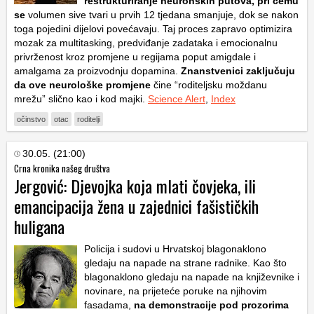
restrukturiranje neuronskih putova, pri čemu
se
volumen sive tvari u prvih 12 tjedana smanjuje, dok se nakon
toga pojedini dijelovi povećavaju. Taj proces zapravo optimizira
mozak za multitasking, predviđanje zadataka i emocionalnu
privrženost kroz promjene u regijama poput amigdale i
amalgama za proizvodnju dopamina.
Znanstvenici zaključuju
da ove neurološke promjene
čine “roditeljsku moždanu
mrežu” slično kao i kod majki.
Science Alert
,
Index
očinstvo
otac
roditelji
30.05. (21:00)
Crna kronika našeg društva
Jergović: Djevojka koja mlati čovjeka, ili
emancipacija žena u zajednici fašističkih
huligana
Policija i sudovi u Hrvatskoj blagonaklono
gledaju na napade na strane radnike. Kao što
blagonaklono gledaju na napade na književnike i
novinare, na prijeteće poruke na njihovim
fasadama,
na demonstracije pod prozorima