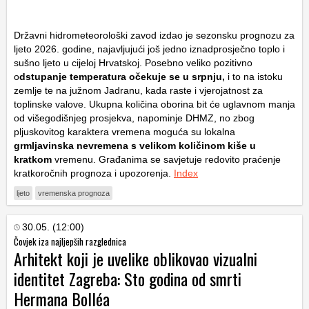
Državni hidrometeorološki zavod izdao je sezonsku prognozu za
ljeto 2026. godine, najavljujući još jedno iznadprosječno toplo i
sušno ljeto u cijeloj Hrvatskoj. Posebno veliko pozitivno
o
dstupanje temperatura očekuje se u srpnju,
i to na istoku
zemlje te na južnom Jadranu, kada raste i vjerojatnost za
toplinske valove. Ukupna količina oborina bit će uglavnom manja
od višegodišnjeg prosjekva, napominje DHMZ, no zbog
pljuskovitog karaktera vremena moguća su lokalna
grmljavinska nevremena s velikom količinom kiše u
kratkom
vremenu. Građanima se savjetuje redovito praćenje
kratkoročnih prognoza i upozorenja.
Index
ljeto
vremenska prognoza
30.05. (12:00)
Čovjek iza najljepših razglednica
Arhitekt koji je uvelike oblikovao vizualni
identitet Zagreba: Sto godina od smrti
Hermana Bolléa