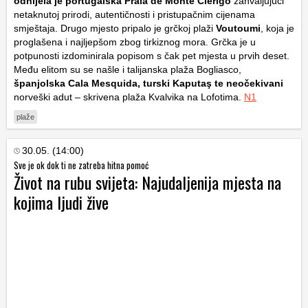
odnijela je portugalska
Praia de Monte Clérigo
zahvaljujući
netaknutoj prirodi, autentičnosti i pristupačnim cijenama
smještaja. Drugo mjesto pripalo je grčkoj plaži
Voutoumi
, koja je
proglašena i najljepšom zbog tirkiznog mora. Grčka je u
potpunosti izdominirala popisom s čak pet mjesta u prvih deset.
Među elitom su se našle i talijanska plaža Bogliasco,
španjolska Cala Mesquida, turski Kaputaş te neočekivani
norveški adut – skrivena plaža Kvalvika na Lofotima.
N1
plaže
30.05. (14:00)
Sve je ok dok ti ne zatreba hitna pomoć
Život na rubu svijeta: Najudaljenija mjesta na
kojima ljudi žive