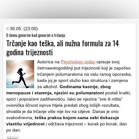
KATEGORIJE
30.05. (23:00)
O čemu govorim kad govorim o trčanju
Trčanje kao teška, ali nužna formula za 14
HRVATSKI
godina trijeznosti
WEB
Autorica na
Psychology today
opisuje svoj
četrnaestogodišnji put trijeznosti koji je započeo
trčanjem polumaratona na valu ranog oporavka,
kada joj je sport služio kao struktura i zamjena
za alkohol.
Godinama kasnije, zbog
menopauze i starenja, njezini su polumaratoni
postali kratki,
spori i popraćeni zadihanošću. Iako se njezina “sve ili ništa”
ovisnička ličnost isprva htjela predati zbog lošijih rezultata,
shvatila je da trčanje više nije lov na ciljeve. Danas je ono
svakodnevna,
teška praksa kojom sama sebi dokazuje
vlastitu vrijednost
i održava trijeznost – korak po korak, dan
po dan.