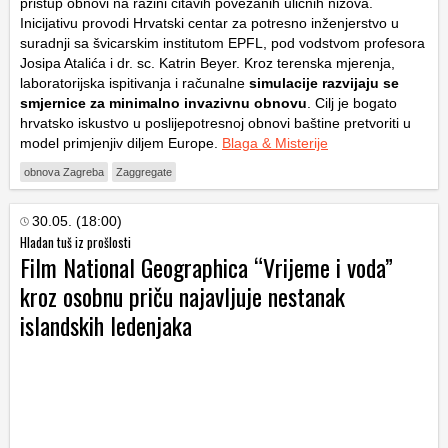
pristup obnovi na razini čitavih povezanih uličnih nizova.
Inicijativu provodi Hrvatski centar za potresno inženjerstvo u
suradnji sa švicarskim institutom EPFL, pod vodstvom profesora
Josipa Atalića i dr. sc. Katrin Beyer. Kroz terenska mjerenja,
laboratorijska ispitivanja i računalne
simulacije razvijaju se
smjernice za minimalno invazivnu obnovu
. Cilj je bogato
hrvatsko iskustvo u poslijepotresnoj obnovi baštine pretvoriti u
model primjenjiv diljem Europe.
Blaga & Misterije
obnova Zagreba
Zaggregate
30.05. (18:00)
Hladan tuš iz prošlosti
Film National Geographica “Vrijeme i voda”
kroz osobnu priču najavljuje nestanak
islandskih ledenjaka