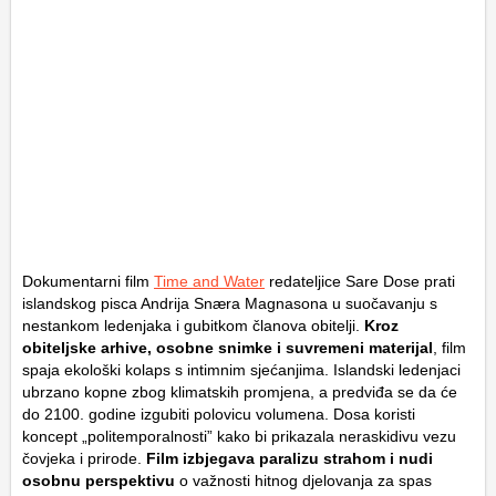
Dokumentarni film
Time and Water
redateljice Sare Dose prati
islandskog pisca Andrija Snæra Magnasona u suočavanju s
nestankom ledenjaka i gubitkom članova obitelji.
Kroz
obiteljske arhive, osobne snimke i suvremeni materijal
, film
spaja ekološki kolaps s intimnim sjećanjima. Islandski ledenjaci
ubrzano kopne zbog klimatskih promjena, a predviđa se da će
do 2100. godine izgubiti polovicu volumena. Dosa koristi
koncept „politemporalnosti” kako bi prikazala neraskidivu vezu
čovjeka i prirode.
Film izbjegava paralizu strahom i nudi
osobnu perspektivu
o važnosti hitnog djelovanja za spas