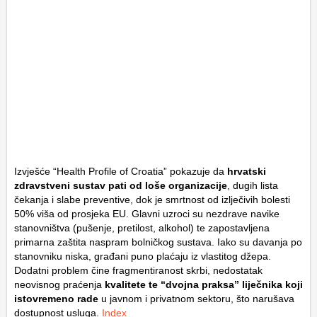
Izvješće “Health Profile of Croatia” pokazuje da
hrvatski
zdravstveni sustav pati od loše organizacije
, dugih lista
čekanja i slabe preventive, dok je smrtnost od izlječivih bolesti
50% viša od prosjeka EU. Glavni uzroci su nezdrave navike
stanovništva (pušenje, pretilost, alkohol) te zapostavljena
primarna zaštita naspram bolničkog sustava. Iako su davanja po
stanovniku niska, građani puno plaćaju iz vlastitog džepa.
Dodatni problem čine fragmentiranost skrbi, nedostatak
neovisnog praćenja
kvalitete te “dvojna praksa” liječnika koji
istovremeno rade
u javnom i privatnom sektoru, što narušava
dostupnost usluga.
Index