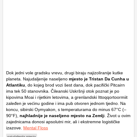
Dok jedni vole gradsku vrevu, drugi biraju najizoliranije kutke
planeta. Najudaljenije naseljeno
mjesto je Tristan Da Cunha u
Atlantiku
, do kojeg brod vozi šest dana, dok pacifički Pitcairn
ima tek 50 stanovnika. Čileanski Uskršnji otok poznat je po
kipovima Moai i rijetkim letovima, a grenlandski Ittoqqortoormiit
zaleđen je većinu godine i ima pub otvoren jednom tjedno. Na
koncu, sibirski Oymyakon, s temperaturama do minus 67°C (–
90°F),
najhladnije je naseljeno mjesto na Zemlj
i. Život u ovim
zajednicama donosi apsolutni mir, ali i ekstremne logističke
izazove.
Mental Floss
najudaljenija mjesta