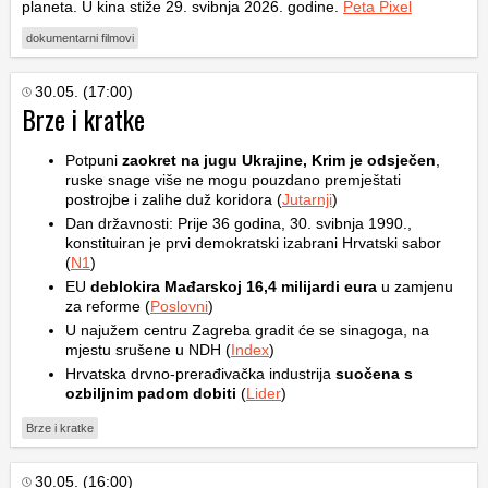
planeta. U kina stiže 29. svibnja 2026. godine.
Peta Pixel
dokumentarni filmovi
30.05. (17:00)
Brze i kratke
Potpuni
zaokret na jugu Ukrajine, Krim je odsječen
,
ruske snage više ne mogu pouzdano premještati
postrojbe i zalihe duž koridora (
Jutarnji
)
Dan državnosti: Prije 36 godina, 30. svibnja 1990.,
konstituiran je prvi demokratski izabrani Hrvatski sabor
(
N1
)
EU
deblokira Mađarskoj 16,4 milijardi eura
u zamjenu
za reforme (
Poslovni
)
U najužem centru Zagreba gradit će se sinagoga, na
mjestu srušene u NDH (
Index
)
Hrvatska drvno-prerađivačka industrija
suočena s
ozbiljnim padom dobiti
(
Lider
)
Brze i kratke
30.05. (16:00)