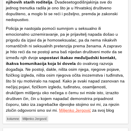
njihovih starih roditelja
. Dvadesetogodišnjakinja sve do
jednog trenutka radila je ono što je u Hrvatskoj društveno
dopušteno, a moglo bi se reći i poželjno, premda je zakonski
nedopustivo.
Policija je nastojala pomoći sumnjom u seksualno ili
emocionalno uznemiravanje, pa je prijavitelj napada došao u
prigodu da izjavi da je homoseksualac, pa da nema nikakvih
romantičnih ni seksualnih pretenzija prema ženama. A zapravo
je htio reći da ne postoji ama baš nijedan društveni motiv da se
između njih dvoje
uspostavi ikakav međuljudski kontakt,
ikakva komunikacija koja bi dovela
do ovakvog razvoja
događaja. Ne postoji, dakle, ništa osim njega, njegove pojave,
fizičkog izgleda, ništa osim njegova očita inozemstva i tuđinstva,
što bi nju motiviralo na napad. Kako je svaki napad zasnovan na
nečijoj pojavi, fizičkom izgledu, tuđinstvu, osamljenosti,
drukčijem mišljenju oko nečega o čemu svi misle isto, izrazito
društven čin, čin u kojem napadač demonstrira pripadnost
čoporu, tako iza zagrebačke djevojke stojimo svi mi, za njezin
zločin odgovorni smo svi mi.
Miljenko Jergović
za svoj blog
kolumne
Miljenko Jergović