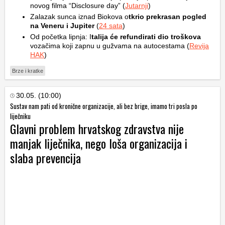
novog filma “Disclosure day” (
Jutarnji
)
Zalazak sunca iznad Biokova o
tkrio prekrasan pogled
na Veneru i Jupiter
(
24 sata
)
Od početka lipnja: I
talija će refundirati dio troškova
vozačima koji zapnu u gužvama na autocestama (
Revija
HAK
)
Brze i kratke
30.05. (10:00)
Sustav nam pati od kronične organizacije, ali bez brige, imamo tri posla po
liječniku
Glavni problem hrvatskog zdravstva nije
manjak liječnika, nego loša organizacija i
slaba prevencija