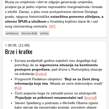
Muzej za umjetnost i obrt te odgojio generacije umjetnika,
povijest ga je jedno vrijeme nepravedno marginalizirala i brisala
s izložbi. Danas, u jeku nove protupotresne obnove Donjega
grada, njegova historicistička
ostavština ponovno oživljava, a
učenici ŠPUD-a izložbom
u Gradskoj knjižnici slave lik i rad
svog vizionarskog osnivača.
HRT
arhitektura
Herman Bollé
izložba
30.05. (11:00)
Brze i kratke
Europa posljednjih godina svjedoči nizu događaja koji
potvrđuju da se
sigurnosna situacija na kontinentu
postupno pogoršava
, pad drona u Rumunjskoj ukazuje
na eskalaciju (
Index
)
Progovorili Pavlekovi odvjetnici: “
Boji se za život zbog
informacija koje ima
. Nikada se neće dobrovoljno vratiti”
(
N1
)
Ćorić pojasnio koga će zahvatiti porez na ekstraprofit:
‘
Pojavljuje se prikriveni nesamostalni rad
‘ (
tportal
)
Steven Spielberg u podcastu s Michelle Obama izjavio
kako vjeruje da vanzemaljci postoje, povodom objave