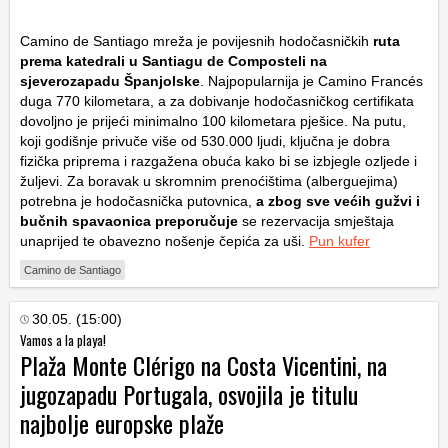
Camino de Santiago mreža je povijesnih hodočasničkih
ruta
prema katedrali u Santiagu de Composteli na
sjeverozapadu Španjolske
. Najpopularnija je Camino Francés
duga 770 kilometara, a za dobivanje hodočasničkog certifikata
dovoljno je prijeći minimalno 100 kilometara pješice. Na putu,
koji godišnje privuče više od 530.000 ljudi, ključna je dobra
fizička priprema i razgažena obuća kako bi se izbjegle ozljede i
žuljevi. Za boravak u skromnim prenoćištima (alberguejima)
potrebna je hodočasnička putovnica,
a zbog sve većih gužvi i
bučnih spavaonica preporučuje
se rezervacija smještaja
unaprijed te obavezno nošenje čepića za uši.
Pun kufer
Camino de Santiago
30.05. (15:00)
Vamos a la playa!
Plaža Monte Clérigo na Costa Vicentini, na
jugozapadu Portugala, osvojila je titulu
najbolje europske plaže