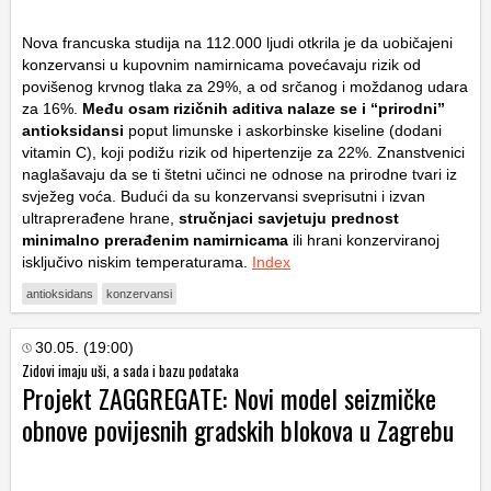
Nova francuska studija na 112.000 ljudi otkrila je da uobičajeni
konzervansi u kupovnim namirnicama povećavaju rizik od
povišenog krvnog tlaka za 29%, a od srčanog i moždanog udara
za 16%.
Među osam rizičnih aditiva nalaze se i “prirodni”
antioksidansi
poput limunske i askorbinske kiseline (dodani
vitamin C), koji podižu rizik od hipertenzije za 22%. Znanstvenici
naglašavaju da se ti štetni učinci ne odnose na prirodne tvari iz
svježeg voća. Budući da su konzervansi sveprisutni i izvan
ultraprerađene hrane,
stručnjaci savjetuju prednost
minimalno prerađenim namirnicama
ili hrani konzerviranoj
isključivo niskim temperaturama.
Index
antioksidans
konzervansi
30.05. (19:00)
Zidovi imaju uši, a sada i bazu podataka
Projekt ZAGGREGATE: Novi model seizmičke
obnove povijesnih gradskih blokova u Zagrebu