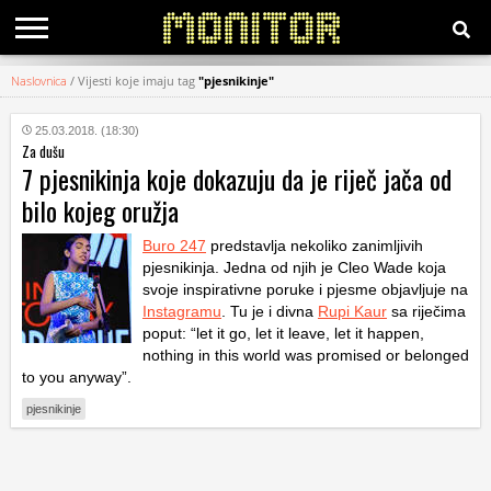
Naslovnica
/
Vijesti koje imaju tag
"pjesnikinje"
KATEGORIJE
25.03.2018. (18:30)
Za dušu
HRVATSKI
7 pjesnikinja koje dokazuju da je riječ jača od
WEB
bilo kojeg oružja
Buro 247
predstavlja nekoliko zanimljivih
pjesnikinja. Jedna od njih je Cleo Wade koja
svoje inspirativne poruke i pjesme objavljuje na
Instagramu
. Tu je i divna
Rupi Kaur
sa riječima
poput: “let it go, let it leave, let it happen,
nothing in this world was promised or belonged
to you anyway”.
pjesnikinje