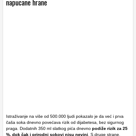
napucane hrane
Istraživanje na više od 500.000 ljudi pokazalo je da već i prva
čaša soka dnevno povećava rizik od dijabetesa, bez sigurnog
praga. Dodatnih 350 ml slatkog pića dnevno
podiže rizik za 25
%, dok čak i prirodni sokovi nisu nevini
. S druge strane,