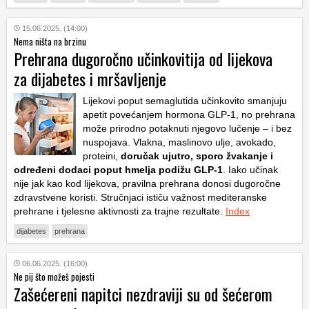
15.06.2025. (14:00)
Nema ništa na brzinu
Prehrana dugoročno učinkovitija od lijekova
za dijabetes i mršavljenje
Lijekovi poput semaglutida učinkovito smanjuju
apetit povećanjem hormona GLP-1, no prehrana
može prirodno potaknuti njegovo lučenje – i bez
nuspojava. Vlakna, maslinovo ulje, avokado,
proteini,
doručak ujutro, sporo žvakanje i
određeni dodaci poput hmelja podižu GLP-1
. Iako učinak
nije jak kao kod lijekova, pravilna prehrana donosi dugoročne
zdravstvene koristi. Stručnjaci ističu važnost mediteranske
prehrane i tjelesne aktivnosti za trajne rezultate.
Index
dijabetes
prehrana
06.06.2025. (16:00)
Ne pij što možeš pojesti
Zašećereni napitci nezdraviji su od šećerom