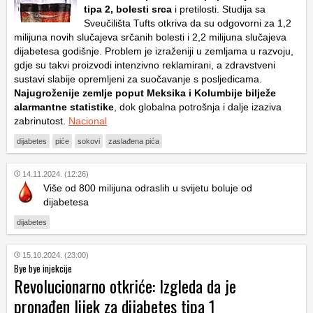
tipa 2, bolesti srca
i pretilosti. Studija sa
Sveučilišta Tufts otkriva da su odgovorni za 1,2
milijuna novih slučajeva srčanih bolesti i 2,2 milijuna slučajeva
dijabetesa godišnje. Problem je izraženiji u zemljama u razvoju,
gdje su takvi proizvodi intenzivno reklamirani, a zdravstveni
sustavi slabije opremljeni za suočavanje s posljedicama.
Najugroženije zemlje poput Meksika i Kolumbije bilježe
alarmantne statistike
, dok globalna potrošnja i dalje izaziva
zabrinutost.
Nacional
dijabetes
piće
sokovi
zaslađena pića
14.11.2024. (12:26)
Više od 800 milijuna odraslih u svijetu boluje od
dijabetesa
dijabetes
15.10.2024. (23:00)
Bye bye injekcije
Revolucionarno otkriće: Izgleda da je
pronađen lijek za dijabetes tipa 1