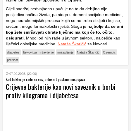
Cijeli sadržaj nedvojbeno upućuje na to da debljina nije
posljedica načina života, pa stoga u domeni socijalne medicine,
nego neurokemijskih procesa kojih se ne treba stidjeti i koji se,
srećom, mogu farmakološki riješiti. Stoga je
najbolje da se oni
koji žele smršavjeti obrate liječnicima koji će to, očito,
osigurati
. Mnogi od njih rade u javnom sektoru, najčešće kao
liječnici obiteljske medicine.
Nataša Škaričić
za Novosti
dijabetes
lijekovi za mršavljenje
mršavljenje
Nataša Škaričić
Ozempic
pretilost
07.09.2025. (22:00)
Kad bakterije rade za vas, a desert postane nuspojava
Crijevne bakterije kao novi saveznik u borbi
protiv kilograma i dijabetesa