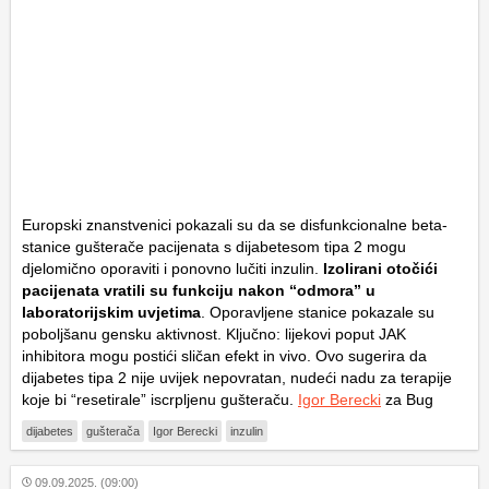
Europski znanstvenici pokazali su da se disfunkcionalne beta-
stanice gušterače pacijenata s dijabetesom tipa 2 mogu
djelomično oporaviti i ponovno lučiti inzulin.
Izolirani otočići
pacijenata vratili su funkciju nakon “odmora” u
laboratorijskim uvjetima
. Oporavljene stanice pokazale su
poboljšanu gensku aktivnost. Ključno: lijekovi poput JAK
inhibitora mogu postići sličan efekt
in vivo
. Ovo sugerira da
dijabetes tipa 2 nije uvijek nepovratan, nudeći nadu za terapije
koje bi “resetirale” iscrpljenu gušteraču.
Igor Berecki
za Bug
dijabetes
gušterača
Igor Berecki
inzulin
09.09.2025. (09:00)