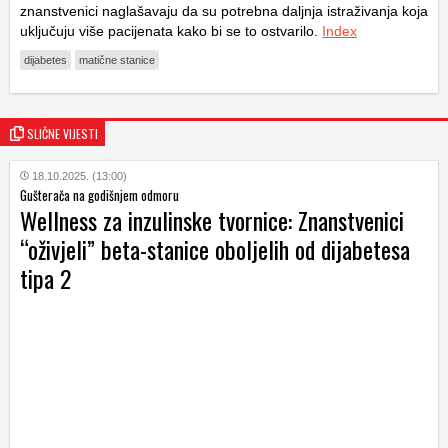
znanstvenici naglašavaju da su potrebna daljnja istraživanja koja
uključuju više pacijenata kako bi se to ostvarilo.
Index
dijabetes
matične stanice
SLIČNE VIJESTI
18.10.2025. (13:00)
Gušterača na godišnjem odmoru
Wellness za inzulinske tvornice: Znanstvenici
“oživjeli” beta-stanice oboljelih od dijabetesa
tipa 2