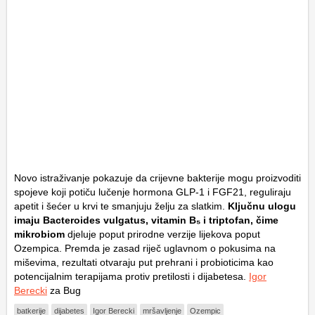
Novo istraživanje pokazuje da crijevne bakterije mogu proizvoditi
spojeve koji potiču lučenje hormona GLP-1 i FGF21, reguliraju
apetit i šećer u krvi te smanjuju želju za slatkim.
Ključnu ulogu
imaju Bacteroides vulgatus, vitamin B₅ i triptofan, čime
mikrobiom
djeluje poput prirodne verzije lijekova poput
Ozempica. Premda je zasad riječ uglavnom o pokusima na
miševima, rezultati otvaraju put prehrani i probioticima kao
potencijalnim terapijama protiv pretilosti i dijabetesa.
Igor
Berecki
za Bug
batkerije
dijabetes
Igor Berecki
mršavljenje
Ozempic