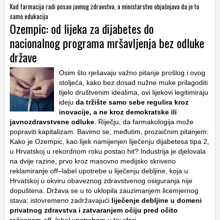
Kad farmacija radi posao javnog zdravstva, a ministarstvo objašnjava da je to
samo edukacija
Ozempic: od lijeka za dijabetes do
nacionalnog programa mršavljenja bez odluke
države
Osim što rješavaju važno pitanje prošlog i ovog
stoljeća, kako bez dosad nužne muke prilagoditi
tijelo društvenim idealima, ovi lijekovi legitimiraju
ideju
da tržište samo sebe regulira kroz
inovacije, a ne kroz demokratske ili
javnozdravstvene odluke
. Riječju, da farmakologija može
popraviti kapitalizam. Bavimo se, međutim, prozaičnim pitanjem:
Kako je Ozempic, kao lijek namijenjen liječenju dijabetesa tipa 2,
u Hrvatskoj u rekordnom roku postao hit? Industrija je djelovala
na dvije razine, prvo kroz masovno medijsko skriveno
reklamiranje off–label upotrebe u liječenju debljine, koja u
Hrvatskoj u okviru obaveznog zdravstvenog osiguranja nije
dopuštena. Država se u to uklopila zauzimanjem licemjernog
stava: istovremeno zadržavajući
liječenje debljine u domeni
privatnog zdravstva i zatvaranjem očiju pred očito
raširenom
off
–
label
upotrebom u toj sferi.