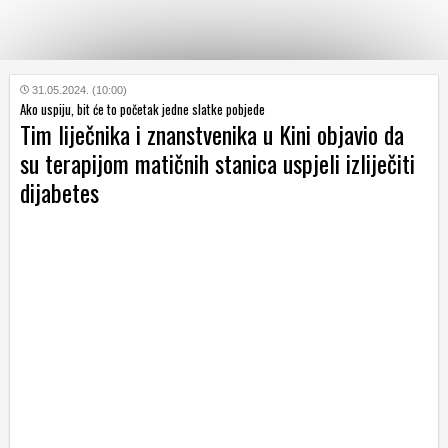
KATEGORIJE
31.05.2024. (10:00)
Ako uspiju, bit će to početak jedne slatke pobjede
Tim liječnika i znanstvenika u Kini objavio da
HRVATSKI
su terapijom matičnih stanica uspjeli izliječiti
WEB
dijabetes