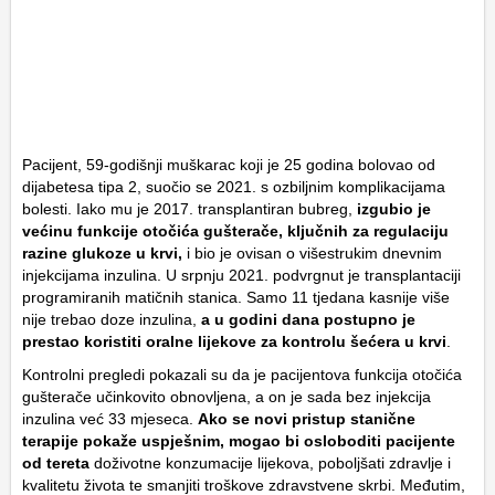
Pacijent, 59-godišnji muškarac koji je 25 godina bolovao od
dijabetesa tipa 2, suočio se 2021. s ozbiljnim komplikacijama
bolesti. Iako mu je 2017. transplantiran bubreg,
izgubio je
većinu funkcije otočića gušterače, ključnih za regulaciju
razine glukoze u krvi,
i bio je ovisan o višestrukim dnevnim
injekcijama inzulina. U srpnju 2021. podvrgnut je transplantaciji
programiranih matičnih stanica. Samo 11 tjedana kasnije više
nije trebao doze inzulina,
a u godini dana postupno je
prestao koristiti oralne lijekove za kontrolu šećera u krvi
.
Kontrolni pregledi pokazali su da je pacijentova funkcija otočića
gušterače učinkovito obnovljena, a on je sada bez injekcija
inzulina već 33 mjeseca.
Ako se novi pristup stanične
terapije pokaže uspješnim, mogao bi osloboditi pacijente
od tereta
doživotne konzumacije lijekova, poboljšati zdravlje i
kvalitetu života te smanjiti troškove zdravstvene skrbi. Međutim,