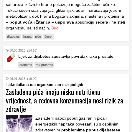
saharoza iz čvrste hrane pokazuje moguće zaštitne učinke.
Tekući šećeri izazivaju jači glikemijski udar i narušavaju jetreni
metabolizam, dok hrana bogata vlaknima, mastima i proteinima
–
poput voća i žitarica – usporava
apsorpciju šećera i ne šteti
organizmu na isti način.
Bug
dijabetes
hrana
piće
šećer
30.05.2025. (14:16)
Lijek za dijabetes zaustavlja povratak raka prostate
dijabetes
rak prostate
26.01.2025. (19:00)
Toliko slatko da nam organizam to ne može podnijeti
Zaslađena pića imaju nisku nutritivnu
vrijednost, a redovna konzumacija nosi rizik za
zdravlje
Zaslađeni napici poput gaziranih pića i
energetskih napitaka povezani su s ozbiljnim
zdravstvenim
problemima poput dijabetesa