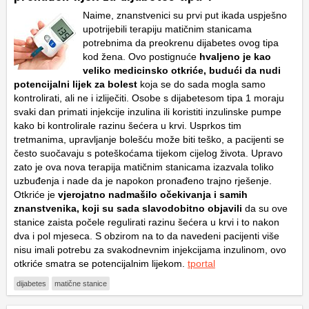
Naime, znanstvenici su prvi put ikada uspješno
upotrijebili terapiju matičnim stanicama
potrebnima da preokrenu dijabetes ovog tipa
kod žena. Ovo postignuće
hvaljeno je kao
veliko medicinsko otkriće, budući da nudi
potencijalni lijek za bolest
koja se do sada mogla samo
kontrolirati, ali ne i izliječiti. Osobe s dijabetesom tipa 1 moraju
svaki dan primati injekcije inzulina ili koristiti inzulinske pumpe
kako bi kontrolirale razinu šećera u krvi. Usprkos tim
tretmanima, upravljanje bolešću može biti teško, a pacijenti se
često suočavaju s poteškoćama tijekom cijelog života. Upravo
zato je ova nova terapija matičnim stanicama izazvala toliko
uzbuđenja i nade da je napokon pronađeno trajno rješenje.
Otkriće je
vjerojatno nadmašilo očekivanja i samih
znanstvenika, koji su sada slavodobitno objavili
da su ove
stanice zaista počele regulirati razinu šećera u krvi i to nakon
dva i pol mjeseca. S obzirom na to da navedeni pacijenti više
nisu imali potrebu za svakodnevnim injekcijama inzulinom, ovo
otkriće smatra se potencijalnim lijekom.
tportal
dijabetes
matične stanice