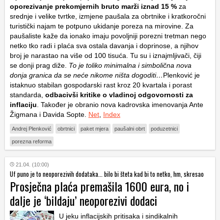
oporezivanje prekomjernih bruto marži iznad 15 %
za
srednje i velike tvrtke, izmjene paušala za obrtnike i kratkoročni
turistički najam te potpuno ukidanje poreza na mirovine. Za
paušaliste kaže da ionako imaju povoljniji porezni tretman nego
netko tko radi i plaća sva ostala davanja i doprinose, a njihov
broj je narastao na više od 100 tisuća. Tu su i iznajmljivači, čiji
se donji prag diže.
To je toliko minimalna i simbolična nova
donja granica da se neće nikome ništa dogoditi…
Plenković je
istaknuo stabilan gospodarski rast kroz 20 kvartala i porast
standarda,
odbacivši kritike o vladinoj odgovornosti za
inflaciju
. Također je obranio nova kadrovska imenovanja Ante
Žigmana i Davida Sopte.
Net
,
Index
Andrej Plenković
obrtnici
paket mjera
paušalni obrt
poduzetnici
porezna reforma
21.04. (10:00)
Uf puno je to neoporezivih dodataka... bilo bi šteta kad bi to netko, hm, skresao
Prosječna plaća premašila 1600 eura, no i
dalje je ‘bildaju’ neoporezivi dodaci
U jeku inflacijskih pritisaka i sindikalnih