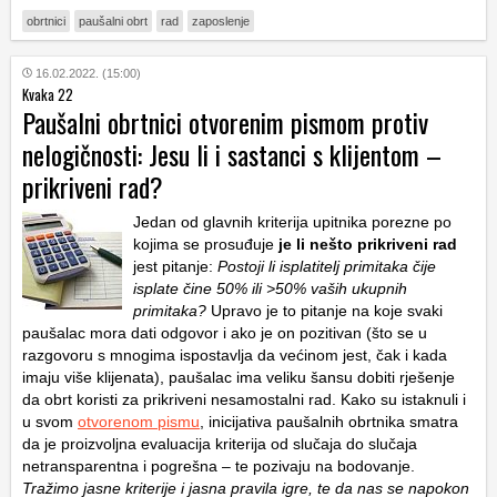
obrtnici
paušalni obrt
rad
zaposlenje
16.02.2022. (15:00)
Kvaka 22
Paušalni obrtnici otvorenim pismom protiv
nelogičnosti: Jesu li i sastanci s klijentom –
prikriveni rad?
Jedan od glavnih kriterija upitnika porezne po
kojima se prosuđuje
je li nešto prikriveni rad
jest pitanje:
Postoji li isplatitelj primitaka čije
isplate čine 50% ili >50% vaših ukupnih
primitaka?
Upravo je to pitanje na koje svaki
paušalac mora dati odgovor i ako je on pozitivan (što se u
razgovoru s mnogima ispostavlja da većinom jest, čak i kada
imaju više klijenata), paušalac ima veliku šansu dobiti rješenje
da obrt koristi za prikriveni nesamostalni rad. Kako su istaknuli i
u svom
otvorenom pismu
, inicijativa paušalnih obrtnika smatra
da je proizvoljna evaluacija kriterija od slučaja do slučaja
netransparentna i pogrešna – te pozivaju na bodovanje.
Tražimo jasne kriterije i jasna pravila igre, te da nas se napokon