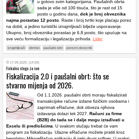
u gotovo svim kategorijama. Paušalnih obrta
sada je više od 100 tisuća, što je rast od 15
posto u godinu dana,
dok je broj obveznika
najma porastao 12 posto
. Raste i broj tvrtki koje plaćaju porez
na dobit, a jedino turistički iznajmljivači bilježe usporavanje.
Ukupno, broj obveznika porastao je 6,8 posto, što upućuje na
sve veću formalizaciju i legalizaciju prihoda.
Lider
iznajmljivači
obrtnici
paušalni obrt
porezni obveznik
17.09.2025. (14:00)
Fiskalna stega za sve
Fiskalizacija 2.0 i paušalni obrt: što se
stvarno mijenja od 2026.
Od 1.1.2026. paušalni obrti moraju fiskalizirati
transakcijske račune izdane fizičkim osobama i
zaprimati eRačune, dok obveza njihova
izdavanja dolazi tek 2027.
Računi za firme
(B2B) do tada se i dalje mogu izrađivati u
Excelu ili predlošcima
. U svakom slučaju trebat će vam
program za fiskalizaciju. Ulazne eRačune možete pratiti kroz
besplatnu MikroeRačun aplikaciju ili neki drugi softver. U praksi,