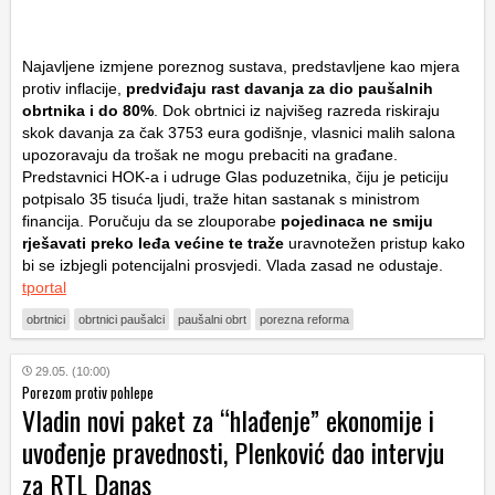
Najavljene izmjene poreznog sustava, predstavljene kao mjera
protiv inflacije,
predviđaju rast davanja za dio paušalnih
obrtnika i do 80%
. Dok obrtnici iz najvišeg razreda riskiraju
skok davanja za čak 3753 eura godišnje, vlasnici malih salona
upozoravaju da trošak ne mogu prebaciti na građane.
Predstavnici HOK-a i udruge Glas poduzetnika, čiju je peticiju
potpisalo 35 tisuća ljudi, traže hitan sastanak s ministrom
financija. Poručuju da se zlouporabe
pojedinaca ne smiju
rješavati preko leđa većine te traže
uravnotežen pristup kako
bi se izbjegli potencijalni prosvjedi. Vlada zasad ne odustaje.
tportal
obrtnici
obrtnici paušalci
paušalni obrt
porezna reforma
29.05. (10:00)
Porezom protiv pohlepe
Vladin novi paket za “hlađenje” ekonomije i
uvođenje pravednosti, Plenković dao intervju
za RTL Danas