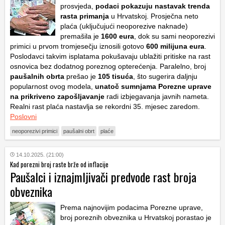
prosvjeda,
podaci pokazuju nastavak trenda
rasta primanja
u Hrvatskoj. Prosječna neto
plaća (uključujući neoporezive naknade)
premašila je
1600 eura
, dok su sami neoporezivi
primici u prvom tromjesečju iznosili gotovo
600 milijuna eura
.
Poslodavci takvim isplatama pokušavaju ublažiti pritiske na rast
osnovica bez dodatnog poreznog opterećenja. Paralelno, broj
paušalnih obrta
prešao je
105 tisuća
, što sugerira daljnju
popularnost ovog modela,
unatoč sumnjama Porezne uprave
na prikriveno zapošljavanje
radi izbjegavanja javnih nameta.
Realni rast plaća nastavlja se rekordni 35. mjesec zaredom.
Poslovni
neoporezivi primici
paušalni obrt
plaće
14.10.2025. (21:00)
Kad porezni broj raste brže od inflacije
Paušalci i iznajmljivači predvode rast broja
obveznika
Prema najnovijim podacima Porezne uprave,
broj poreznih obveznika u Hrvatskoj porastao je