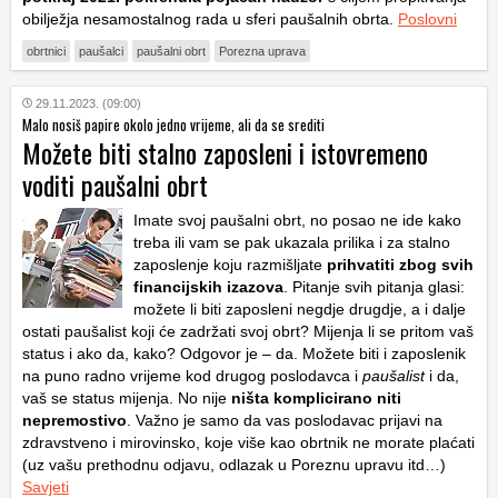
obilježja nesamostalnog rada u sferi paušalnih obrta.
Poslovni
obrtnici
paušalci
paušalni obrt
Porezna uprava
29.11.2023. (09:00)
Malo nosiš papire okolo jedno vrijeme, ali da se srediti
Možete biti stalno zaposleni i istovremeno
voditi paušalni obrt
Imate svoj paušalni obrt, no posao ne ide kako
treba ili vam se pak ukazala prilika i za stalno
zaposlenje koju razmišljate
prihvatiti zbog svih
financijskih izazova
. Pitanje svih pitanja glasi:
možete li biti zaposleni negdje drugdje, a i dalje
ostati paušalist koji će zadržati svoj obrt? Mijenja li se pritom vaš
status i ako da, kako? Odgovor je – da. Možete biti i zaposlenik
na puno radno vrijeme kod drugog poslodavca i
paušalist
i da,
vaš se status mijenja. No nije
ništa komplicirano niti
nepremostivo
. Važno je samo da vas poslodavac prijavi na
zdravstveno i mirovinsko, koje više kao obrtnik ne morate plaćati
(uz vašu prethodnu odjavu, odlazak u Poreznu upravu itd…)
Savjeti