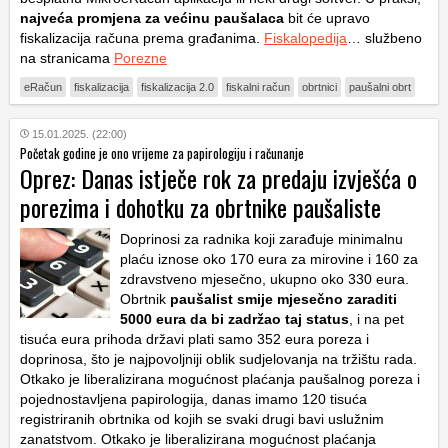
najveća promjena za većinu paušalaca
bit će upravo
fiskalizacija računa prema građanima.
Fiskalopedija
… službeno
na stranicama
Porezne
eRačun
fiskalizacija
fiskalizacija 2.0
fiskalni račun
obrtnici
paušalni obrt
15.01.2025. (22:00)
Početak godine je ono vrijeme za papirologiju i računanje
Oprez: Danas istječe rok za predaju izvješća o
porezima i dohotku za obrtnike paušaliste
Doprinosi za radnika koji zarađuje minimalnu
plaću iznose oko 170 eura za mirovine i 160 za
zdravstveno mjesečno, ukupno oko 330 eura.
Obrtnik
paušalist smije mjesečno zaraditi
5000 eura da bi zadržao taj status
, i na pet
tisuća eura prihoda državi plati samo 352 eura poreza i
doprinosa, što je najpovoljniji oblik sudjelovanja na tržištu rada.
Otkako je liberalizirana mogućnost plaćanja paušalnog poreza i
pojednostavljena papirologija, danas imamo 120 tisuća
registriranih obrtnika od kojih se svaki drugi bavi uslužnim
zanatstvom. Otkako je liberalizirana mogućnost plaćanja