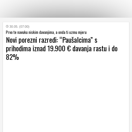
KATEGORIJE
30.05. (07:00)
Prvo te navuku niskim davanjima, a onda ti uzmu mjeru
Novi porezni razredi: “Paušalcima” s
HRVATSKI
prihodima iznad 19.900 € davanja rastu i do
WEB
82%