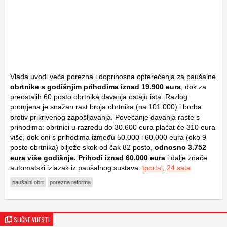
Vlada uvodi veća porezna i doprinosna opterećenja za paušalne
obrtnike s godišnjim prihodima iznad 19.900 eura
, dok za
preostalih 60 posto obrtnika davanja ostaju ista. Razlog
promjena je snažan rast broja obrtnika (na 101.000) i borba
protiv prikrivenog zapošljavanja. Povećanje davanja raste s
prihodima: obrtnici u razredu do 30.600 eura plaćat će 310 eura
više, dok oni s prihodima između 50.000 i 60.000 eura (oko 9
posto obrtnika) bilježe skok od čak 82 posto,
odnosno 3.752
eura više godišnje. Prihodi iznad 60.000 eura
i dalje znače
automatski izlazak iz paušalnog sustava.
tportal
,
24 sata
paušalni obrt
porezna reforma
SLIČNE VIJESTI