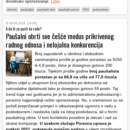
dvostruko oporezivanje.
Lider
obrtnici
paušalisti
paušalni obrt
paušalni porez
PDV
poduzetnici
04.04.2024. (14:00)
A da ih se pusti da rade?
Paušalni obrti sve češće modus prikrivenog
radnog odnosa i nelojalna konkurencija
Broj zaposlenih u obrtima i slobodnim
zanimanjima prošle je godine porastao za 9150
ili 4,8 posto, čime je dosegnuo gotovo 200
tisuća. Tijekom prošle godine
broj paušalista
porastao je sa 66,8 na više od 77,5 tisuća
.
Njihov udjel u ukupnom broj obveznika po dohocima od
samostalne djelatnosti tako je dosegnuo gotovo 55 posto. Taj
trend traje već godinama jer je to administrativno jednostavniji i
porezno najpovoljniji režim oporezivanja. No, s vremenom su se
počeli prepričavati primjeri o otkazivanjima ugovora o radu s
poslodavcem i nastavka rada za istog poslodavca, ali u formi
paušalnog obrta. U tom kontekstu posebno je istican i rad za
strane kompanije.
U svakom slučaju Porezna uprava je
potkraj 2021. pokrenula pojačan nadzor
s ciljem propitivanja