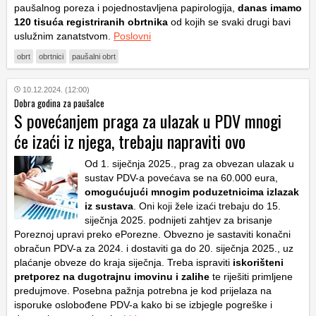
paušalnog poreza i pojednostavljena papirologija,
danas imamo
120 tisuća registriranih obrtnika
od kojih se svaki drugi bavi
uslužnim zanatstvom.
Poslovni
obrt
obrtnici
paušalni obrt
10.12.2024. (12:00)
Dobra godina za paušalce
S povećanjem praga za ulazak u PDV mnogi
će izaći iz njega, trebaju napraviti ovo
Od 1. siječnja 2025., prag za obvezan ulazak u
sustav PDV-a povećava se na 60.000 eura,
omogućujući mnogim poduzetnicima izlazak
iz sustava
. Oni koji žele izaći trebaju do 15.
siječnja 2025. podnijeti zahtjev za brisanje
Poreznoj upravi preko ePorezne. Obvezno je sastaviti konačni
obračun PDV-a za 2024. i dostaviti ga do 20. siječnja 2025., uz
plaćanje obveze do kraja siječnja. Treba ispraviti
iskorišteni
pretporez na dugotrajnu imovinu i zalihe
te riješiti primljene
predujmove. Posebna pažnja potrebna je kod prijelaza na
isporuke oslobođene PDV-a kako bi se izbjegle pogreške i