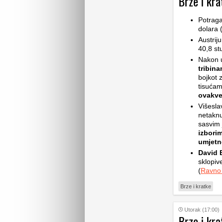
Brze i kra
Potrag
dolara 
Austrij
40,8 st
Nakon 
tribin
bojkot z
tisućam
ovakv
Višesla
netaknu
sasvim 
izbori
umjetne
David B
sklopive
(
Ravno
Brze i kratke
Utorak (17:00)
Brze i kra