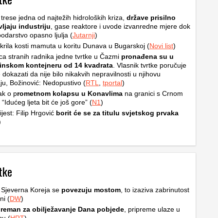
trese jedna od najtežih hidroloških kriza,
države prisilno
ljaju industriju
, gase reaktore i uvode izvanredne mjere dok
odarstvo opasno ljulja (
Jutarnji
)
krila kosti mamuta u koritu Dunava u Bugarskoj (
Novi list
)
a stranih radnika jedne tvrtke u Čazmi
pronađena su u
inskom kontejneru od 14 kvadrata
. Vlasnik tvrtke poručuje
 dokazati da nije bilo nikakvih nepravilnosti u njihovu
ju, Božinović: Nedopustivo (
RTL
,
tportal
)
ak o p
rometnom kolapsu u Konavlima
na granici s Crnom
“Idućeg ljeta bit će još gore” (
N1
)
ijest: Filip Hrgović
borit će se za titulu svjetskog prvaka
)
tke
i Sjeverna Koreja se
povezuju mostom
, to izaziva zabrinutost
ni (
DW
)
reman za obilježavanje Dana pobjede
, pripreme ulaze u