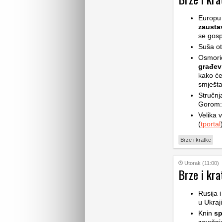
Europu 
zaustav
se gosp
Suša ot
Osmoric
građev
kako će
smješta
Stručnj
Gorom: 
Velika v
(
tportal
Brze i kratke
Utorak (11:00)
Brze i kra
Rusija 
u Ukraji
Knin
sp