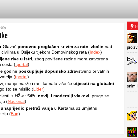
F
:00)
tke
ir Glavaš
ponovno proglašen krivim za ratni zločin
nad
proiz
 civilima u Osijeku tijekom Domovinskog rata (
Index
)
jene rive u Istri
, zbog povišene razine mora zatvorena
 cesta (
tportal
)
će godine
poskupljuje dopunsko
zdravstveno privatnih
vatelja (
tportal
)
vi, manje marže i rast kamata više će
utjecati na globalni
snimil
o što se mislilo (
Lider
)
ijesti iz HŽ-a: Stižu
noviji i moderniji vlakovi
, pruge se
aju (
Nacional
)
e
unaprijedio pretraživanja
u Kartama uz umjetnu
nciju (
Bug
)