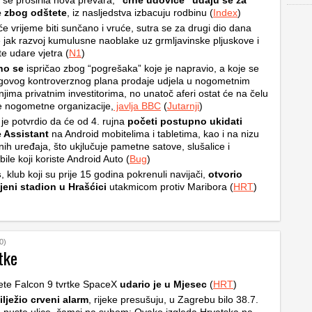
i se proširila nova prevara,
“crne udovice” udaju se za
e zbog odštete
, iz nasljedstva izbacuju rodbinu (
Index
)
e vrijeme biti sunčano i vruće, sutra se za drugi dio dana
 jak razvoj kumulusne naoblake uz grmljavinske pljuskove i
e udare vjetra (
N1
)
ino se
ispričao zbog “pogrešaka” koje je napravio, a koje se
egovog kontroverznog plana prodaje udjela u nogometnim
njima privatnim investitorima, no unatoč aferi ostat će na čelu
e nogometne organizacije,
javlja BBC
(
Jutarnji
)
je potvrdio da će od 4. rujna
početi postupno ukidati
 Assistant
na Android mobitelima i tabletima, kao i na nizu
ih uređaja, što ukjlučuje pametne satove, slušalice i
ile koji koriste Android Auto (
Bug
)
s
, klub koji su prije 15 godina pokrenuli navijači,
otvorio
jeni stadion u Hrašćici
utakmicom protiv Maribora (
HRT
)
0)
tke
ete Falcon 9 tvrtke SpaceX
udario je u Mjesec
(
HRT
)
ilježio crveni alarm
, rijeke presušuju, u Zagrebu bilo 38.7.