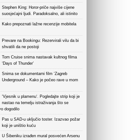
Stephen King: Horor-priče najviše cijene
suosjećajni ljudi. Paradoksalno, ali istinito
Kako prepoznati lažne recenzije mobitela
Prevare na Bookingu: Rezervirali vilu da bi
shvatili da ne postoji
Tom Cruise snima nastavak kultnog filma
‘Days of Thunder’
Snima se dokumentarni film ‘Zagreb
Underground – Kako je počeo rave u mom
‘Vjesnik u plamenu‘. Pogledajte strip koji je
nastao na temelju istraživanja što se
vo dogodilo
Pas u SAD-u uključio toster. Izazvao požar
koji je uništio kuću
U Šibeniku izrađen mural posvećen Arsenu