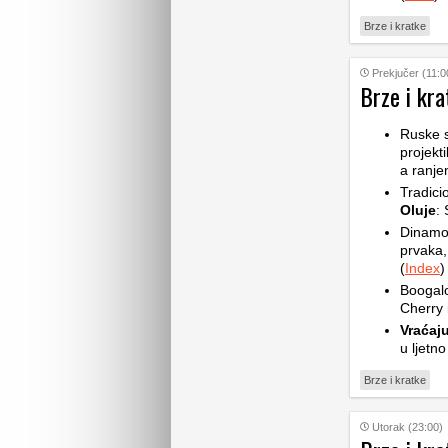
Brze i kratke
Prekjučer (11:0
Brze i kra
Ruske 
projekt
a ranje
Tradic
Oluje
: 
Dinam
prvaka,
(
Index
)
Boogalo
Cherry 
Vraćaju
u ljetno
Brze i kratke
Utorak (23:00)