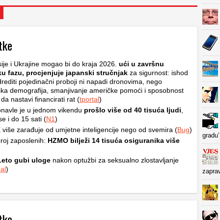
tke
ije i Ukrajine mogao bi do kraja 2026.
ući u završnu
ku fazu, procjenjuje japanski stručnjak
za sigurnost: ishod
rediti pojedinačni proboji ni napadi dronovima, nego
ska demografija, smanjivanje američke pomoći i sposobnost
a nastavi financirati rat (
tportal
)
navle je u jednom vikendu
prošlo više od 40 tisuća ljudi
,
e i do 15 sati (
N1
)
više zarađuje od umjetne inteligencije nego od svemira (
Bug
)
gradu’
roj zaposlenih:
HZMO bilježi 14 tisuća osiguranika više
Leto gubi uloge
nakon optužbi za seksualno zlostavljanje
al
)
zapra
tke