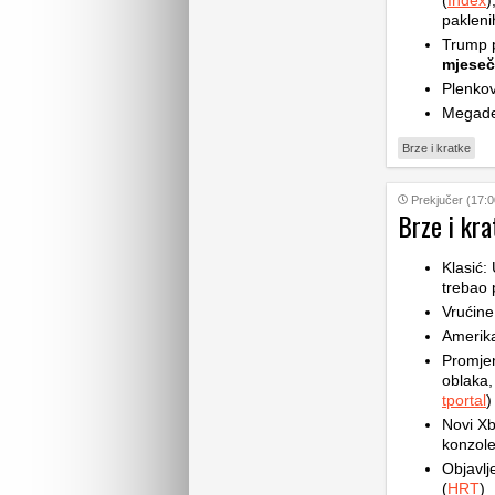
(
Index
)
pakleni
Trump p
mjese
Plenkov
Megade
Brze i kratke
Prekjučer (17:0
Brze i kra
Klasić:
trebao 
Vrućine
Amerik
Promje
oblaka,
tportal
)
Novi Xb
konzole
Objavlj
(
HRT
)