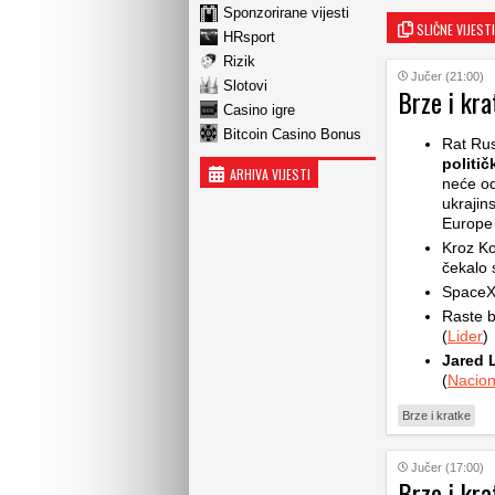
Sponzorirane vijesti
SLIČNE VIJESTI
HRsport
Rizik
Jučer (21:00)
Slotovi
Brze i kra
Casino igre
Bitcoin Casino Bonus
Rat Rus
politič
ARHIVA VIJESTI
neće od
ukrajin
Europe d
Kroz Ko
čekalo s
SpaceX 
Raste b
(
Lider
)
Jared 
(
Nacion
Brze i kratke
Jučer (17:00)
Brze i kra