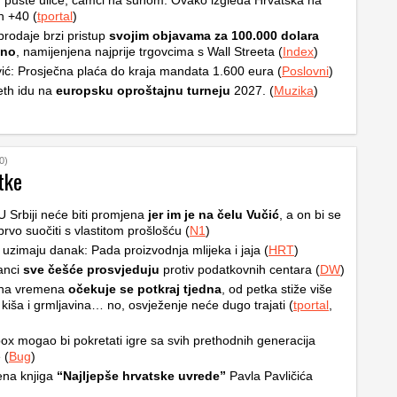
, puste ulice, čamci na suhom: Ovako izgleda Hrvatska na
h +40 (
tportal
)
rodaje brzi pristup
svojim objavama za 100.000 dolara
čno
, namijenjena najprije trgovcima s Wall Streeta (
Index
)
ić: Prosječna plaća do kraja mandata 1.600 eura (
Poslovni
)
th idu na
europsku oproštajnu turneju
2027. (
Muzika
)
0)
tke
 U Srbiji neće biti promjena
jer im je na čelu Vučić
, a on bi se
prvo suočiti s vlastitom prošlošću (
N1
)
 uzimaju danak: Pada proizvodnja mlijeka i jaja (
HRT
)
anci
sve češće prosvjeduju
protiv podatkovnih centara (
DW
)
na vremena
očekuje se potkraj tjedna
, od petka stiže više
 kiša i grmljavina… no, osvježenje neće dugo trajati (
tportal
,
ox mogao bi pokretati igre sa svih prethodnih generacija
 (
Bug
)
ena knjiga
“Najljepše hrvatske uvrede”
Pavla Pavličića