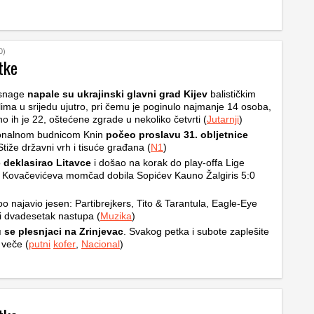
0)
tke
snage
napale su ukrajinski glavni grad Kijev
balističkim
ilima u srijedu ujutro, pri čemu je poginulo najmanje 14 osoba,
no ih je 22, oštećene zgrade u nekoliko četvrti (
Jutarnji
)
ionalnom budnicom Knin
počeo proslavu 31. obljetnice
Stiže državni vrh i tisuće građana (
N1
)
o
deklasirao Litavce
i došao na korak do play-offa Lige
 Kovačevićeva momčad dobila Sopićev Kauno Žalgiris 5:0
o najavio jesen: Partibrejkers, Tito & Tarantula, Eagle-Eye
i dvadesetak nastupa (
Muzika
)
 se plesnjaci na Zrinjevac
. Svakog petka i subote zaplešite
 veče (
putni
kofer
,
Nacional
)