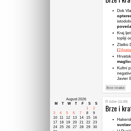
Dok Vla
optere
istodob
poveća
Kraj lje
topliji 
Zlatko 
(
24sata
Hrvatsk
maglic
Kultni p
negativ
Javier 
Brze i kratke
August 2026
Jučer (11:00)
M
T
W
T
F
S
S
Brze i kra
1
2
3
4
5
6
7
8
9
10
11
12
13
14
15
16
Hakers
17
18
19
20
21
22
23
sustav
24
25
26
27
28
29
30