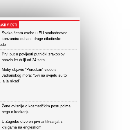
LASH VIJESTI
Svaka šesta osoba u EU svakodnevno
konzumira duhan i druge nikotinske
vode
Prvi put u povijesti putnički zrakoplov
obavio let dulji od 24 sata
Moby objavio “Porcelain” video s
Jadranskog mora: “Svi na svijetu su to
i, a ja nikad”
Žene ovisnije o kozmetičkim postupcima
nego o kockanju
U Zagrebu otvoren prvi antikvarijat s
knjigama na engleskom