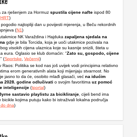
tke
a za rješenjem za Hormuz
spustila cijene nafte
ispod 80
(
HRT
)
u pogodio najtopliji dan u povijesti mjerenja, u Beču rekordnih
upnjeva (
N1
)
utakmice NK Varaždina i Hajduka
zapaljena sjedala na
ama
gdje je bila Torcida, koja je uoči utakmice pozivala na
bog visokih cijena ulaznica koje su kasnije snizili, šteta u
a eura. Oglasio se klub domaćin: “
Zato su, gospodo, cijene
e
” (
Sportske
,
Večernji
)
v Raos: Politika se kod nas još uvijek vodi principima relativno
tima erom generativnih alata koji mijenjaju stvarnost. No
je jasno to da će, osobito mlađi glasači, već
na idućim
ma 2028. godine odlučivati
o svojim favoritima
uz pomoć
 inteligencije
(
tportal
)
yrne sastavio playlistu za bicikliranje
, cijeli bend ima
 bicikle kojima putuju kako bi istraživali lokalna područja
 do dna
)
tke