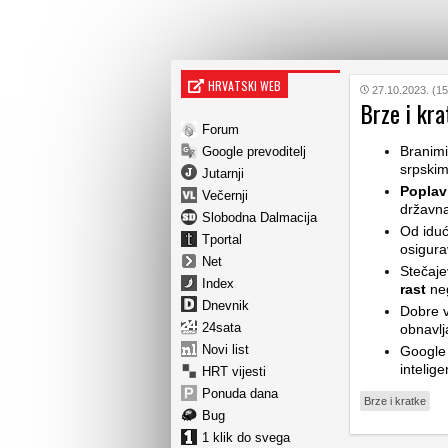
HRVATSKI WEB
27.10.2023. (15
Brze i kra
Forum
Branim
Google prevoditelj
srpskim
Jutarnji
Poplavl
Večernji
državna
Slobodna Dalmacija
Od idu
Tportal
osigura
Net
Stečaje
Index
rast
neg
Dnevnik
Dobre v
24sata
obnavlj
Novi list
Googl
intelige
HRT vijesti
Ponuda dana
Brze i kratke
Bug
1 klik do svega