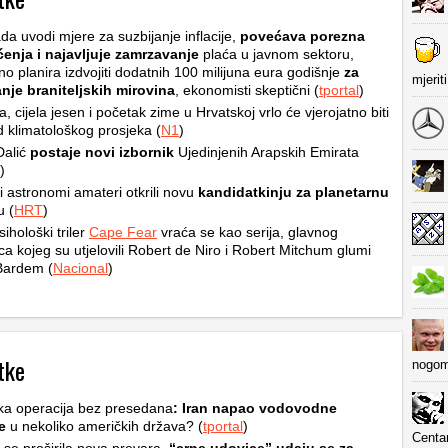
da uvodi mjere za suzbijanje inflacije,
povećava porezna
ćenja i najavljuje zamrzavanje
plaća u javnom sektoru,
no planira izdvojiti dodatnih 100 milijuna eura godišnje
za
mjerit
nje braniteljskih mirovina
, ekonomisti skeptični (
tportal
)
ta, cijela jesen i početak zime u Hrvatskoj vrlo će vjerojatno biti
od klimatološkog prosjeka (
N1
)
Dalić
postaje novi izbornik
Ujedinjenih Arapskih Emirata
)
i astronomi amateri otkrili novu
kandidatkinju za planetarnu
u (
HRT
)
sihološki triler
Cape Fear
vraća se kao serija, glavnog
ca kojeg su utjelovili Robert de Niro i Robert Mitchum glumi
Bardem (
Nacional
)
tke
nogom
ka operacija bez presedana
: Iran napao vodovodne
e
u nekoliko američkih država? (
tportal
)
Centa