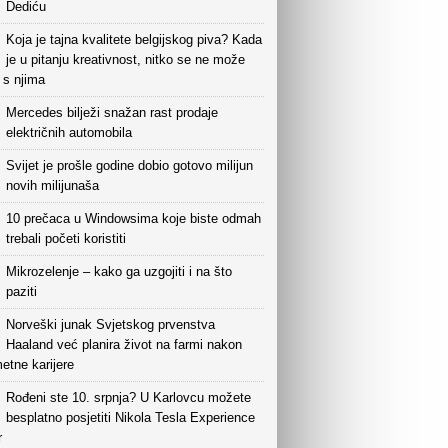
Dediću
Koja je tajna kvalitete belgijskog piva? Kada
je u pitanju kreativnost, nitko se ne može
i s njima
Mercedes bilježi snažan rast prodaje
električnih automobila
Svijet je prošle godine dobio gotovo milijun
novih milijunaša
10 prečaca u Windowsima koje biste odmah
trebali početi koristiti
Mikrozelenje – kako ga uzgojiti i na što
paziti
Norveški junak Svjetskog prvenstva
Haaland već planira život na farmi nakon
etne karijere
Rođeni ste 10. srpnja? U Karlovcu možete
besplatno posjetiti Nikola Tesla Experience
r