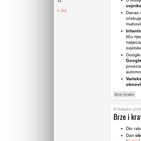
U Rusij
31
vojnik
« Jul
Danas ć
očekuje
mahovit
Infant
tiču nj
natjeca
svjetsk
Google 
Google
povezan
automob
Vartek
obnovl
Brze i kratke
Prekjučer (23:0
Brze i kra
Dio rak
Dan
ob