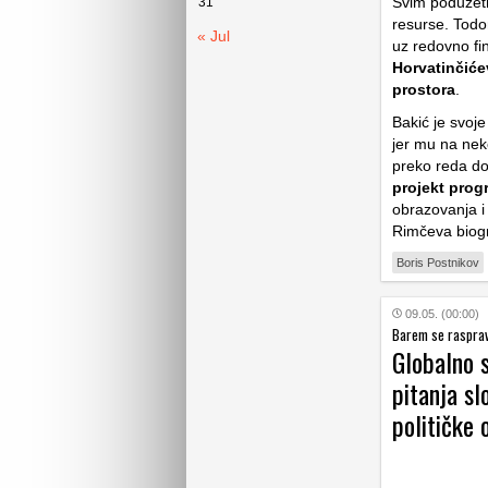
Svim poduzetn
31
resurse. Todo
« Jul
uz redovno fi
Horvatinčiće
prostora
.
Bakić je svoj
jer mu na neko
preko reda do
projekt prog
obrazovanja i 
Rimčeva biog
Boris Postnikov
09.05. (00:00)
Barem se rasprav
Globalno s
pitanja sl
političke 