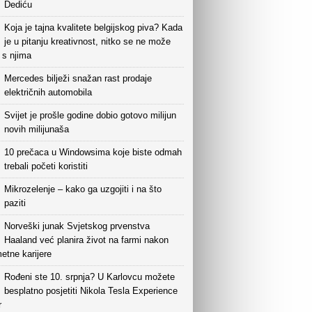
Dediću
Koja je tajna kvalitete belgijskog piva? Kada
je u pitanju kreativnost, nitko se ne može
i s njima
Mercedes bilježi snažan rast prodaje
električnih automobila
Svijet je prošle godine dobio gotovo milijun
novih milijunaša
10 prečaca u Windowsima koje biste odmah
trebali početi koristiti
Mikrozelenje – kako ga uzgojiti i na što
paziti
Norveški junak Svjetskog prvenstva
Haaland već planira život na farmi nakon
etne karijere
Rođeni ste 10. srpnja? U Karlovcu možete
besplatno posjetiti Nikola Tesla Experience
r