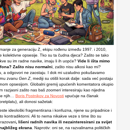
manje za generaciju Z, ekipu rođenu između 1997. i 2010,
 kolektivne opsesije. Tko su ta čudna djeca? Zašto se tako
ve su im radne navike, imaju li ih uopće?
Vide li išta mimo
fona? Zašto nisu normalni
, zašto nisu alkosi kao mi?
žu, a odgovori ne zaostaju. I dok mi uzaludno pokušavamo
nigmu zvanu
Gen Z
, mediji su otišli korak dalje: sada već postaju
mom opsesijom. Globalni gremij upućenih komentatora okupio
m razjasni zašto nas baš
zoomeri
interesiraju kao nijedna
ije njih…
Boris Postnikov za Novosti
upućuje na članak
retplatu), ali donosi sažetak:
este ideološki fragmentirana i konfuzna, njene su pripadnice i
to kontradiktorni. Ali to nema nikakve veze s time što su
brazovani
, lišeni radnih navika ili nezainteresirani za svijet
 najbližeg ekrana
. Naprotiv: oni se, na razvalinama političkih