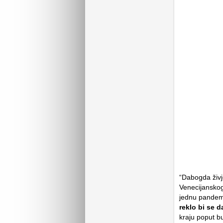
“Dabogda živje
Venecijanskog
jednu pandemi
reklo bi se d
kraju poput b