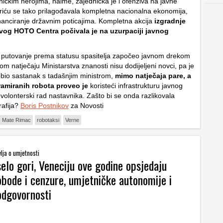
ičkim herojima, naime, zajednička je i ofenziva na javne
riću se tako prilagođavala kompletna nacionalna ekonomija,
nanciranje državnim poticajima. Kompletna akcija
izgradnje
vog HOTO Centra počivala je na uzurpaciji javnog
e putovanje prema statusu spasitelja započeo javnom drekom
m natječaju Ministarstva znanosti nisu dodijeljeni novci, pa je
bio sastanak s tadašnjim ministrom,
mimo natječaja pare, a
ramiranih robota proveo je
koristeći infrastrukturu javnog
volonterski rad nastavnika. Zašto bi se onda razlikovala
rafija?
Boris Postnikov
za Novosti
Mate Rimac
robotaksi
Verne
lja o umjetnosti
elo gori, Veneciju ove godine opsjedaju
obode i cenzure, umjetničke autonomije i
odgovornosti