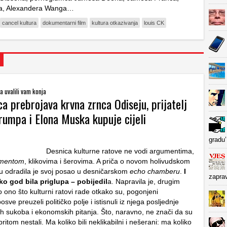
a, Alexandera Wanga…
cancel kultura
dokumentarni film
kultura otkazivanja
louis CK
 a uvalili vam konja
a prebrojava krvna zrnca Odiseju, prijatelj
rumpa i Elona Muska kupuje cijeli
d
gradu’
Desnica kulturne ratove ne vodi argumentima,
mentom
, klikovima i šerovima. A priča o novom holivudskom
 odradila je svoj posao u desničarskom
echo chamberu
.
I
zapra
iko god bila priglupa – pobijedil
a. Napravila je, drugim
o ono što kulturni ratovi rade otkako su, pogonjeni
osve preuzeli političko polje i istisnuli iz njega posljednje
ih sukoba i ekonomskih pitanja. Što, naravno, ne znači da su
pritom nestali. Ma koliko bili neklikabilni i nešerani: ma koliko