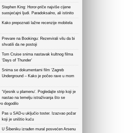
Stephen King: Horor-priče najviše cijene
suosjećajni ljudi. Paradoksalno, ali istinito
Kako prepoznati lažne recenzije mobitela
Prevare na Bookingu: Rezervirali vilu da bi
shvatili da ne postoji
Tom Cruise snima nastavak kultnog filma
‘Days of Thunder’
Snima se dokumentarni film ‘Zagreb
Underground – Kako je počeo rave u mom
‘Vjesnik u plamenu‘. Pogledajte strip koji je
nastao na temelju istraživanja što se
vo dogodilo
Pas u SAD-u uključio toster. Izazvao požar
koji je uništio kuću
U Šibeniku izrađen mural posvećen Arsenu