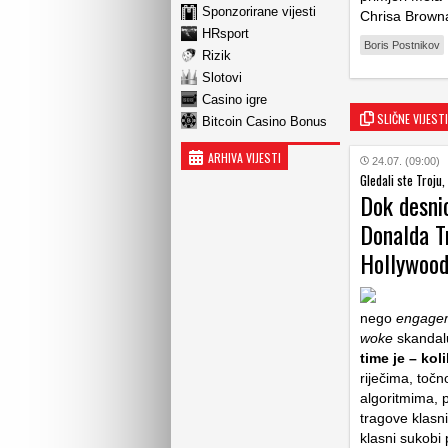
Sponzorirane vijesti
Chrisa Brown
HRsport
Boris Postnikov
Rizik
Slotovi
Casino igre
SLIČNE VIJESTI
Bitcoin Casino Bonus
ARHIVA VIJESTI
24.07. (09:00)
Gledali ste Troju,
Dok desnic
Donalda T
Hollywoo
nego
engage
woke
skandalu
time je – kol
riječima, točn
algoritmima, p
tragove klasn
klasni sukobi 