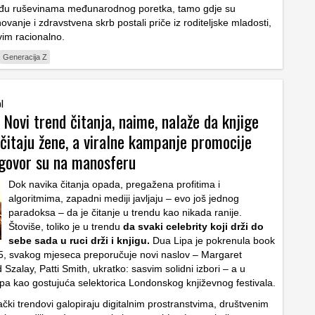
među ruševinama međunarodnog poretka, tamo gdje su
vanje i zdravstvena skrb postali priče iz roditeljske mladosti,
im racionalno.
Generacija Z
ol
 Novi trend čitanja, naime, nalaže da knjige
čitaju žene, a viralne kampanje promocije
dgovor su na manosferu
Dok navika čitanja opada, pregažena profitima i
algoritmima, zapadni mediji javljaju – evo još jednog
paradoksa – da je čitanje u trendu kao nikada ranije.
Štoviše, toliko je u trendu
da svaki celebrity koji drži do
sebe sada u ruci drži i knjigu.
Dua Lipa je pokrenula book
5, svakog mjeseca preporučuje novi naslov – Margaret
Szalay, Patti Smith, ukratko: sasvim solidni izbori – a u
pa kao gostujuća selektorica Londonskog književnog festivala.
ački trendovi galopiraju digitalnim prostranstvima, društvenim