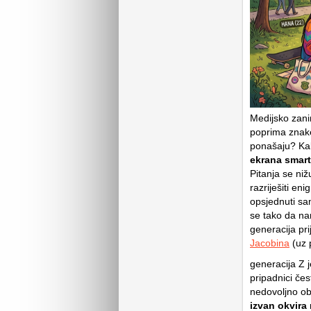
Medijsko zani
poprima znake
ponašaju? Kak
ekrana smart
Pitanja se ni
razriješiti e
opsjednuti sa
se tako da na
generacija pr
Jacobina
(uz p
generacija Z j
pripadnici čes
nedovoljno o
izvan okvira