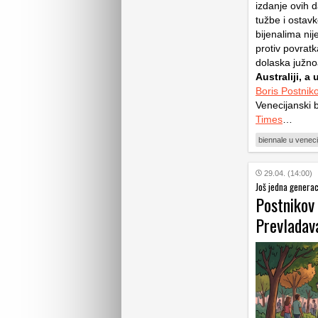
izdanje ovih d
tužbe i ostav
bijenalima nij
protiv povratk
dolaska južno
Australiji, a
Boris Postnik
Venecijanski 
Times
…
biennale u venecij
29.04. (14:00)
Još jedna generac
Postnikov 
Prevladava