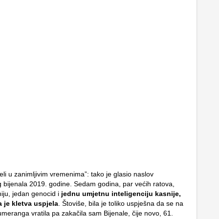
li u zanimljivim vremenima”: tako je glasio naslov
 bijenala 2019. godine. Sedam godina, par većih ratova,
ju, jedan genocid i
jednu umjetnu inteligenciju kasnije,
a je kletva uspjela
. Štoviše, bila je toliko uspješna da se na
umeranga vratila pa zakačila sam Bijenale, čije novo, 61.