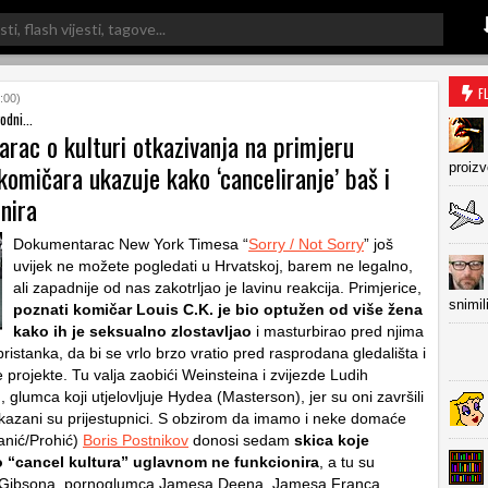
F
:00)
odni...
rac o kulturi otkazivanja na primjeru
omičara ukazuje kako ‘canceliranje’ baš i
proiz
nira
Dokumentarac New York Timesa “
Sorry / Not Sorry
” još
uvijek ne možete pogledati u Hrvatskoj, barem ne legalno,
ali zapadnije od nas zakotrljao je lavinu reakcija. Primjerice,
snimil
poznati komičar Louis C.K. je bio optužen od više žena
kako ih je seksualno zlostavljao
i masturbirao pred njima
ristanka, da bi se vrlo brzo vratio pred rasprodana gledališta i
 projekte. Tu valja zaobići Weinsteina i zvijezde Ludih
glumca koji utjelovljuje Hydea (Masterson), jer su oni završili
okazani su prijestupnici. S obzirom da imamo i neke domaće
anić/Prohić)
Boris Postnikov
donosi sedam
skica koje
 “cancel kultura” uglavnom ne funkcionira
, a tu su
a Gibsona, pornoglumca Jamesa Deena, Jamesa Franca,