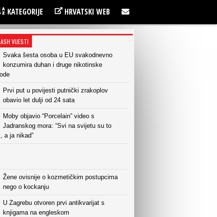
KATEGORIJE
HRVATSKI WEB
LASH VIJESTI
Svaka šesta osoba u EU svakodnevno
konzumira duhan i druge nikotinske
vode
Prvi put u povijesti putnički zrakoplov
obavio let dulji od 24 sata
Moby objavio “Porcelain” video s
Jadranskog mora: “Svi na svijetu su to
i, a ja nikad”
Žene ovisnije o kozmetičkim postupcima
nego o kockanju
U Zagrebu otvoren prvi antikvarijat s
knjigama na engleskom