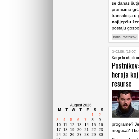
se danas šutj
pramcima grčk
transakcija u 
najljepšu žen
postaju gospo
Boris Postnikov
02.06. (15:00)
Sve je to ok, ali 
Postnikov:
heroja koj
resurse
August 2026
M
T
W
T
F
S
S
1
2
3
4
5
6
7
8
9
programe? Je 
10
11
12
13
14
15
16
17
18
19
20
21
22
23
moguća? Tko g
24
25
26
27
28
29
30