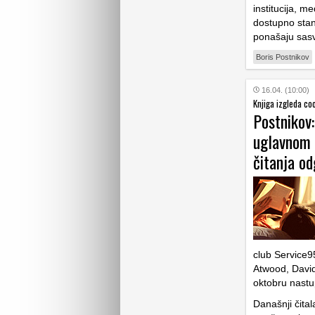
institucija, 
dostupno stano
ponašaju sasv
Boris Postnikov
16.04. (10:00)
Knjiga izgleda co
Postnikov:
uglavnom 
čitanja o
club Service9
Atwood, David 
oktobru nastu
Današnji čital