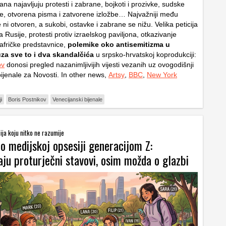
ana najavljuju protesti i zabrane, bojkoti i prozivke, sudske
ke, otvorena pisma i zatvorene izložbe… Najvažniji među
e ni otvoren, a sukobi, ostavke i zabrane se nižu. Velika peticija
a Rusije, protesti protiv izraelskog paviljona, otkazivanje
afričke predstavnice,
polemike oko antisemitizma u
 uza sve to i dva skandalčića
u srpsko-hrvatskoj koprodukciji:
ov
donosi pregled nazanimljivijih vijesti vezanih uz ovogodišnji
bijenale za Novosti. In other news,
Artsy
,
BBC
,
New York
i
Boris Postnikov
Venecijanski bijenale
ija koju nitko ne razumije
o medijskoj opsesiji generacijom Z:
ju proturječni stavovi, osim možda o glazbi