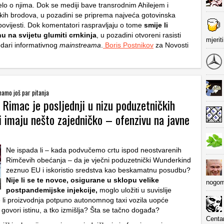
elo o njima. Dok se mediji bave transrodnim Ahilejem i
ih brodova, u pozadini se priprema najveća gotovinska
povijesti. Dok komentatori raspravljaju o tome
smije li
u na svijetu glumiti crnkinja
, u pozadini otvoreni rasisti
mjerit
dari informativnog
mainstreama
.
Boris Postnikov
za Novosti
imamo još par pitanja
 Rimac je posljednji u nizu poduzetničkih
i imaju nešto zajedničko – ofenzivu na javne
Ne ispada li – kada podvučemo crtu ispod neostvarenih
Rimčevih obećanja – da je vječni poduzetnički Wunderkind
zeznuo EU i iskoristio sredstva kao beskamatnu posudbu?
Nije li se te novce, osigurane u sklopu velike
nogom
postpandemijske injekcije,
moglo uložiti u suvislije
li proizvodnja potpuno autonomnog taxi vozila uopće
ovori istinu, a tko izmišlja? Šta se tačno događa?
Centa