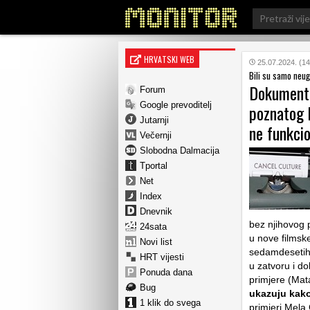
Search
for:
HRVATSKI WEB
25.07.2024. (14
Bili su samo neug
Dokumenta
Forum
Google prevoditelj
poznatog k
Jutarnji
ne funkcio
Večernji
Slobodna Dalmacija
Tportal
Net
Index
Dnevnik
bez njihovog p
24sata
u nove filmske
Novi list
sedamdesetih, 
HRT vijesti
u zatvoru i d
Ponuda dana
primjere (Mat
Bug
ukazuju kako
1 klik do svega
primjeri Mel