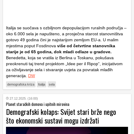
Italija se suočava s ozbiljnom depopulacijom ruralnih područja –
oko 6.000 sela je napušteno, a prosječna starost stanovništva
gotovo 49 godina čini je najstarijom zemljom EU-a. U malim
mjestima poput Fosdinova
više od četvrtine stanovnika
starije je od 65 godina, dok mladi odlaze u gradove.
Benedetta, koja se vratila iz Berlina u Toskanu, pokušava
preokrenuti taj trend projektom „Idee per il Ripop“, inicijativom
za oživljavanje sela i stvaranje uvjeta za povratak mlađih
generacija.
DW
demografska kriza
Italija
sela
27.12.2025. (16:00)
Planet staračkih domova i upitnih mirovina
Demografski kolaps: Svijet stari brže nego
što ekonomski sustavi mogu izdržati