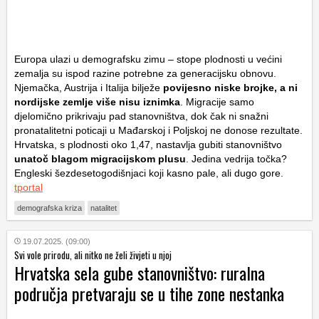
Europa ulazi u demografsku zimu – stope plodnosti u većini
zemalja su ispod razine potrebne za generacijsku obnovu.
Njemačka, Austrija i Italija bilježe
povijesno niske brojke, a ni
nordijske zemlje više nisu iznimka
. Migracije samo
djelomično prikrivaju pad stanovništva, dok čak ni snažni
pronatalitetni poticaji u Mađarskoj i Poljskoj ne donose rezultate.
Hrvatska, s plodnosti oko 1,47, nastavlja gubiti stanovništvo
unatoč blagom migracijskom plusu
. Jedina vedrija točka?
Engleski šezdesetogodišnjaci koji kasno pale, ali dugo gore.
tportal
demografska kriza
natalitet
19.07.2025. (09:00)
Svi vole prirodu, ali nitko ne želi živjeti u njoj
Hrvatska sela gube stanovništvo: ruralna
područja pretvaraju se u tihe zone nestanka