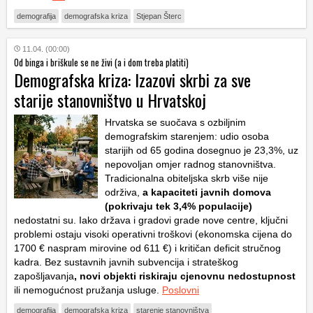
demografija
demografska kriza
Stjepan Šterc
11.04. (00:00)
Od binga i briškule se ne živi (a i dom treba platiti)
Demografska kriza: Izazovi skrbi za sve
starije stanovništvo u Hrvatskoj
Hrvatska se suočava s ozbiljnim
demografskim starenjem: udio osoba
starijih od 65 godina dosegnuo je 23,3%, uz
nepovoljan omjer radnog stanovništva.
Tradicionalna obiteljska skrb više nije
održiva,
a kapaciteti javnih domova
(pokrivaju tek 3,4% populacije)
nedostatni su. Iako država i gradovi grade nove centre, ključni
problemi ostaju visoki operativni troškovi (ekonomska cijena do
1700 € naspram mirovine od 611 €) i kritičan deficit stručnog
kadra. Bez sustavnih javnih subvencija i strateškog
zapošljavanja
, novi objekti riskiraju cjenovnu nedostupnost
ili nemogućnost pružanja usluge.
Poslovni
demografija
demografska kriza
starenje stanovništva