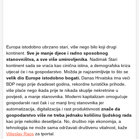
Europa istodobno ubrzano stari, više nego bilo koji drugi
kontinent.
Sve je manje djece i radno sposobnog
stanovništva, a sve više umirovljenika
. Nadimak Stari
kontinent sada se vraća kao cinična istina, a demografska kriza
utjecat će i na gospodarstvo. Možda je najzanimljivije to što se
velik dio Europe istodobno bogati.
Danas Hrvatska ima veći
BDP nego prije dvadeset godina, rekordne turističke prihode,
više plaće nego ikada prije te nikada skuplje nekretnine u
povijesti, a manje stanovnika. Moderni kapitalizam omogućuje
gospodarski rast čak i uz manji broj stanovnika jer
automatizacija, digitalizacija i rast produktivnosti
znače da
gospodarstvo više ne treba jednaku količinu ljudskog rada
kao prije nekoliko desetljeća. No, društvo nije ekonomija, a
tehnologija ne može sama održavati društvenu vitalnost, kaže
Višeslav Raos
za tportal.