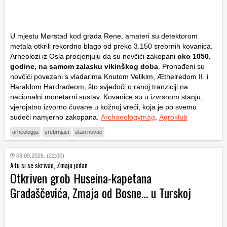
U mjestu Mørstad kod grada Rene, amateri su detektorom
metala otkrili rekordno blago od preko 3.150 srebrnih kovanica.
Arheolozi iz Osla procjenjuju da su novčići zakopani
oko 1050.
godine, na samom zalasku vikinškog doba
. Pronađeni su
novčići povezani s vladarima Knutom Velikim, Æthelredom II. i
Haraldom Hardradeom, što svjedoči o ranoj tranziciji na
nacionalni monetarni sustav. Kovanice su u izvrsnom stanju,
vjerojatno izvorno čuvane u kožnoj vreći, koja je po svemu
sudeći namjerno zakopana.
Archaeologymag
,
Agroklub
arheologija
srebrnjaci
stari novac
03.09.2025. (22:00)
A tu si se skrivao, Zmaju jedan
Otkriven grob Huseina-kapetana
Gradaščevića, Zmaja od Bosne… u Turskoj