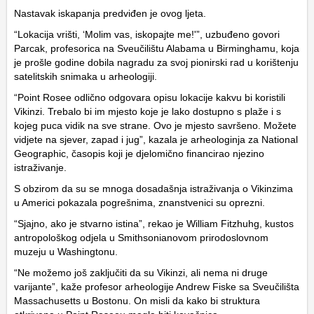
Nastavak iskapanja predviđen je ovog ljeta.
“Lokacija vrišti, ‘Molim vas, iskopajte me!'”, uzbuđeno govori
Parcak, profesorica na Sveučilištu Alabama u Birminghamu, koja
je prošle godine dobila nagradu za svoj pionirski rad u korištenju
satelitskih snimaka u arheologiji.
“Point Rosee odlično odgovara opisu lokacije kakvu bi koristili
Vikinzi. Trebalo bi im mjesto koje je lako dostupno s plaže i s
kojeg puca vidik na sve strane. Ovo je mjesto savršeno. Možete
vidjete na sjever, zapad i jug”, kazala je arheologinja za National
Geographic, časopis koji je djelomično financirao njezino
istraživanje.
S obzirom da su se mnoga dosadašnja istraživanja o Vikinzima
u Americi pokazala pogrešnima, znanstvenici su oprezni.
“Sjajno, ako je stvarno istina”, rekao je William Fitzhuhg, kustos
antropološkog odjela u Smithsonianovom prirodoslovnom
muzeju u Washingtonu.
“Ne možemo još zaključiti da su Vikinzi, ali nema ni druge
varijante”, kaže profesor arheologije Andrew Fiske sa Sveučilišta
Massachusetts u Bostonu. On misli da kako bi struktura