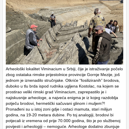
Arheološki lokalitet Viminacium u Srbiji, čije je istraživanje počelo
zbog ostataka rimske prijestolnice provincije Gornje Mezije, još
jednom je iznenadilo stručnjake. Otkriće “fosiliziranih” brodova,
duboko u tlu brda ispod rudnika ugljena Kostolac, na kojem se
prostirao veliki rimski grad Viminacium, zaprepastilo je i
najiskusnije arheologe, a najveća enigma je iz kojeg razdoblja
potječu brodovi, hermetički sačuvani glinom i muljem?!
Pronađeni su u istoj zoni gdje i ostaci mamuta, stari milijun
godina, na 19-20 metara dubine. Po toj analogiji, brodovi bi
potjecali iz vremena od prije 70.000 godina, što je po službenoj
povijesti i arheologiji – nemoguće. Arheologe dodatno zbunjuje