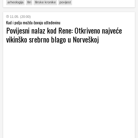
arheologija
Iliri
Ilirske kronike
povijest
11.05. (20:00)
Kad i polja možda čuvaju ušteđevinu
Povijesni nalaz kod Rene: Otkriveno najveće
vikinško srebrno blago u Norveškoj