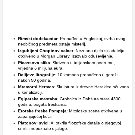
Rimski dodekaedar
: Pronađen u Engleskoj, svrha ovog
neobičnog predmeta ostaje misterij.
Izgubljeni Chopinov valcer
: Neznano djelo skladatelja
otkriveno u Morgan Library, izazvalo oduševljenje.
Picassova slika
: Skrivena u talijanskom podrumu,
vrijedna 6 milijuna eura.
Dalíjeve litografije
: 10 komada pronađeno u garaži
nakon 50 godina.
Mramorni Hermes
: Skulptura iz drevne Heraklee očuvana
u kanalizaciji.
Egipatska mastaba
: Grobnica iz Dahšura stara 4300
godina, bogata freskama.
Erotske freske Pompeja
: Mitološke scene otkrivene u
zapanjujućoj kući.
Platonovi svici
: AI otkrila filozofske detalje o njegovoj
smrti i nepoznate dijaloge.