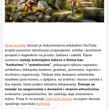
Ilirske kronike
domaći je dokumentarno-edukativni YouTube
projekt posvećen istraživanju prapovijesne, antičke i autohtone
povijesti s naglaskom na prostor Jadrana i zaleđa. Kanal
sustavno
razbija kolonijalne mitove o Ilirima kao
“barbarima” i “primitivcima”
, prikazujući njihovu naprednu
arhitekturu (kiklopske bedeme, gradine), pomorstvo, trgovinu i
društvenu organizaciju. Obilaze teže dostupne arheološke
lokalitete (pod morem, u špiljama, na brdima) i donosi snimke s
lica mjesta, često prateći aktualna iskopavanja.
Emisije se
temelje na razgovorima s domaćim i stranim arheolozima
,
kustosima i povjesničarima, što sadržaju daje znanstvenu
težinu. Prate ih na portalu
Dalmacija Danas
, na kojem donose
opsežnije reportaže (
primjer
).