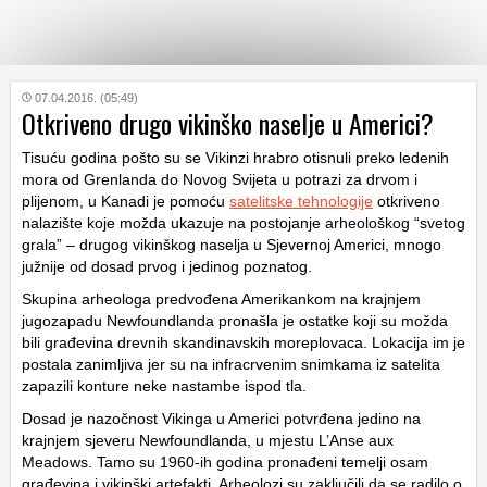
KATEGORIJE
07.04.2016. (05:49)
Otkriveno drugo vikinško naselje u Americi?
Tisuću godina pošto su se Vikinzi hrabro otisnuli preko ledenih
HRVATSKI
WEB
mora od Grenlanda do Novog Svijeta u potrazi za drvom i
plijenom, u Kanadi je pomoću
satelitske tehnologije
otkriveno
nalazište koje možda ukazuje na postojanje arheološkog “svetog
grala” – drugog vikinškog naselja u Sjevernoj Americi, mnogo
južnije od dosad prvog i jedinog poznatog.
Skupina arheologa predvođena Amerikankom na krajnjem
jugozapadu Newfoundlanda pronašla je ostatke koji su možda
bili građevina drevnih skandinavskih moreplovaca. Lokacija im je
postala zanimljiva jer su na infracrvenim snimkama iz satelita
zapazili konture neke nastambe ispod tla.
Dosad je nazočnost Vikinga u Americi potvrđena jedino na
krajnjem sjeveru Newfoundlanda, u mjestu L’Anse aux
Meadows. Tamo su 1960-ih godina pronađeni temelji osam
građevina i vikinški artefakti. Arheolozi su zaključili da se radilo o