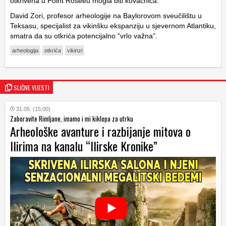
otkrivena u Point Roseeu mogla biti kovačnica.
David Zori, profesor arheologije na Baylorovom sveučilištu u
Teksasu, specijalist za vikinšku ekspanziju u sjevernom Atlantiku,
smatra da su otkrića potencijalno “vrlo važna”.
arheologija
otkrića
vikinzi
SLIČNE VIJESTI
31.05. (15:00)
Zaboravite Rimljane, imamo i mi kiklopa za utrku
Arheološke avanture i razbijanje mitova o
Ilirima na kanalu “Ilirske Kronike”