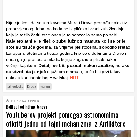
Nije rijetkost da se u rukavcima Mure i Drave pronađu nalazi iz
prapovijesnog doba, no kada se iz plićaka izvadi zub životinje
koja je težila četiri tone onda je to senzacija sama po sebi.
Najvjerojatnije je riječ o zubu južnog mamuta koji se prije
stotinu tisuća godina
, za vrijeme pleistocena, slobodno kretao
Europom. Stotinama tisuća godina krio se u dubinama Drave i
onda ga je pronašao mladić koji je zagazio u plićak nakon
vožnje kajakom.
Detalji će biti poznati nakon analize, no ako
se utvrdi da je riječ
o južnom mamutu, to će biti prvi takav
nalaz u kontinentalnoj Hrvatskoj.
HRT
arheologija
Drava
mamuti
08.07.2024. (19:00)
Bolji su i od Indiane Jonesa
Youtuberov projekt pomogao astronomima
otkriti jednu od tajni mehanizma iz Antikitere