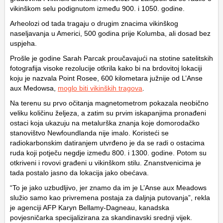
vikinškom selu podignutom između 900. i 1050. godine.
Arheolozi od tada tragaju o drugim znacima vikinškog
naseljavanja u Americi, 500 godina prije Kolumba, ali dosad bez
uspjeha.
Prošle je godine Sarah Parcak proučavajući na stotine satelitskih
fotografija visoke rezolucije otkrila kako bi na brdovitoj lokaciji
koju je nazvala Point Rosee, 600 kilometara južnije od L’Anse
aux Medowsa,
moglo biti vikinških tragova
.
Na terenu su prvo očitanja magnetometrom pokazala neobično
veliku količinu željeza, a zatim su prvim iskapanjima pronađeni
ostaci koja ukazuju na metalurška znanja koje domorodačko
stanovištvo Newfoundlanda nije imalo. Koristeći se
radiokarbonskim datiranjem utvrđeno je da se radi o ostacima
ruda koji potječu negdje između 800. i 1300. godine. Potom su
otkriveni i rovovi građeni u vikinškom stilu. Znanstvenicima je
tada postalo jasno da lokacija jako obećava.
“To je jako uzbudljivo, jer znamo da im je L’Anse aux Meadows
služio samo kao privremena postaja za daljnja putovanja”, rekla
je agenciji AFP Karyn Bellamy-Dagneau, kanadska
povjesničarka specijalizirana za skandinavski srednji vijek.