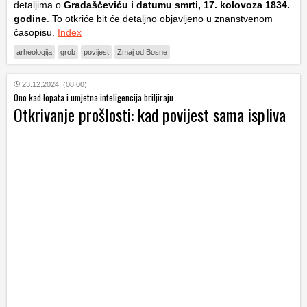
detaljima o
Gradaščeviću i datumu smrti, 17. kolovoza 1834.
godine
. To otkriće bit će detaljno objavljeno u znanstvenom
časopisu.
Index
arheologija
grob
povijest
Zmaj od Bosne
23.12.2024. (08:00)
Ono kad lopata i umjetna inteligencija briljiraju
Otkrivanje prošlosti: kad povijest sama ispliva