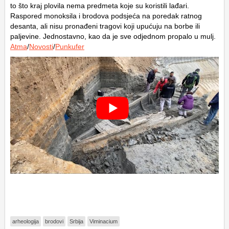
to što kraj plovila nema predmeta koje su koristili lađari.
Raspored monoksila i brodova podsjeća na poredak ratnog
desanta, ali nisu pronađeni tragovi koji upućuju na borbe ili
paljevine. Jednostavno, kao da je sve odjednom propalo u mulj.
Atma
/
Novosti
/
Punkufer
arheologija
brodovi
Srbija
Viminacium