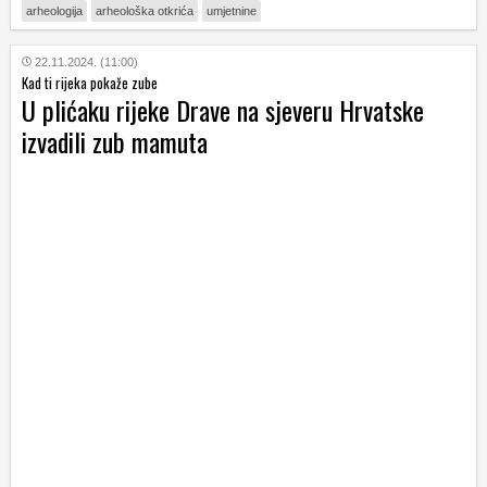
arheologija
arheološka otkrića
umjetnine
22.11.2024. (11:00)
Kad ti rijeka pokaže zube
U plićaku rijeke Drave na sjeveru Hrvatske
izvadili zub mamuta