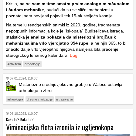
Krista,
pa se samim time smatra prvim analognim računalom
i čudom mehanike
, budući da su se slični mehanizmi u
poznatoj nam povijesti pojavili tek 15-ak stoljeća kasnije.
Na temelju rendgenskih snimki iz 2020. godine, fragmenata i
nepotpunih informacija koje je “iskopala” Budiseliceva istraga,
statistička je
analiza pokazala da misteriozni brojčanik
mehanizma ima vrlo vjerojatno 354 rupe
, a ne njih 365. to bi
značilo da je vrlo vjerojatno njegova namjena bila praćenje
starogrčkog lunarnog kalendara.
Bug
Antikitera
arheologija
07.01.2024. (19:53)
Misteriozno srednjovjekovno groblje u Walesu ostavlja
arheologe u zbrci
arheologija
drevne civilizacije
istraživanje
08.10.2023. (10:00)
Kako to? Kako to?
Viminacijska flota izronila iz ugljenokopa