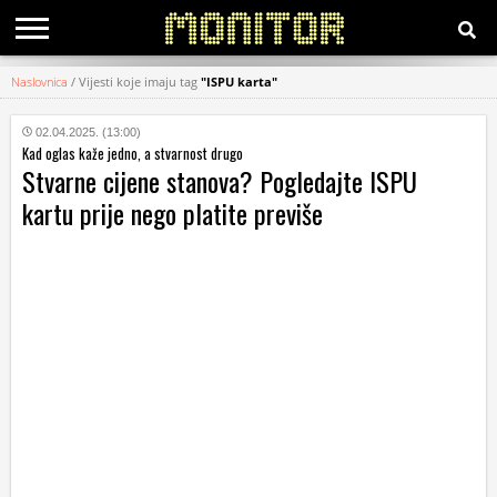
Naslovnica
/
Vijesti koje imaju tag
"ISPU karta"
KATEGORIJE
02.04.2025. (13:00)
Kad oglas kaže jedno, a stvarnost drugo
HRVATSKI
Stvarne cijene stanova? Pogledajte ISPU
WEB
kartu prije nego platite previše