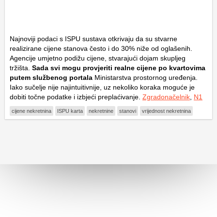
Najnoviji podaci s ISPU sustava otkrivaju da su stvarne
realizirane cijene stanova često i do 30% niže od oglašenih.
Agencije umjetno podižu cijene, stvarajući dojam skupljeg
tržišta.
Sada svi mogu provjeriti realne cijene po kvartovima
putem službenog portala
Ministarstva prostornog uređenja.
Iako sučelje nije najintuitivnije, uz nekoliko koraka moguće je
dobiti točne podatke i izbjeći preplaćivanje.
Zgradonačelnik
,
N1
cijene nekretnina
ISPU karta
nekretnine
stanovi
vrijednost nekretnina