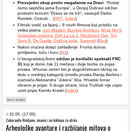
Prosvjedni skup protiv megafarme na Dravi
. “Postat
ćemo septička jama Europe”, u Donjoj Dubravi održan
protestni koncert “Drava se ne trži”, nastupili Darko
Rundek, Cinkuši… (
HRT
,
Index
)
Filmski vodič za lipanj – 8 novih filmova koji pristižu na
velika platna:
Iron Maiden: Burning Ambition
,
Mrak film 6
,
Gospodari svemira
,
Ooh La La 2
,
Disclosure Day
,
Toy
Story 5
,
De Gaulle: Čelična volja
,
Supergirl
(
Bug
)
Nakon vrućina dolazi zahlađenje: Fronta donosi
grmljavinu, tuču i buru (
N1
)
U beogradskoj Areni
održan je borilački spektakl FNC
31
koji je donio čak 11 mečeva i dvije borbe za pojas
prvaka. Vrhunac večeri bio je dugoiščekivani okršaj za
titulu u srednjoj kategoriji između prvaka Đanija Barbira i
izazivača Aleksandra “Jokera” Ilića. Hrvatski borac
obranio je pojas. S druge strane, Ivica Trušček nije uspio
uzeti pojas Kamilu Kraski (
Index
)
Brze i kratke
31.05. (17:00)
Zaboravite Rimljane, imamo i mi kiklopa za utrku
Arheološke avanture i razbijanje mitova o