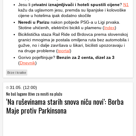
Jesu li p
rivatni iznajmljivači i hoteli spustili cijene
?
N1
kažu da uglavnom jesu, premda su lipanjske i kolovoške
cijene u hotelima ipak dodatno skočile
Neredi u Parizu
nakon pobjede PSG-a u Ligi prvaka.
Stotine uhićenih, električni bicikli u plamenu (
Index
)
Biciklistička staza Rail Ride od Brdovca prema slovenskoj
granici mnogima je postala omiljena ruta bez automobila i
gužve, no i dalje završava u šikari, bicilisti upozoravaju i
na druge probleme (
tportal
)
Gorivo pojeftinjuje?
Benzin za 2 centa, dizel za 3
(
Dnevnik
)
Brze i kratke
31.05. (12:00)
Ne baš lagano štivo za nositi na plažu
‘Na ruševinama starih snova niču novi’: Borba
Maje protiv Parkinsona