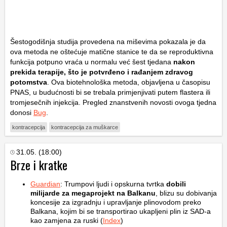
Šestogodišnja studija provedena na miševima pokazala je da
ova metoda ne oštećuje matične stanice te da se reproduktivna
funkcija potpuno vraća u normalu već šest tjedana
nakon
prekida terapije, što je potvrđeno i rađanjem zdravog
potomstva
. Ova biotehnološka metoda, objavljena u časopisu
PNAS, u budućnosti bi se trebala primjenjivati putem flastera ili
tromjesečnih injekcija. Pregled znanstvenih novosti ovoga tjedna
donosi
Bug
.
kontracepcija
kontracepcija za muškarce
31.05. (18:00)
Brze i kratke
Guardian
: Trumpovi ljudi i opskurna tvrtka
dobili
milijarde za megaprojekt na Balkanu
, blizu su dobivanja
koncesije za izgradnju i upravljanje plinovodom preko
Balkana, kojim bi se transportirao ukapljeni plin iz SAD-a
kao zamjena za ruski (
Index
)