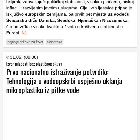
briljirala zahvaljujući političkoj stabilnosti, visokim plaćama, niskoj
inflaciji i razvijenim javnim uslugama. Cijeli vrh ljestvice pripao je
isključivo europskim zemljama, pa prvih pet mjesta
uz vodeću
Švicarsku drže Danska, Švedska, Njemačka i Nizozemska
,
što potvrđuje visoku kvalitetu života i društvenu stabilnost u
Europi.
N1
najbolje države za život
Švicarska
31.05. (09:00)
Izvor mladosti bez plastičnog okusa
Prvo nacionalno istraživanje potvrdilo:
Tehnologija u vodoopskrbi uspješno uklanja
mikroplastiku iz pitke vode