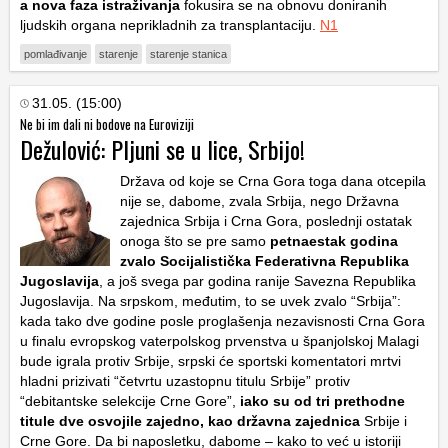
a nova faza istraživanja
fokusira se na obnovu doniranih
ljudskih organa neprikladnih za transplantaciju.
N1
pomlađivanje
starenje
starenje stanica
31.05. (15:00)
Ne bi im dali ni bodove na Euroviziji
Dežulović: Pljuni se u lice, Srbijo!
Država od koje se Crna Gora toga dana otcepila
nije se, dabome, zvala Srbija, nego Državna
zajednica Srbija i Crna Gora, poslednji ostatak
onoga što se pre samo
petnaestak godina
zvalo Socijalistička Federativna Republika
Jugoslavija
, a još svega par godina ranije Savezna Republika
Jugoslavija. Na srpskom, međutim, to se uvek zvalo “Srbija”:
kada tako dve godine posle proglašenja nezavisnosti Crna Gora
u finalu evropskog vaterpolskog prvenstva u španjolskoj Malagi
bude igrala protiv Srbije, srpski će sportski komentatori mrtvi
hladni prizivati “četvrtu uzastopnu titulu Srbije” protiv
“debitantske selekcije Crne Gore”,
iako su od tri prethodne
titule dve osvojile zajedno, kao državna zajednica
Srbije i
Crne Gore. Da bi naposletku, dabome – kako to već u istoriji