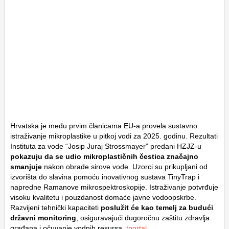
Hrvatska je među prvim članicama EU-a provela sustavno
istraživanje mikroplastike u pitkoj vodi za 2025. godinu. Rezultati
Instituta za vode “Josip Juraj Strossmayer” predani HZJZ-u
pokazuju da se udio mikroplastičnih čestica značajno
smanjuje
nakon obrade sirove vode. Uzorci su prikupljani od
izvorišta do slavina pomoću inovativnog sustava TinyTrap i
napredne Ramanove mikrospektroskopije. Istraživanje potvrđuje
visoku kvalitetu i pouzdanost domaće javne vodoopskrbe.
Razvijeni tehnički kapaciteti
poslužit će kao temelj za budući
državni monitoring
, osiguravajući dugoročnu zaštitu zdravlja
građana i očuvanje vodnih resursa.
tportal