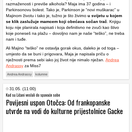
razmaženosti i previše alkohola? Maja ima 37 godina – i
Parkinsonovu bolest. Tako je, Parkinson je “novi muškarac” u
Majinom životu i tako je, tužno je što živimo
u svijetu u kojem
se klik zaslužuje mamcem koji obećava sočan trač
. Knjigu
koju nije planirala napisati i koja definitivno ne zvuči kao štivo
koje poneseš na plažu – dovoljno nam je naše “teško”, ne treba
nam i tuđe.
Ali Majino “teško” ne ostavlja gorak okus, daleko je od toga –
umjesto da se buni i prigovara, Maja je napisala priču o
nježnosti prema sebi iako joj život nije nimalo nježan.
Andrea
Andrassy
za Miss7
Andrea Andrassy
kolumne
31.05. (11:00)
Kad su Ličani veslali do spavaće sobe
Povijesni uspon Otočca: Od frankopanske
utvrde na vodi do kulturne prijestolnice Gacke