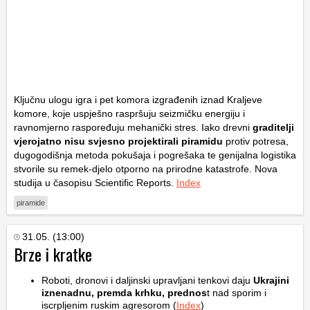
Ključnu ulogu igra i pet komora izgrađenih iznad Kraljeve
komore, koje uspješno raspršuju seizmičku energiju i
ravnomjerno raspoređuju mehanički stres. Iako drevni
graditelji
vjerojatno nisu svjesno projektirali piramidu
protiv potresa,
dugogodišnja metoda pokušaja i pogrešaka te genijalna logistika
stvorile su remek-djelo otporno na prirodne katastrofe. Nova
studija u časopisu Scientific Reports.
Index
piramide
31.05. (13:00)
Brze i kratke
Roboti, dronovi i daljinski upravljani tenkovi daju
Ukrajini
iznenadnu, premda krhku, prednos
t nad sporim i
iscrpljenim ruskim agresorom (
Index
)