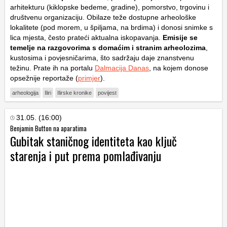
arhitekturu (kiklopske bedeme, gradine), pomorstvo, trgovinu i
društvenu organizaciju. Obilaze teže dostupne arheološke
lokalitete (pod morem, u špiljama, na brdima) i donosi snimke s
lica mjesta, često prateći aktualna iskopavanja.
Emisije se
temelje na razgovorima s domaćim i stranim arheolozima
,
kustosima i povjesničarima, što sadržaju daje znanstvenu
težinu. Prate ih na portalu
Dalmacija Danas
, na kojem donose
opsežnije reportaže (
primjer
).
arheologija
Iliri
Ilirske kronike
povijest
31.05. (16:00)
Benjamin Button na aparatima
Gubitak staničnog identiteta kao ključ
starenja i put prema pomlađivanju