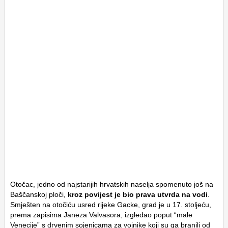
Otočac, jedno od najstarijih hrvatskih naselja spomenuto još na
Baščanskoj ploči,
kroz povijest je bio prava utvrda na vodi
.
Smješten na otočiću usred rijeke Gacke, grad je u 17. stoljeću,
prema zapisima Janeza Valvasora, izgledao poput “male
Venecije” s drvenim sojenicama za vojnike koji su ga branili od