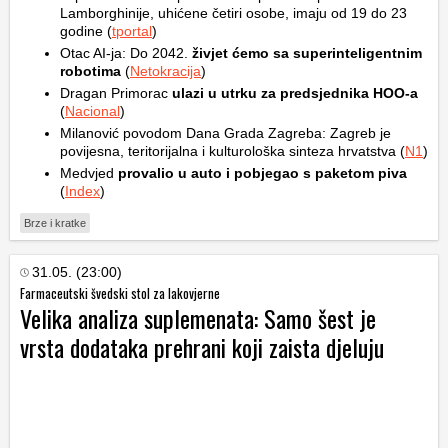
Lamborghinije, uhićene četiri osobe, imaju od 19 do 23
godine (
tportal
)
Otac AI‑ja: Do 2042.
živjet ćemo sa superinteligentnim
robotima
(
Netokracija
)
Dragan Primorac
ulazi u utrku za predsjednika HOO-a
(
Nacional
)
Milanović povodom Dana Grada Zagreba: Zagreb je
povijesna, teritorijalna i kulturološka sinteza hrvatstva (
N1
)
Medvjed
provalio u auto i pobjegao s paketom piva
(
Index
)
Brze i kratke
31.05. (23:00)
Farmaceutski švedski stol za lakovjerne
Velika analiza suplemenata: Samo šest je
vrsta dodataka prehrani koji zaista djeluju