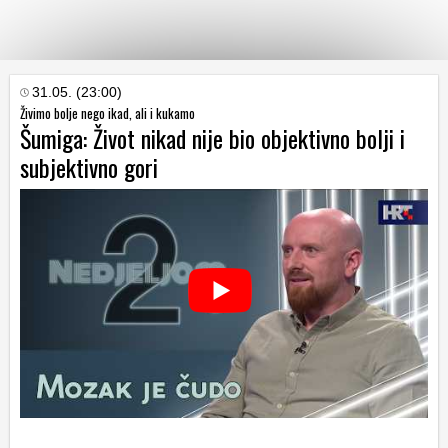
KATEGORIJE
31.05. (23:00)
Živimo bolje nego ikad, ali i kukamo
Šumiga: Život nikad nije bio objektivno bolji i
HRVATSKI
subjektivno gori
WEB