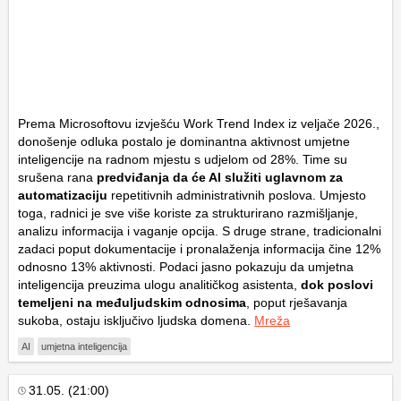
Prema Microsoftovu izvješću
Work Trend Index
iz veljače 2026.,
donošenje odluka postalo je dominantna aktivnost umjetne
inteligencije na radnom mjestu s udjelom od 28%. Time su
srušena rana
predviđanja da će AI služiti uglavnom za
automatizaciju
repetitivnih administrativnih poslova. Umjesto
toga, radnici je sve više koriste za strukturirano razmišljanje,
analizu informacija i vaganje opcija. S druge strane, tradicionalni
zadaci poput dokumentacije i pronalaženja informacija čine 12%
odnosno 13% aktivnosti. Podaci jasno pokazuju da umjetna
inteligencija preuzima ulogu analitičkog asistenta,
dok poslovi
temeljeni na međuljudskim odnosima
, poput rješavanja
sukoba, ostaju isključivo ljudska domena.
Mreža
AI
umjetna inteligencija
31.05. (21:00)