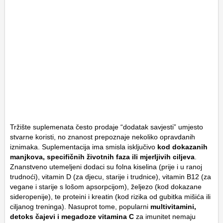
Tržište suplemenata često prodaje “dodatak savjesti” umjesto
stvarne koristi, no znanost prepoznaje nekoliko opravdanih
iznimaka. Suplementacija ima smisla isključivo
kod dokazanih
manjkova, specifičnih životnih faza ili mjerljivih ciljeva
.
Znanstveno utemeljeni dodaci su folna kiselina (prije i u ranoj
trudnoći), vitamin D (za djecu, starije i trudnice), vitamin B12 (za
vegane i starije s lošom apsorpcijom), željezo (kod dokazane
sideropenije), te proteini i kreatin (kod rizika od gubitka mišića ili
ciljanog treninga). Nasuprot tome, popularni
multivitamini,
detoks čajevi i megadoze vitamina C
za imunitet nemaju