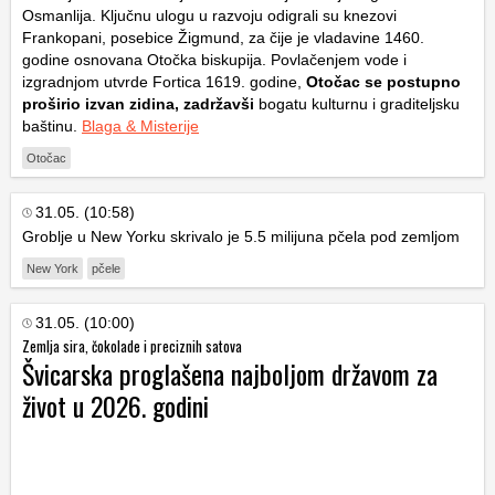
Osmanlija. Ključnu ulogu u razvoju odigrali su knezovi
Frankopani, posebice Žigmund, za čije je vladavine 1460.
godine osnovana Otočka biskupija. Povlačenjem vode i
izgradnjom utvrde Fortica 1619. godine,
Otočac se postupno
proširio izvan zidina, zadržavši
bogatu kulturnu i graditeljsku
baštinu.
Blaga & Misterije
Otočac
31.05. (10:58)
Groblje u New Yorku skrivalo je 5.5 milijuna pčela pod zemljom
New York
pčele
31.05. (10:00)
Zemlja sira, čokolade i preciznih satova
Švicarska proglašena najboljom državom za
život u 2026. godini