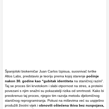
Španjolski biokemičar Juan Carlos Izpisua, suosnivač tvrtke
Altos Labs, predstavio je teoriju prema kojoj starenje
počinje
nakon 30. godine kao “gubitak identiteta
na staničnoj razini“.
Taj se proces širi krvotokom i slabi otpornost na stres, a proteini
povezani s njim snažni su pokazatelji rizika od smrtnosti. Kako bi
preokrenuo taj proces, njegov tim razvija metodu djelomičnog
staničnog reprogramiranja. Pokusi na miševima već su uspješno
produžili životni vijek i
obnovili oštećena tkiva bez nuspojava,