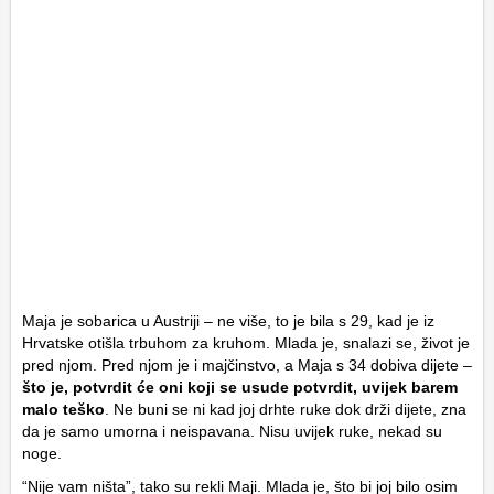
Maja je sobarica u Austriji – ne više, to je bila s 29, kad je iz
Hrvatske otišla trbuhom za kruhom. Mlada je, snalazi se, život je
pred njom. Pred njom je i majčinstvo, a Maja s 34 dobiva dijete –
što je, potvrdit će oni koji se usude potvrdit, uvijek barem
malo teško
. Ne buni se ni kad joj drhte ruke dok drži dijete, zna
da je samo umorna i neispavana. Nisu uvijek ruke, nekad su
noge.
“Nije vam ništa”, tako su rekli Maji. Mlada je, što bi joj bilo osim