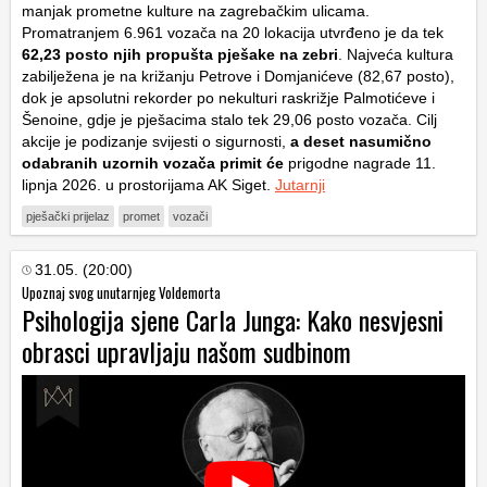
manjak prometne kulture na zagrebačkim ulicama.
Promatranjem 6.961 vozača na 20 lokacija utvrđeno je da tek
62,23 posto njih propušta pješake na zebri
. Najveća kultura
zabilježena je na križanju Petrove i Domjanićeve (82,67 posto),
dok je apsolutni rekorder po nekulturi raskrižje Palmotićeve i
Šenoine, gdje je pješacima stalo tek 29,06 posto vozača. Cilj
akcije je podizanje svijesti o sigurnosti,
a deset nasumično
odabranih uzornih vozača primit će
prigodne nagrade 11.
lipnja 2026. u prostorijama AK Siget.
Jutarnji
pješački prijelaz
promet
vozači
31.05. (20:00)
Upoznaj svog unutarnjeg Voldemorta
Psihologija sjene Carla Junga: Kako nesvjesni
obrasci upravljaju našom sudbinom