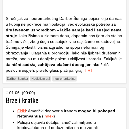
Stručnjak za neuromarketing Dalibor Šumiga pojasnio je da nas
u kupnji ne pokreće manipulacija, već evolucijska potreba za
društvenom usporedbom – lakše nam je kad i susjed nema
struje
. Iako živimo u zlatnom dobu, dopamin nas tjera da stalno
tražimo više, zbog čega se subjektivno osjećamo nezadovoljno.
Šumiga je vlastiti biznis izgradio na spoju neformalnog
obrazovanja i ulaganja u promociju. Iako nije ljubitelj društvenih
mreža, one su mu donijele golemu vidljivost i zaradu. Zaključuje
da
nišni sadržaj zahtijeva plaćeni doseg jer
, ako želiš
poslovni uspjeh, pravilo glasi: plati pa igraj.
HRT
Dalibor Šumiga
Nedjeljom u 2
neuromarketing
01.06. (00:00)
Brze i kratke
CNN
: Američki dogovor s Iranom
mogao bi pokopati
Netanyahua
(
Index
)
Policija objavila detalje: Iznuđivali milijune u
kriptovalutama od poduzetnika pa mu zapalili