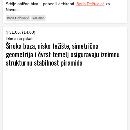
Srbije obično biva – pobedili debitanti.
Boris Dežulović
za
Novosti
Boris Dežulović
kolumne
31.05. (14:00)
I klesari su plakali
Široka baza, nisko težište, simetrična
geometrija i čvrst temelj osiguravaju iznimnu
strukturnu stabilnost piramida