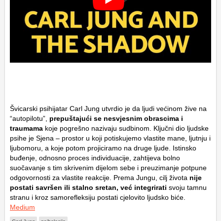
Švicarski psihijatar Carl Jung utvrdio je da ljudi većinom žive na
“autopilotu”,
prepuštajući se nesvjesnim obrascima i
traumama
koje pogrešno nazivaju sudbinom. Ključni dio ljudske
psihe je Sjena – prostor u koji potiskujemo vlastite mane, ljutnju i
ljubomoru, a koje potom projiciramo na druge ljude. Istinsko
buđenje, odnosno proces individuacije, zahtijeva bolno
suočavanje s tim skrivenim dijelom sebe i preuzimanje potpune
odgovornosti za vlastite reakcije. Prema Jungu, cilj života
nije
postati savršen ili stalno sretan, već integrirati
svoju tamnu
stranu i kroz samorefleksiju postati cjelovito ljudsko biće.
Medium