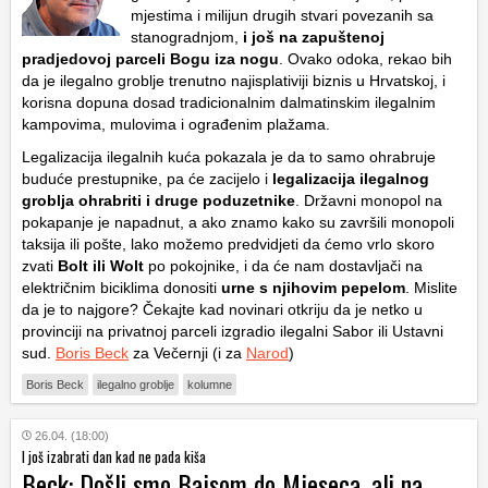
mjestima i milijun drugih stvari povezanih sa
stanogradnjom,
i još na zapuštenoj
pradjedovoj parceli Bogu iza nogu
. Ovako odoka, rekao bih
da je ilegalno groblje trenutno najisplativiji biznis u Hrvatskoj, i
korisna dopuna dosad tradicionalnim dalmatinskim ilegalnim
kampovima, mulovima i ograđenim plažama.
Legalizacija ilegalnih kuća pokazala je da to samo ohrabruje
buduće prestupnike, pa će zacijelo i
legalizacija ilegalnog
groblja ohrabriti i druge poduzetnike
. Državni monopol na
pokapanje je napadnut, a ako znamo kako su završili monopoli
taksija ili pošte, lako možemo predvidjeti da ćemo vrlo skoro
zvati
Bolt ili Wolt
po pokojnike, i da će nam dostavljači na
električnim biciklima donositi
urne s njihovim pepelom
. Mislite
da je to najgore? Čekajte kad novinari otkriju da je netko u
provinciji na privatnoj parceli izgradio ilegalni Sabor ili Ustavni
sud.
Boris Beck
za Večernji (i za
Narod
)
Boris Beck
ilegalno groblje
kolumne
26.04. (18:00)
I još izabrati dan kad ne pada kiša
Beck: Došli smo Bajsom do Mjeseca, ali na