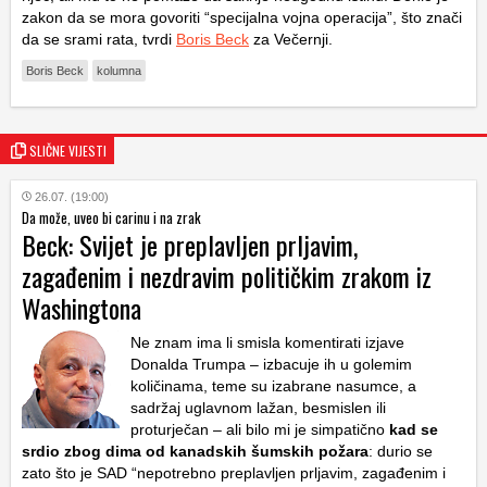
zakon da se mora govoriti “specijalna vojna operacija”, što znači
da se srami rata, tvrdi
Boris Beck
za Večernji.
Boris Beck
kolumna
SLIČNE VIJESTI
26.07. (19:00)
Da može, uveo bi carinu i na zrak
Beck: Svijet je preplavljen prljavim,
zagađenim i nezdravim političkim zrakom iz
Washingtona
Ne znam ima li smisla komentirati izjave
Donalda Trumpa – izbacuje ih u golemim
količinama, teme su izabrane nasumce, a
sadržaj uglavnom lažan, besmislen ili
proturječan – ali bilo mi je simpatično
kad se
srdio zbog dima od kanadskih šumskih požara
: durio se
zato što je SAD “nepotrebno preplavljen prljavim, zagađenim i