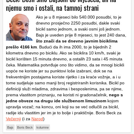
njemu smo i ostali, na tamnoj strani
Ako je u 8 mjeseci bilo 540.000 posudbi, to je
dnevno prosječno 2250 posudbi, dakle svaki
bicikl samo jednom, a svaki osmi još jednom.
Bajs je uveden prije 8 mjeseci, to jest 240 dana,
što znači da se dnevno javnim biciklima
prešlo 4166 km
. Budući da ih ima 2000, to je bijednih 2
kilometra dnevno po biciklu. Ako se biciklira 10 km/h, svaki je
bicikl korišten 15 minuta dnevno, a ostalih 23 sata i 45 minuta
čeka. Matematika potvrđuje ono što vidimo, da se mnogi bicikli
uopće ne koriste jer su punktovi loše izabrani, dok se na
frekventnijim postajama koriste rijetko i za kraće vožnje, a i u
tome sudjeluje samo manji broj registriranih korisnika. Bicikl po
definiciji služi mladima, zdravima i besposlenima, pa se njime,
prema vlastitom priznanju, ne koristi ni gradonačelnik,
nego s
jedne obveze na drugu ide službenom limuzinom
kojom
upravlja vozač; na koncu, oni koji su se već odlučili za bicikl,
radije idu vlastitim jer im je to bolje i praktičnije. Boris Beck za
Večernji
(i za
Narod
)
Bajs
Boris Beck
kolumne