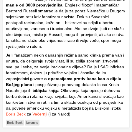
manje od 3000 prosvjednika.
Engleski filozof i matematičar
Bertrand Russell smatrao je da je za poraz Njemačke u Drugom
svjetskom ratu kriv fanatizam nacista. Dok su Saveznici
postupali racionalno, kaže on – hitlerovci su srljali u borbu
oduševljeno, zaneseno i iracionalno. Ako se dvoje ljudi ne slažu
oko činjenica, mislio je Russell, mogu ih provjeriti; ali ako se dva
fanatika ne slažu oko vrijednosti rase ili volje vođe, spor mogu
riješiti jedino ratom.
Je li fanatizam nekih današnjih režima samo krinka prema van i
unutra, da osiguraju svoju vlast, ili su zbilja spremni žrtvovati
sve, pa i sebe, za svoje iracionalne ciljeve? Da je i SAD inficiran
fanatizmom, dokazuju pritužbe vojnika i časnika da im
zapovjednici govore
o operacijama protiv Irana kao o dijelu
Božjeg plana
i pospješivanju ponovnog dolaska Isusa Krista.
Nadahnjuje ih biblijska knjiga Otkrivenja koja opisuje duhovnu
borbu dobra i zla na kraju svijeta, koju Amerikanci shvaćaju kao
konkretan i stvarni rat, i s tim u skladu očekuju od predsjednika
da povede američku vojsku u metafizički boj na Bliskom istoku.
Boris Beck
za
Večernji
(i za Narod).
Boris Beck
kolumne