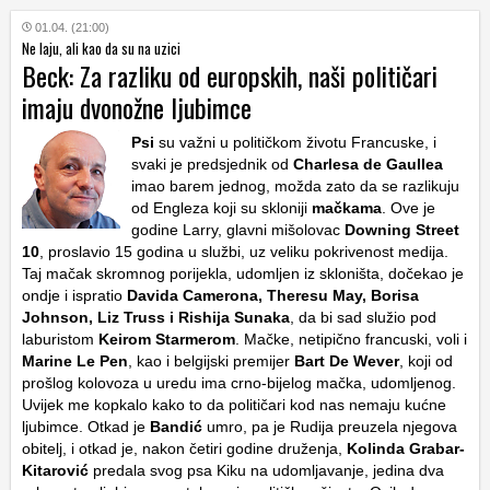
01.04. (21:00)
Ne laju, ali kao da su na uzici
Beck: Za razliku od europskih, naši političari
imaju dvonožne ljubimce
Psi
su važni u političkom životu Francuske, i
svaki je predsjednik od
Charlesa de Gaullea
imao barem jednog, možda zato da se razlikuju
od Engleza koji su skloniji
mačkama
. Ove je
godine Larry, glavni mišolovac
Downing Street
10
, proslavio 15 godina u službi, uz veliku pokrivenost medija.
Taj mačak skromnog porijekla, udomljen iz skloništa, dočekao je
ondje i ispratio
Davida Camerona, Theresu May, Borisa
Johnson, Liz Truss i Rishija Sunaka
, da bi sad služio pod
laburistom
Keirom Starmerom
. Mačke, netipično francuski, voli i
Marine Le Pen
, kao i belgijski premijer
Bart De Wever
, koji od
prošlog kolovoza u uredu ima crno-bijelog mačka, udomljenog.
Uvijek me kopkalo kako to da političari kod nas nemaju kućne
ljubimce. Otkad je
Bandić
umro, pa je Rudija preuzela njegova
obitelj, i otkad je, nakon četiri godine druženja,
Kolinda Grabar-
Kitarović
predala svog psa Kiku na udomljavanje, jedina dva