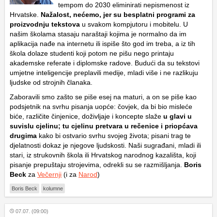
tempom do 2030 eliminirati nepismenost iz
Hrvatske.
Nažalost, nećemo, jer su besplatni programi za
proizvodnju tekstova
u svakom kompjutoru i mobitelu. U
našim školama stasaju naraštaji kojima je normalno da im
aplikacija nađe na internetu ili ispiše što god im treba, a iz tih
škola dolaze studenti koji potom ne pišu nego printaju
akademske referate i diplomske radove. Budući da su tekstovi
umjetne inteligencije preplavili medije, mladi više i ne razlikuju
ljudske od strojnih članaka.
Zaboravili smo zašto se piše esej na maturi, a on se piše kao
podsjetnik na svrhu pisanja uopće: čovjek, da bi bio misleće
biće, različite činjenice, doživljaje i koncepte slaže
u glavi u
suvislu cjelinu; tu cjelinu pretvara u rečenice i priopćava
drugima
kako bi ostvario svrhu svojeg života; pisani trag te
djelatnosti dokaz je njegove ljudskosti. Naši sugrađani, mladi ili
stari, iz strukovnih škola ili Hrvatskog narodnog kazališta, koji
pisanje prepuštaju strojevima, odrekli su se razmišljanja.
Boris
Beck
za
Večernji
(i za
Narod
)
Boris Beck
kolumne
07.07. (09:00)