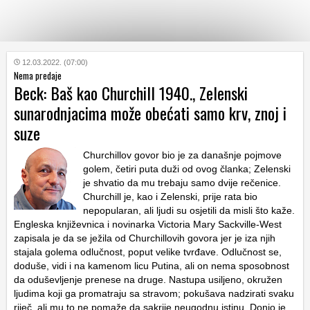
KATEGORIJE
12.03.2022. (07:00)
Nema predaje
Beck: Baš kao Churchill 1940., Zelenski
HRVATSKI
sunarodnjacima može obećati samo krv, znoj i
WEB
suze
Churchillov govor bio je za današnje pojmove
golem, četiri puta duži od ovog članka; Zelenski
je shvatio da mu trebaju samo dvije rečenice.
Churchill je, kao i Zelenski, prije rata bio
nepopularan, ali ljudi su osjetili da misli što kaže.
Engleska književnica i novinarka Victoria Mary Sackville-West
zapisala je da se ježila od Churchillovih govora jer je iza njih
stajala golema odlučnost, poput velike tvrđave. Odlučnost se,
doduše, vidi i na kamenom licu Putina, ali on nema sposobnost
da oduševljenje prenese na druge. Nastupa usiljeno, okružen
ljudima koji ga promatraju sa stravom; pokušava nadzirati svaku
riječ, ali mu to ne pomaže da sakrije neugodnu istinu. Donio je