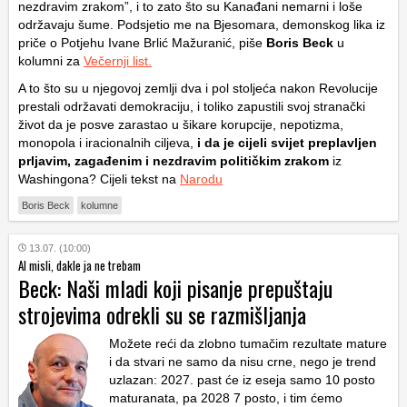
nezdravim zrakom”, i to zato što su Kanađani nemarni i loše
održavaju šume. Podsjetio me na Bjesomara, demonskog lika iz
priče o Potjehu Ivane Brlić Mažuranić, piše
Boris Beck
u
kolumni za
Večernji list.
A to što su u njegovoj zemlji dva i pol stoljeća nakon Revolucije
prestali održavati demokraciju, i toliko zapustili svoj stranački
život da je posve zarastao u šikare korupcije, nepotizma,
monopola i iracionalnih ciljeva,
i da je cijeli svijet preplavljen
prljavim, zagađenim i nezdravim političkim zrakom
iz
Washingona? Cijeli tekst na
Narodu
Boris Beck
kolumne
13.07. (10:00)
AI misli, dakle ja ne trebam
Beck: Naši mladi koji pisanje prepuštaju
strojevima odrekli su se razmišljanja
Možete reći da zlobno tumačim rezultate mature
i da stvari ne samo da nisu crne, nego je trend
uzlazan: 2027. past će iz eseja samo 10 posto
maturanata, pa 2028 7 posto, i tim ćemo