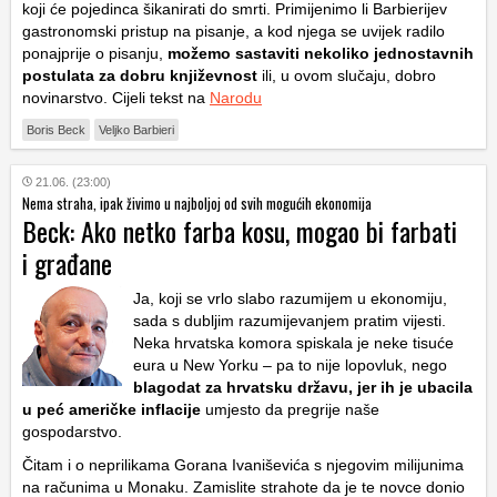
koji će pojedinca šikanirati do smrti. Primijenimo li Barbierijev
gastronomski pristup na pisanje, a kod njega se uvijek radilo
ponajprije o pisanju,
možemo sastaviti nekoliko jednostavnih
postulata za dobru književnost
ili, u ovom slučaju, dobro
novinarstvo. Cijeli tekst na
Narodu
Boris Beck
Veljko Barbieri
21.06. (23:00)
Nema straha, ipak živimo u najboljoj od svih mogućih ekonomija
Beck: Ako netko farba kosu, mogao bi farbati
i građane
Ja, koji se vrlo slabo razumijem u ekonomiju,
sada s dubljim razumijevanjem pratim vijesti.
Neka hrvatska komora spiskala je neke tisuće
eura u New Yorku – pa to nije lopovluk, nego
blagodat za hrvatsku državu, jer ih je ubacila
u peć američke inflacije
umjesto da pregrije naše
gospodarstvo.
Čitam i o neprilikama Gorana Ivaniševića s njegovim milijunima
na računima u Monaku. Zamislite strahote da je te novce donio