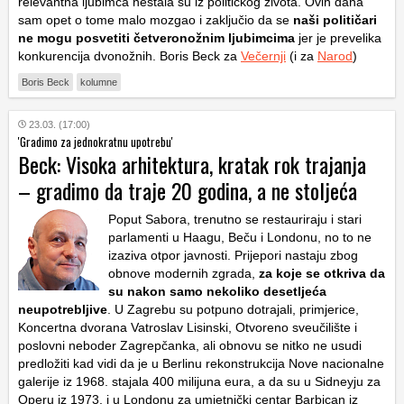
relevantna ljubimca nestala su iz političkog života. Ovih dana
sam opet o tome malo mozgao i zaključio da se
naši političari
ne mogu posvetiti četveronožnim ljubimcima
jer je prevelika
konkurencija dvonožnih. Boris Beck za
Večernji
(i za
Narod
)
Boris Beck
kolumne
23.03. (17:00)
'Gradimo za jednokratnu upotrebu'
Beck: Visoka arhitektura, kratak rok trajanja
– gradimo da traje 20 godina, a ne stoljeća
Poput Sabora, trenutno se restauriraju i stari
parlamenti u Haagu, Beču i Londonu, no to ne
izaziva otpor javnosti. Prijepori nastaju zbog
obnove modernih zgrada,
za koje se otkriva da
su nakon samo nekoliko desetljeća
neupotrebljive
. U Zagrebu su potpuno dotrajali, primjerice,
Koncertna dvorana Vatroslav Lisinski, Otvoreno sveučilište i
poslovni neboder Zagrepčanka, ali obnovu se nitko ne usudi
predložiti kad vidi da je u Berlinu rekonstrukcija Nove nacionalne
galerije iz 1968. stajala 400 milijuna eura, a da su u Sidneyju za
Operu iz 1973. i u Londonu za umjetnički centar Barbican iz