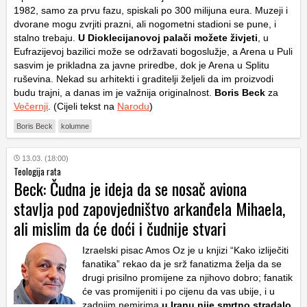
1982, samo za prvu fazu, spiskali po 300 milijuna eura. Muzeji i
dvorane mogu zvrjiti prazni, ali nogometni stadioni se pune, i
stalno trebaju.
U Dioklecijanovoj palači možete živjeti
, u
Eufrazijevoj bazilici može se održavati bogoslužje, a Arena u Puli
sasvim je prikladna za javne priredbe, dok je Arena u Splitu
ruševina. Nekad su arhitekti i graditelji željeli da im proizvodi
budu trajni, a danas im je važnija originalnost.
Boris Beck
za
Večernji
. (Cijeli tekst na
Narodu
)
Boris Beck
kolumne
13.03. (18:00)
Teologija rata
Beck: Čudna je ideja da se nosač aviona
stavlja pod zapovjedništvo arkanđela Mihaela,
ali mislim da će doći i čudnije stvari
Izraelski pisac Amos Oz je u knjizi “Kako izliječiti
fanatika” rekao da je srž fanatizma želja da se
drugi prisilno promijene za njihovo dobro; fanatik
će vas promijeniti i po cijenu da vas ubije, i u
zadnjim nemirima
u Iranu nije smrtno stradalo