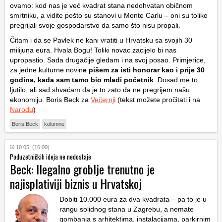
ovamo: kod nas je već kvadrat stana nedohvatan običnom
smrtniku, a vidite pošto su stanovi u Monte Carlu – oni su toliko
pregrijali svoje gospodarstvo da samo što nisu propali.
Čitam i da se Pavlek ne kani vratiti u Hrvatsku sa svojih 30
milijuna eura. Hvala Bogu! Toliki novac zacijelo bi nas
upropastio. Sada drugačije gledam i na svoj posao. Primjerice,
za jedne kulturne novin
e pišem za isti honorar kao i prije 30
godina, kada sam tamo bio mladi početnik
. Dosad me to
ljutilo, ali sad shvaćam da je to zato da ne pregrijem našu
ekonomiju. Boris Beck za
Večernji
(tekst možete pročitati i na
Narodu
)
Boris Beck
kolumne
10.05. (16:00)
Poduzetničkih ideja ne nedostaje
Beck: Ilegalno groblje trenutno je
najisplativiji biznis u Hrvatskoj
Dobiti 10.000 eura za dva kvadrata – pa to je u
rangu solidnog stana u Zagrebu, a nemate
gombanja s arhitektima, instalacijama, parkirnim