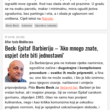
izgraditi nove zgrade. Kod nas vlada strah od praznine. U gradu
se na svaku parcelu, makar i minimalnu, mora uguziti jeziva
zgradurina, bez parkinga i vrta, a i obala je uglavnom već
uništena. Cijeli tekst na
Narodu
Boris Beck
kolumne
Vjesnikov neboder
24.06. (01:00)
After taste Mediterana
Beck: Epitaf Barbieriju – ‘Ako mnogo znate,
uspjet ćete biti jednostavni’
Za Barbierijeva jela ne trebate rijetke namirnice,
egzotične začine i
dugotrajne i komplicirane
procedure – svatko ih može pripremiti
, a fina
su; ono što ne može svatko, i što je bilo iznimno,
jesu njegovo znanje, načitanost i umijeće
pripovijedanja. Piše
Boris Beck
za
Večernji list
. Barbieri je bio
vrstan kuhar, ali i majstor pisanja, čiji se roman Epitaf carskom
gurmanu, objavljen 1983, čitao ne samo kao povijest
kulinarstva, nego i kao kritika komunizma koji je oskudicu
proglasio normom, koji je opsjednut uskraćivanjem sloboda, i