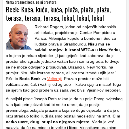
Nema praznog hoda, pa ni prostora
Beck: Kuća, kuća, kuća, plaža, plaža, plaža,
terasa, terasa, terasa, lokal, lokal, lokal
Richard Rogers, jedan od najvećih britanskih
arhitekata, projektirao je Centar Pompidou u
Parizu, Milenijsku kupolu u Londonu i Sud za
ljudska prava u Strasbourgu.
Nisu mu se
sviđali tornjevi blizanci WTC-a u New Yorku
,
o kojima je rekao sljedeće: „Ljudi griješe kad zaborave da je
prostor oko zgrade jednako važan kao i sama zgrada: to dvoje
se ne može odvojeno prosuđivati. Blizanci u New Yorku, na
primjer. Nisu bile izvrsne zgrade, ali prostor između njih jest.“
Piše to
Boris Beck
za
Večernji
. Prazan prostor može biti
veličanstven, čak i važniji od zgrade – kakva sjajna misao! Toga
se sjetim kad god prođem uz sada već bivši Vjesnikov neboder.
Austrijski pisac Joseph Roth rekao je da su prije Prvog svjetskog
rata ljudi primjećivali kad bi netko umro, da je poslije
preminuloga ostajala praznina koja se dugo osjećala, a da je u
ratu stradalo toliko ljudi da smo postali neosjetljivi na smrt
. Čim
netko umre, drugi stupi na njegovo mjesto
. Vlada je već
najavila da će na mjestu te velike i lijepe Vjesnikove praznine