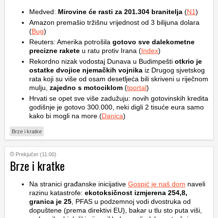
Medved:
Mirovine će rasti za 201.304 branitelja
(
N1
)
Amazon premašio tržišnu vrijednost od 3 bilijuna dolara
(
Bug
)
Reuters: Amerika potrošila
gotovo sve dalekometne
precizne rakete
u ratu protiv Irana (
Index
)
Rekordno nizak vodostaj Dunava u Budimpešti
otkrio je
ostatke dvojice njemačkih vojnika
iz Drugog sjvetskog
rata koji su više od osam desetljeća bili skriveni u riječnom
mulju,
zajedno s motociklom
(
tportal
)
Hrvati se opet sve više zadužuju: novih gotovinskih kredita
godišnje je gotovo 300.000, neki digli 2 tisuće eura samo
kako bi mogli na more (
Danica
)
Brze i kratke
Prekjučer (11:00)
Brze i kratke
Na stranici građanske inicijative
Gospić je naš dom
naveli
razinu katastrofe:
ekotoksičnost izmjerena 254,8,
granica je 25
, PFAS u podzemnoj vodi dvostruka od
dopuštene (prema direktivi EU), bakar u tlu sto puta viši,