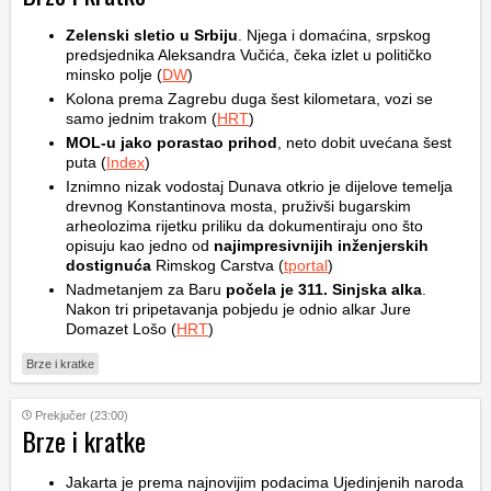
Zelenski sletio u Srbiju
. Njega i domaćina, srpskog
predsjednika Aleksandra Vučića, čeka izlet u političko
minsko polje (
DW
)
Kolona prema Zagrebu duga šest kilometara, vozi se
samo jednim trakom (
HRT
)
MOL-u jako porastao prihod
, neto dobit uvećana šest
puta (
Index
)
Iznimno nizak vodostaj Dunava otkrio je dijelove temelja
drevnog Konstantinova mosta, pruživši bugarskim
arheolozima rijetku priliku da dokumentiraju ono što
opisuju kao jedno od
najimpresivnijih inženjerskih
dostignuća
Rimskog Carstva (
tportal
)
Nadmetanjem za Baru
počela je 311. Sinjska alka
.
Nakon tri pripetavanja pobjedu je odnio alkar Jure
Domazet Lošo (
HRT
)
Brze i kratke
Prekjučer (23:00)
Brze i kratke
Jakarta je prema najnovijim podacima Ujedinjenih naroda