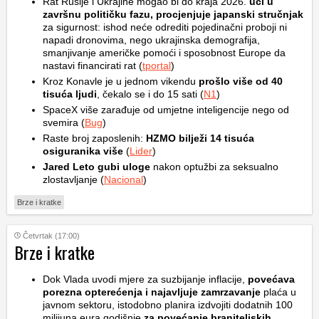
Rat Rusije i Ukrajine mogao bi do kraja 2026.
ući u
završnu političku fazu, procjenjuje japanski stručnjak
za sigurnost: ishod neće odrediti pojedinačni proboji ni
napadi dronovima, nego ukrajinska demografija,
smanjivanje američke pomoći i sposobnost Europe da
nastavi financirati rat (
tportal
)
Kroz Konavle je u jednom vikendu
prošlo više od 40
tisuća ljudi
, čekalo se i do 15 sati (
N1
)
SpaceX više zarađuje od umjetne inteligencije nego od
svemira (
Bug
)
Raste broj zaposlenih:
HZMO bilježi 14 tisuća
osiguranika više
(
Lider
)
Jared Leto gubi uloge
nakon optužbi za seksualno
zlostavljanje (
Nacional
)
Brze i kratke
Četvrtak (17:00)
Brze i kratke
Dok Vlada uvodi mjere za suzbijanje inflacije,
povećava
porezna opterećenja i najavljuje zamrzavanje
plaća u
javnom sektoru, istodobno planira izdvojiti dodatnih 100
milijuna eura godišnje
za povećanje braniteljskih