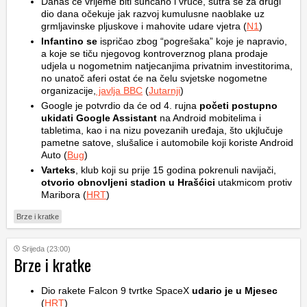
Danas će vrijeme biti sunčano i vruće, sutra se za drugi
dio dana očekuje jak razvoj kumulusne naoblake uz
grmljavinske pljuskove i mahovite udare vjetra (
N1
)
Infantino se
ispričao zbog “pogrešaka” koje je napravio,
a koje se tiču njegovog kontroverznog plana prodaje
udjela u nogometnim natjecanjima privatnim investitorima,
no unatoč aferi ostat će na čelu svjetske nogometne
organizacije,
javlja BBC
(
Jutarnji
)
Google je potvrdio da će od 4. rujna
početi postupno
ukidati Google Assistant
na Android mobitelima i
tabletima, kao i na nizu povezanih uređaja, što ukjlučuje
pametne satove, slušalice i automobile koji koriste Android
Auto (
Bug
)
Varteks
, klub koji su prije 15 godina pokrenuli navijači,
otvorio obnovljeni stadion u Hrašćici
utakmicom protiv
Maribora (
HRT
)
Brze i kratke
Srijeda (23:00)
Brze i kratke
Dio rakete Falcon 9 tvrtke SpaceX
udario je u Mjesec
(
HRT
)