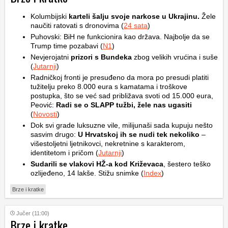
Kolumbijski
karteli šalju svoje narkose u Ukrajinu.
Žele
naučiti ratovati s dronovima (
24 sata
)
Puhovski: BiH ne funkcionira kao država. Najbolje da se
Trump time pozabavi (
N1
)
Nevjerojatni
prizori s Bundeka
zbog velikih vrućina i suše
(
Jutarnji
)
Radničkoj fronti je presuđeno da mora po presudi platiti
tužitelju preko 8.000 eura s kamatama i troškove
postupka, što se već sad približava svoti od 15.000 eura,
Peović:
Radi se o SLAPP tužbi, žele nas ugasiti
(
Novosti
)
Dok svi grade luksuzne vile, milijunaši sada kupuju nešto
sasvim drugo:
U Hrvatskoj ih se nudi tek nekoliko
–
višestoljetni ljetnikovci, nekretnine s karakterom,
identitetom i pričom (
Jutarnji
)
Sudarili se vlakovi HŽ-a kod Križevaca
, šestero teško
ozlijeđeno, 14 lakše. Stižu snimke (
Index
)
Brze i kratke
Jučer (11:00)
Brze i kratke