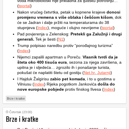
voda mikrobiološki nije prikladna za ljudsku potrošnju…
(
tportal
)
Nakon vrućeg četvrtka, petak u kopnene krajeve
donosi
promjenu vremena s više oblaka i češćom kišom
, dok
će se Jadran i dalje pržiti na temperaturama do 38
stupnjeva (
Index
), moguće i olujno nevrijeme (
tportal
)
Pad povjerenja u Zelenskog:
Pretekli ga Zalužnji i drugi
generali.
Tek je šesti (
N1
)
Trump potpisao naredbu protiv “porođajnog turizma”
(
Index
)
Nijemci zapalili apartman u Poreču.
Vlasnik tvrdi da je
šteta oko 400 tisuća eura
, sezona za njega završena, a
upitna je i sljedeća… zgrozilo ih i ponašanje turista,
pokušat će naplatiti štetu od gostiju (
Net.hr
,
Jutarnji
)
I Hajduk Žalgirisu
zabio pet komada
, i to u gostima u
Vilniusu (
Index
) Rijeka pogotkom Jankovića
došla do
nove europske pobjede
protiv finskog Ilvesa (
Index
)
Brze i kratke
Četvrtak (23:00)
Brze i kratke