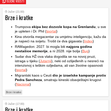
SLIČNE VIJESTI
Jučer (21:00)
Brze i kratke
Trumpova
ekipa bez dozvole kopa na Grenlandu
, u sve
je upleten i Dr. Phil (
tportal
)
Kina otvorila megacentar za umjetnu inteligenciju, kažu da
je najveći na svijetu. Trošit će dva gigavata (
Index
)
RAMagedon: 2027. bi mogla biti
najgora godina
nestašice memorije
, a ni 2028. nije bolja (
Bug
)
Sudar dva HŽ-ova vlaka dogodila se na novoj pruzi,
istraga u tijeku (
Jutarnji
), neki od ozlijeđenih u nesreći na
intenzivnoj s teškim ozljedama, ali van životne opasnosti
(
tportal
)
Migrantski kaos u Ceuti
dio je izraelske kampanje protiv
Pedra Sancheza
, smatraju kineski obavještajni krugovi
(
Nacional
)
Brze i kratke
Jučer (17:00)
Brze i kratke