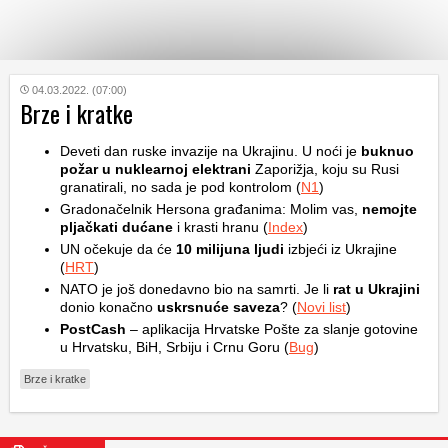
KATEGORIJE
04.03.2022. (07:00)
Brze i kratke
HRVATSKI
Deveti dan ruske invazije na Ukrajinu. U noći je
buknuo
WEB
požar u nuklearnoj elektrani
Zaporižja, koju su Rusi
granatirali, no sada je pod kontrolom (
N1
)
Gradonačelnik Hersona građanima: Molim vas,
nemojte
pljačkati dućane
i krasti hranu (
Index
)
UN očekuje da će
10 milijuna ljudi
izbjeći iz Ukrajine
(
HRT
)
NATO je još donedavno bio na samrti. Je li
rat u Ukrajini
donio konačno
uskrsnuće saveza
? (
Novi list
)
PostCash
– aplikacija Hrvatske Pošte za slanje gotovine
u Hrvatsku, BiH, Srbiju i Crnu Goru (
Bug
)
Brze i kratke