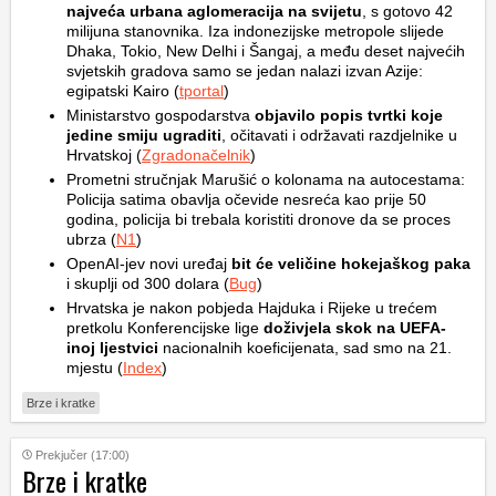
najveća urbana aglomeracija na svijetu
, s gotovo 42
milijuna stanovnika. Iza indonezijske metropole slijede
Dhaka, Tokio, New Delhi i Šangaj, a među deset najvećih
svjetskih gradova samo se jedan nalazi izvan Azije:
egipatski Kairo (
tportal
)
Ministarstvo gospodarstva
objavilo popis tvrtki koje
jedine smiju ugraditi
, očitavati i održavati razdjelnike u
Hrvatskoj (
Zgradonačelnik
)
Prometni stručnjak Marušić o kolonama na autocestama:
Policija satima obavlja očevide nesreća kao prije 50
godina, policija bi trebala koristiti dronove da se proces
ubrza (
N1
)
OpenAI-jev novi uređaj
bit će veličine hokejaškog paka
i skuplji od 300 dolara (
Bug
)
Hrvatska je nakon pobjeda Hajduka i Rijeke u trećem
pretkolu Konferencijske lige
doživjela skok na UEFA-
inoj ljestvici
nacionalnih koeficijenata, sad smo na 21.
mjestu (
Index
)
Brze i kratke
Prekjučer (17:00)
Brze i kratke