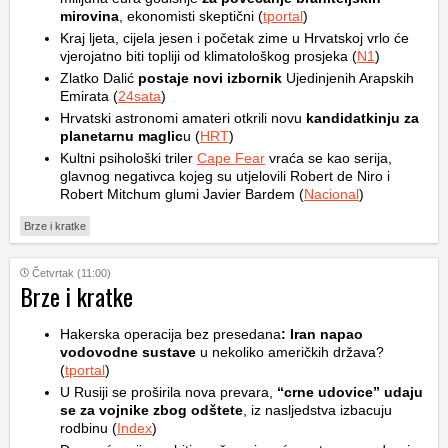
mirovina
, ekonomisti skeptični (
tportal
)
Kraj ljeta, cijela jesen i početak zime u Hrvatskoj vrlo će
vjerojatno biti topliji od klimatološkog prosjeka (
N1
)
Zlatko Dalić
postaje novi izbornik
Ujedinjenih Arapskih
Emirata (
24sata
)
Hrvatski astronomi amateri otkrili novu
kandidatkinju za
planetarnu maglic
u (
HRT
)
Kultni psihološki triler
Cape Fear
vraća se kao serija,
glavnog negativca kojeg su utjelovili Robert de Niro i
Robert Mitchum glumi Javier Bardem (
Nacional
)
Brze i kratke
Četvrtak (11:00)
Brze i kratke
Hakerska operacija bez presedana
: Iran napao
vodovodne sustave
u nekoliko američkih država?
(
tportal
)
U Rusiji se proširila nova prevara,
“crne udovice” udaju
se za vojnike zbog odštete
, iz nasljedstva izbacuju
rodbinu (
Index
)